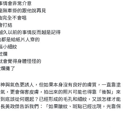
事情會非常介意
毫無牽掛的跟他說再見
曲完全不會唱
會打結
越久以前的事情反而越是記得
恤都是給紙片人穿的
惱小細紋
唬爛
就會覺得身體怪怪的
收爛攤了
眼神與氣色更誘人，但如果本身沒有良好的膚質，一直靠塗
老氣，更會傷害皮膚，拍出來的照片可能也得靠「後製」來
，到底該從何選起？已經形成的毛孔和細紋，又該怎樣才能
院長黃政傑告訴我們：「如果皺紋、斑點已經出現，光靠保