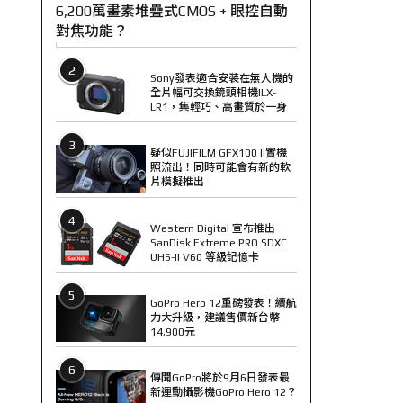
6,200萬畫素堆疊式CMOS + 眼控自動
對焦功能？
2
Sony發表適合安裝在無人機的
全片幅可交換鏡頭相機ILX-
LR1，集輕巧、高畫質於一身
3
疑似FUJIFILM GFX100 II實機
照流出！同時可能會有新的軟
片模擬推出
4
Western Digital 宣布推出
SanDisk Extreme PRO SDXC
UHS-II V60 等級記憶卡
5
GoPro Hero 12重磅發表！續航
力大升級，建議售價新台幣
14,900元
6
傳聞GoPro將於9月6日發表最
新運動攝影機GoPro Hero 12？