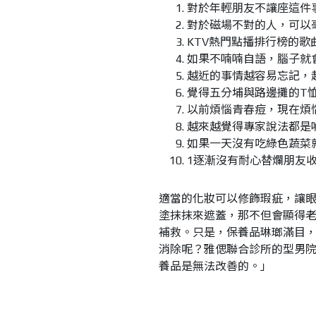
對於年輕朋友不讓座這件
對於磁場不對的人，可以
KTV
熱門點播排行榜的歌
如果不喃喃自語，腦子就
越近的事情越容易忘記，
覺得五分埔與路邊攤的
T
以前煩惱青春痘，現在煩
越來越覺得專家說法都是
如果一天沒有吃綠色蔬菜
1
逐漸沒有耐心替爛朋友
適當的化妝可以修飾瑕疵，讓
塗抹抹來遮蓋，那不但會顯得
補救。只是，保養品琳瑯滿目
消除呢？雅偲聯合診所的型男
養品是無法改善的。」