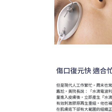
傷口復元快
適合
但是現代人工作繁忙，周末也
尷尬，黃院長說：「水滴電波
量進入皮膚後，立即產生『水
有效刺激膠原再生重組。他也
在肌膚底下卻有大範圍的組織