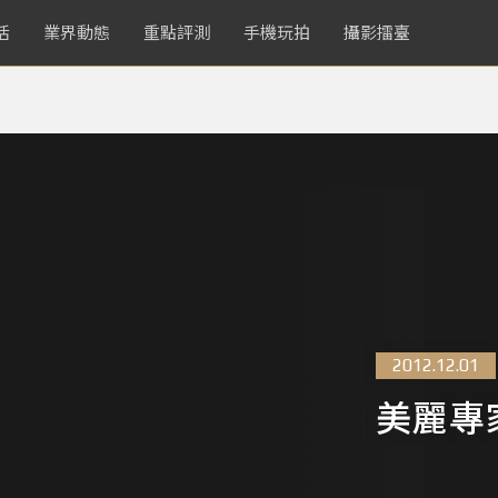
活
業界動態
重點評測
手機玩拍
攝影擂臺
2012.12.01
美麗專