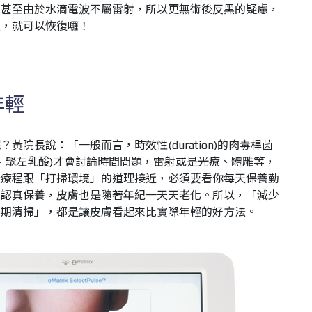
，甚至由於水滴電波不屬雷射，所以更無術後反黑的疑慮，
天，就可以恢復囉！
年輕
呢？黃院長說：「一般而言，時效性
(duration)
的肉毒桿菌
、聚左乳酸
)
才會討論時間問題，雷射或是光療、體雕等，
些療程跟「打掃環境」的道理接近，
必須要看你每天保養勤
很認真保養，皮膚也是隨著年紀一天天老化。
所以，「減少
定期清掃」，都是讓皮膚看起來比實際年輕的好方法。