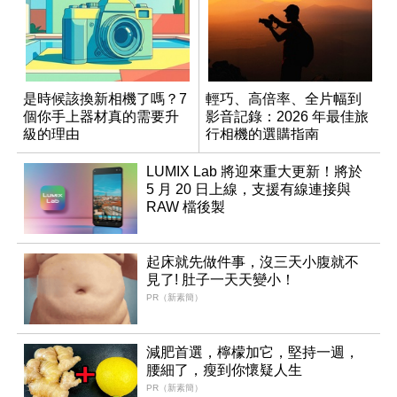
是時候該換新相機了嗎？7
輕巧、高倍率、全片幅到
個你手上器材真的需要升
影音記錄：2026 年最佳旅
級的理由
行相機的選購指南
LUMIX Lab 將迎來重大更新！將於
5 月 20 日上線，支援有線連接與
RAW 檔後製
起床就先做件事，沒三天小腹就不
見了! 肚子一天天變小！
PR（新素簡）
減肥首選，檸檬加它，堅持一週，
腰細了，瘦到你懷疑人生
PR（新素簡）