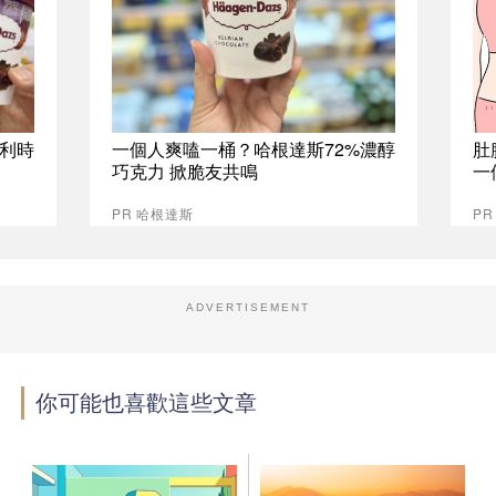
比利時
一個人爽嗑一桶？哈根達斯72%濃醇
肚
巧克力 掀脆友共鳴
一
PR 哈根達斯
PR
ADVERTISEMENT
你可能也喜歡這些文章