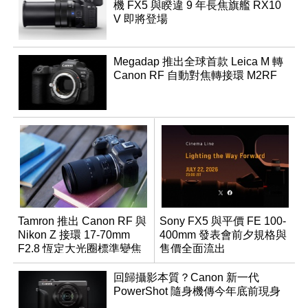
機 FX5 與睽違 9 年長焦旗艦 RX10
V 即將登場
Megadap 推出全球首款 Leica M 轉
Canon RF 自動對焦轉接環 M2RF
Tamron 推出 Canon RF 與
Sony FX5 與平價 FE 100-
Nikon Z 接環 17-70mm
400mm 發表會前夕規格與
F2.8 恆定大光圈標準變焦
售價全面流出
鏡
回歸攝影本質？Canon 新一代
PowerShot 隨身機傳今年底前現身