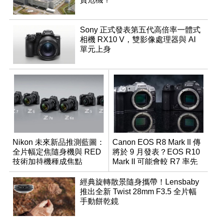
Sony 正式發表第五代高倍率一體式
相機 RX10 V，雙影像處理器與 AI
單元上身
Nikon 未來新品推測藍圖：
Canon EOS R8 Mark II 傳
全片幅定焦隨身機與 RED
將於 9 月發表？EOS R10
技術加持機種成焦點
Mark II 可能會較 R7 率先
推出
經典旋轉散景隨身攜帶！Lensbaby
推出全新 Twist 28mm F3.5 全片幅
手動餅乾鏡