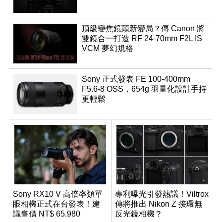
頂級變焦鏡頭新變局？傳 Canon 將
雙鏡合一打造 RF 24-70mm F2L IS
VCM 夢幻規格
Sony 正式發表 FE 100-400mm
F5.6-8 OSS，654g 羽量化設計手持
更輕鬆
Sony RX10 V 高倍率類單
專利曝光引發熱議！Viltrox
眼相機正式在台發表！建
傳將推出 Nikon Z 接環無
議售價 NT$ 65,980
反光鏡相機？