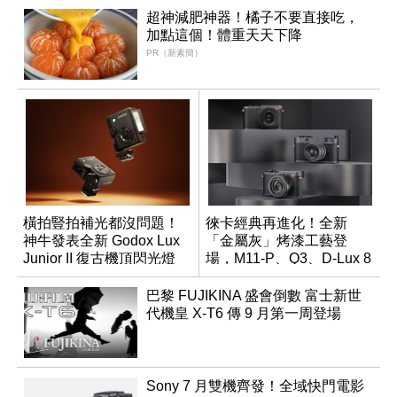
超神減肥神器！橘子不要直接吃，
加點這個！體重天天下降
PR（新素簡）
橫拍豎拍補光都沒問題！
徠卡經典再進化！全新
神牛發表全新 Godox Lux
「金屬灰」烤漆工藝登
Junior II 復古機頂閃光燈
場，M11-P、Q3、D-Lux 8
領銜換裝
巴黎 FUJIKINA 盛會倒數 富士新世
代機皇 X-T6 傳 9 月第一周登場
Sony 7 月雙機齊發！全域快門電影