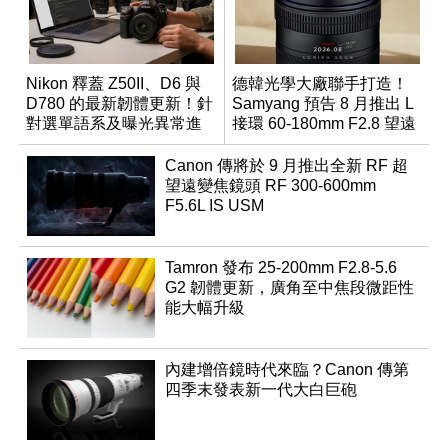
Nikon 釋蓋 Z50II、D6 與
德韓光學大廠聯手打造！
D780 的最新韌體更新！針
Samyang 預告 8 月推出 L
對選單語系及曝光異常進
接環 60-180mm F2.8 望遠
行修復
變焦鏡
Canon 傳將於 9 月推出全新 RF 超
望遠變焦鏡頭 RF 300-600mm
F5.6L IS USM
Tamron 發布 25-200mm F2.8-5.6
G2 韌體更新，廣角至中焦段微距性
能大幅升級
內建增倍鏡時代來臨？Canon 傳第
四季末發表新一代大白巨砲