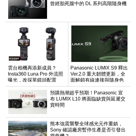
曾經胎死腹中的 DL 系列高階隨身機
雲台相機再添新成員？
Panasonic LUMIX S9 釋出
Insta360 Luna Pro 外流照
Ver.2.0 重大韌體更新，全
曝光，改採單鏡頭配置
面解鎖有線連接與隨身色
調編輯
預購熱潮超乎預期！Panasonic 宣
布 LUMIX L10 將面臨缺貨與延遲交
貨時間
熊本強震襲擊全球感光元件重鎮，
Sony 確認廠房暫停生產是否引發出
貨危機？