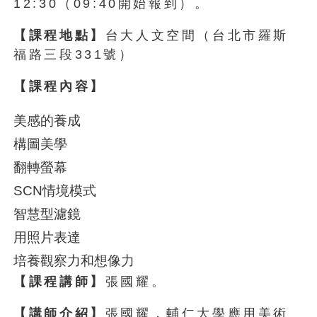
12:30（09:40開始報到）。
【課程地點】
台大人文空間（台北市羅斯
福路三段331號）
【課程內容】
美感的養成
構圖美學
翻轉螢幕
SCN情境模式
智慧型濾鏡
用照片表達
培養觀察力和想像力
【課程講師】
張國耀。
【講師介紹】
張國耀，輔仁大學應用美術