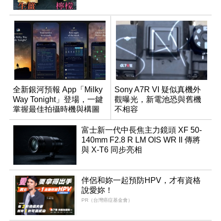
全新銀河預報 App「Milky
Sony A7R VI 疑似真機外
Way Tonight」登場，一鍵
觀曝光，新電池恐與舊機
掌握最佳拍攝時機與構圖
不相容
富士新一代中長焦主力鏡頭 XF 50-
140mm F2.8 R LM OIS WR II 傳將
與 X-T6 同步亮相
伴侶和妳一起預防HPV，才有資格
說愛妳！
PR（台灣癌症基金會）