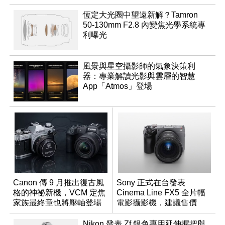
恆定大光圈中望遠新解？Tamron
50-130mm F2.8 內變焦光學系統專
利曝光
風景與星空攝影師的氣象決策利
器：專業解讀光影與雲層的智慧
App「Atmos」登場
Canon 傳 9 月推出復古風
Sony 正式在台發表
格的神祕新機，VCM 定焦
Cinema Line FX5 全片幅
家族最終章也將壓軸登場
電影攝影機，建議售價
NT$144,980
Nikon 發表 Zf 銀色專用延伸握把與