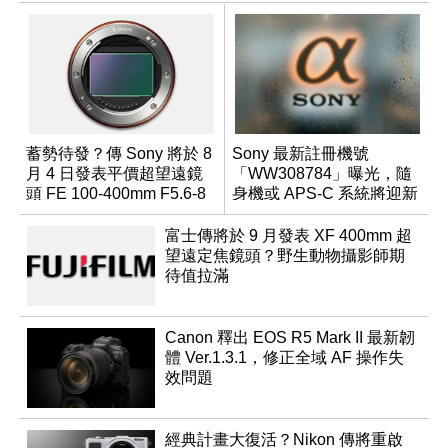
蓄勢待發？傳 Sony 將於 8
Sony 最新註冊機號
月 4 日發表平價超望遠鏡
「WW308784」曝光，隨
頭 FE 100-400mm F5.6-8
身機或 APS-C 系統將迎新
成員？
富士傳將於 9 月發表 XF 400mm 超
望遠定焦鏡頭？野生動物攝影師期
待值拉滿
Canon 釋出 EOS R5 Mark II 最新韌
體 Ver.1.3.1，修正全域 AF 操作失
效問題
經典計畫大復活？Nikon 傳將重啟