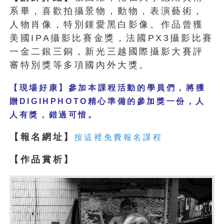
系畢，喜歡拍攝景物，動物，表演藝術，
人物肖像，特別鍾愛黑白影像。作品曾獲
美國IPA攝影比賽金獎，法國PX3攝影比賽
一金二銀三銅，新光三越國際攝影大賽評
審特別獎等多項國內外大獎。
【現場好康】參加本課程活動的學員們，將獲
贈DIGIHPHOTO精心準備的參加獎一份，人
人有獎，錯過可惜。
【報名網址】
按這裡免費報名課程
【作品賞析】