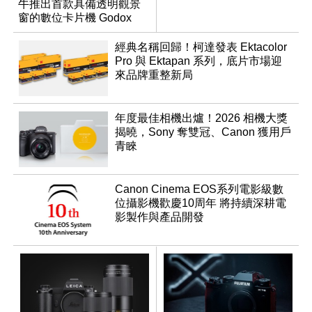
牛推出首款具備透明觀景
窗的數位卡片機 Godox
C100
經典名稱回歸！柯達發表 Ektacolor
Pro 與 Ektapan 系列，底片市場迎
來品牌重整新局
年度最佳相機出爐！2026 相機大獎
揭曉，Sony 奪雙冠、Canon 獲用戶
青睞
Canon Cinema EOS系列電影級數
位攝影機歡慶10周年 將持續深耕電
影製作與產品開發