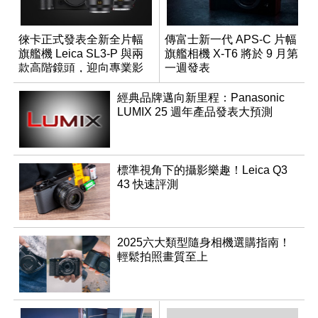
徠卡正式發表全新全片幅
傳富士新一代 APS-C 片幅
旗艦機 Leica SL3-P 與兩
旗艦相機 X-T6 將於 9 月第
款高階鏡頭，迎向專業影
一週發表
音全方位演進
經典品牌邁向新里程：Panasonic
LUMIX 25 週年產品發表大預測
標準視角下的攝影樂趣！Leica Q3
43 快速評測
2025六大類型隨身相機選購指南！
輕鬆拍照畫質至上