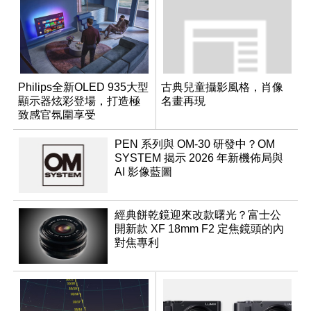
Philips全新OLED 935大型
古典兒童攝影風格，肖像
顯示器炫彩登場，打造極
名畫再現
致感官氛圍享受
PEN 系列與 OM-30 研發中？OM
SYSTEM 揭示 2026 年新機佈局與
AI 影像藍圖
經典餅乾鏡迎來改款曙光？富士公
開新款 XF 18mm F2 定焦鏡頭的內
對焦專利