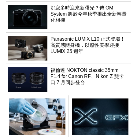
沉寂多時迎來新曙光？傳 OM
System 將於今年秋季推出全新輕量
化相機
Panasonic LUMIX L10 正式登場！
高質感隨身機，以感性美學迎接
LUMIX 25 週年
福倫達 NOKTON classic 35mm
F1.4 for Canon RF、Nikon Z 雙卡
口 7 月同步登台