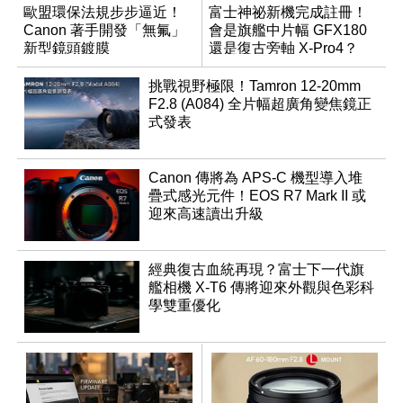
歐盟環保法規步步逼近！
富士神祕新機完成註冊！
Canon 著手開發「無氟」
會是旗艦中片幅 GFX180
新型鏡頭鍍膜
還是復古旁軸 X-Pro4？
挑戰視野極限！Tamron 12-20mm
F2.8 (A084) 全片幅超廣角變焦鏡正
式發表
Canon 傳將為 APS-C 機型導入堆
疊式感光元件！EOS R7 Mark II 或
迎來高速讀出升級
經典復古血統再現？富士下一代旗
艦相機 X-T6 傳將迎來外觀與色彩科
學雙重優化