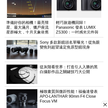
準備好你的相機！最亮彗
輕巧旅遊機回歸！
星、最大滿月、獵戶座流
Panasonic 發表 LUMIX
星群極大，十月天象依舊
ZS300：一吋感光元件與
精彩！
15 倍光學變焦
Sony 多款新鏡頭名單曝光！從魚眼
變焦到超望遠定焦原型鏡現身
從灰階看世界：打造引人入勝的黑
白攝影作品之關鍵技巧大公開
極致畫質與微距性能！福倫達發表
APO-LANTHAR 90mm F4 Close
Focus VM