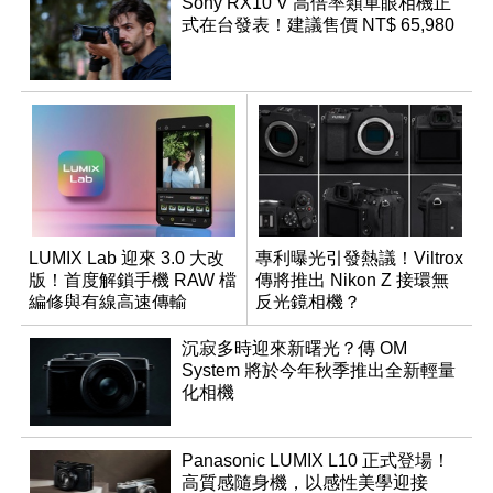
Sony RX10 V 高倍率類單眼相機正
式在台發表！建議售價 NT$ 65,980
LUMIX Lab 迎來 3.0 大改
專利曝光引發熱議！Viltrox
版！首度解鎖手機 RAW 檔
傳將推出 Nikon Z 接環無
編修與有線高速傳輸
反光鏡相機？
沉寂多時迎來新曙光？傳 OM
System 將於今年秋季推出全新輕量
化相機
Panasonic LUMIX L10 正式登場！
高質感隨身機，以感性美學迎接