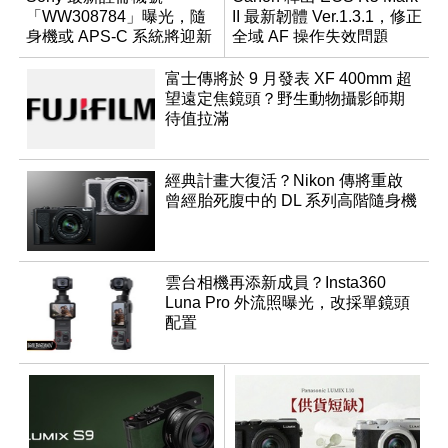
「WW308784」曝光，隨
II 最新韌體 Ver.1.3.1，修正
身機或 APS-C 系統將迎新
全域 AF 操作失效問題
成員？
富士傳將於 9 月發表 XF 400mm 超
望遠定焦鏡頭？野生動物攝影師期
待值拉滿
經典計畫大復活？Nikon 傳將重啟
曾經胎死腹中的 DL 系列高階隨身機
雲台相機再添新成員？Insta360
Luna Pro 外流照曝光，改採單鏡頭
配置