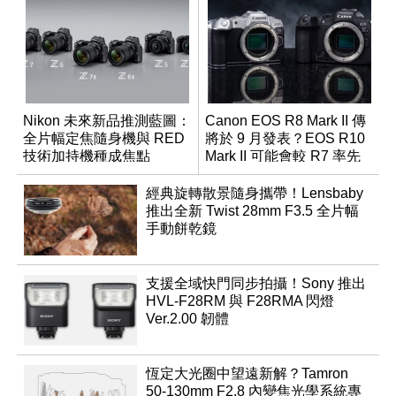
Nikon 未來新品推測藍圖：
Canon EOS R8 Mark II 傳
全片幅定焦隨身機與 RED
將於 9 月發表？EOS R10
技術加持機種成焦點
Mark II 可能會較 R7 率先
推出
經典旋轉散景隨身攜帶！Lensbaby
推出全新 Twist 28mm F3.5 全片幅
手動餅乾鏡
支援全域快門同步拍攝！Sony 推出
HVL-F28RM 與 F28RMA 閃燈
Ver.2.00 韌體
恆定大光圈中望遠新解？Tamron
50-130mm F2.8 內變焦光學系統專