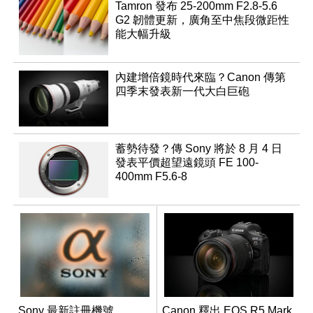
Tamron 發布 25-200mm F2.8-5.6
G2 韌體更新，廣角至中焦段微距性
能大幅升級
內建增倍鏡時代來臨？Canon 傳第
四季末發表新一代大白巨砲
蓄勢待發？傳 Sony 將於 8 月 4 日
發表平價超望遠鏡頭 FE 100-
400mm F5.6-8
Sony 最新註冊機號
Canon 釋出 EOS R5 Mark