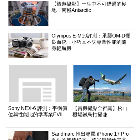
【旅遊攝影】一生中不可錯過的極
地！南極Antarctic
Olympus E-M10評測：承襲OM-D優
良血統，小巧又不失專業性能的隨
身輕航機
Sony NEX-6 評測：平衡價
【賞機攝點全都露】松山
位與性能比的準專業EVIL
機場鐵鳥拍攝趣
Sandmarc 推出專屬 iPhone 17 Pro