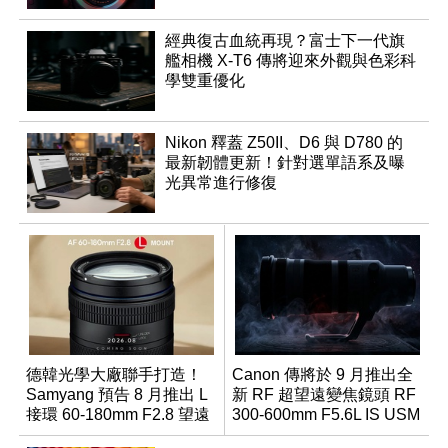
經典復古血統再現？富士下一代旗
艦相機 X-T6 傳將迎來外觀與色彩科
學雙重優化
Nikon 釋蓋 Z50II、D6 與 D780 的
最新韌體更新！針對選單語系及曝
光異常進行修復
德韓光學大廠聯手打造！
Canon 傳將於 9 月推出全
Samyang 預告 8 月推出 L
新 RF 超望遠變焦鏡頭 RF
接環 60-180mm F2.8 望遠
300-600mm F5.6L IS USM
變焦鏡