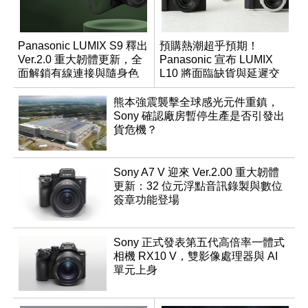
Panasonic LUMIX S9 釋出
預購熱潮超乎預期！
Ver.2.0 重大韌體更新，全
Panasonic 宣布 LUMIX
面解鎖有線連接與隨身色
L10 將面臨缺貨與延遲交
調編輯
貨時間
熊本強震襲擊全球感光元件重鎮，
Sony 確認廠房暫停生產是否引發出
貨危機？
Sony A7 V 迎來 Ver.2.00 重大韌體
更新：32 位元浮點音訊錄製與數位
簽章功能登場
Sony 正式發表第五代高倍率一體式
相機 RX10 V，雙影像處理器與 AI
單元上身