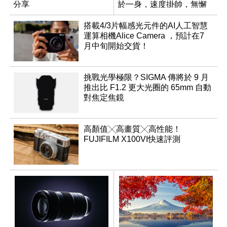
分享
於一身，速度掛帥，無懈
可擊
搭載4/3片幅感光元件的AI人工智慧
運算相機Alice Camera ，預計在7
月中旬開始交貨！
挑戰光學極限？SIGMA 傳將於 9 月
推出比 F1.2 更大光圈的 65mm 自動
對焦定焦鏡
高顏值╳高畫質╳高性能！
FUJIFILM X100VI快速評測