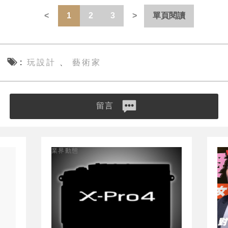
1
2
3
單頁閱讀
玩設計
藝術家
、
留言
業界動態