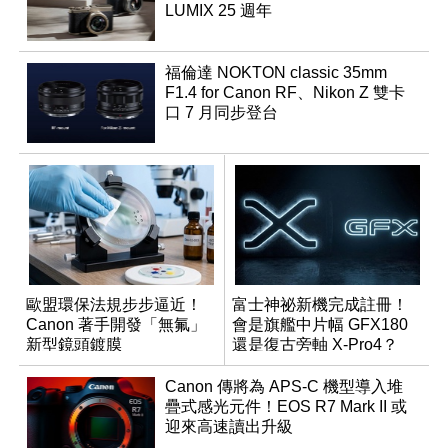
LUMIX 25 週年
福倫達 NOKTON classic 35mm
F1.4 for Canon RF、Nikon Z 雙卡
口 7 月同步登台
歐盟環保法規步步逼近！
富士神祕新機完成註冊！
Canon 著手開發「無氟」
會是旗艦中片幅 GFX180
新型鏡頭鍍膜
還是復古旁軸 X-Pro4？
Canon 傳將為 APS-C 機型導入堆
疊式感光元件！EOS R7 Mark II 或
迎來高速讀出升級