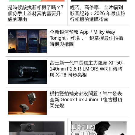
是時候該換新相機了嗎？7
輕巧、高倍率、全片幅到
個你手上器材真的需要升
影音記錄：2026 年最佳旅
級的理由
行相機的選購指南
全新銀河預報 App「Milky Way
Tonight」登場，一鍵掌握最佳拍攝
時機與構圖
富士新一代中長焦主力鏡頭 XF 50-
140mm F2.8 R LM OIS WR II 傳將
與 X-T6 同步亮相
橫拍豎拍補光都沒問題！神牛發表
全新 Godox Lux Junior II 復古機頂
閃光燈