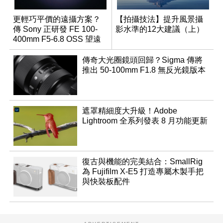
更輕巧平價的遠攝方案？
【拍攝技法】提升風景攝
傳 Sony 正研發 FE 100-
影水準的12大建議（上）
400mm F5-6.8 OSS 望遠
變焦鏡頭
傳奇大光圈鏡頭回歸？Sigma 傳將
推出 50-100mm F1.8 無反光鏡版本
遮罩精細度大升級！Adobe
Lightroom 全系列發表 8 月功能更新
復古與機能的完美結合：SmallRig
為 Fujifilm X-E5 打造專屬木製手把
與快裝板配件