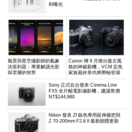
利曝光
風景與星空攝影師的氣象
Canon 傳 9 月推出復古風
決策利器：專業解讀光影
格的神祕新機，VCM 定焦
與雲層的智慧
家族最終章也將壓軸登場
App「Atmos」登場
Sony 正式在台發表 Cinema Line
FX5 全片幅電影攝影機，建議售價
NT$144,980
Nikon 發表 Zf 銀色專用延伸握把與
Z 70-200mm F2.8 II 最新韌體更新