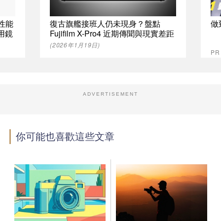
與性能
復古旗艦接班人仍未現身？盤點
做
-用鏡
Fujifilm X-Pro4 近期傳聞與現實差距
(2026年1月19日)
P
ADVERTISEMENT
你可能也喜歡這些文章