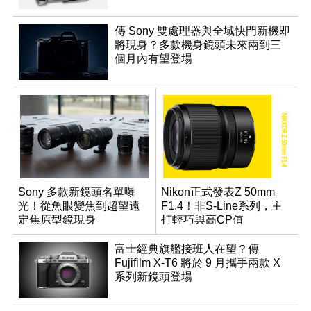
傳 Sony 雙處理器與全域快門新機即
將現身？多款機身鏡頭未來兩到三
個月內有望登場
Sony 多款新鏡頭名單曝
Nikon正式發表Z 50mm
光！從魚眼變焦到超望遠
F1.4！非S-Line系列，主
定焦原型鏡現身
打輕巧與高CP值
富士經典旗艦接班人在望？傳
Fujifilm X-T6 將於 9 月攜手兩款 X
系列新鏡頭登場