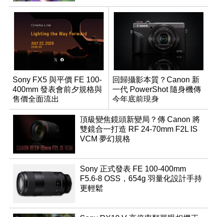
Sony FX5 與平價 FE 100-
回歸攝影本質？Canon 新
400mm 發表會前夕規格與
一代 PowerShot 隨身機傳
售價全面流出
今年底前現身
頂級變焦鏡頭新變局？傳 Canon 將
雙鏡合一打造 RF 24-70mm F2L IS
VCM 夢幻規格
Sony 正式發表 FE 100-400mm
F5.6-8 OSS，654g 羽量化設計手持
更輕鬆