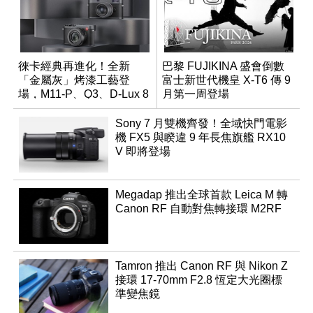
徠卡經典再進化！全新
巴黎 FUJIKINA 盛會倒數
「金屬灰」烤漆工藝登
富士新世代機皇 X-T6 傳 9
場，M11-P、Q3、D-Lux 8
月第一周登場
領銜換裝
Sony 7 月雙機齊發！全域快門電影
機 FX5 與睽違 9 年長焦旗艦 RX10
V 即將登場
Megadap 推出全球首款 Leica M 轉
Canon RF 自動對焦轉接環 M2RF
Tamron 推出 Canon RF 與 Nikon Z
接環 17-70mm F2.8 恆定大光圈標
準變焦鏡