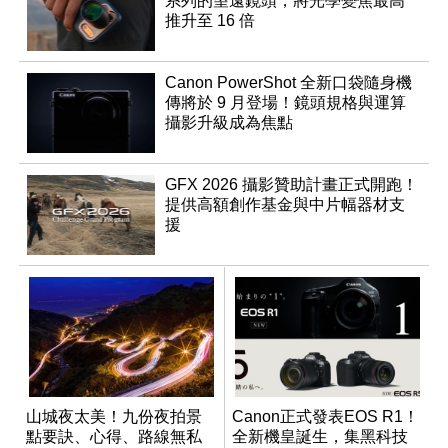
系列的望遠鏡頭，將光學變焦最高
推升至 16 倍
Canon PowerShot 全新口袋隨身機
傳將於 9 月登場！鏡頭規格與運算
攝影升級成為焦點
GFX 2026 攝影贊助計畫正式開跑！
提供高額創作基金與中片幅器材支
援
山城夜太美！九份夜拍景
Canon正式發表EOS R1！
點要訣、心得、路線無私
全新機皇誕生，集黑科技