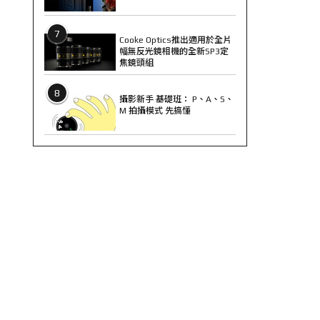
7
Cooke Optics推出適用於全片
幅無反光鏡相機的全新SP3定
焦鏡頭組
8
攝影新手 基礎班： P、A、S、
M 拍攝模式 先搞懂