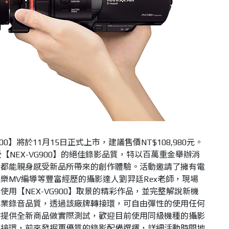
VG900】將於11月15日正式上市，建議售價NT$108,980元。
【NEX-VG900】的絕佳錄影品質，特以百萬重金舉辦消
好都能親身感受新品所帶來的創作體驗。活動邀請了擁有電
樂MV編導等豐富經歷的攝影達人劉羿廷Rex老師，現場
用【NEX-VG900】取景的精彩作品，並完整解說新機
專業錄音品質，
透過該廠牌轉接環，可自由彈性的使用任何
時提供全新商品做實際測試，歡迎目前使用同級機種的攝影
轉接環，前來發掘更優質的錄影配備選擇，詳細活動時間地