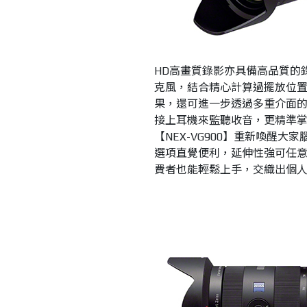
HD高畫質錄影亦具備高品質的錄音
克風，結合精心計算過擺放位
果，還可進一步透過多重介面
接上耳機來監聽收音，更精準
【NEX-VG900】重新喚醒
選項直覺便利，延伸性強可任
費者也能輕鬆上手，交織出個