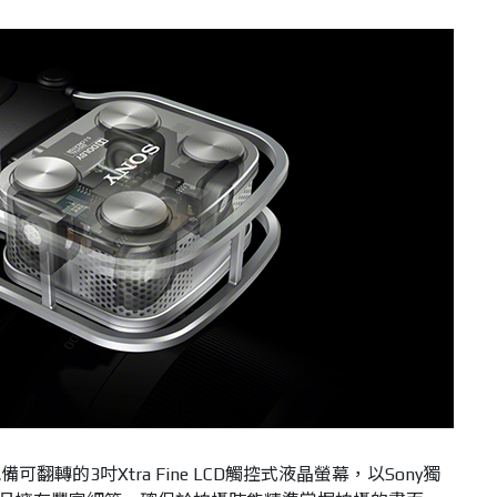
轉的3吋Xtra Fine LCD觸控式液晶螢幕，以Sony獨