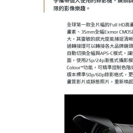
手攜帶個人使用的錄影機、鏡頭
限的影像樂趣。
全球第一款全片幅的Full HD高
畫素、35mm全幅Exmor C
大，其靈敏的感光度能捕捉清
過轉接環可以轉接各大品牌鏡
自動切換全幅與APS-C模式
面，使用25p/24p漸進式攝影模式時，
Colour™功能，可精準控制色
版本標準50p/60p錄影格式
畫質影片或靜態照片，重新喚