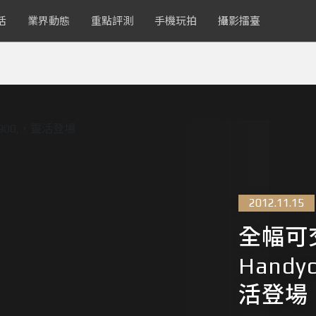
活
業界動態
重點評測
手機玩拍
攝影擂臺
2012.11.15
全幅可
Handy
活登場