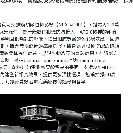
群及轉接環，親臨感受突破傳統規格極限的震撼體驗，探
畫質可交換鏡頭數位攝影機【NEX-VG900】，搭載2,430萬
MOS感光元件，是一般數位相機的四倍大、APS-C機種的兩倍
晰鮮明且低噪訊的影像，拍出細膩豐富的色彩層次感，且透
頭群，擁有無限延伸的鏡頭選擇，機身還會根據搭配的鏡頭
，讓鏡頭發揮最佳效益，呈現生動漂亮的景深效果。在錄影方
透過Cinema Tone Gamma™ 與Cinema Tone
階效果，創造出如電影效果般漂亮的畫面，支援AVCHD 2.0
，更內建全新相片效果，提供更多彈性選項，無論拍攝HD高
起所有攝影愛好者對完美影像的追尋與答案。