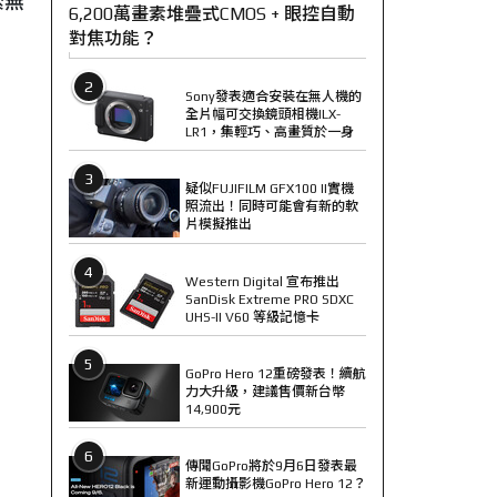
索無
6,200萬畫素堆疊式CMOS + 眼控自動
對焦功能？
2
Sony發表適合安裝在無人機的
全片幅可交換鏡頭相機ILX-
LR1，集輕巧、高畫質於一身
3
疑似FUJIFILM GFX100 II實機
照流出！同時可能會有新的軟
片模擬推出
4
Western Digital 宣布推出
SanDisk Extreme PRO SDXC
UHS-II V60 等級記憶卡
5
GoPro Hero 12重磅發表！續航
力大升級，建議售價新台幣
14,900元
6
傳聞GoPro將於9月6日發表最
新運動攝影機GoPro Hero 12？