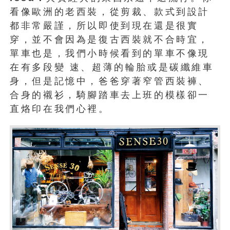
看像歐洲的老西裝，從剪裁、款式到設計
都非常嚴謹，所以即使到現在還是很實
穿，並不會因為是復古西裝就不合時宜，
單車也是，我們小時候看到的單車不像現
在有多段變 速、超薄的輪胎或是碳纖維車
身，但是記憶中，爸爸穿著窄管西裝褲、
合身的襯衫，騎腳踏車去上班的模樣卻一
直烙印在我們心裡。