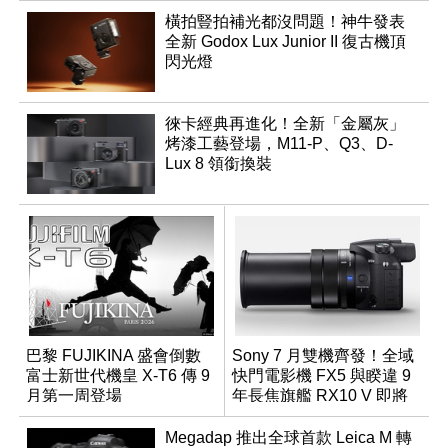
橫拍豎拍補光都沒問題！神牛發表
全新 Godox Lux Junior II 復古機頂
閃光燈
徠卡經典再進化！全新「金屬灰」
烤漆工藝登場，M11-P、Q3、D-
Lux 8 領銜換裝
巴黎 FUJIKINA 盛會倒數
Sony 7 月雙機齊發！全域
富士新世代機皇 X-T6 傳 9
快門電影機 FX5 與睽違 9
月第一周登場
年長焦旗艦 RX10 V 即將
登場
Megadap 推出全球首款 Leica M 轉