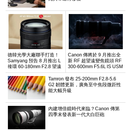
德韓光學大廠聯手打造！
Canon 傳將於 9 月推出全
Samyang 預告 8 月推出 L
新 RF 超望遠變焦鏡頭 RF
接環 60-180mm F2.8 望遠
300-600mm F5.6L IS USM
變焦鏡
Tamron 發布 25-200mm F2.8-5.6
G2 韌體更新，廣角至中焦段微距性
能大幅升級
內建增倍鏡時代來臨？Canon 傳第
四季末發表新一代大白巨砲