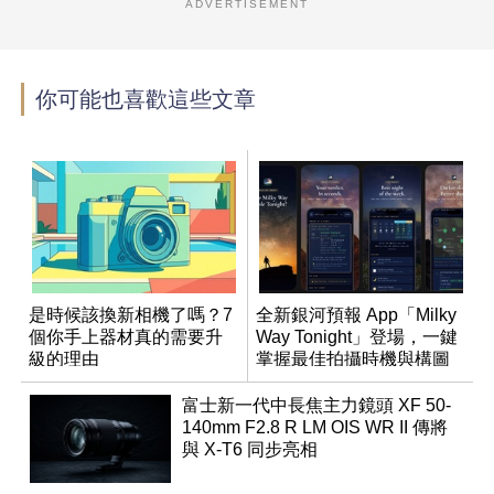
ADVERTISEMENT
你可能也喜歡這些文章
是時候該換新相機了嗎？7
全新銀河預報 App「Milky
個你手上器材真的需要升
Way Tonight」登場，一鍵
級的理由
掌握最佳拍攝時機與構圖
富士新一代中長焦主力鏡頭 XF 50-
140mm F2.8 R LM OIS WR II 傳將
與 X-T6 同步亮相