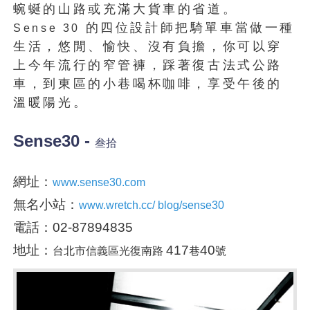
蜿蜒的山路或充滿大貨車的省道。
的四位設計師把騎單車當做一種
Sense
30
生活，悠閒、愉快、沒有負擔，你可以穿
上今年流行的窄管褲，踩著復古法式公路
車，到東區的小巷喝杯咖啡，享受午後的
溫暖陽光。
Sense30 -
叁拾
網址：
www.sense30.com
無名小站：
www.wretch.cc/ blog/sense30
電話：02-87894835
地址：
417
40
台北市信義區光復南路
巷
號