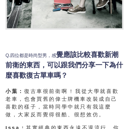
覺應該比較喜歡新潮
Q.四位都是時尚型男，
感
前衛的東西，可以跟我們分享一下為什
麼喜歡復古單車嗎？
小葉：
復古車很前衛啊 ! 我從大學就喜歡
老車，也會買舊的偉士牌機車改裝成自己
喜歡的樣子，當時同學中就只有我這麼
做，大家反而覺得很酷、很想效仿。
Issa：
其實經典的東西永遠不退流行。你