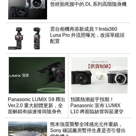
曾經胎死腹中的 DL 系列高階隨身機
雲台相機再添新成員？Insta360
Luna Pro 外流照曝光，改採單鏡頭
配置
Panasonic LUMIX S9 釋出
預購熱潮超乎預期！
Ver.2.0 重大韌體更新，全
Panasonic 宣布 LUMIX
面解鎖有線連接與隨身色
L10 將面臨缺貨與延遲交
調編輯
貨時間
熊本強震襲擊全球感光元件重鎮，
Sony 確認廠房暫停生產是否引發出