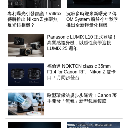
專利曝光引發熱議！Viltrox
沉寂多時迎來新曙光？傳
傳將推出 Nikon Z 接環無
OM System 將於今年秋季
反光鏡相機？
推出全新輕量化相機
Panasonic LUMIX L10 正式登場！
高質感隨身機，以感性美學迎接
LUMIX 25 週年
福倫達 NOKTON classic 35mm
F1.4 for Canon RF、Nikon Z 雙卡
口 7 月同步登台
歐盟環保法規步步逼近！Canon 著
手開發「無氟」新型鏡頭鍍膜