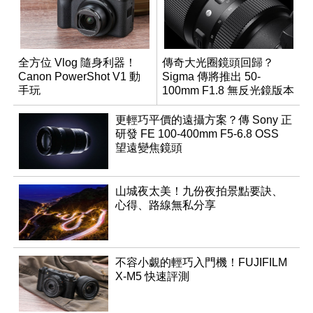
全方位 Vlog 隨身利器！
傳奇大光圈鏡頭回歸？
Canon PowerShot V1 動
Sigma 傳將推出 50-
手玩
100mm F1.8 無反光鏡版本
更輕巧平價的遠攝方案？傳 Sony 正
研發 FE 100-400mm F5-6.8 OSS
望遠變焦鏡頭
山城夜太美！九份夜拍景點要訣、
心得、路線無私分享
不容小覷的輕巧入門機！FUJIFILM
X-M5 快速評測