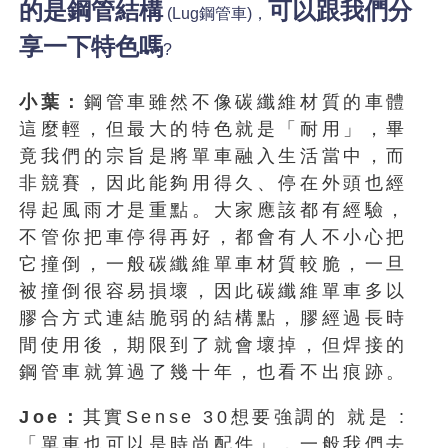
的是鋼管結構
可以跟我們分
(Lug
鋼管車
)，
享一下特色嗎
?
小葉：
鋼管車雖然不像碳纖維材質的車體
這麼輕，但最大的特色就是「耐用」，畢
竟我們的宗旨是將單車融入生活當中，而
非競賽，因此能夠用得久、停在外頭也經
得起風雨才是重點。大家應該都有經驗，
不管你把車停得再好，都會有人不小心把
它撞倒，一般碳纖維單車材質較脆，一旦
被撞倒很容易損壞，因此碳纖維單車多以
膠合方式連結脆弱的結構點，膠經過長時
間使用後，期限到了就會壞掉，但焊接的
鋼管車就算過了幾十年，也看不出痕跡。
Joe：
其實Sense 30想要強調的 就是 :
「單車也可以是時尚配件」，一般我們去