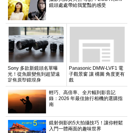
鏡頭處處帶給我驚豔的感受
Sony 多款新鏡頭名單曝
Panasonic DMW-LVF1 電
光！從魚眼變焦到超望遠
子觀景窗 讓 構圖 角度更有
定焦原型鏡現身
戲
輕巧、高倍率、全片幅到影音記
錄：2026 年最佳旅行相機的選購指
南
鏡射倒影的5大拍攝技巧！讓你輕鬆
入門一體兩面的趣味世界