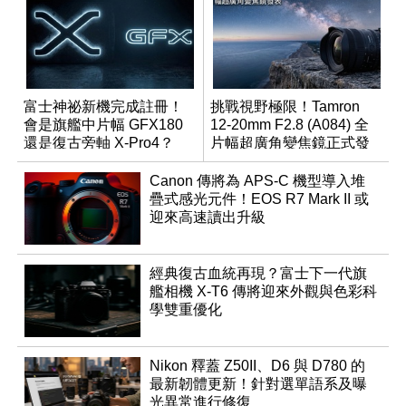
富士神祕新機完成註冊！
挑戰視野極限！Tamron
會是旗艦中片幅 GFX180
12-20mm F2.8 (A084) 全
還是復古旁軸 X-Pro4？
片幅超廣角變焦鏡正式發
表
Canon 傳將為 APS-C 機型導入堆
疊式感光元件！EOS R7 Mark II 或
迎來高速讀出升級
經典復古血統再現？富士下一代旗
艦相機 X-T6 傳將迎來外觀與色彩科
學雙重優化
Nikon 釋蓋 Z50II、D6 與 D780 的
最新韌體更新！針對選單語系及曝
光異常進行修復