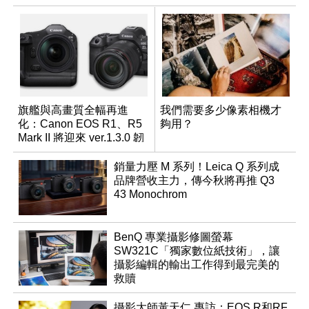
旗艦與高畫質全幅再進
我們需要多少像素相機才
化：Canon EOS R1、R5
夠用？
Mark II 將迎來 ver.1.3.0 韌
體更新
銷量力壓 M 系列！Leica Q 系列成
品牌營收主力，傳今秋將再推 Q3
43 Monochrom
BenQ 專業攝影修圖螢幕
SW321C「獨家數位紙技術」，讓
攝影編輯的輸出工作得到最完美的
救贖
攝影大師黃天仁 專訪：EOS R和RF