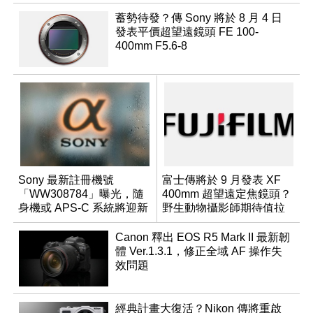
蓄勢待發？傳 Sony 將於 8 月 4 日
發表平價超望遠鏡頭 FE 100-
400mm F5.6-8
Sony 最新註冊機號
富士傳將於 9 月發表 XF
「WW308784」曝光，隨
400mm 超望遠定焦鏡頭？
身機或 APS-C 系統將迎新
野生動物攝影師期待值拉
成員？
滿
Canon 釋出 EOS R5 Mark II 最新韌
體 Ver.1.3.1，修正全域 AF 操作失
效問題
經典計畫大復活？Nikon 傳將重啟