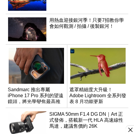
用熱血迎接銀河季！只要7招教你學
會如何觀測 / 拍攝 / 後製銀河！
Sandmarc 推出專屬
遮罩精細度大升級！
iPhone 17 Pro 系列的望遠
Adobe Lightroom 全系列發
鏡頭，將光學變焦最高推
表 8 月功能更新
升至 16 倍
SIGMA 50mm F1.4 DG DN｜Art 正
式發佈，搭載新一代 HLA 高速線性
馬達，建議售價約 26K