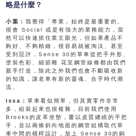
略是什麼？
小葉：
我覺得「專業」始終是最重要的。
很會 Social 或是有強大的業務能力，當
然可以快速抓住業主眼光，但如果產品不
夠好、不夠精緻，很容易就被淘汰、甚至
受到惡評，Sense 30的單車從把手外形、
塗裝色彩、細節雕 花至鋼管線條都由我們
親手打造，除此之外我們也會不斷吸收新
的知識，讓老車有新的靈魂、合乎時代潮
流。
Issa：
單車看似簡單，但其實零件非常
多，組裝起來也很複雜，目前我們使用
Brooks的皮革坐墊，覆以皮質纏繞的平把
手，並以兩條斜向地面的鋼管組構取代單
車中間的橫桿設計，加上 Sense 30的銅