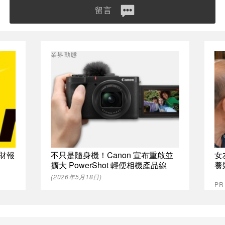
留言
業界動態
 財報
不只是隨身機！Canon 宣布重啟並
女
擴大 PowerShot 輕便相機產品線
養
(2026年5月18日)
P