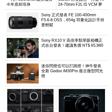
今年底前現身
24-70mm F2L IS VCM 夢
幻規格
Sony 正式發表 FE 100-400mm
F5.6-8 OSS，654g 羽量化設計手持
更輕鬆
Sony RX10 V 高倍率類單眼相機正
式在台發表！建議售價 NT$ 65,980
迷你閃燈也可以打跳燈！神牛發表
全新 Godox iM30Pro 復古微型閃光
燈