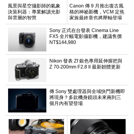
風景與星空攝影師的氣象
Canon 傳 9 月推出復古風
決策利器：專業解讀光影
格的神祕新機，VCM 定焦
與雲層的智慧
家族最終章也將壓軸登場
App「Atmos」登場
Sony 正式在台發表 Cinema Line
FX5 全片幅電影攝影機，建議售價
NT$144,980
Nikon 發表 Zf 銀色專用延伸握把與
Z 70-200mm F2.8 II 最新韌體更新
傳 Sony 雙處理器與全域快門新機即
將現身？多款機身鏡頭未來兩到三
個月內有望登場