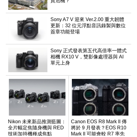
貨危機？
Sony A7 V 迎來 Ver.2.00 重大韌體
更新：32 位元浮點音訊錄製與數位
簽章功能登場
Sony 正式發表第五代高倍率一體式
相機 RX10 V，雙影像處理器與 AI
單元上身
Nikon 未來新品推測藍圖：
Canon EOS R8 Mark II 傳
全片幅定焦隨身機與 RED
將於 9 月發表？EOS R10
技術加持機種成焦點
Mark II 可能會較 R7 率先