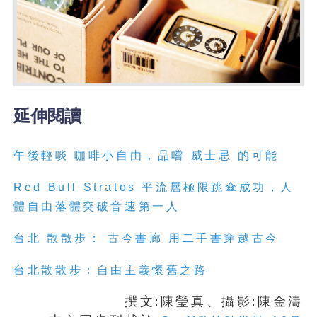
延伸閱讀
午後輕啖 咖啡小自由，品嚐 威士忌 的可能
Red Bull Stratos 平流層極限跳傘成功，人
體自由落體突破音速第一人
台北 散散步： 古今書廊 用二手書穿越古今
台北散散步：自由主義懷舊之路
撰文
陳瑩真、攝影
陳金濤
:
: