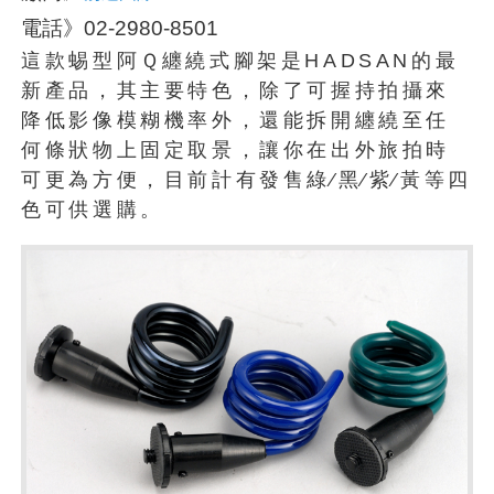
電話》02-2980-8501
這款蜴型阿Ｑ纏繞式腳架是HADSAN的最
新產品，其主要特色，除了可握持拍攝來
降低影像模糊機率外，還能拆開纏繞至任
何條狀物上固定取景，讓你在出外旅拍時
可更為方便，目前計有發售綠∕黑∕紫∕黃等四
色可供選購。