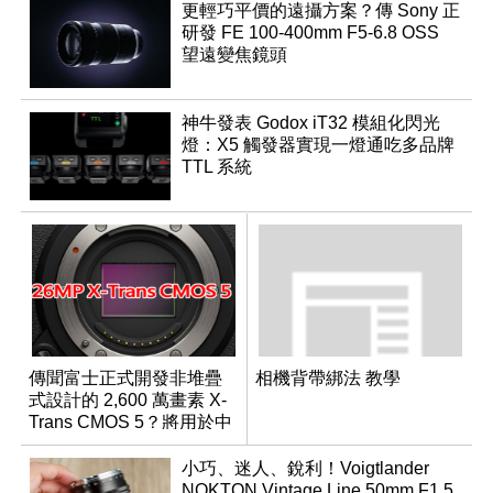
更輕巧平價的遠攝方案？傳 Sony 正
研發 FE 100-400mm F5-6.8 OSS
望遠變焦鏡頭
神牛發表 Godox iT32 模組化閃光
燈：X5 觸發器實現一燈通吃多品牌
TTL 系統
傳聞富士正式開發非堆疊
相機背帶綁法 教學
式設計的 2,600 萬畫素 X-
Trans CMOS 5？將用於中
階機種
小巧、迷人、銳利！Voigtlander
NOKTON Vintage Line 50mm F1.5