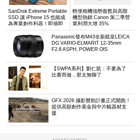
SanDisk Extreme Portable
輕便相機強勢復甦與高階
SSD 讓 iPhone 15 也能成
機型熱銷 Canon 第二季營
為專業創作利器！即插即
業利潤大增 35%
用超便利，更有大容量與
高效能！
Panasonic發布M43全新鏡皇LEICA
DG VARIO-ELMARIT 12-35mm
F2.8 ASPH. POWER OIS
【SWPA系列】劉仁凱：不要為了
比賽而做，那太無聊了
GFX 2026 攝影贊助計畫正式開跑！
提供高額創作基金與中片幅器材支
援
ADVERTISEMENT