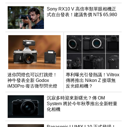
Sony RX10 V 高倍率類單眼相機正
式在台發表！建議售價 NT$ 65,980
迷你閃燈也可以打跳燈！
專利曝光引發熱議！Viltrox
神牛發表全新 Godox
傳將推出 Nikon Z 接環無
iM30Pro 復古微型閃光燈
反光鏡相機？
沉寂多時迎來新曙光？傳 OM
System 將於今年秋季推出全新輕量
化相機
Panasonic LUMIX L10 正式登場！