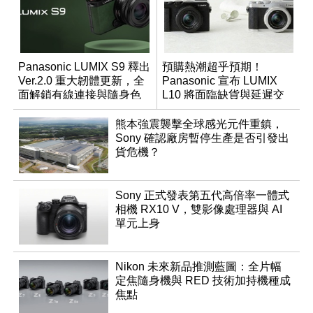
Panasonic LUMIX S9 釋出
預購熱潮超乎預期！
Ver.2.0 重大韌體更新，全
Panasonic 宣布 LUMIX
面解鎖有線連接與隨身色
L10 將面臨缺貨與延遲交
調編輯
貨時間
熊本強震襲擊全球感光元件重鎮，
Sony 確認廠房暫停生產是否引發出
貨危機？
Sony 正式發表第五代高倍率一體式
相機 RX10 V，雙影像處理器與 AI
單元上身
Nikon 未來新品推測藍圖：全片幅
定焦隨身機與 RED 技術加持機種成
焦點