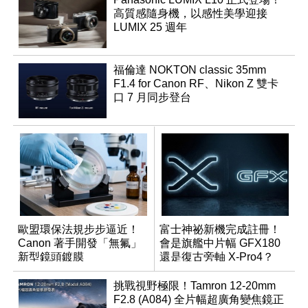
高質感隨身機，以感性美學迎接
LUMIX 25 週年
福倫達 NOKTON classic 35mm
F1.4 for Canon RF、Nikon Z 雙卡
口 7 月同步登台
歐盟環保法規步步逼近！
富士神祕新機完成註冊！
Canon 著手開發「無氟」
會是旗艦中片幅 GFX180
新型鏡頭鍍膜
還是復古旁軸 X-Pro4？
挑戰視野極限！Tamron 12-20mm
F2.8 (A084) 全片幅超廣角變焦鏡正