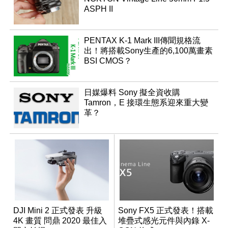
ASPH II
PENTAX K-1 Mark III傳聞規格流
出！將搭載Sony生產的6,100萬畫素
BSI CMOS？
日媒爆料 Sony 擬全資收購
Tamron，E 接環生態系迎來重大變
革？
DJI Mini 2 正式發表 升級
Sony FX5 正式發表！搭載
4K 畫質 問鼎 2020 最佳入
堆疊式感光元件與內錄 X-