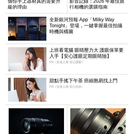
個你手上器材真的需要升
影音記錄：2026 年最佳旅
級的理由
行相機的選購指南
全新銀河預報 App「Milky Way
Tonight」登場，一鍵掌握最佳拍攝
時機與構圖
上班看電腦 眼睛壓力大 護眼保單要
入手【安心護眼定期眼睛險】
PR（安達人壽 安心護眼）
甜點手搖下午茶 癌細胞易找上門
PR（安達人壽 安心抗癌）