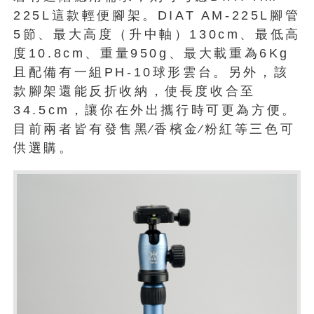
225L這款輕便腳架。DIAT AM-225L腳管
5節、最大高度（升中軸）130cm、最低高
度10.8cm、重量950g、最大載重為6Kg
且配備有一組PH-10球形雲台。另外，該
款腳架還能反折收納，使長度收合至
34.5cm，讓你在外出攜行時可更為方便。
目前兩者皆有發售黑∕香檳金∕粉紅等三色可
供選購。