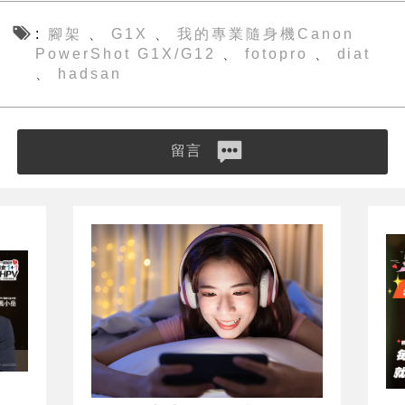
腳架
G1X
我的專業隨身機Canon
、
、
PowerShot G1X/G12
fotopro
diat
、
、
hadsan
、
留言