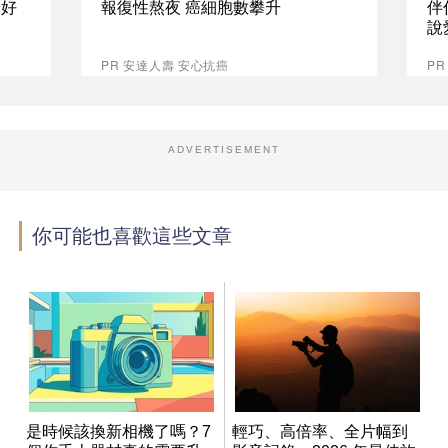
最好
報復性熬夜 癌細胞數攀升
伴
說
PR 安達人壽 安心抗癌
P
ADVERTISEMENT
你可能也喜歡這些文章
是時候該換新相機了嗎？7
輕巧、高倍率、全片幅到