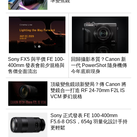
準變焦鏡
Sony FX5 與平價 FE 100-
回歸攝影本質？Canon 新
400mm 發表會前夕規格與
一代 PowerShot 隨身機傳
售價全面流出
今年底前現身
頂級變焦鏡頭新變局？傳 Canon 將
雙鏡合一打造 RF 24-70mm F2L IS
VCM 夢幻規格
Sony 正式發表 FE 100-400mm
F5.6-8 OSS，654g 羽量化設計手持
更輕鬆