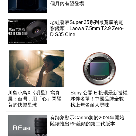
個月內有望登場
老蛙發表Super 35系列最寬廣的電
影鏡頭：Laowa 7.5mm T2.9 Zero-
D S35 Cine
川島小鳥X《明星》寫真
Sony 公開 E 接環最新授權
展：台灣，用「心」閃耀
夥伴名單！中國品牌全數
著的快樂星球
榜上無名耐人尋味
有跡象顯示Canon將於2024年開始
陸續推出RF鏡頭的第二代版本