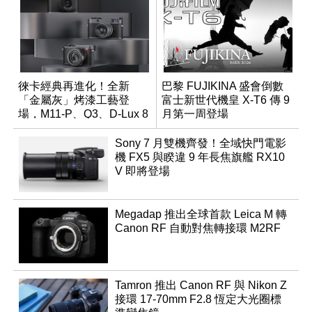
徠卡經典再進化！全新
巴黎 FUJIKINA 盛會倒數
「金屬灰」烤漆工藝登
富士新世代機皇 X-T6 傳 9
場，M11-P、Q3、D-Lux 8
月第一周登場
領銜換裝
Sony 7 月雙機齊發！全域快門電影
機 FX5 與睽違 9 年長焦旗艦 RX10
V 即將登場
Megadap 推出全球首款 Leica M 轉
Canon RF 自動對焦轉接環 M2RF
Tamron 推出 Canon RF 與 Nikon Z
接環 17-70mm F2.8 恆定大光圈標