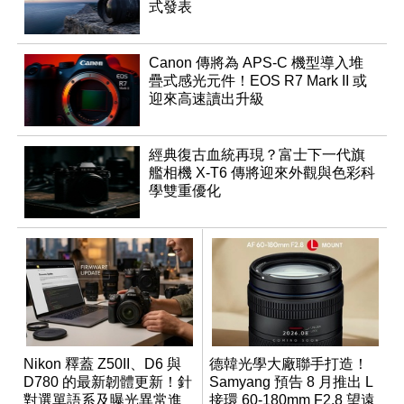
式發表
Canon 傳將為 APS-C 機型導入堆
疊式感光元件！EOS R7 Mark II 或
迎來高速讀出升級
經典復古血統再現？富士下一代旗
艦相機 X-T6 傳將迎來外觀與色彩科
學雙重優化
Nikon 釋蓋 Z50II、D6 與
德韓光學大廠聯手打造！
D780 的最新韌體更新！針
Samyang 預告 8 月推出 L
對選單語系及曝光異常進
接環 60-180mm F2.8 望遠