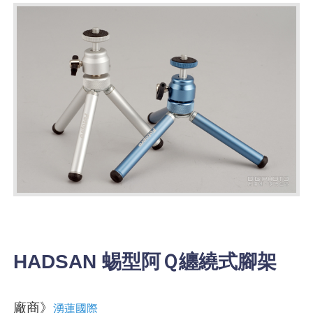
HADSAN 蜴型阿Ｑ纏繞式腳架
廠商》
湧蓮國際