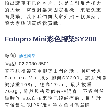
拍出讚嘆不已的照片。只是面對反差極大
的大景，需要腳架來固定相機，來避免畫
面晃動。以下我們向大家介紹三款腳架，
讓大家聰明買輕鬆買哦！
Fotopro Mini彩色腳架SY200
廠商》
湧蓮國際
電話》02-2980-8501
若不想攜帶笨重腳架出門的話，則可考慮
Fotopro Mini系列腳架SY200。該系列腳
架淨重108g、總高17cm、最大載重
700g，雖然規格看似有些陽春，不過對於
臨時旅拍或自拍來說已綽綽有餘，目前計
有發售紅∕銀∕橘∕淺藍等四色可供選購。