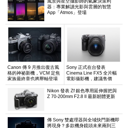
風景與星空攝影師的氣象決策利
器：專業解讀光影與雲層的智慧
App「Atmos」登場
Canon 傳 9 月推出復古風
Sony 正式在台發表
格的神祕新機，VCM 定焦
Cinema Line FX5 全片幅
家族最終章也將壓軸登場
電影攝影機，建議售價
NT$144,980
Nikon 發表 Zf 銀色專用延伸握把與
Z 70-200mm F2.8 II 最新韌體更新
傳 Sony 雙處理器與全域快門新機即
將現身？多款機身鏡頭未來兩到三