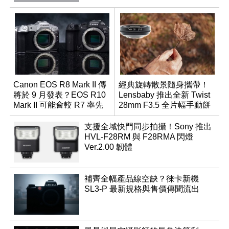
Canon EOS R8 Mark II 傳
經典旋轉散景隨身攜帶！
將於 9 月發表？EOS R10
Lensbaby 推出全新 Twist
Mark II 可能會較 R7 率先
28mm F3.5 全片幅手動餅
推出
乾鏡
支援全域快門同步拍攝！Sony 推出
HVL-F28RM 與 F28RMA 閃燈
Ver.2.00 韌體
補齊全幅產品線空缺？徠卡新機
SL3-P 最新規格與售價傳聞流出