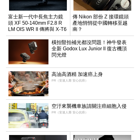
富士新一代中長焦主力鏡
傳 Nikon 部份 Z 接環鏡頭
頭 XF 50-140mm F2.8 R
產地悄悄從中國轉移至越
LM OIS WR II 傳將與 X-T6
南？
同步亮相
橫拍豎拍補光都沒問題！神牛發表
全新 Godox Lux Junior II 復古機頂
閃光燈
高油高酒精 加速癌上身
PR（安達人壽 安心抗癌）
空汙來襲機車族請關注癌細胞入侵
PR（安達人壽 安心抗癌）