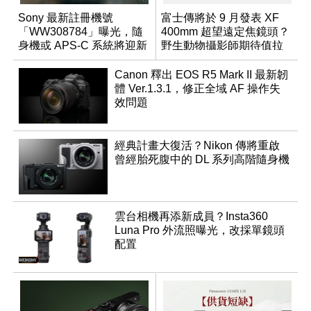
Sony 最新註冊機號
富士傳將於 9 月發表 XF
「WW308784」曝光，隨
400mm 超望遠定焦鏡頭？
身機或 APS-C 系統將迎新
野生動物攝影師期待值拉
成員？
滿
Canon 釋出 EOS R5 Mark II 最新韌
體 Ver.1.3.1，修正全域 AF 操作失
效問題
經典計畫大復活？Nikon 傳將重啟
曾經胎死腹中的 DL 系列高階隨身機
雲台相機再添新成員？Insta360
Luna Pro 外流照曝光，改採單鏡頭
配置