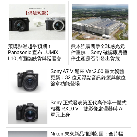
預購熱潮超乎預期！
熊本強震襲擊全球感光元
Panasonic 宣布 LUMIX
件重鎮，Sony 確認廠房暫
L10 將面臨缺貨與延遲交
停生產是否引發出貨危
貨時間
機？
Sony A7 V 迎來 Ver.2.00 重大韌體
更新：32 位元浮點音訊錄製與數位
簽章功能登場
Sony 正式發表第五代高倍率一體式
相機 RX10 V，雙影像處理器與 AI
單元上身
Nikon 未來新品推測藍圖：全片幅