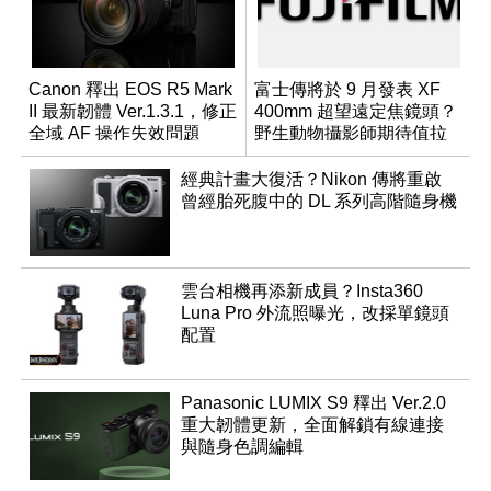
Canon 釋出 EOS R5 Mark
富士傳將於 9 月發表 XF
II 最新韌體 Ver.1.3.1，修正
400mm 超望遠定焦鏡頭？
全域 AF 操作失效問題
野生動物攝影師期待值拉
滿
經典計畫大復活？Nikon 傳將重啟
曾經胎死腹中的 DL 系列高階隨身機
雲台相機再添新成員？Insta360
Luna Pro 外流照曝光，改採單鏡頭
配置
Panasonic LUMIX S9 釋出 Ver.2.0
重大韌體更新，全面解鎖有線連接
與隨身色調編輯