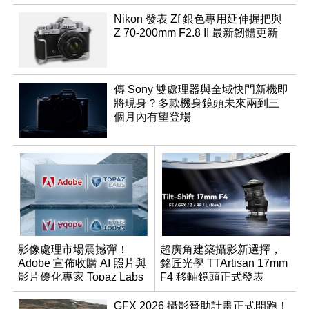
Nikon 發表 Zf 銀色專用延伸握把與
Z 70-200mm F2.8 II 最新韌體更新
傳 Sony 雙處理器與全域快門新機即
將現身？多款機身鏡頭未來兩到三
個月內有望登場
影像處理市場震撼彈！
超廣角建築攝影新選擇，
Adobe 宣佈收購 AI 照片與
銘匠光學 TTArtisan 17mm
影片優化專家 Topaz Labs
F4 移軸鏡頭正式發表
GFX 2026 攝影贊助計畫正式開跑！