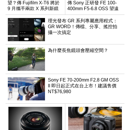
望？傳 Fujifilm X-T6 將於
傳 Sony 正研發 FE 100-
9 月攜手兩款 X 系列新鏡
400mm F5-6.8 OSS 望遠
頭登場
變焦鏡頭
理光發布 GR 系列專屬應用程式：
GR WORD！傳檔、分享、搖控拍
攝一次搞定
為什麼長焦鏡頭會壓縮空間？
Sony FE 70-200mm F2.8 GM OSS
II 即日起正式在台上市！建議售價
NT$76,980