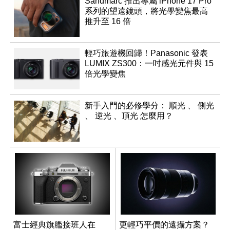
Sandmarc 推出專屬 iPhone 17 Pro
系列的望遠鏡頭，將光學變焦最高
推升至 16 倍
輕巧旅遊機回歸！Panasonic 發表
LUMIX ZS300：一吋感光元件與 15
倍光學變焦
新手入門的必修學分： 順光 、 側光
、 逆光 、頂光 怎麼用？
富士經典旗艦接班人在
更輕巧平價的遠攝方案？