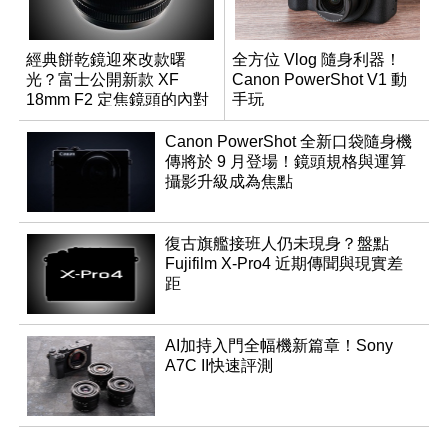
經典餅乾鏡迎來改款曙
全方位 Vlog 隨身利器！
光？富士公開新款 XF
Canon PowerShot V1 動
18mm F2 定焦鏡頭的內對
手玩
焦專利
Canon PowerShot 全新口袋隨身機
傳將於 9 月登場！鏡頭規格與運算
攝影升級成為焦點
復古旗艦接班人仍未現身？盤點
Fujifilm X-Pro4 近期傳聞與現實差
距
AI加持入門全幅機新篇章！Sony
A7C II快速評測