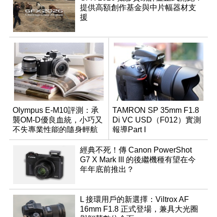
提供高額創作基金與中片幅器材支
援
Olympus E-M10評測：承
TAMRON SP 35mm F1.8
襲OM-D優良血統，小巧又
Di VC USD（F012）實測
不失專業性能的隨身輕航
報導Part Ⅰ
機
經典不死！傳 Canon PowerShot
G7 X Mark III 的後繼機種有望在今
年年底前推出？
L 接環用戶的新選擇：Viltrox AF
16mm F1.8 正式登場，兼具大光圈