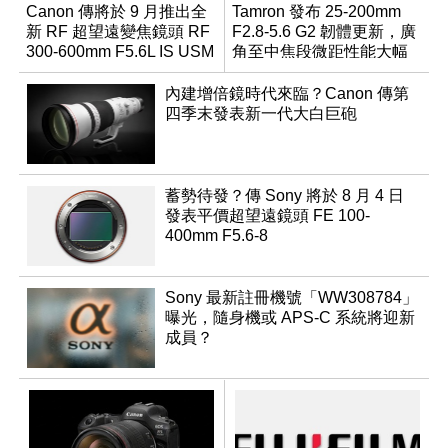
Canon 傳將於 9 月推出全
Tamron 發布 25-200mm
新 RF 超望遠變焦鏡頭 RF
F2.8-5.6 G2 韌體更新，廣
300-600mm F5.6L IS USM
角至中焦段微距性能大幅
升級
內建增倍鏡時代來臨？Canon 傳第
四季末發表新一代大白巨砲
蓄勢待發？傳 Sony 將於 8 月 4 日
發表平價超望遠鏡頭 FE 100-
400mm F5.6-8
Sony 最新註冊機號「WW308784」
曝光，隨身機或 APS-C 系統將迎新
成員？