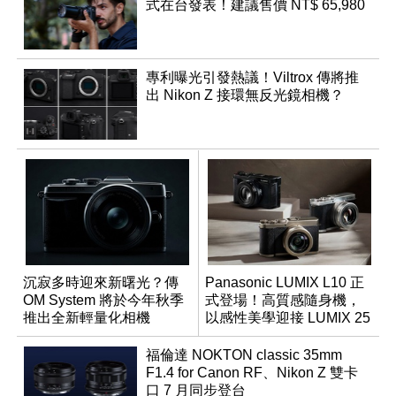
式在台發表！建議售價 NT$ 65,980
專利曝光引發熱議！Viltrox 傳將推
出 Nikon Z 接環無反光鏡相機？
沉寂多時迎來新曙光？傳
Panasonic LUMIX L10 正
OM System 將於今年秋季
式登場！高質感隨身機，
推出全新輕量化相機
以感性美學迎接 LUMIX 25
週年
福倫達 NOKTON classic 35mm
F1.4 for Canon RF、Nikon Z 雙卡
口 7 月同步登台