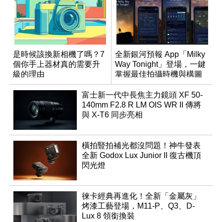
是時候該換新相機了嗎？7
全新銀河預報 App「Milky
個你手上器材真的需要升
Way Tonight」登場，一鍵
級的理由
掌握最佳拍攝時機與構圖
富士新一代中長焦主力鏡頭 XF 50-
140mm F2.8 R LM OIS WR II 傳將
與 X-T6 同步亮相
橫拍豎拍補光都沒問題！神牛發表
全新 Godox Lux Junior II 復古機頂
閃光燈
徠卡經典再進化！全新「金屬灰」
烤漆工藝登場，M11-P、Q3、D-
Lux 8 領銜換裝