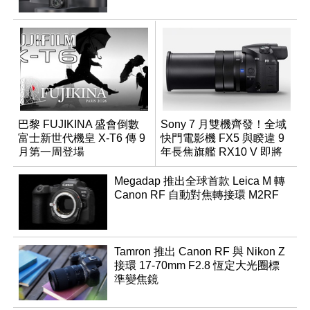
巴黎 FUJIKINA 盛會倒數
Sony 7 月雙機齊發！全域
富士新世代機皇 X-T6 傳 9
快門電影機 FX5 與睽違 9
月第一周登場
年長焦旗艦 RX10 V 即將
登場
Megadap 推出全球首款 Leica M 轉
Canon RF 自動對焦轉接環 M2RF
Tamron 推出 Canon RF 與 Nikon Z
接環 17-70mm F2.8 恆定大光圈標
準變焦鏡