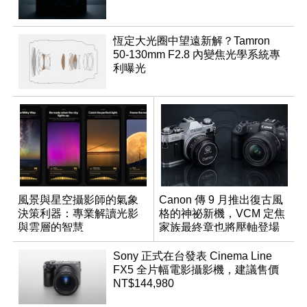
恆定大光圈中望遠新解？Tamron
50-130mm F2.8 內變焦光學系統專
利曝光
風景與星空攝影師的氣象
Canon 傳 9 月推出復古風
決策利器：專業解讀光影
格的神祕新機，VCM 定焦
與雲層的智慧
家族最終章也將壓軸登場
App「Atmos」登場
Sony 正式在台發表 Cinema Line
FX5 全片幅電影攝影機，建議售價
NT$144,980