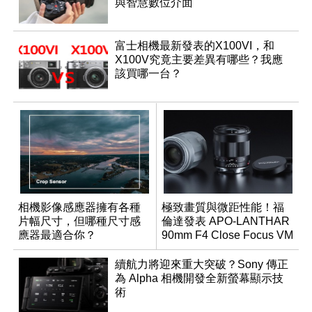
與智慧數位介面
富士相機最新發表的X100VI，和
X100V究竟主要差異有哪些？我應
該買哪一台？
相機影像感應器擁有各種
極致畫質與微距性能！福
片幅尺寸，但哪種尺寸感
倫達發表 APO-LANTHAR
應器最適合你？
90mm F4 Close Focus VM
續航力將迎來重大突破？Sony 傳正
為 Alpha 相機開發全新螢幕顯示技
術