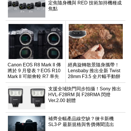
定焦隨身機與 RED 技術加持機種成
焦點
Canon EOS R8 Mark II 傳
經典旋轉散景隨身攜帶！
將於 9 月發表？EOS R10
Lensbaby 推出全新 Twist
Mark II 可能會較 R7 率先
28mm F3.5 全片幅手動餅
推出
乾鏡
支援全域快門同步拍攝！Sony 推出
HVL-F28RM 與 F28RMA 閃燈
Ver.2.00 韌體
補齊全幅產品線空缺？徠卡新機
SL3-P 最新規格與售價傳聞流出