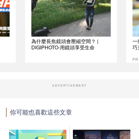
為什麼長焦鏡頭會壓縮空間？ |
一
DIGIPHOTO-用鏡頭享受生命
巧
P
ADVERTISEMENT
你可能也喜歡這些文章