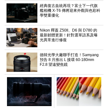
表
速讀出升級
經典復古血統再現？富士下一代旗
艦相機 X-T6 傳將迎來外觀與色彩科
學雙重優化
Nikon 釋蓋 Z50II、D6 與 D780 的
最新韌體更新！針對選單語系及曝
光異常進行修復
德韓光學大廠聯手打造！Samyang
預告 8 月推出 L 接環 60-180mm
F2.8 望遠變焦鏡