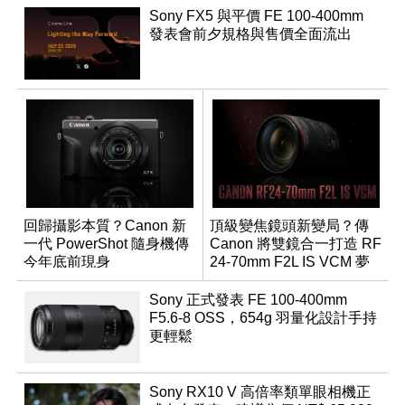
Sony FX5 與平價 FE 100-400mm
發表會前夕規格與售價全面流出
回歸攝影本質？Canon 新
頂級變焦鏡頭新變局？傳
一代 PowerShot 隨身機傳
Canon 將雙鏡合一打造 RF
今年底前現身
24-70mm F2L IS VCM 夢
幻規格
Sony 正式發表 FE 100-400mm
F5.6-8 OSS，654g 羽量化設計手持
更輕鬆
Sony RX10 V 高倍率類單眼相機正