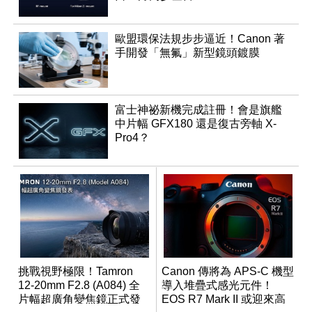
歐盟環保法規步步逼近！Canon 著
手開發「無氟」新型鏡頭鍍膜
富士神祕新機完成註冊！會是旗艦
中片幅 GFX180 還是復古旁軸 X-
Pro4？
挑戰視野極限！Tamron
Canon 傳將為 APS-C 機型
12-20mm F2.8 (A084) 全
導入堆疊式感光元件！
片幅超廣角變焦鏡正式發
EOS R7 Mark II 或迎來高