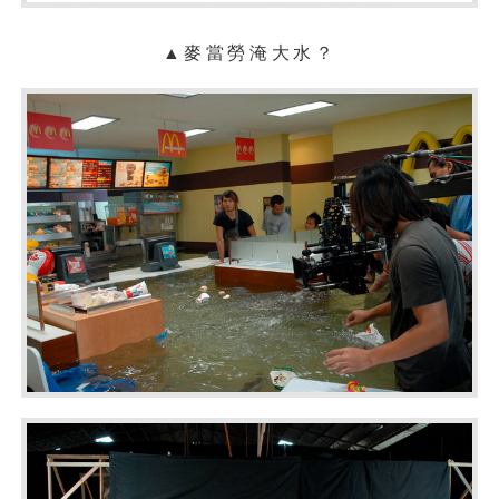
▲麥當勞淹大水？