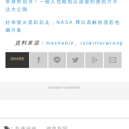
單身男別哭！一個人也能拍出甜蜜約會照片手
法大公開
好奇號火星趴趴走，NASA 釋出高解析度彩色
圖片集
資料來源：
、
mashable
istwitterwrong
SHARE
ADVERTISEMENT
影像編修
網路新聞
、