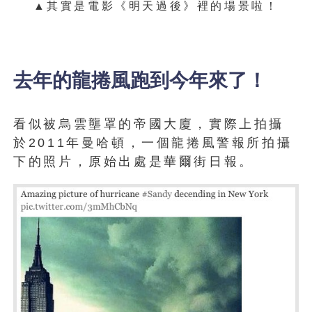
▲其實是電影《明天過後》裡的場景啦！
去年的龍捲風跑到今年來了！
看似被烏雲壟罩的帝國大廈，實際上拍攝
於2011年曼哈頓，一個龍捲風警報所拍攝
下的照片，原始出處是華爾街日報。