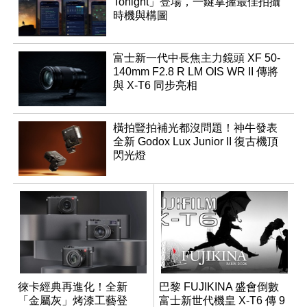
Tonight」登場，一鍵掌握最佳拍攝
時機與構圖
富士新一代中長焦主力鏡頭 XF 50-
140mm F2.8 R LM OIS WR II 傳將
與 X-T6 同步亮相
橫拍豎拍補光都沒問題！神牛發表
全新 Godox Lux Junior II 復古機頂
閃光燈
徠卡經典再進化！全新
巴黎 FUJIKINA 盛會倒數
「金屬灰」烤漆工藝登
富士新世代機皇 X-T6 傳 9