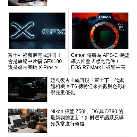
富士神祕新機完成註冊！
Canon 傳將為 APS-C 機型
會是旗艦中片幅 GFX180
導入堆疊式感光元件！
還是復古旁軸 X-Pro4？
EOS R7 Mark II 或迎來高
速讀出升級
經典復古血統再現？富士下一代旗
艦相機 X-T6 傳將迎來外觀與色彩科
學雙重優化
Nikon 釋蓋 Z50II、D6 與 D780 的
最新韌體更新！針對選單語系及曝
光異常進行修復