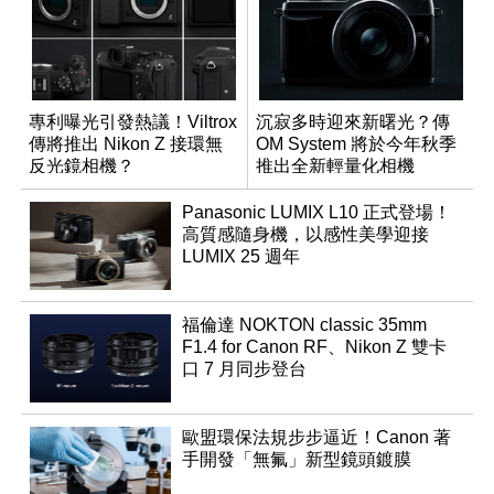
專利曝光引發熱議！Viltrox
沉寂多時迎來新曙光？傳
傳將推出 Nikon Z 接環無
OM System 將於今年秋季
反光鏡相機？
推出全新輕量化相機
Panasonic LUMIX L10 正式登場！
高質感隨身機，以感性美學迎接
LUMIX 25 週年
福倫達 NOKTON classic 35mm
F1.4 for Canon RF、Nikon Z 雙卡
口 7 月同步登台
歐盟環保法規步步逼近！Canon 著
手開發「無氟」新型鏡頭鍍膜