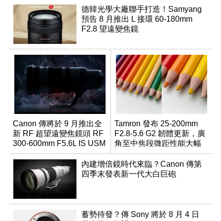
德韓光學大廠聯手打造！Samyang
預告 8 月推出 L 接環 60-180mm
F2.8 望遠變焦鏡
Canon 傳將於 9 月推出全
Tamron 發布 25-200mm
新 RF 超望遠變焦鏡頭 RF
F2.8-5.6 G2 韌體更新，廣
300-600mm F5.6L IS USM
角至中焦段微距性能大幅
升級
內建增倍鏡時代來臨？Canon 傳第
四季末發表新一代大白巨砲
蓄勢待發？傳 Sony 將於 8 月 4 日