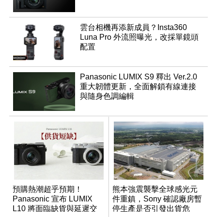
雲台相機再添新成員？Insta360
Luna Pro 外流照曝光，改採單鏡頭
配置
Panasonic LUMIX S9 釋出 Ver.2.0
重大韌體更新，全面解鎖有線連接
與隨身色調編輯
預購熱潮超乎預期！
熊本強震襲擊全球感光元
Panasonic 宣布 LUMIX
件重鎮，Sony 確認廠房暫
L10 將面臨缺貨與延遲交
停生產是否引發出貨危