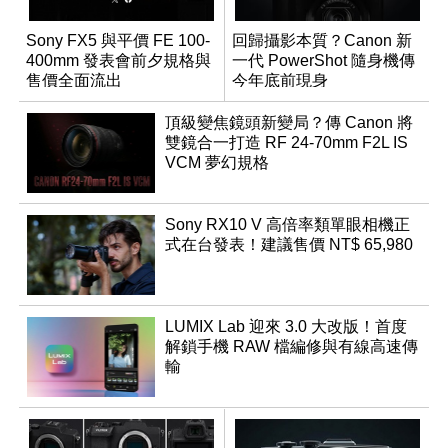
Sony FX5 與平價 FE 100-
回歸攝影本質？Canon 新
400mm 發表會前夕規格與
一代 PowerShot 隨身機傳
售價全面流出
今年底前現身
頂級變焦鏡頭新變局？傳 Canon 將
雙鏡合一打造 RF 24-70mm F2L IS
VCM 夢幻規格
Sony RX10 V 高倍率類單眼相機正
式在台發表！建議售價 NT$ 65,980
LUMIX Lab 迎來 3.0 大改版！首度
解鎖手機 RAW 檔編修與有線高速傳
輸