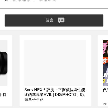
留言
Sony NEX-6 評測：平衡價位與性能
做
計手持
比的準專業EVIL | DIGIPHOTO-用鏡
頭享受生命
P