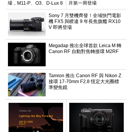
場，M11-P、Q3、D-Lux 8
月第一周登場
領銜換裝
Sony 7 月雙機齊發！全域快門電影
機 FX5 與睽違 9 年長焦旗艦 RX10
V 即將登場
Megadap 推出全球首款 Leica M 轉
Canon RF 自動對焦轉接環 M2RF
Tamron 推出 Canon RF 與 Nikon Z
接環 17-70mm F2.8 恆定大光圈標
準變焦鏡