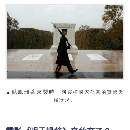
颶風珊蒂來襲時，
▲
阿靈頓國家公墓的實際天
候狀況。