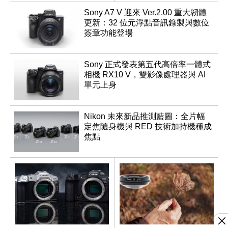
貨時間
機？
Sony A7 V 迎來 Ver.2.00 重大韌體
更新：32 位元浮點音訊錄製與數位
簽章功能登場
Sony 正式發表第五代高倍率一體式
相機 RX10 V，雙影像處理器與 AI
單元上身
Nikon 未來新品推測藍圖：全片幅
定焦隨身機與 RED 技術加持機種成
焦點