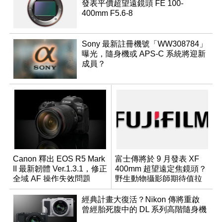
發表平價超望遠鏡頭 FE 100-
400mm F5.6-8
Sony 最新註冊機號「WW308784」
曝光，隨身機或 APS-C 系統將迎新
成員？
Canon 釋出 EOS R5 Mark
富士傳將於 9 月發表 XF
II 最新韌體 Ver.1.3.1，修正
400mm 超望遠定焦鏡頭？
全域 AF 操作失效問題
野生動物攝影師期待值拉
滿
經典計畫大復活？Nikon 傳將重啟
曾經胎死腹中的 DL 系列高階隨身機