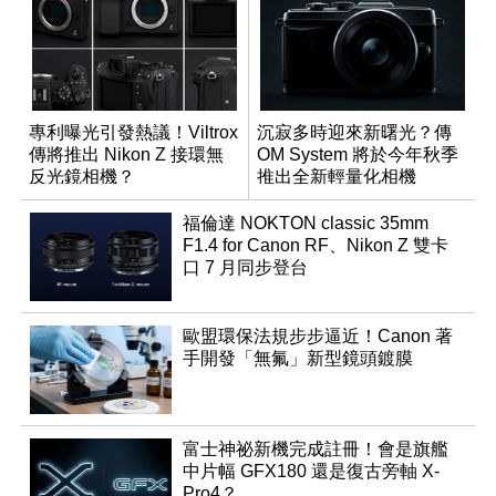
專利曝光引發熱議！Viltrox
沉寂多時迎來新曙光？傳
傳將推出 Nikon Z 接環無
OM System 將於今年秋季
反光鏡相機？
推出全新輕量化相機
福倫達 NOKTON classic 35mm
F1.4 for Canon RF、Nikon Z 雙卡
口 7 月同步登台
歐盟環保法規步步逼近！Canon 著
手開發「無氟」新型鏡頭鍍膜
富士神祕新機完成註冊！會是旗艦
中片幅 GFX180 還是復古旁軸 X-
Pro4？