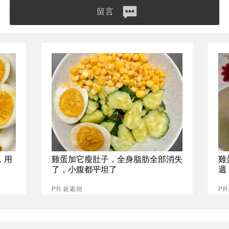
留言
，用
雞蛋加它瘦肚子，全身脂肪全部消失
雞
了，小腹都平坦了
週
PR 新素簡
PR