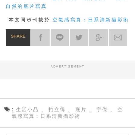
自然的底片寫真
本文同步刊載於
空氣感寫真：日系清新攝影術
SHARE
ADVERTISEMENT
生活小品
拍立得
底片
宇傑
空
、
、
、
、
氣感寫真：日系清新攝影術