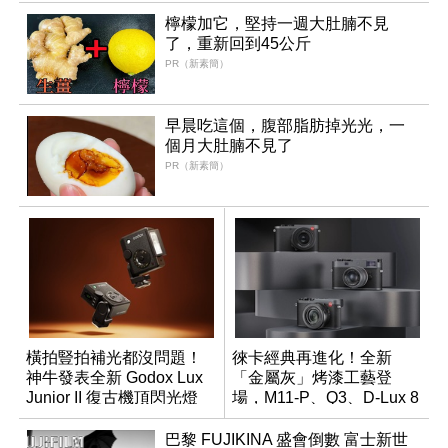
檸檬加它，堅持一週大肚腩不見
了，重新回到45公斤
PR（新素簡）
早晨吃這個，腹部脂肪掉光光，一
個月大肚腩不見了
PR（新素簡）
橫拍豎拍補光都沒問題！
徠卡經典再進化！全新
神牛發表全新 Godox Lux
「金屬灰」烤漆工藝登
Junior II 復古機頂閃光燈
場，M11-P、Q3、D-Lux 8
領銜換裝
巴黎 FUJIKINA 盛會倒數 富士新世