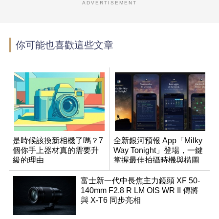
ADVERTISEMENT
你可能也喜歡這些文章
是時候該換新相機了嗎？7
全新銀河預報 App「Milky
個你手上器材真的需要升
Way Tonight」登場，一鍵
級的理由
掌握最佳拍攝時機與構圖
富士新一代中長焦主力鏡頭 XF 50-
140mm F2.8 R LM OIS WR II 傳將
與 X-T6 同步亮相