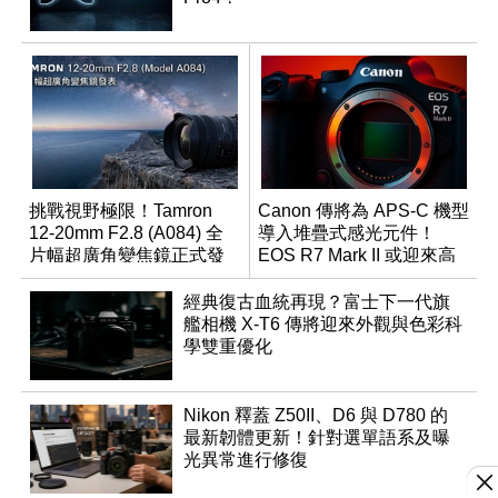
挑戰視野極限！Tamron
Canon 傳將為 APS-C 機型
12-20mm F2.8 (A084) 全
導入堆疊式感光元件！
片幅超廣角變焦鏡正式發
EOS R7 Mark II 或迎來高
表
速讀出升級
經典復古血統再現？富士下一代旗
艦相機 X-T6 傳將迎來外觀與色彩科
學雙重優化
Nikon 釋蓋 Z50II、D6 與 D780 的
最新韌體更新！針對選單語系及曝
光異常進行修復