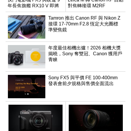
年長焦旗艦 RX10 V 即將
對焦轉接環 M2RF
登場
Tamron 推出 Canon RF 與 Nikon Z
接環 17-70mm F2.8 恆定大光圈標
準變焦鏡
年度最佳相機出爐！2026 相機大獎
揭曉，Sony 奪雙冠、Canon 獲用戶
青睞
Sony FX5 與平價 FE 100-400mm
發表會前夕規格與售價全面流出