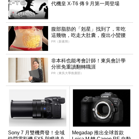
代機皇 X-T6 傳 9 月第一周登場
腹部脂肪的「剋星」找到了，常吃
這幾物，吃走大肚囊，瘦出小蠻腰
PR（新素簡）
非本科也能考會計師！東吳會計學
分班免重讀翻轉職涯
PR（東吳大學推廣部）
Sony 7 月雙機齊發！全域
Megadap 推出全球首款
快門電影機 FX5 與睽違 9
Leica M 轉 Canon RF 自動