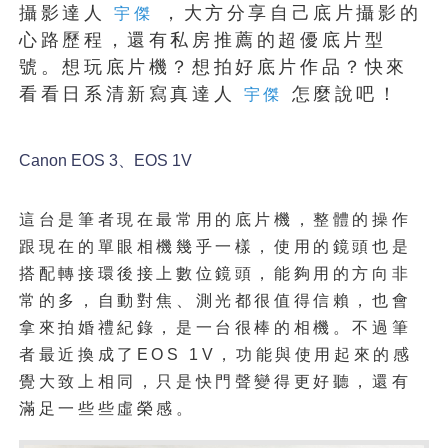
攝影達人
，大方分享自己底片攝影的
宇傑
心路歷程，還有私房推薦的超優底片型
號。想玩底片機？想拍好底片作品？快來
看看日系清新寫真達人
怎麼說吧！
宇傑
Canon EOS
3、EOS 1V
這台是筆者現在最常用的底片機，整體的操作
跟現在的單眼相機幾乎一樣，使用的鏡頭也是
搭配轉接環後接上數位鏡頭，能夠用的方向非
常的多，自動對焦、測光都很值得信賴，也會
拿來拍婚禮紀錄，是一台很棒的相機。不過筆
者最近換成了EOS
1V，功能與使用起來的感
覺大致上相同，只是快門聲變得更好聽，還有
滿足一些些虛榮感。