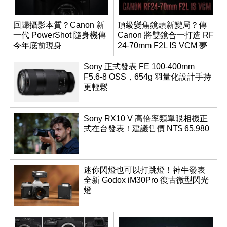
回歸攝影本質？Canon 新
頂級變焦鏡頭新變局？傳
一代 PowerShot 隨身機傳
Canon 將雙鏡合一打造 RF
今年底前現身
24-70mm F2L IS VCM 夢
幻規格
Sony 正式發表 FE 100-400mm
F5.6-8 OSS，654g 羽量化設計手持
更輕鬆
Sony RX10 V 高倍率類單眼相機正
式在台發表！建議售價 NT$ 65,980
迷你閃燈也可以打跳燈！神牛發表
全新 Godox iM30Pro 復古微型閃光
燈