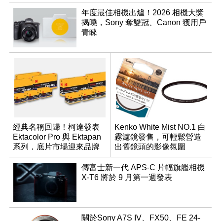
年度最佳相機出爐！2026 相機大獎
揭曉，Sony 奪雙冠、Canon 獲用戶
青睞
經典名稱回歸！柯達發表
Kenko White Mist NO.1 白
Ektacolor Pro 與 Ektapan
霧濾鏡發售，可輕鬆營造
系列，底片市場迎來品牌
出舊鏡頭的影像氛圍
重整新局
傳富士新一代 APS-C 片幅旗艦相機
X-T6 將於 9 月第一週發表
關於Sony A7S IV、FX50、FE 24-