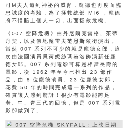
司M夫人遭到神祕的威脅，龐德也再度面臨
忠誠度的考驗，為了拯救總部 MI6 ，龐德
將不惜賠上個人一切，出面拯救危機。
《007 空降危機》由丹尼爾克雷格、茱蒂
丹契，以及佛地魔雷夫范恩斯領銜演出，
當然 007 系列不可少的就是龐德女郎，這
次由法國演員貝荷妮絲瑪赫洛飾演新任龐
德女郎。007 系列電影可算是相當長壽的
電影，從 1962 年至今已推出 23 部作
品，由 6 位龐德演員、23 位龐德女郎，
花費 50 年的時間完成這一系列的作品，
確實讓人感到驚訝！很少有電影能跨足
老、中、青三代的回憶，但是 007 系列電
影卻做到了。