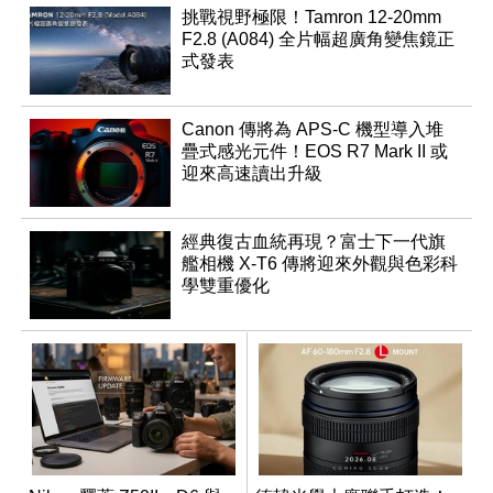
挑戰視野極限！Tamron 12-20mm
F2.8 (A084) 全片幅超廣角變焦鏡正
式發表
Canon 傳將為 APS-C 機型導入堆
疊式感光元件！EOS R7 Mark II 或
迎來高速讀出升級
經典復古血統再現？富士下一代旗
艦相機 X-T6 傳將迎來外觀與色彩科
學雙重優化