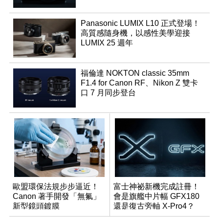
Panasonic LUMIX L10 正式登場！
高質感隨身機，以感性美學迎接
LUMIX 25 週年
福倫達 NOKTON classic 35mm
F1.4 for Canon RF、Nikon Z 雙卡
口 7 月同步登台
歐盟環保法規步步逼近！
富士神祕新機完成註冊！
Canon 著手開發「無氟」
會是旗艦中片幅 GFX180
新型鏡頭鍍膜
還是復古旁軸 X-Pro4？