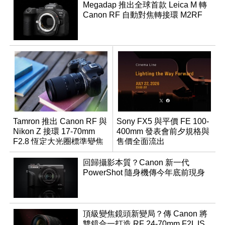
Megadap 推出全球首款 Leica M 轉
Canon RF 自動對焦轉接環 M2RF
Tamron 推出 Canon RF 與
Sony FX5 與平價 FE 100-
Nikon Z 接環 17-70mm
400mm 發表會前夕規格與
F2.8 恆定大光圈標準變焦
售價全面流出
鏡
回歸攝影本質？Canon 新一代
PowerShot 隨身機傳今年底前現身
頂級變焦鏡頭新變局？傳 Canon 將
雙鏡合一打造 RF 24-70mm F2L IS