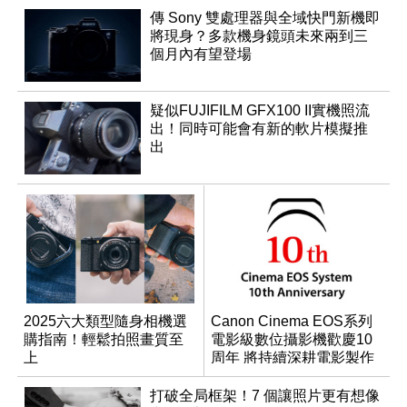
傳 Sony 雙處理器與全域快門新機即
將現身？多款機身鏡頭未來兩到三
個月內有望登場
疑似FUJIFILM GFX100 II實機照流
出！同時可能會有新的軟片模擬推
出
2025六大類型隨身相機選
Canon Cinema EOS系列
購指南！輕鬆拍照畫質至
電影級數位攝影機歡慶10
上
周年 將持續深耕電影製作
與產品開發
打破全局框架！7 個讓照片更有想像