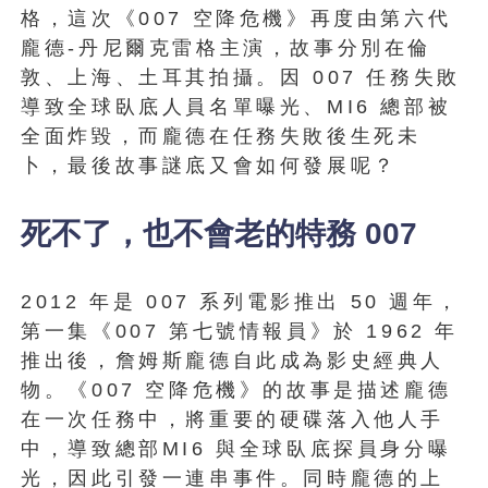
格，這次《007 空降危機》再度由第六代
龐德-丹尼爾克雷格主演，故事分別在倫
敦、上海、土耳其拍攝。因 007 任務失敗
導致全球臥底人員名單曝光、MI6 總部被
全面炸毀，而龐德在任務失敗後生死未
卜，最後故事謎底又會如何發展呢？
死不了，也不會老的特務 007
2012 年是 007 系列電影推出 50 週年，
第一集《007 第七號情報員》於 1962 年
推出後，詹姆斯龐德自此成為影史經典人
物。《007 空降危機》的故事是描述龐德
在一次任務中，將重要的硬碟落入他人手
中，導致總部MI6 與全球臥底探員身分曝
光，因此引發一連串事件。同時龐德的上