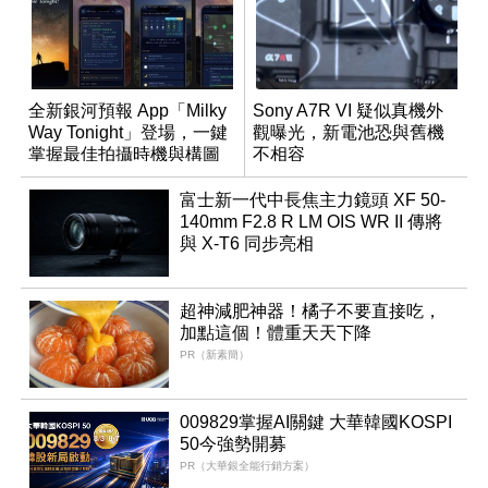
全新銀河預報 App「Milky
Sony A7R VI 疑似真機外
Way Tonight」登場，一鍵
觀曝光，新電池恐與舊機
掌握最佳拍攝時機與構圖
不相容
富士新一代中長焦主力鏡頭 XF 50-
140mm F2.8 R LM OIS WR II 傳將
與 X-T6 同步亮相
超神減肥神器！橘子不要直接吃，
加點這個！體重天天下降
PR（新素簡）
009829掌握AI關鍵 大華韓國KOSPI
50今強勢開募
PR（大華銀全能行銷方案）