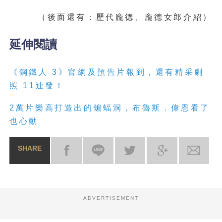
（後面還有：歷代龐德、龐德女郎介紹）
延伸閱讀
《鋼鐵人 3》官網及預告片報到，還有精采劇
照 11連發！
2萬片樂高打造出的蝙蝠洞，布魯斯．偉恩看了
也心動
SHARE
ADVERTISEMENT