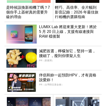
是時候該換新相機了嗎？7
輕巧、高倍率、全片幅到
個你手上器材真的需要升
影音記錄：2026 年最佳旅
級的理由
行相機的選購指南
LUMIX Lab 將迎來重大更新！將於
5 月 20 日上線，支援有線連接與
RAW 檔後製
減肥首選，檸檬加它，堅持一週，
腰細了，瘦到你懷疑人生
PR（新素簡）
伴侶和妳一起預防HPV，才有資格
說愛妳！
PR（台灣癌症基金會）