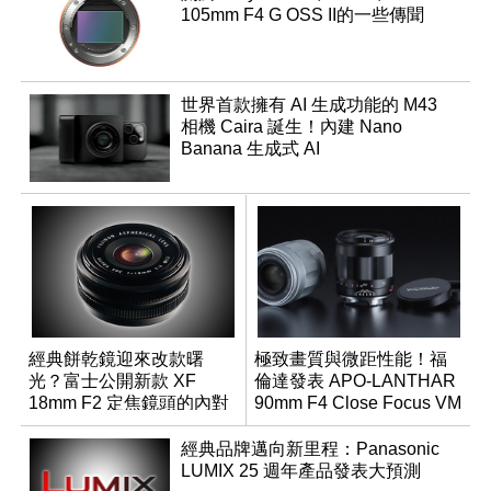
105mm F4 G OSS II的一些傳聞
世界首款擁有 AI 生成功能的 M43
相機 Caira 誕生！內建 Nano
Banana 生成式 AI
經典餅乾鏡迎來改款曙
極致畫質與微距性能！福
光？富士公開新款 XF
倫達發表 APO-LANTHAR
18mm F2 定焦鏡頭的內對
90mm F4 Close Focus VM
焦專利
經典品牌邁向新里程：Panasonic
LUMIX 25 週年產品發表大預測