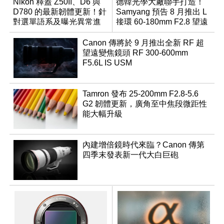
Nikon 釋蓋 Z50II、D6 與
德韓光學大廠聯手打造！
D780 的最新韌體更新！針
Samyang 預告 8 月推出 L
對選單語系及曝光異常進
接環 60-180mm F2.8 望遠
行修復
變焦鏡
Canon 傳將於 9 月推出全新 RF 超
望遠變焦鏡頭 RF 300-600mm
F5.6L IS USM
Tamron 發布 25-200mm F2.8-5.6
G2 韌體更新，廣角至中焦段微距性
能大幅升級
內建增倍鏡時代來臨？Canon 傳第
四季末發表新一代大白巨砲