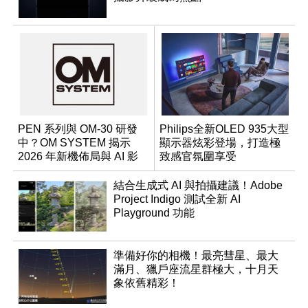
PEN 系列與 OM-30 研發
Philips全新OLED 935大型
中？OM SYSTEM 揭示
顯示器炫彩登場，打造極
2026 年新機佈局與 AI 影
致感官氛圍享受
像藍圖
結合生成式 AI 與拍攝建議！Adobe
Project Indigo 測試全新 AI
Playground 功能
準備好你的相機！最亮彗星、最大
滿月、獵戶座流星群極大，十月天
象依舊精彩！