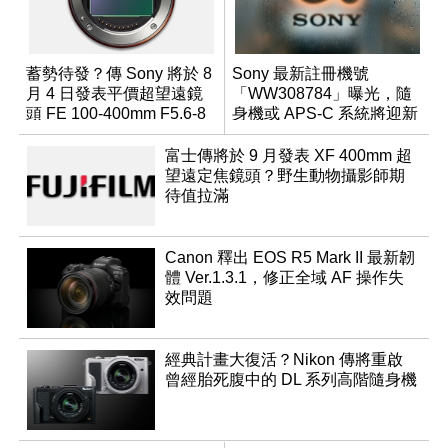
蓄勢待發？傳 Sony 將於 8
Sony 最新註冊機號
月 4 日發表平價超望遠鏡
「WW308784」曝光，隨
頭 FE 100-400mm F5.6-8
身機或 APS-C 系統將迎新
成員？
富士傳將於 9 月發表 XF 400mm 超
望遠定焦鏡頭？野生動物攝影師期
待值拉滿
Canon 釋出 EOS R5 Mark II 最新韌
體 Ver.1.3.1，修正全域 AF 操作失
效問題
經典計畫大復活？Nikon 傳將重啟
曾經胎死腹中的 DL 系列高階隨身機