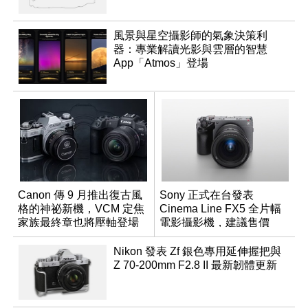
風景與星空攝影師的氣象決策利
器：專業解讀光影與雲層的智慧
App「Atmos」登場
Canon 傳 9 月推出復古風
Sony 正式在台發表
格的神祕新機，VCM 定焦
Cinema Line FX5 全片幅
家族最終章也將壓軸登場
電影攝影機，建議售價
NT$144,980
Nikon 發表 Zf 銀色專用延伸握把與
Z 70-200mm F2.8 II 最新韌體更新