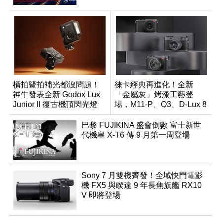
橫拍豎拍補光都沒問題！
徠卡經典再進化！全新
神牛發表全新 Godox Lux
「金屬灰」烤漆工藝登
Junior II 復古機頂閃光燈
場，M11-P、Q3、D-Lux 8
領銜換裝
巴黎 FUJIKINA 盛會倒數 富士新世
代機皇 X-T6 傳 9 月第一周登場
Sony 7 月雙機齊發！全域快門電影
機 FX5 與睽違 9 年長焦旗艦 RX10
V 即將登場