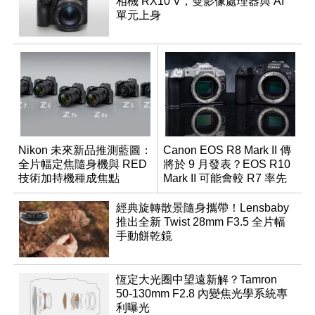
相機 RX10 V，雙影像處理器與 AI
單元上身
Nikon 未來新品推測藍圖：
Canon EOS R8 Mark II 傳
全片幅定焦隨身機與 RED
將於 9 月發表？EOS R10
技術加持機種成焦點
Mark II 可能會較 R7 率先
推出
經典旋轉散景隨身攜帶！Lensbaby
推出全新 Twist 28mm F3.5 全片幅
手動餅乾鏡
恆定大光圈中望遠新解？Tamron
50-130mm F2.8 內變焦光學系統專
利曝光