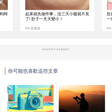
比利時
起床就先做件事，沒三天小腹就不見
肚
了! 肚子一天天變小！
一
PR 新素簡
PR
ADVERTISEMENT
你可能也喜歡這些文章