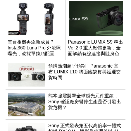
雲台相機再添新成員？
Panasonic LUMIX S9 釋出
Insta360 Luna Pro 外流照
Ver.2.0 重大韌體更新，全
曝光，改採單鏡頭配置
面解鎖有線連接與隨身色
調編輯
預購熱潮超乎預期！Panasonic 宣
布 LUMIX L10 將面臨缺貨與延遲交
貨時間
熊本強震襲擊全球感光元件重鎮，
Sony 確認廠房暫停生產是否引發出
貨危機？
Sony 正式發表第五代高倍率一體式