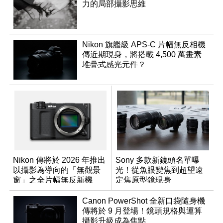
力的局部攝影思維
Nikon 旗艦級 APS-C 片幅無反相機
傳近期現身，將搭載 4,500 萬畫素
堆疊式感光元件？
Nikon 傳將於 2026 年推出
Sony 多款新鏡頭名單曝
以攝影為導向的「無觀景
光！從魚眼變焦到超望遠
窗」之全片幅無反新機
定焦原型鏡現身
Canon PowerShot 全新口袋隨身機
傳將於 9 月登場！鏡頭規格與運算
攝影升級成為焦點