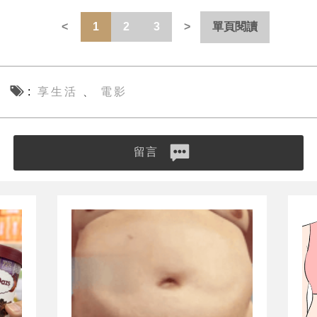
1
2
3
單頁閱讀
享生活
電影
、
留言