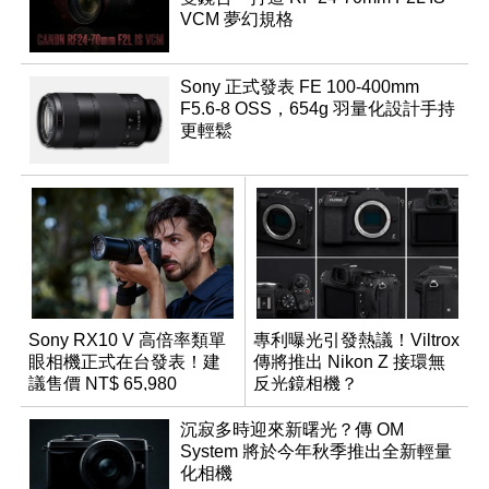
VCM 夢幻規格
Sony 正式發表 FE 100-400mm
F5.6-8 OSS，654g 羽量化設計手持
更輕鬆
Sony RX10 V 高倍率類單
專利曝光引發熱議！Viltrox
眼相機正式在台發表！建
傳將推出 Nikon Z 接環無
議售價 NT$ 65,980
反光鏡相機？
沉寂多時迎來新曙光？傳 OM
System 將於今年秋季推出全新輕量
化相機