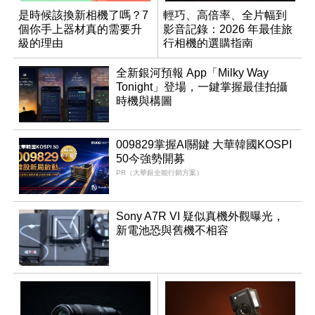
是時候該換新相機了嗎？7
輕巧、高倍率、全片幅到
個你手上器材真的需要升
影音記錄：2026 年最佳旅
級的理由
行相機的選購指南
全新銀河預報 App「Milky Way
Tonight」登場，一鍵掌握最佳拍攝
時機與構圖
009829掌握AI關鍵 大華韓國KOSPI
50今強勢開募
PR（大華銀全能行銷方案）
Sony A7R VI 疑似真機外觀曝光，
新電池恐與舊機不相容