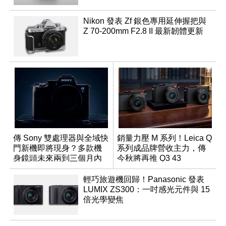
Nikon 發表 Zf 銀色專用延伸握把與
Z 70-200mm F2.8 II 最新韌體更新
傳 Sony 雙處理器與全域快
銷量力壓 M 系列！Leica Q
門新機即將現身？多款機
系列成品牌營收主力，傳
身鏡頭未來兩到三個月內
今秋將再推 Q3 43
有望登場
Monochrom
輕巧旅遊機回歸！Panasonic 發表
LUMIX ZS300：一吋感光元件與 15
倍光學變焦