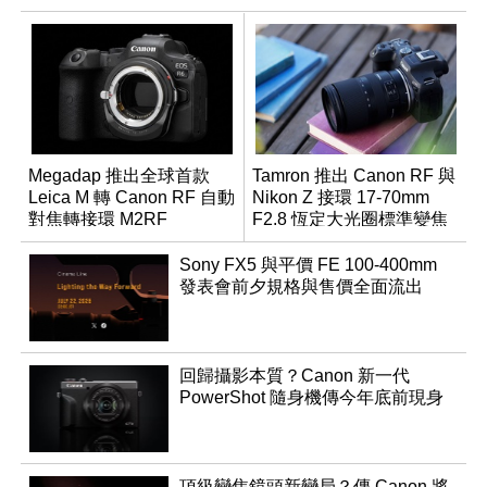
Megadap 推出全球首款
Tamron 推出 Canon RF 與
Leica M 轉 Canon RF 自動
Nikon Z 接環 17-70mm
對焦轉接環 M2RF
F2.8 恆定大光圈標準變焦
鏡
Sony FX5 與平價 FE 100-400mm
發表會前夕規格與售價全面流出
回歸攝影本質？Canon 新一代
PowerShot 隨身機傳今年底前現身
頂級變焦鏡頭新變局？傳 Canon 將