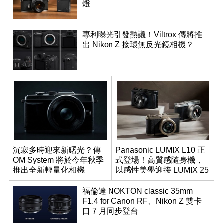
燈
專利曝光引發熱議！Viltrox 傳將推
出 Nikon Z 接環無反光鏡相機？
沉寂多時迎來新曙光？傳
Panasonic LUMIX L10 正
OM System 將於今年秋季
式登場！高質感隨身機，
推出全新輕量化相機
以感性美學迎接 LUMIX 25
週年
福倫達 NOKTON classic 35mm
F1.4 for Canon RF、Nikon Z 雙卡
口 7 月同步登台