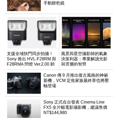
手動餅乾鏡
支援全域快門同步拍攝！
風景與星空攝影師的氣象
Sony 推出 HVL-F28RM 與
決策利器：專業解讀光影
F28RMA 閃燈 Ver.2.00 韌
與雲層的智慧
體
App「Atmos」登場
Canon 傳 9 月推出復古風格的神祕
新機，VCM 定焦家族最終章也將壓
軸登場
Sony 正式在台發表 Cinema Line
FX5 全片幅電影攝影機，建議售價
NT$144,980