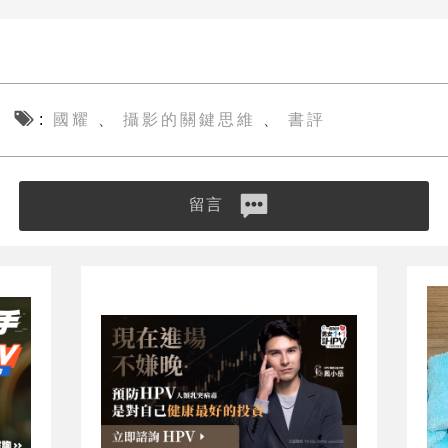
國耀
攝影的關鍵思維
書評
、
、
留言