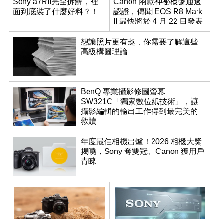
Sony a7RII完全拆解，裡
Canon 兩款神祕機號通過
面到底裝了什麼好料？！
認證，傳聞 EOS R8 Mark
II 最快將於 4 月 22 日發表
想讓照片更有趣，你需要了解這些
高級構圖理論
BenQ 專業攝影修圖螢幕
SW321C「獨家數位紙技術」，讓
攝影編輯的輸出工作得到最完美的
救贖
年度最佳相機出爐！2026 相機大獎
揭曉，Sony 奪雙冠、Canon 獲用戶
青睞