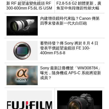
新 RF 超望遠變焦鏡頭 RF
F2.8-5.6 G2 韌體更新，廣
300-600mm F5.6L IS USM
角至中焦段微距性能大幅
升級
內建增倍鏡時代來臨？Canon 傳第
四季末發表新一代大白巨砲
蓄勢待發？傳 Sony 將於 8 月 4 日
發表平價超望遠鏡頭 FE 100-
400mm F5.6-8
Sony 最新註冊機號「WW308784」
曝光，隨身機或 APS-C 系統將迎新
成員？