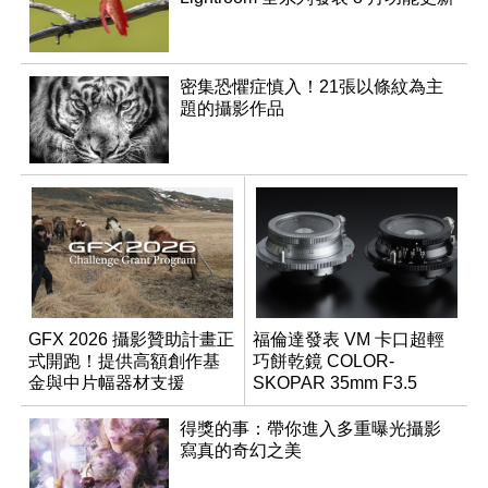
密集恐懼症慎入！21張以條紋為主
題的攝影作品
GFX 2026 攝影贊助計畫正
福倫達發表 VM 卡口超輕
式開跑！提供高額創作基
巧餅乾鏡 COLOR-
金與中片幅器材支援
SKOPAR 35mm F3.5
Aspherical
得獎的事：帶你進入多重曝光攝影
寫真的奇幻之美