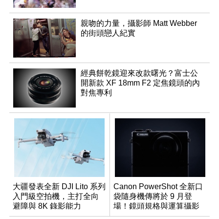
親吻的力量，攝影師 Matt Webber
的街頭戀人紀實
經典餅乾鏡迎來改款曙光？富士公
開新款 XF 18mm F2 定焦鏡頭的內
對焦專利
大疆發表全新 DJI Lito 系列
Canon PowerShot 全新口
入門級空拍機，主打全向
袋隨身機傳將於 9 月登
避障與 8K 錄影能力
場！鏡頭規格與運算攝影
升級成為焦點