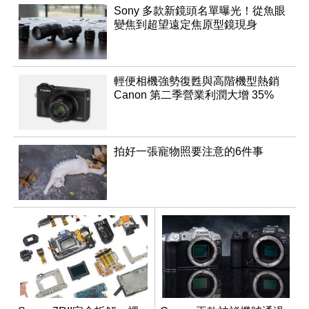
Sony 多款新鏡頭名單曝光！從魚眼
變焦到超望遠定焦原型鏡現身
輕便相機強勢復甦與高階機型熱銷
Canon 第二季營業利潤大增 35%
拍好一張寵物照要注意的6件事