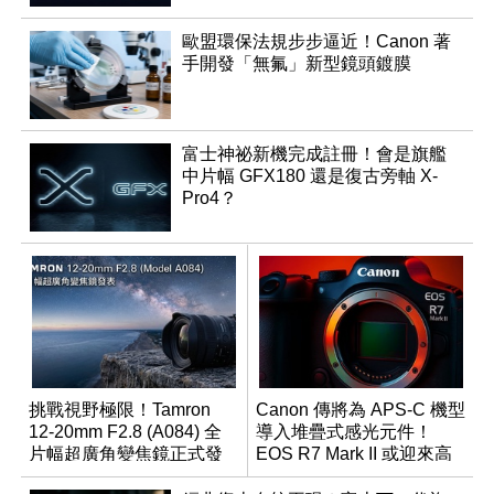
歐盟環保法規步步逼近！Canon 著
手開發「無氟」新型鏡頭鍍膜
富士神祕新機完成註冊！會是旗艦
中片幅 GFX180 還是復古旁軸 X-
Pro4？
挑戰視野極限！Tamron
Canon 傳將為 APS-C 機型
12-20mm F2.8 (A084) 全
導入堆疊式感光元件！
片幅超廣角變焦鏡正式發
EOS R7 Mark II 或迎來高
表
速讀出升級