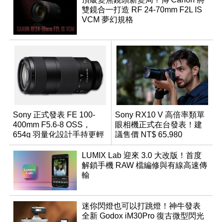
雙鏡合一打造 RF 24-70mm F2L IS
VCM 夢幻規格
Sony 正式發表 FE 100-
Sony RX10 V 高倍率類單
400mm F5.6-8 OSS，
眼相機正式在台發表！建
654g 羽量化設計手持更輕
議售價 NT$ 65,980
鬆
LUMIX Lab 迎來 3.0 大改版！首度
解鎖手機 RAW 檔編修與有線高速傳
輸
迷你閃燈也可以打跳燈！神牛發表
全新 Godox iM30Pro 復古微型閃光