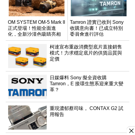
OM SYSTEM OM-5 Mark II
Tamron 證實已收到 Sony
正式登場！性能全面進
收購意向書！已成立特別
化，全新沙漠色吸睛亮相
委員會進行評估
柯達宣布重啟消費型底片直接銷售
模式！力求穩定底片的供貨品質與
定價
日媒爆料 Sony 擬全資收購
Tamron，E 接環生態系迎來重大變
革？
重現濃郁蔡司味， CONTAX G2 試
用報告