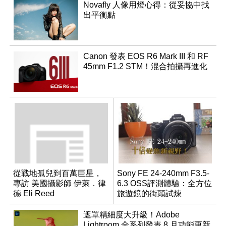
Novafly 人像用燈心得：從妥協中找
出平衡點
Canon 發表 EOS R6 Mark III 和 RF
45mm F1.2 STM！混合拍攝再進化
從戰地孤兒到百萬巨星，
Sony FE 24-240mm F3.5-
專訪 美國攝影師 伊萊．律
6.3 OSS評測體驗：全方位
德 Eli Reed
旅遊鏡的街頭試煉
遮罩精細度大升級！Adobe
Lightroom 全系列發表 8 月功能更新