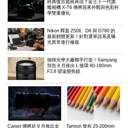
經典復古血統再現？富士下一代旗
艦相機 X-T6 傳將迎來外觀與色彩科
學雙重優化
Nikon 釋蓋 Z50II、D6 與 D780 的
最新韌體更新！針對選單語系及曝
光異常進行修復
德韓光學大廠聯手打造！Samyang
預告 8 月推出 L 接環 60-180mm
F2.8 望遠變焦鏡
Canon 傳將於 9 月推出全
Tamron 發布 25-200mm