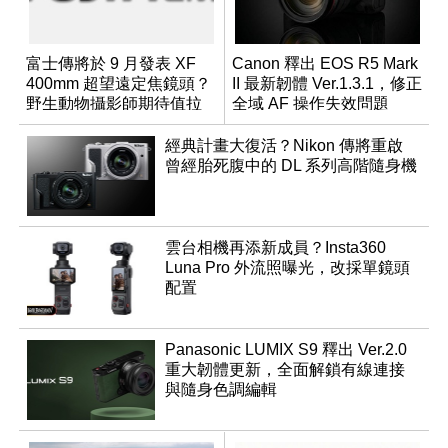
富士傳將於 9 月發表 XF
Canon 釋出 EOS R5 Mark
400mm 超望遠定焦鏡頭？
II 最新韌體 Ver.1.3.1，修正
野生動物攝影師期待值拉
全域 AF 操作失效問題
滿
經典計畫大復活？Nikon 傳將重啟
曾經胎死腹中的 DL 系列高階隨身機
雲台相機再添新成員？Insta360
Luna Pro 外流照曝光，改採單鏡頭
配置
Panasonic LUMIX S9 釋出 Ver.2.0
重大韌體更新，全面解鎖有線連接
與隨身色調編輯