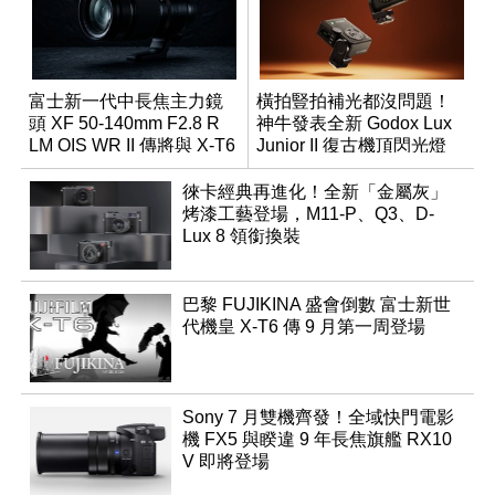
富士新一代中長焦主力鏡
橫拍豎拍補光都沒問題！
頭 XF 50-140mm F2.8 R
神牛發表全新 Godox Lux
LM OIS WR II 傳將與 X-T6
Junior II 復古機頂閃光燈
同步亮相
徠卡經典再進化！全新「金屬灰」
烤漆工藝登場，M11-P、Q3、D-
Lux 8 領銜換裝
巴黎 FUJIKINA 盛會倒數 富士新世
代機皇 X-T6 傳 9 月第一周登場
Sony 7 月雙機齊發！全域快門電影
機 FX5 與睽違 9 年長焦旗艦 RX10
V 即將登場