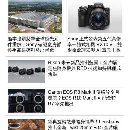
熊本強震襲擊全球感光元
Sony 正式發表第五代高倍
件重鎮，Sony 確認廠房暫
率一體式相機 RX10 V，雙
停生產是否引發出貨危
影像處理器與 AI 單元上身
機？
Nikon 未來新品推測藍圖：全片幅
定焦隨身機與 RED 技術加持機種成
焦點
Canon EOS R8 Mark II 傳將於 9 月
發表？EOS R10 Mark II 可能會較
R7 率先推出
經典旋轉散景隨身攜帶！Lensbaby
推出全新 Twist 28mm F3.5 全片幅