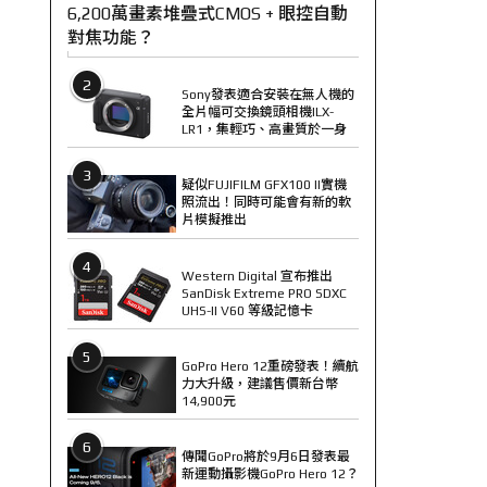
6,200萬畫素堆疊式CMOS + 眼控自動
對焦功能？
2
Sony發表適合安裝在無人機的
全片幅可交換鏡頭相機ILX-
LR1，集輕巧、高畫質於一身
3
疑似FUJIFILM GFX100 II實機
照流出！同時可能會有新的軟
片模擬推出
4
Western Digital 宣布推出
SanDisk Extreme PRO SDXC
UHS-II V60 等級記憶卡
5
GoPro Hero 12重磅發表！續航
力大升級，建議售價新台幣
14,900元
6
傳聞GoPro將於9月6日發表最
新運動攝影機GoPro Hero 12？