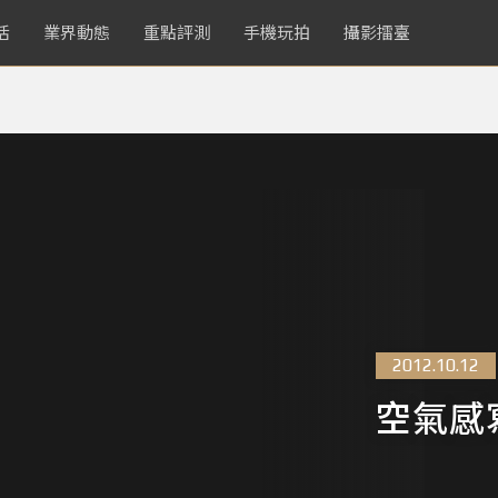
活
業界動態
重點評測
手機玩拍
攝影擂臺
2012.10.12
空氣感