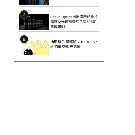
7
Cooke Optics推出適用於全片
幅無反光鏡相機的全新SP3定
焦鏡頭組
8
攝影新手 基礎班： P、A、S、
M 拍攝模式 先搞懂