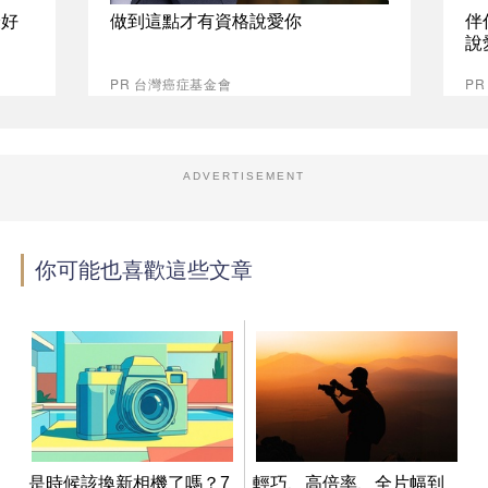
最好
做到這點才有資格說愛你
伴
說
PR 台灣癌症基金會
P
ADVERTISEMENT
你可能也喜歡這些文章
是時候該換新相機了嗎？7
輕巧、高倍率、全片幅到