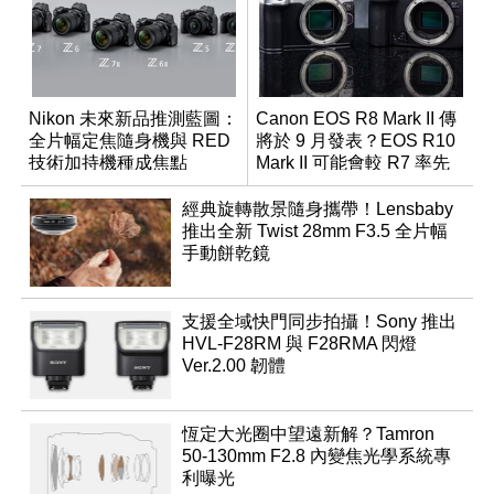
Nikon 未來新品推測藍圖：
Canon EOS R8 Mark II 傳
全片幅定焦隨身機與 RED
將於 9 月發表？EOS R10
技術加持機種成焦點
Mark II 可能會較 R7 率先
推出
經典旋轉散景隨身攜帶！Lensbaby
推出全新 Twist 28mm F3.5 全片幅
手動餅乾鏡
支援全域快門同步拍攝！Sony 推出
HVL-F28RM 與 F28RMA 閃燈
Ver.2.00 韌體
恆定大光圈中望遠新解？Tamron
50-130mm F2.8 內變焦光學系統專
利曝光