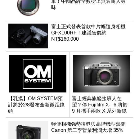
單！中國品牌全數榜上無名耐人尋
味
富士正式發表首款中片幅隨身相機
GFX100RF！建議售價約
NT$160,000
【乳摸】OM SYSTEM預
富士經典旗艦接班人在
計將於2/8發布全新微距鏡
望？傳 Fujifilm X-T6 將於
頭
9 月攜手兩款 X 系列新鏡
頭登場
輕便相機強勢復甦與高階機型熱銷
Canon 第二季營業利潤大增 35%