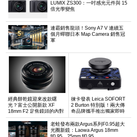
LUMIX ZS300：一吋感光元件與 15
倍光學變焦
連霸銷售龍頭！Sony A7 V 連續五
個月蟬聯日本 Map Camera 銷售冠
軍
經典餅乾鏡迎來改款曙
徠卡發表 Leica SOFORT
光？富士公開新款 XF
2 Burton 特別版！兩大傳
18mm F2 定焦鏡頭的內對
奇品牌攜手推出獨家即時
焦專利
成像相機
老蛙發布兩款Argus系列F0.95超大
光圈新鏡：Laowa Argus 18mm
f/0.95、25mm f/0.95