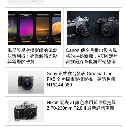
風景與星空攝影師的氣象
Canon 傳 9 月推出復古風
決策利器：專業解讀光影
格的神祕新機，VCM 定焦
與雲層的智慧
家族最終章也將壓軸登場
App「Atmos」登場
Sony 正式在台發表 Cinema Line
FX5 全片幅電影攝影機，建議售價
NT$144,980
Nikon 發表 Zf 銀色專用延伸握把與
Z 70-200mm F2.8 II 最新韌體更新