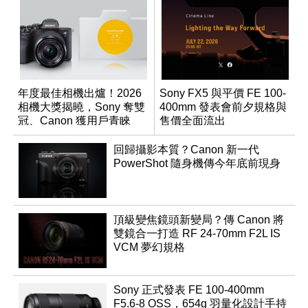
年度最佳相機出爐！2026
Sony FX5 與平價 FE 100-
相機大獎揭曉，Sony 奪雙
400mm 發表會前夕規格與
冠、Canon 獲用戶青睞
售價全面流出
回歸攝影本質？Canon 新一代
PowerShot 隨身機傳今年底前現身
頂級變焦鏡頭新變局？傳 Canon 將
雙鏡合一打造 RF 24-70mm F2L IS
VCM 夢幻規格
Sony 正式發表 FE 100-400mm
F5.6-8 OSS，654g 羽量化設計手持