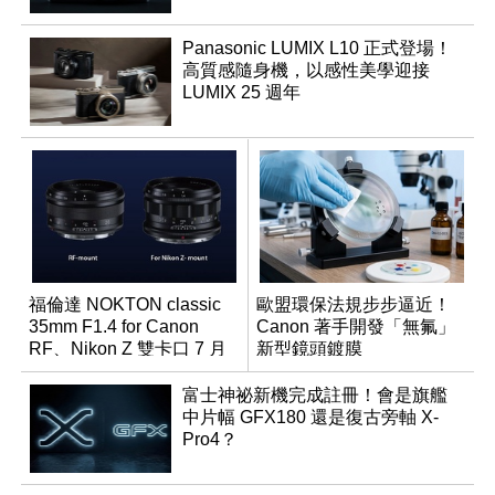
Panasonic LUMIX L10 正式登場！
高質感隨身機，以感性美學迎接
LUMIX 25 週年
福倫達 NOKTON classic
歐盟環保法規步步逼近！
35mm F1.4 for Canon
Canon 著手開發「無氟」
RF、Nikon Z 雙卡口 7 月
新型鏡頭鍍膜
同步登台
富士神祕新機完成註冊！會是旗艦
中片幅 GFX180 還是復古旁軸 X-
Pro4？