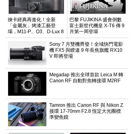
徠卡經典再進化！全新
巴黎 FUJIKINA 盛會倒數
「金屬灰」烤漆工藝登
富士新世代機皇 X-T6 傳 9
場，M11-P、Q3、D-Lux 8
月第一周登場
領銜換裝
Sony 7 月雙機齊發！全域快門電影
機 FX5 與睽違 9 年長焦旗艦 RX10
V 即將登場
Megadap 推出全球首款 Leica M 轉
Canon RF 自動對焦轉接環 M2RF
Tamron 推出 Canon RF 與 Nikon Z
接環 17-70mm F2.8 恆定大光圈標
準變焦鏡