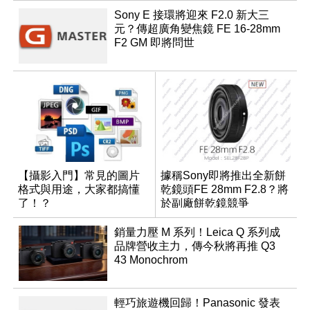
Sony E 接環將迎來 F2.0 新大三
元？傳超廣角變焦鏡 FE 16-28mm
F2 GM 即將問世
【攝影入門】常見的圖片
據稱Sony即將推出全新餅
格式與用途，大家都搞懂
乾鏡頭FE 28mm F2.8？將
了！？
於副廠餅乾鏡競爭
銷量力壓 M 系列！Leica Q 系列成
品牌營收主力，傳今秋將再推 Q3
43 Monochrom
輕巧旅遊機回歸！Panasonic 發表