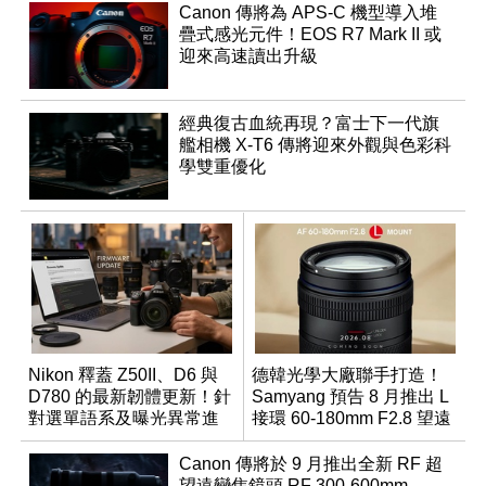
Canon 傳將為 APS-C 機型導入堆
疊式感光元件！EOS R7 Mark II 或
迎來高速讀出升級
經典復古血統再現？富士下一代旗
艦相機 X-T6 傳將迎來外觀與色彩科
學雙重優化
Nikon 釋蓋 Z50II、D6 與
德韓光學大廠聯手打造！
D780 的最新韌體更新！針
Samyang 預告 8 月推出 L
對選單語系及曝光異常進
接環 60-180mm F2.8 望遠
行修復
變焦鏡
Canon 傳將於 9 月推出全新 RF 超
望遠變焦鏡頭 RF 300-600mm