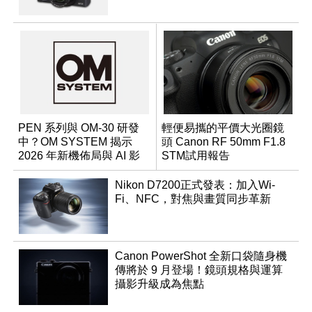
PEN 系列與 OM-30 研發
輕便易攜的平價大光圈鏡
中？OM SYSTEM 揭示
頭 Canon RF 50mm F1.8
2026 年新機佈局與 AI 影
STM試用報告
像藍圖
Nikon D7200正式發表：加入Wi-
Fi、NFC，對焦與畫質同步革新
Canon PowerShot 全新口袋隨身機
傳將於 9 月登場！鏡頭規格與運算
攝影升級成為焦點