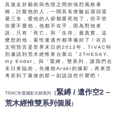
其遊走於藝術與色情之間的強烈風格著
稱，討厭他的人，一聞其名便皺起眉頭退
避三舍，愛他的人卻都愛死他了，但不管
你愛不愛他，他都不在乎，因為對他來
說，只有「死亡」與「生存」最真實。這
麼想的他，索性連遺作都準備好了！在古
文明預言是世界末日的2012年，TIVAC特
別邀請到荒木經惟來台展出「2THESKY,
my Ender」與「緊縛」雙系列，讓我們在
末日來臨前，先擁抱Araki的攝影，再來思
考若到了最後的那一刻該說些什麼吧！
緊縛 / 遺作空2 –
TIVAC年度攝影大師系列
【
荒木經惟雙系列個展
】