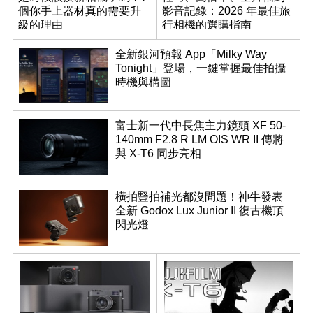
個你手上器材真的需要升
影音記錄：2026 年最佳旅
級的理由
行相機的選購指南
全新銀河預報 App「Milky Way
Tonight」登場，一鍵掌握最佳拍攝
時機與構圖
富士新一代中長焦主力鏡頭 XF 50-
140mm F2.8 R LM OIS WR II 傳將
與 X-T6 同步亮相
橫拍豎拍補光都沒問題！神牛發表
全新 Godox Lux Junior II 復古機頂
閃光燈