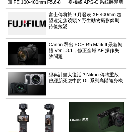
頭 FE 100-400mm F5.6-8
身機或 APS-C 系統將迎新
成員？
富士傳將於 9 月發表 XF 400mm 超
望遠定焦鏡頭？野生動物攝影師期
待值拉滿
Canon 釋出 EOS R5 Mark II 最新韌
體 Ver.1.3.1，修正全域 AF 操作失
效問題
經典計畫大復活？Nikon 傳將重啟
曾經胎死腹中的 DL 系列高階隨身機