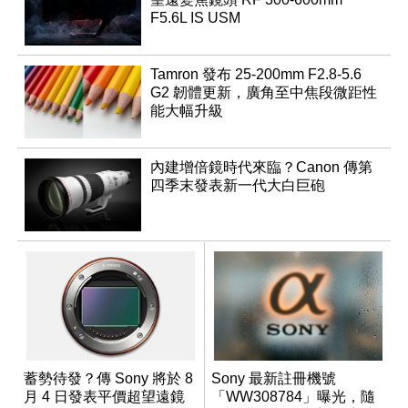
F5.6L IS USM
Tamron 發布 25-200mm F2.8-5.6
G2 韌體更新，廣角至中焦段微距性
能大幅升級
內建增倍鏡時代來臨？Canon 傳第
四季末發表新一代大白巨砲
蓄勢待發？傳 Sony 將於 8
Sony 最新註冊機號
月 4 日發表平價超望遠鏡
「WW308784」曝光，隨