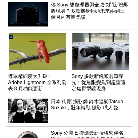
傳 Sony 雙處理器與全域快門新機即
將現身？多款機身鏡頭未來兩到三
個月內有望登場
遮罩精細度大升級！
Sony 多款新鏡頭名單曝
Adobe Lightroom 全系列發
光！從魚眼變焦到超望遠
表 8 月功能更新
定焦原型鏡現身
日本 街頭 攝影師 鈴木達朗Tatsuo
Suzuki，壯年轉戰 攝影 職人 路
Sony 公開 E 接環最新授權夥伴名