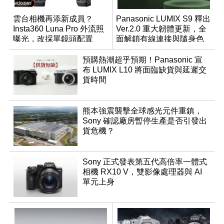
雲台相機再添新成員？
Panasonic LUMIX S9 釋出
Insta360 Luna Pro 外流照
Ver.2.0 重大韌體更新，全
曝光，改採單鏡頭配置
面解鎖有線連接與隨身色
調編輯
預購熱潮超乎預期！Panasonic 宣
布 LUMIX L10 將面臨缺貨與延遲交
貨時間
熊本強震襲擊全球感光元件重鎮，
Sony 確認廠房暫停生產是否引發出
貨危機？
Sony 正式發表第五代高倍率一體式
相機 RX10 V，雙影像處理器與 AI
單元上身