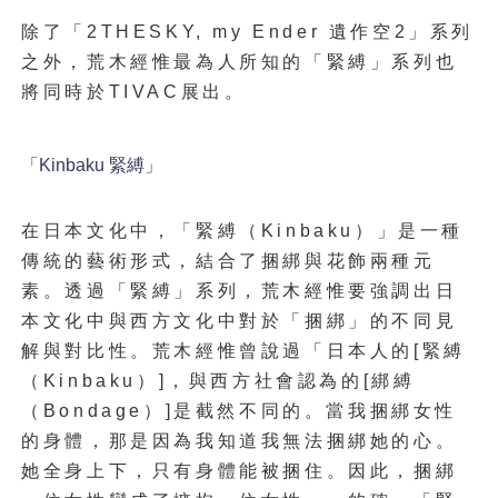
除了
「2THESKY, my Ender 遺作空2」系列
之外，荒木經惟最為人所知的「緊縛」系列也
將同時於TIVAC展出。
「Kinbaku 緊縛」
在日本文化中，「緊縛（Kinbaku）」是一種
傳統的藝術形式，結合了捆綁與花飾兩種元
素。透過「緊縛」系列，荒木經惟要強調出日
本文化中與西方文化中對於「捆綁」的不同見
解與對比性。荒木經惟曾說過「日本人的[緊縛
（Kinbaku）]，與西方社會認為的[綁縛
（Bondage）]是截然不同的。當我捆綁女性
的身體，那是因為我知道我無法捆綁她的心。
她全身上下，只有身體能被捆住。因此，捆綁