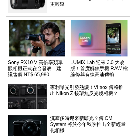
更輕鬆
Sony RX10 V 高倍率類單
LUMIX Lab 迎來 3.0 大改
眼相機正式在台發表！建
版！首度解鎖手機 RAW 檔
議售價 NT$ 65,980
編修與有線高速傳輸
專利曝光引發熱議！Viltrox 傳將推
出 Nikon Z 接環無反光鏡相機？
沉寂多時迎來新曙光？傳 OM
System 將於今年秋季推出全新輕量
化相機