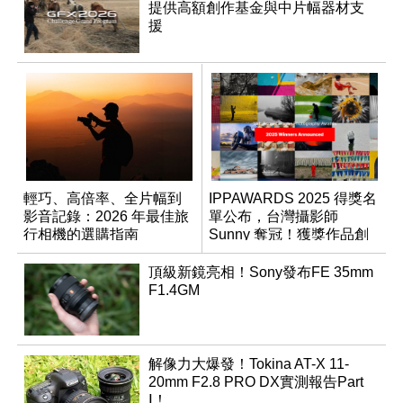
提供高額創作基金與中片幅器材支
援
輕巧、高倍率、全片幅到
IPPAWARDS 2025 得獎名
影音記錄：2026 年最佳旅
單公布，台灣攝影師
行相機的選購指南
Sunny 奪冠！獲獎作品創
作心法大公開
頂級新鏡亮相！Sony發布FE 35mm
F1.4GM
解像力大爆發！Tokina AT-X 11-
20mm F2.8 PRO DX實測報告Part
Ⅰ！