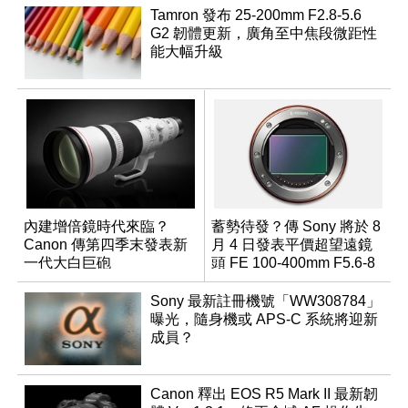
Tamron 發布 25-200mm F2.8-5.6
G2 韌體更新，廣角至中焦段微距性
能大幅升級
內建增倍鏡時代來臨？
蓄勢待發？傳 Sony 將於 8
Canon 傳第四季末發表新
月 4 日發表平價超望遠鏡
一代大白巨砲
頭 FE 100-400mm F5.6-8
Sony 最新註冊機號「WW308784」
曝光，隨身機或 APS-C 系統將迎新
成員？
Canon 釋出 EOS R5 Mark II 最新韌