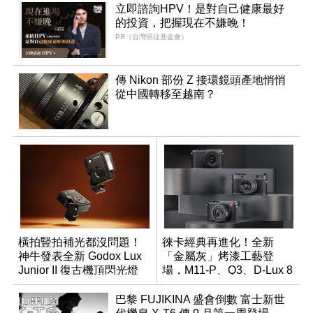
立即諮詢HPV！是對自己健康最好
的投資，把握現在不嫌晚！
PR（台灣癌症基金會）
傳 Nikon 部份 Z 接環鏡頭產地悄悄
從中國轉移至越南？
橫拍豎拍補光都沒問題！
徠卡經典再進化！全新
神牛發表全新 Godox Lux
「金屬灰」烤漆工藝登
Junior II 復古機頂閃光燈
場，M11-P、Q3、D-Lux 8
領銜換裝
巴黎 FUJIKINA 盛會倒數 富士新世