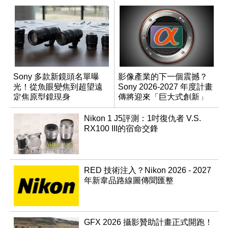
Sony 多款新鏡頭名單曝
影像產業的下一個震撼？
光！從魚眼變焦到超望遠
Sony 2026-2027 年度計畫
定焦原型鏡現身
傳將迎來「巨大式創新」
Nikon 1 J5評測：1吋復仇者 V.S.
RX100 III的宿命交鋒
RED 技術注入？Nikon 2026 - 2027
年新韋品路線圖傳聞匯整
GFX 2026 攝影贊助計畫正式開跑！