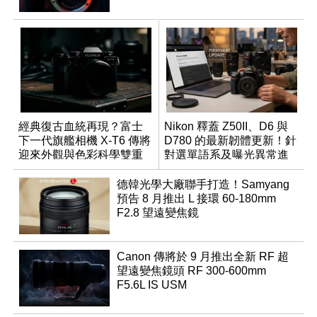
經典復古血統再現？富士
Nikon 釋蓋 Z50II、D6 與
下一代旗艦相機 X-T6 傳將
D780 的最新韌體更新！針
迎來外觀與色彩科學雙重
對選單語系及曝光異常進
優化
行修復
德韓光學大廠聯手打造！Samyang
預告 8 月推出 L 接環 60-180mm
F2.8 望遠變焦鏡
Canon 傳將於 9 月推出全新 RF 超
望遠變焦鏡頭 RF 300-600mm
F5.6L IS USM