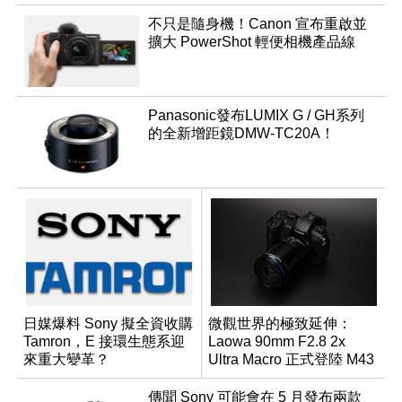
不只是隨身機！Canon 宣布重啟並
擴大 PowerShot 輕便相機產品線
Panasonic發布LUMIX G / GH系列
的全新增距鏡DMW-TC20A！
日媒爆料 Sony 擬全資收購
微觀世界的極致延伸：
Tamron，E 接環生態系迎
Laowa 90mm F2.8 2x
來重大變革？
Ultra Macro 正式登陸 M43
系統
傳聞 Sony 可能會在 5 月發布兩款