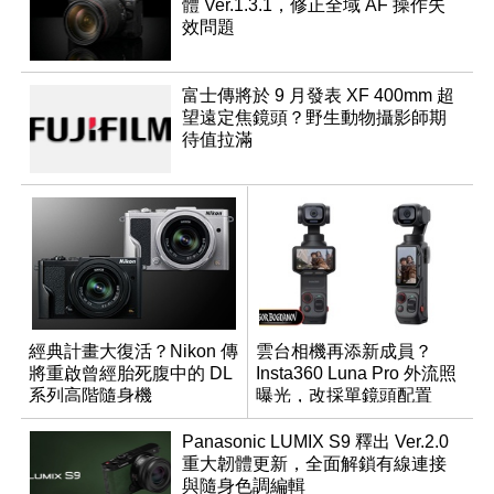
體 Ver.1.3.1，修正全域 AF 操作失
效問題
富士傳將於 9 月發表 XF 400mm 超
望遠定焦鏡頭？野生動物攝影師期
待值拉滿
經典計畫大復活？Nikon 傳
雲台相機再添新成員？
將重啟曾經胎死腹中的 DL
Insta360 Luna Pro 外流照
系列高階隨身機
曝光，改採單鏡頭配置
Panasonic LUMIX S9 釋出 Ver.2.0
重大韌體更新，全面解鎖有線連接
與隨身色調編輯