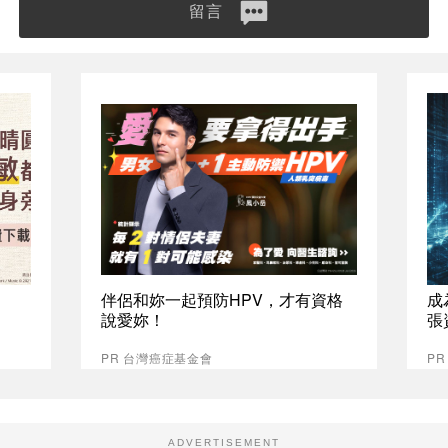
留言
伴侶和妳一起預防HPV，才有資格
成
說愛妳！
張
PR 台灣癌症基金會
P
ADVERTISEMENT