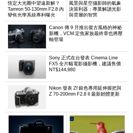
恆定大光圈中望遠新解？
風景與星空攝影師的氣象
Tamron 50-130mm F2.8 內
決策利器：專業解讀光影
變焦光學系統專利曝光
與雲層的智慧
App「Atmos」登場
Canon 傳 9 月推出復古風格的神祕
新機，VCM 定焦家族最終章也將壓
軸登場
Sony 正式在台發表 Cinema Line
FX5 全片幅電影攝影機，建議售價
NT$144,980
Nikon 發表 Zf 銀色專用延伸握把與
Z 70-200mm F2.8 II 最新韌體更新