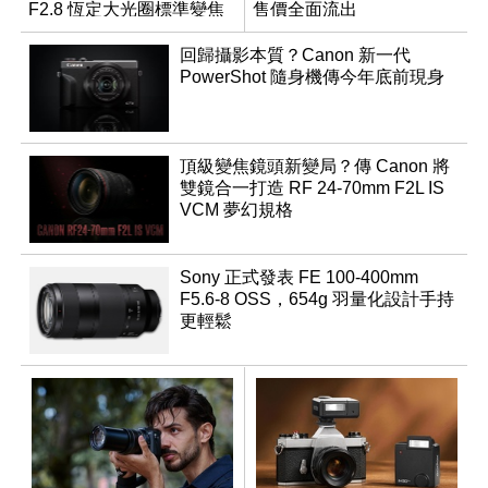
F2.8 恆定大光圈標準變焦
售價全面流出
鏡
回歸攝影本質？Canon 新一代
PowerShot 隨身機傳今年底前現身
頂級變焦鏡頭新變局？傳 Canon 將
雙鏡合一打造 RF 24-70mm F2L IS
VCM 夢幻規格
Sony 正式發表 FE 100-400mm
F5.6-8 OSS，654g 羽量化設計手持
更輕鬆