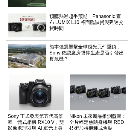
預購熱潮超乎預期！Panasonic 宣
布 LUMIX L10 將面臨缺貨與延遲交
貨時間
熊本強震襲擊全球感光元件重鎮，
Sony 確認廠房暫停生產是否引發出
貨危機？
Sony 正式發表第五代高倍
Nikon 未來新品推測藍圖：
率一體式相機 RX10 V，雙
全片幅定焦隨身機與 RED
影像處理器與 AI 單元上身
技術加持機種成焦點