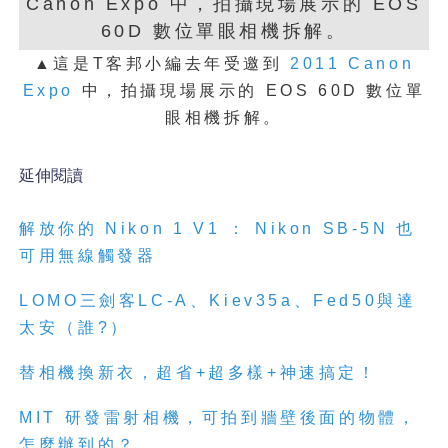
▲這是T客邦小編去年受邀到
2011 Canon
Expo
中，拍攝
現場展示的 EOS 60D 數位單
眼相機拆解。
延伸閱讀
解
放你的 Nikon 1 V1 ： Nikon SB-5N 也
可用無線觸發器
LOMO三劍客LC-A、Kiev35a、Fed50與達
太安（誰?）
替相機換新衣，超省+超多樣+神速搞定！
MIT 研發雷射相機，可拍到牆壁後面的物體，
怎麼辦到的？