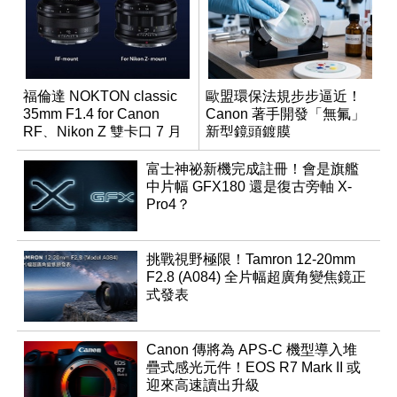
福倫達 NOKTON classic
歐盟環保法規步步逼近！
35mm F1.4 for Canon
Canon 著手開發「無氟」
RF、Nikon Z 雙卡口 7 月
新型鏡頭鍍膜
同步登台
富士神祕新機完成註冊！會是旗艦
中片幅 GFX180 還是復古旁軸 X-
Pro4？
挑戰視野極限！Tamron 12-20mm
F2.8 (A084) 全片幅超廣角變焦鏡正
式發表
Canon 傳將為 APS-C 機型導入堆
疊式感光元件！EOS R7 Mark II 或
迎來高速讀出升級