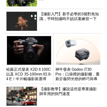
【攝影入門】新手必學的3個對焦知
識，平時拍攝時不妨試著練習一下
哈蘇正式發表 X2D II 100C
神牛發表 Godox iT30
以及 XCD 35-100mm f/2.8-
Pro：口袋裡的攝影棚，重
4 E！中片幅攝影新選擇
新定義閃光燈的輕巧與專
業
【攝影教學】據說這些是專業攝影
師常用的快門速度