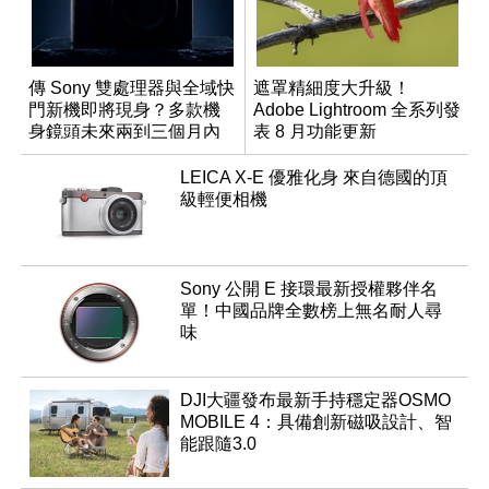
傳 Sony 雙處理器與全域快
遮罩精細度大升級！
門新機即將現身？多款機
Adobe Lightroom 全系列發
身鏡頭未來兩到三個月內
表 8 月功能更新
有望登場
LEICA X-E 優雅化身 來自德國的頂
級輕便相機
Sony 公開 E 接環最新授權夥伴名
單！中國品牌全數榜上無名耐人尋
味
DJI大疆發布最新手持穩定器OSMO
MOBILE 4：具備創新磁吸設計、智
能跟隨3.0