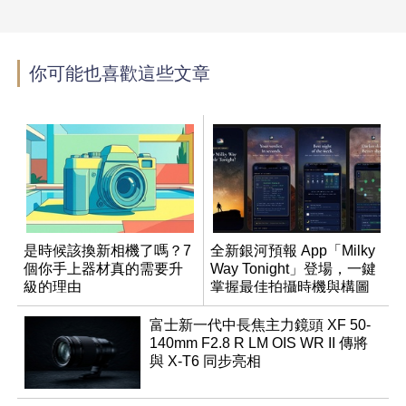
你可能也喜歡這些文章
是時候該換新相機了嗎？7
全新銀河預報 App「Milky
個你手上器材真的需要升
Way Tonight」登場，一鍵
級的理由
掌握最佳拍攝時機與構圖
富士新一代中長焦主力鏡頭 XF 50-
140mm F2.8 R LM OIS WR II 傳將
與 X-T6 同步亮相