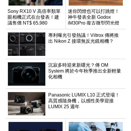
Sony RX10 V 高倍率類單
迷你閃燈也可以打跳燈！
眼相機正式在台發表！建
神牛發表全新 Godox
議售價 NT$ 65,980
iM30Pro 復古微型閃光燈
專利曝光引發熱議！Viltrox 傳將推
出 Nikon Z 接環無反光鏡相機？
沉寂多時迎來新曙光？傳 OM
System 將於今年秋季推出全新輕量
化相機
Panasonic LUMIX L10 正式登場！
高質感隨身機，以感性美學迎接
LUMIX 25 週年