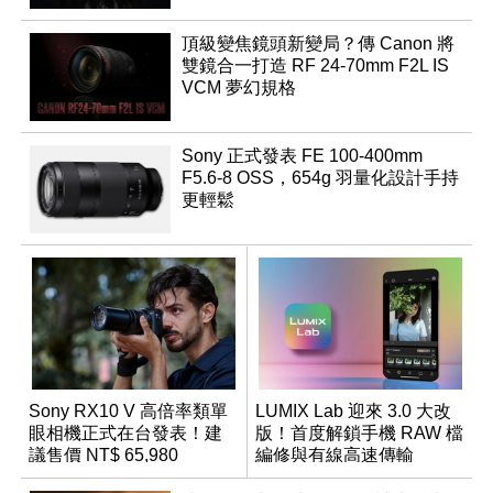
頂級變焦鏡頭新變局？傳 Canon 將
雙鏡合一打造 RF 24-70mm F2L IS
VCM 夢幻規格
Sony 正式發表 FE 100-400mm
F5.6-8 OSS，654g 羽量化設計手持
更輕鬆
Sony RX10 V 高倍率類單
LUMIX Lab 迎來 3.0 大改
眼相機正式在台發表！建
版！首度解鎖手機 RAW 檔
議售價 NT$ 65,980
編修與有線高速傳輸