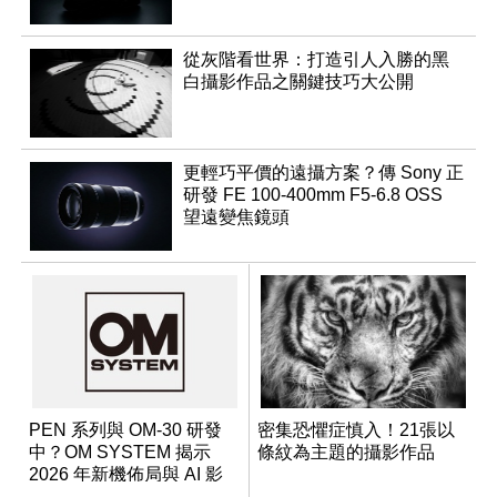
從灰階看世界：打造引人入勝的黑
白攝影作品之關鍵技巧大公開
更輕巧平價的遠攝方案？傳 Sony 正
研發 FE 100-400mm F5-6.8 OSS
望遠變焦鏡頭
PEN 系列與 OM-30 研發
密集恐懼症慎入！21張以
中？OM SYSTEM 揭示
條紋為主題的攝影作品
2026 年新機佈局與 AI 影
像藍圖