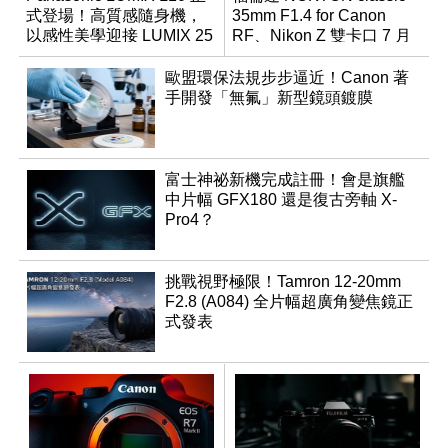
式登場！高質感隨身機，
35mm F1.4 for Canon
以感性美學迎接 LUMIX 25
RF、Nikon Z 雙卡口 7 月
週年
同步登台
歐盟環保法規步步逼近！Canon 著
手開發「無氟」新型鏡頭鍍膜
富士神祕新機完成註冊！會是旗艦
中片幅 GFX180 還是復古旁軸 X-
Pro4？
挑戰視野極限！Tamron 12-20mm
F2.8 (A084) 全片幅超廣角變焦鏡正
式發表