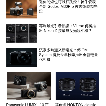
迷你閃燈也可以打跳燈！神牛發表
全新 Godox iM30Pro 復古微型閃光
燈
專利曝光引發熱議！Viltrox 傳將推
出 Nikon Z 接環無反光鏡相機？
沉寂多時迎來新曙光？傳 OM
System 將於今年秋季推出全新輕量
化相機
Panasonic LUMIX L10 正
福倫達 NOKTON classic