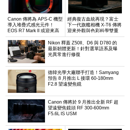
Canon 傳將為 APS-C 機型
經典復古血統再現？富士
導入堆疊式感光元件！
下一代旗艦相機 X-T6 傳將
EOS R7 Mark II 或迎來高
迎來外觀與色彩科學雙重
速讀出升級
優化
Nikon 釋蓋 Z50II、D6 與 D780 的
最新韌體更新！針對選單語系及曝
光異常進行修復
德韓光學大廠聯手打造！Samyang
預告 8 月推出 L 接環 60-180mm
F2.8 望遠變焦鏡
Canon 傳將於 9 月推出全新 RF 超
望遠變焦鏡頭 RF 300-600mm
F5.6L IS USM