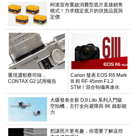
柯達宣布重啟消費型底片直接銷售
模式！力求穩定底片的供貨品質與
定價
重現濃郁蔡司味，
Canon 發表 EOS R6 Mark
CONTAX G2 試用報告
III 和 RF 45mm F1.2
STM！混合拍攝再進化
大疆發表全新 DJI Lito 系列入門級
空拍機，主打全向避障與 8K 錄影能
力
想讓照片更有趣，你需要了解這些