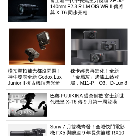
富士新一代中長焦主力鏡頭 XF 50-
140mm F2.8 R LM OIS WR II 傳將
與 X-T6 同步亮相
橫拍豎拍補光都沒問題！
徠卡經典再進化！全新
神牛發表全新 Godox Lux
「金屬灰」烤漆工藝登
Junior II 復古機頂閃光燈
場，M11-P、Q3、D-Lux 8
領銜換裝
巴黎 FUJIKINA 盛會倒數 富士新世
代機皇 X-T6 傳 9 月第一周登場
Sony 7 月雙機齊發！全域快門電影
機 FX5 與睽違 9 年長焦旗艦 RX10