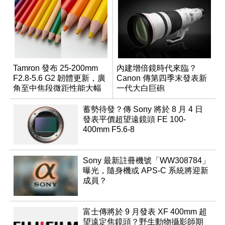
Tamron 發布 25-200mm
內建增倍鏡時代來臨？
F2.8-5.6 G2 韌體更新，廣
Canon 傳第四季末發表新
角至中焦段微距性能大幅
一代大白巨砲
升級
蓄勢待發？傳 Sony 將於 8 月 4 日
發表平價超望遠鏡頭 FE 100-
400mm F5.6-8
Sony 最新註冊機號「WW308784」
曝光，隨身機或 APS-C 系統將迎新
成員？
富士傳將於 9 月發表 XF 400mm 超
望遠定焦鏡頭？野生動物攝影師期