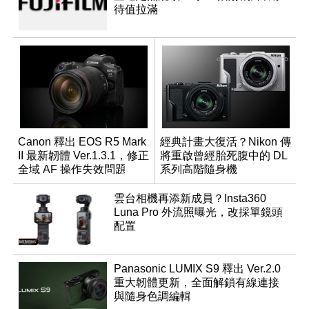
待值拉滿
Canon 釋出 EOS R5 Mark
經典計畫大復活？Nikon 傳
II 最新韌體 Ver.1.3.1，修正
將重啟曾經胎死腹中的 DL
全域 AF 操作失效問題
系列高階隨身機
雲台相機再添新成員？Insta360
Luna Pro 外流照曝光，改採單鏡頭
配置
Panasonic LUMIX S9 釋出 Ver.2.0
重大韌體更新，全面解鎖有線連接
與隨身色調編輯