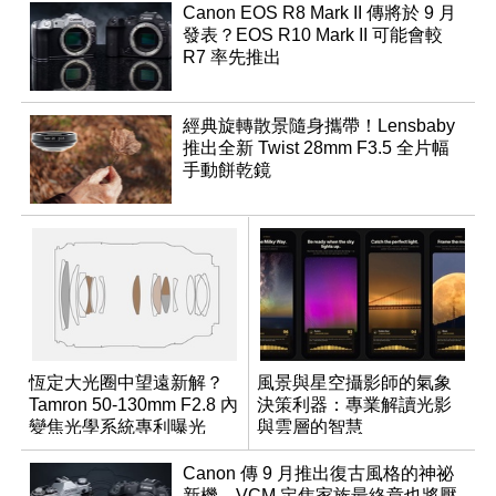
Canon EOS R8 Mark II 傳將於 9 月
發表？EOS R10 Mark II 可能會較
R7 率先推出
經典旋轉散景隨身攜帶！Lensbaby
推出全新 Twist 28mm F3.5 全片幅
手動餅乾鏡
恆定大光圈中望遠新解？
風景與星空攝影師的氣象
Tamron 50-130mm F2.8 內
決策利器：專業解讀光影
變焦光學系統專利曝光
與雲層的智慧
App「Atmos」登場
Canon 傳 9 月推出復古風格的神祕
新機，VCM 定焦家族最終章也將壓