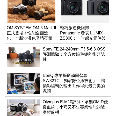
OM SYSTEM OM-5 Mark II
輕巧旅遊機回歸！
正式登場！性能全面進
Panasonic 發表 LUMIX
化，全新沙漠色吸睛亮相
ZS300：一吋感光元件與
15 倍光學變焦
Sony FE 24-240mm F3.5-6.3 OSS
評測體驗：全方位旅遊鏡的街頭試
煉
BenQ 專業攝影修圖螢幕
SW321C「獨家數位紙技術」，讓
攝影編輯的輸出工作得到最完美的
救贖
Olympus E-M10評測：承襲OM-D優
良血統，小巧又不失專業性能的隨
身輕航機