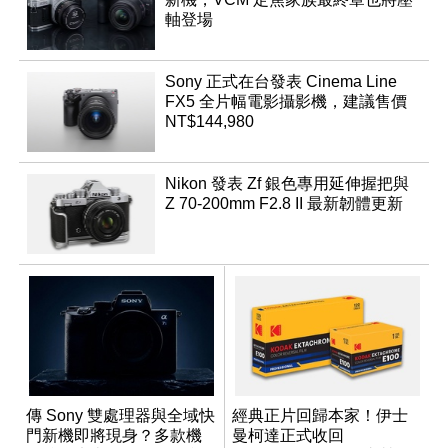
軸登場
Sony 正式在台發表 Cinema Line
FX5 全片幅電影攝影機，建議售價
NT$144,980
Nikon 發表 Zf 銀色專用延伸握把與
Z 70-200mm F2.8 II 最新韌體更新
傳 Sony 雙處理器與全域快
經典正片回歸本家！伊士
門新機即將現身？多款機
曼柯達正式收回