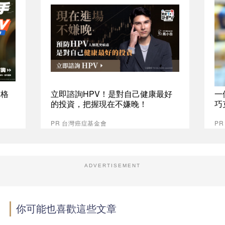
資格
立即諮詢HPV！是對自己健康最好
一
的投資，把握現在不嫌晚！
巧
PR 台灣癌症基金會
P
ADVERTISEMENT
你可能也喜歡這些文章