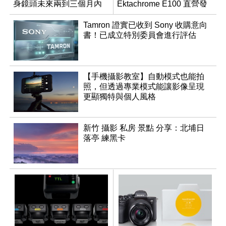
身鏡頭未來兩到三個月內
Ektachrome E100 直營發
有望登場
行權
Tamron 證實已收到 Sony 收購意向
書！已成立特別委員會進行評估
【手機攝影教室】自動模式也能拍
照，但透過專業模式能讓影像呈現
更顯獨特與個人風格
新竹 攝影 私房 景點 分享：北埔日
落亭 練黑卡