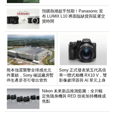
預購熱潮超乎預期！Panasonic 宣
布 LUMIX L10 將面臨缺貨與延遲交
貨時間
熊本強震襲擊全球感光元
Sony 正式發表第五代高倍
件重鎮，Sony 確認廠房暫
率一體式相機 RX10 V，雙
停生產是否引發出貨危
影像處理器與 AI 單元上身
機？
Nikon 未來新品推測藍圖：全片幅
定焦隨身機與 RED 技術加持機種成
焦點