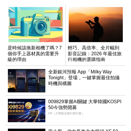
是時候該換新相機了嗎？7
輕巧、高倍率、全片幅到
個你手上器材真的需要升
影音記錄：2026 年最佳旅
級的理由
行相機的選購指南
全新銀河預報 App「Milky Way
Tonight」登場，一鍵掌握最佳拍攝
時機與構圖
009829掌握AI關鍵 大華韓國KOSPI
50今強勢開募
PR（大華銀全能行銷方案）