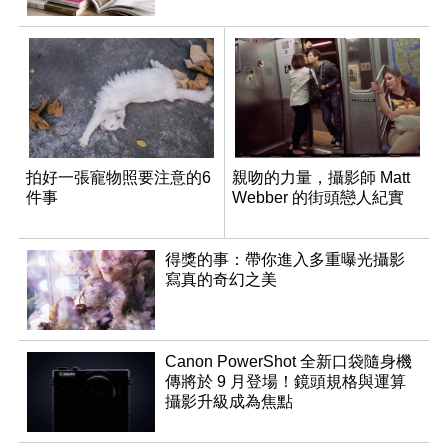
拍好一張寵物照要注意的6
親吻的力量，攝影師 Matt
件事
Webber 的街頭戀人紀實
得獎的事：帶你進入多重曝光攝影
寫真的奇幻之美
Canon PowerShot 全新口袋隨身機
傳將於 9 月登場！鏡頭規格與運算
攝影升級成為焦點