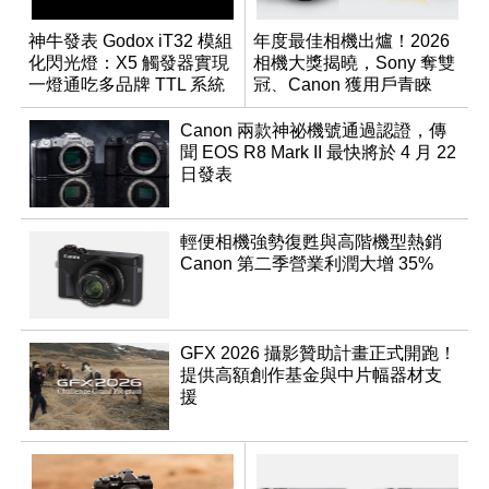
神牛發表 Godox iT32 模組
年度最佳相機出爐！2026
化閃光燈：X5 觸發器實現
相機大獎揭曉，Sony 奪雙
一燈通吃多品牌 TTL 系統
冠、Canon 獲用戶青睞
Canon 兩款神祕機號通過認證，傳
聞 EOS R8 Mark II 最快將於 4 月 22
日發表
輕便相機強勢復甦與高階機型熱銷
Canon 第二季營業利潤大增 35%
GFX 2026 攝影贊助計畫正式開跑！
提供高額創作基金與中片幅器材支
援