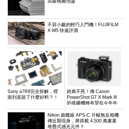
高級構圖理論
不容小覷的輕巧入門機！FUJIFILM
X-M5 快速評測
Sony a7RII完全拆解，裡
經典不死！傳 Canon
面到底裝了什麼好料？！
PowerShot G7 X Mark III
的後繼機種有望在今年年
底前推出？
Nikon 旗艦級 APS-C 片幅無反相機
傳近期現身，將搭載 4,500 萬畫素
堆疊式感光元件？