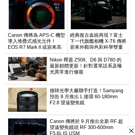
Canon 傳將為 APS-C 機型
經典復古血統再現？富士
導入堆疊式感光元件！
下一代旗艦相機 X-T6 傳將
EOS R7 Mark II 或迎來高
迎來外觀與色彩科學雙重
速讀出升級
優化
Nikon 釋蓋 Z50II、D6 與 D780 的
最新韌體更新！針對選單語系及曝
光異常進行修復
德韓光學大廠聯手打造！Samyang
預告 8 月推出 L 接環 60-180mm
F2.8 望遠變焦鏡
Canon 傳將於 9 月推出全新 RF 超
望遠變焦鏡頭 RF 300-600mm
F5.6L IS USM