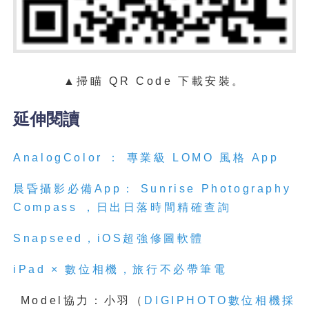
▲掃瞄 QR Code 下載安裝。
延伸閱讀
AnalogColor ： 專業級 LOMO 風格 App
晨昏攝影必備
App
：
Sunrise Photography
Compass
，日出日落時間精確查詢
Snapseed
，
iOS
超強修圖軟體
iPad ×
數位相機，旅行不必帶筆電
Model協力：小羽（
DIGIPHOTO數位相機採