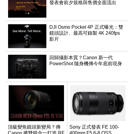
發表會前夕規格與售價全面流出
DJI Osmo Pocket 4P 正式曝光：雙
鏡頭設計、最高可錄製 4K 240fps
影片
回歸攝影本質？Canon 新一代
PowerShot 隨身機傳今年底前現身
頂級變焦鏡頭新變局？傳
Sony 正式發表 FE 100-
Canon 將雙鏡合一打造 RF
400mm F5.6-8 OSS，