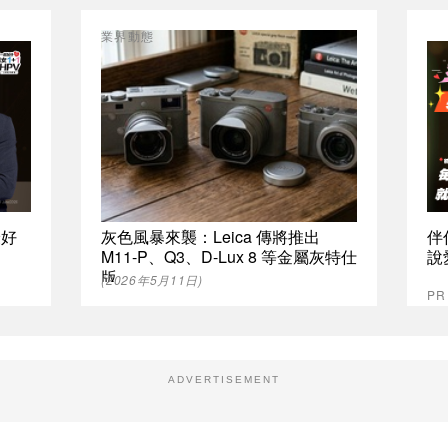
業界動態
最好
灰色風暴來襲：Leica 傳將推出
伴
M11-P、Q3、D-Lux 8 等金屬灰特仕
說
版
(2026年5月11日)
P
ADVERTISEMENT