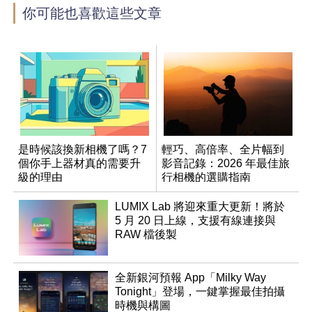
你可能也喜歡這些文章
是時候該換新相機了嗎？7
輕巧、高倍率、全片幅到
個你手上器材真的需要升
影音記錄：2026 年最佳旅
級的理由
行相機的選購指南
LUMIX Lab 將迎來重大更新！將於
5 月 20 日上線，支援有線連接與
RAW 檔後製
全新銀河預報 App「Milky Way
Tonight」登場，一鍵掌握最佳拍攝
時機與構圖