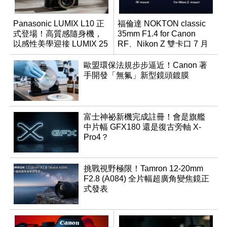
Panasonic LUMIX L10 正
福倫達 NOKTON classic
式登場！高質感隨身機，
35mm F1.4 for Canon
以感性美學迎接 LUMIX 25
RF、Nikon Z 雙卡口 7 月
週年
同步登台
歐盟環保法規步步逼近！Canon 著
手開發「無氟」新型鏡頭鍍膜
富士神祕新機完成註冊！會是旗艦
中片幅 GFX180 還是復古旁軸 X-
Pro4？
挑戰視野極限！Tamron 12-20mm
F2.8 (A084) 全片幅超廣角變焦鏡正
式發表