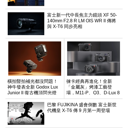
富士新一代中長焦主力鏡頭 XF 50-
140mm F2.8 R LM OIS WR II 傳將
與 X-T6 同步亮相
橫拍豎拍補光都沒問題！
徠卡經典再進化！全新
神牛發表全新 Godox Lux
「金屬灰」烤漆工藝登
Junior II 復古機頂閃光燈
場，M11-P、Q3、D-Lux 8
領銜換裝
巴黎 FUJIKINA 盛會倒數 富士新世
代機皇 X-T6 傳 9 月第一周登場