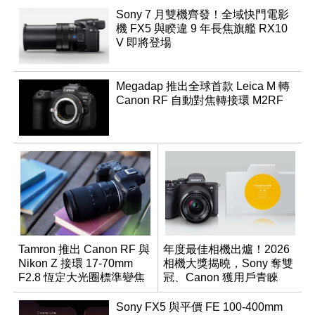
Sony 7 月雙機齊發！全域快門電影
機 FX5 與睽違 9 年長焦旗艦 RX10
V 即將登場
Megadap 推出全球首款 Leica M 轉
Canon RF 自動對焦轉接環 M2RF
Tamron 推出 Canon RF 與
年度最佳相機出爐！2026
Nikon Z 接環 17-70mm
相機大獎揭曉，Sony 奪雙
F2.8 恆定大光圈標準變焦
冠、Canon 獲用戶青睞
鏡
Sony FX5 與平價 FE 100-400mm