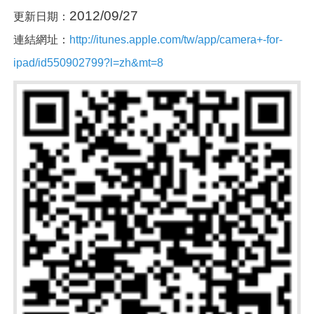
2012/09/27
更新日期：
連結網址：
http://itunes.apple.com/tw/app/camera+-for-
ipad/id550902799?l=zh&mt=8