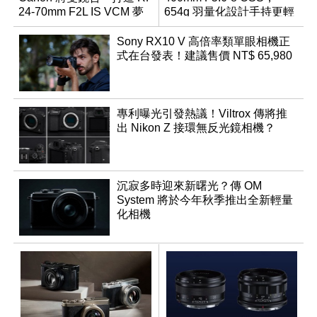
24-70mm F2L IS VCM 夢
654g 羽量化設計手持更輕
幻規格
鬆
Sony RX10 V 高倍率類單眼相機正
式在台發表！建議售價 NT$ 65,980
專利曝光引發熱議！Viltrox 傳將推
出 Nikon Z 接環無反光鏡相機？
沉寂多時迎來新曙光？傳 OM
System 將於今年秋季推出全新輕量
化相機