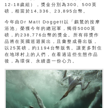
12-18歲組），獎金分別為300、500英
磅，相當於14,336、23,895台幣。
今年由Dr Matt Doggett以「鸕鶿的按摩
浴池」榮獲今年的總冠軍，獨得5000英
磅，約238,776台幣的獎金。所有得獎作
品將在英國巡迴展出，且彙整成冊出版，
以25英磅，約1194台幣販售。讓更多對住
在地球村上的人們，在看過這些生態作品
後，為環保、永續盡一份心力。