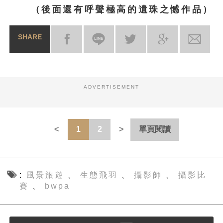
（後面還有呼聲極高的遺珠之憾作品）
SHARE
ADVERTISEMENT
1
2
單頁閱讀
風景旅遊
生態飛羽
攝影師
攝影比
、
、
、
賽
bwpa
、