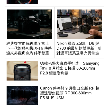
經典復古血統再現？富士
Nikon 釋蓋 Z50II、D6 與
下一代旗艦相機 X-T6 傳將
D780 的最新韌體更新！針
迎來外觀與色彩科學雙重
對選單語系及曝光異常進
優化
行修復
德韓光學大廠聯手打造！Samyang
預告 8 月推出 L 接環 60-180mm
F2.8 望遠變焦鏡
Canon 傳將於 9 月推出全新 RF 超
望遠變焦鏡頭 RF 300-600mm
F5.6L IS USM