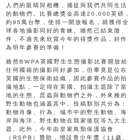
人們的眼睛與相機，捕捉與我們共同生活
的動物們。比賽總獎金高達20,000英磅，
約95萬台幣，使得一開放報名，就獲得全
球各地攝影同好的青睞。雖然已結束徵
件，不過先來欣賞今年的得獎作品，好作
為明年參賽的準備！
雖然BWPA英國野生生態攝影比賽開放給
任何國籍的攝影同好參加，但畢竟是位在
英國的生態保衛組織，因此參賽作品的拍
攝地點，一定得在英國。拍攝主題除了當
地的生態、昆蟲與動物們之外，外來種的
野生動物也涵蓋其中。投稿類別共分為：
動物肖像、行為、城市中的野生動物、海
岸與海洋、野生動物在我家後院等九大主
題。此外，今年由皇家鳥類保護協會
（RSPB）贊助，增設青少年獎（11歲、