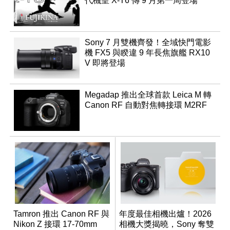
代機皇 X-T6 傳 9 月第一周登場
Sony 7 月雙機齊發！全域快門電影
機 FX5 與睽違 9 年長焦旗艦 RX10
V 即將登場
Megadap 推出全球首款 Leica M 轉
Canon RF 自動對焦轉接環 M2RF
Tamron 推出 Canon RF 與
年度最佳相機出爐！2026
Nikon Z 接環 17-70mm
相機大獎揭曉，Sony 奪雙