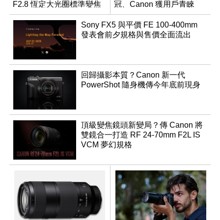
F2.8 恆定大光圈標準變焦
冠、Canon 獲用戶青睞
鏡
Sony FX5 與平價 FE 100-400mm
發表會前夕規格與售價全面流出
回歸攝影本質？Canon 新一代
PowerShot 隨身機傳今年底前現身
頂級變焦鏡頭新變局？傳 Canon 將
雙鏡合一打造 RF 24-70mm F2L IS
VCM 夢幻規格