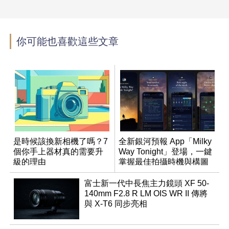
你可能也喜歡這些文章
是時候該換新相機了嗎？7
全新銀河預報 App「Milky
個你手上器材真的需要升
Way Tonight」登場，一鍵
級的理由
掌握最佳拍攝時機與構圖
富士新一代中長焦主力鏡頭 XF 50-
140mm F2.8 R LM OIS WR II 傳將
與 X-T6 同步亮相