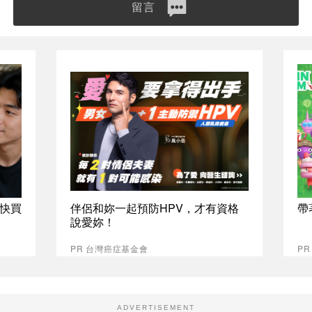
留言
快買
伴侶和妳一起預防HPV，才有資格
帶
說愛妳！
PR 台灣癌症基金會
PR
ADVERTISEMENT