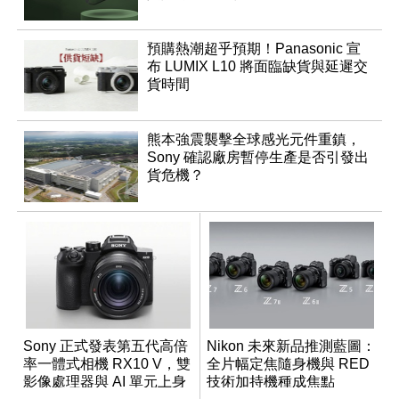
預購熱潮超乎預期！Panasonic 宣
布 LUMIX L10 將面臨缺貨與延遲交
貨時間
熊本強震襲擊全球感光元件重鎮，
Sony 確認廠房暫停生產是否引發出
貨危機？
Sony 正式發表第五代高倍
Nikon 未來新品推測藍圖：
率一體式相機 RX10 V，雙
全片幅定焦隨身機與 RED
影像處理器與 AI 單元上身
技術加持機種成焦點