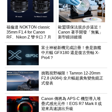
福倫達 NOKTON classic
歐盟環保法規步步逼近！
35mm F1.4 for Canon
Canon 著手開發「無氟」
RF、Nikon Z 雙卡口 7 月
新型鏡頭鍍膜
同步登台
富士神祕新機完成註冊！會是旗艦
中片幅 GFX180 還是復古旁軸 X-
Pro4？
挑戰視野極限！Tamron 12-20mm
F2.8 (A084) 全片幅超廣角變焦鏡正
式發表
Canon 傳將為 APS-C 機型導入堆
疊式感光元件！EOS R7 Mark II 或
迎來高速讀出升級