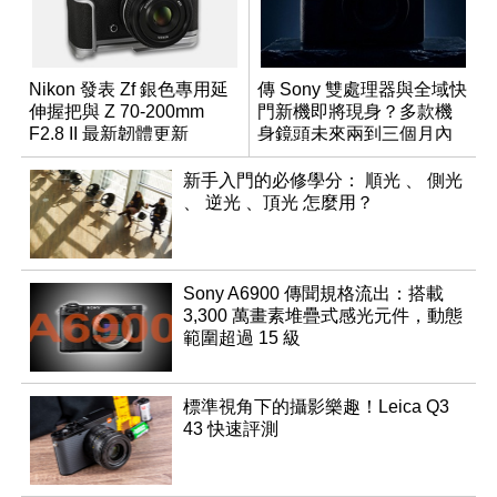
Nikon 發表 Zf 銀色專用延
傳 Sony 雙處理器與全域快
伸握把與 Z 70-200mm
門新機即將現身？多款機
F2.8 II 最新韌體更新
身鏡頭未來兩到三個月內
有望登場
新手入門的必修學分： 順光 、 側光
、 逆光 、頂光 怎麼用？
Sony A6900 傳聞規格流出：搭載
3,300 萬畫素堆疊式感光元件，動態
範圍超過 15 級
標準視角下的攝影樂趣！Leica Q3
43 快速評測