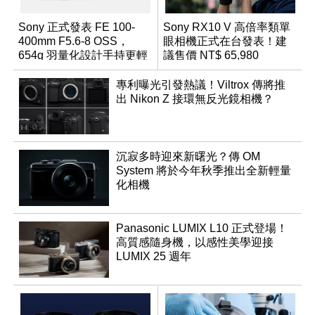
Sony 正式發表 FE 100-
Sony RX10 V 高倍率類單
400mm F5.6-8 OSS，
眼相機正式在台發表！建
654g 羽量化設計手持更輕
議售價 NT$ 65,980
鬆
專利曝光引發熱議！Viltrox 傳將推
出 Nikon Z 接環無反光鏡相機？
沉寂多時迎來新曙光？傳 OM
System 將於今年秋季推出全新輕量
化相機
Panasonic LUMIX L10 正式登場！
高質感隨身機，以感性美學迎接
LUMIX 25 週年