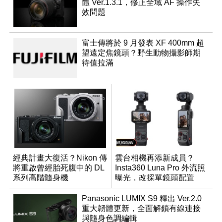
體 Ver.1.3.1，修正全域 AF 操作失
效問題
富士傳將於 9 月發表 XF 400mm 超
望遠定焦鏡頭？野生動物攝影師期
待值拉滿
經典計畫大復活？Nikon 傳
雲台相機再添新成員？
將重啟曾經胎死腹中的 DL
Insta360 Luna Pro 外流照
系列高階隨身機
曝光，改採單鏡頭配置
Panasonic LUMIX S9 釋出 Ver.2.0
重大韌體更新，全面解鎖有線連接
與隨身色調編輯