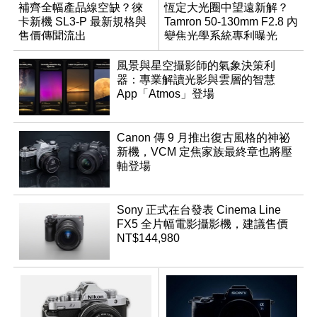
補齊全幅產品線空缺？徠
恆定大光圈中望遠新解？
卡新機 SL3-P 最新規格與
Tamron 50-130mm F2.8 內
售價傳聞流出
變焦光學系統專利曝光
風景與星空攝影師的氣象決策利
器：專業解讀光影與雲層的智慧
App「Atmos」登場
Canon 傳 9 月推出復古風格的神祕
新機，VCM 定焦家族最終章也將壓
軸登場
Sony 正式在台發表 Cinema Line
FX5 全片幅電影攝影機，建議售價
NT$144,980