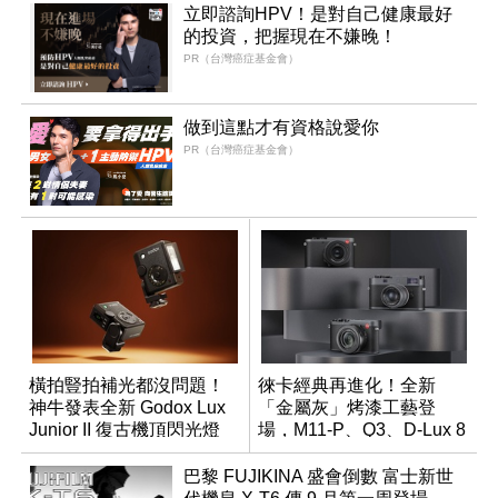
立即諮詢HPV！是對自己健康最好
的投資，把握現在不嫌晚！
PR（台灣癌症基金會）
做到這點才有資格說愛你
PR（台灣癌症基金會）
橫拍豎拍補光都沒問題！
徠卡經典再進化！全新
神牛發表全新 Godox Lux
「金屬灰」烤漆工藝登
Junior II 復古機頂閃光燈
場，M11-P、Q3、D-Lux 8
領銜換裝
巴黎 FUJIKINA 盛會倒數 富士新世