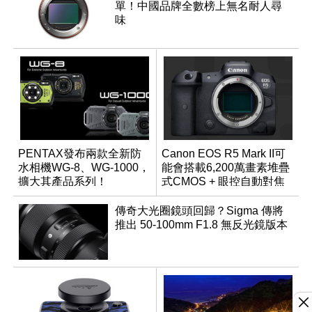
單！中國品牌全數榜上無名耐人尋
味
PENTAX發布兩款全新防
Canon EOS R5 Mark II可
水相機WG-8、WG-1000，
能會搭載6,200萬畫素堆疊
擴大其產品系列！
式CMOS + 眼控自動對焦
功能？
傳奇大光圈鏡頭回歸？Sigma 傳將
推出 50-100mm F1.8 無反光鏡版本