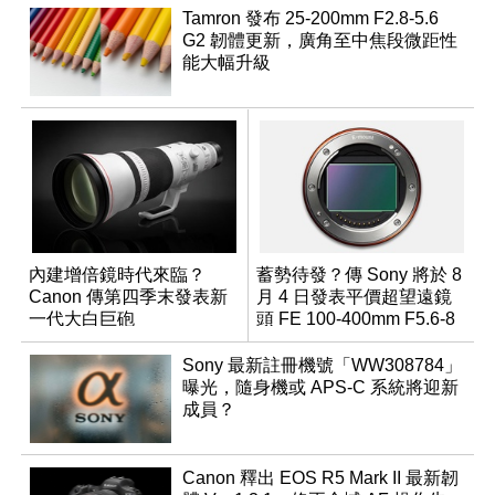
Tamron 發布 25-200mm F2.8-5.6
G2 韌體更新，廣角至中焦段微距性
能大幅升級
內建增倍鏡時代來臨？
蓄勢待發？傳 Sony 將於 8
Canon 傳第四季末發表新
月 4 日發表平價超望遠鏡
一代大白巨砲
頭 FE 100-400mm F5.6-8
Sony 最新註冊機號「WW308784」
曝光，隨身機或 APS-C 系統將迎新
成員？
Canon 釋出 EOS R5 Mark II 最新韌