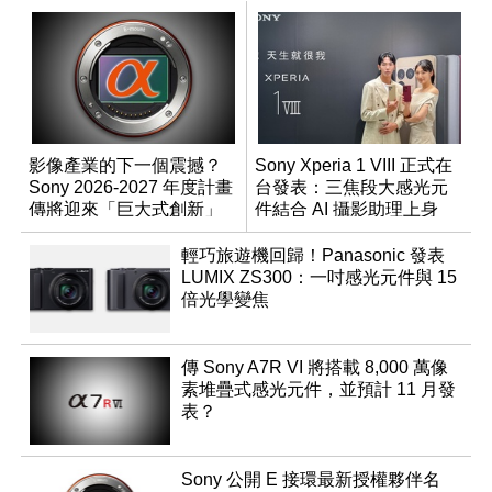
影像產業的下一個震撼？
Sony Xperia 1 VIII 正式在
Sony 2026-2027 年度計畫
台發表：三焦段大感光元
傳將迎來「巨大式創新」
件結合 AI 攝影助理上身
輕巧旅遊機回歸！Panasonic 發表
LUMIX ZS300：一吋感光元件與 15
倍光學變焦
傳 Sony A7R VI 將搭載 8,000 萬像
素堆疊式感光元件，並預計 11 月發
表？
Sony 公開 E 接環最新授權夥伴名