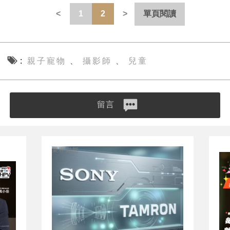
1
2
單頁閱讀
親子寵物
攝影師
兒童
、
、
留言
業界動態