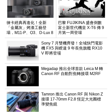
徠卡經典再進化！全新
巴黎 FUJIKINA 盛會倒數
「金屬灰」烤漆工藝登
富士新世代機皇 X-T6 傳 9
場，M11-P、Q3、D-Lux 8
月第一周登場
領銜換裝
Sony 7 月雙機齊發！全域快門電影
機 FX5 與睽違 9 年長焦旗艦 RX10
V 即將登場
Megadap 推出全球首款 Leica M 轉
Canon RF 自動對焦轉接環 M2RF
Tamron 推出 Canon RF 與 Nikon Z
接環 17-70mm F2.8 恆定大光圈標
準變焦鏡