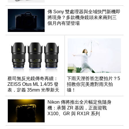
傳 Sony 雙處理器與全域快門新機即
將現身？多款機身鏡頭未來兩到三
個月內有望登場
蔡司無反光鏡傳奇再續：
下雨天溼答答怎麼拍片？5
ZEISS Otus ML 1.4/35 發
招教你完美應對雨天拍
表，定義 35mm 光學新天
攝！
花板
Nikon 傳將推出全片幅定焦隨身
機：承襲 ZR 基因，正面迎戰
X100、GR 與 RX1R 系列