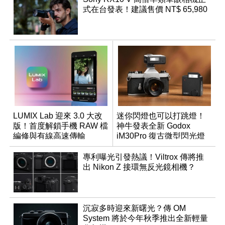
式在台發表！建議售價 NT$ 65,980
LUMIX Lab 迎來 3.0 大改
迷你閃燈也可以打跳燈！
版！首度解鎖手機 RAW 檔
神牛發表全新 Godox
編修與有線高速傳輸
iM30Pro 復古微型閃光燈
專利曝光引發熱議！Viltrox 傳將推
出 Nikon Z 接環無反光鏡相機？
沉寂多時迎來新曙光？傳 OM
System 將於今年秋季推出全新輕量