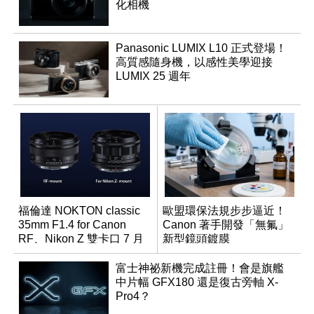
化相機
Panasonic LUMIX L10 正式登場！
高質感隨身機，以感性美學迎接
LUMIX 25 週年
福倫達 NOKTON classic
歐盟環保法規步步逼近！
35mm F1.4 for Canon
Canon 著手開發「無氟」
RF、Nikon Z 雙卡口 7 月
新型鏡頭鍍膜
同步登台
富士神祕新機完成註冊！會是旗艦
中片幅 GFX180 還是復古旁軸 X-
Pro4？