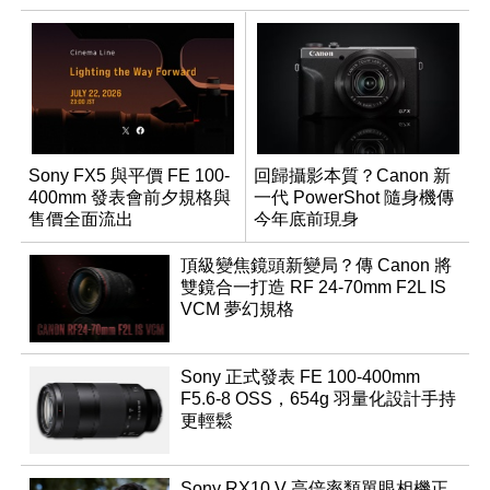
Sony FX5 與平價 FE 100-
回歸攝影本質？Canon 新
400mm 發表會前夕規格與
一代 PowerShot 隨身機傳
售價全面流出
今年底前現身
頂級變焦鏡頭新變局？傳 Canon 將
雙鏡合一打造 RF 24-70mm F2L IS
VCM 夢幻規格
Sony 正式發表 FE 100-400mm
F5.6-8 OSS，654g 羽量化設計手持
更輕鬆
Sony RX10 V 高倍率類單眼相機正