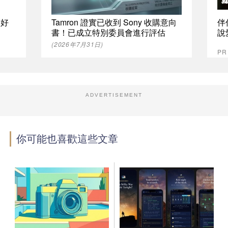
最好
Tamron 證實已收到 Sony 收購意向
伴
書！已成立特別委員會進行評估
說
(2026年7月31日)
P
ADVERTISEMENT
你可能也喜歡這些文章