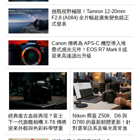
挑戰視野極限！Tamron 12-20mm
F2.8 (A084) 全片幅超廣角變焦鏡正
式發表
Canon 傳將為 APS-C 機型導入堆
疊式感光元件！EOS R7 Mark II 或
迎來高速讀出升級
經典復古血統再現？富士
Nikon 釋蓋 Z50II、D6 與
下一代旗艦相機 X-T6 傳將
D780 的最新韌體更新！針
迎來外觀與色彩科學雙重
對選單語系及曝光異常進
優化
行修復