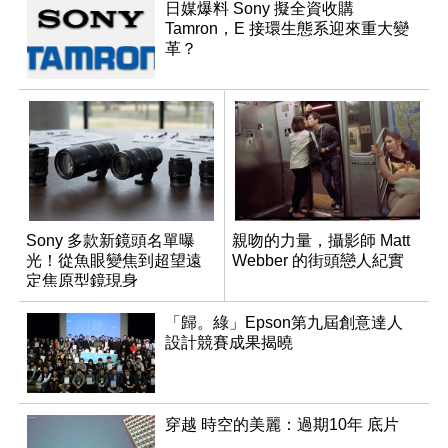
日媒爆料 Sony 擬全資收購
Tamron，E 接環生態系迎來重大變
革？
Sony 多款新鏡頭名單曝
親吻的力量，攝影師 Matt
光！從魚眼變焦到超望遠
Webber 的街頭戀人紀實
定焦原型鏡現身
「歸。綠」Epson第九屆創意達人
設計競賽成果揭曉
穿越 時空的美麗：過期10年 底片