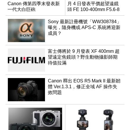
Canon 傳第四季末發表新
月 4 日發表平價超望遠鏡
一代大白巨砲
頭 FE 100-400mm F5.6-8
Sony 最新註冊機號「WW308784」
曝光，隨身機或 APS-C 系統將迎新
成員？
富士傳將於 9 月發表 XF 400mm 超
望遠定焦鏡頭？野生動物攝影師期
待值拉滿
Canon 釋出 EOS R5 Mark II 最新韌
體 Ver.1.3.1，修正全域 AF 操作失
效問題