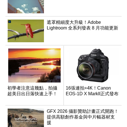
遮罩精細度大升級！Adobe
Lightroom 全系列發表 8 月功能更新
初學者注意這幾點，拍攝
16張連拍+4K！Canon
超美日出日落快速上手！
EOS-1D X MarkII正式發布
GFX 2026 攝影贊助計畫正式開跑！
提供高額創作基金與中片幅器材支
援