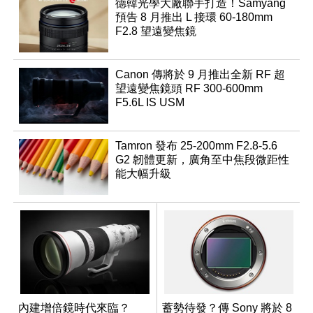
德韓光學大廠聯手打造！Samyang
預告 8 月推出 L 接環 60-180mm
F2.8 望遠變焦鏡
Canon 傳將於 9 月推出全新 RF 超
望遠變焦鏡頭 RF 300-600mm
F5.6L IS USM
Tamron 發布 25-200mm F2.8-5.6
G2 韌體更新，廣角至中焦段微距性
能大幅升級
內建增倍鏡時代來臨？
蓄勢待發？傳 Sony 將於 8