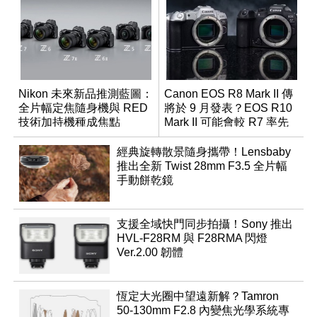
Nikon 未來新品推測藍圖：
Canon EOS R8 Mark II 傳
全片幅定焦隨身機與 RED
將於 9 月發表？EOS R10
技術加持機種成焦點
Mark II 可能會較 R7 率先
推出
經典旋轉散景隨身攜帶！Lensbaby
推出全新 Twist 28mm F3.5 全片幅
手動餅乾鏡
支援全域快門同步拍攝！Sony 推出
HVL-F28RM 與 F28RMA 閃燈
Ver.2.00 韌體
恆定大光圈中望遠新解？Tamron
50-130mm F2.8 內變焦光學系統專