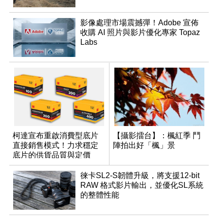
影像處理市場震撼彈！Adobe 宣佈
收購 AI 照片與影片優化專家 Topaz
Labs
柯達宣布重啟消費型底片
【攝影擂台】：楓紅季 鬥
直接銷售模式！力求穩定
陣拍出好「楓」景
底片的供貨品質與定價
徠卡SL2-S韌體升級，將支援12-bit
RAW 格式影片輸出，並優化SL系統
的整體性能