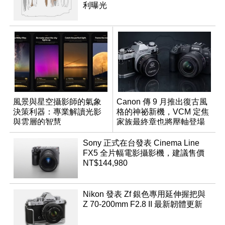
利曝光
風景與星空攝影師的氣象
Canon 傳 9 月推出復古風
決策利器：專業解讀光影
格的神祕新機，VCM 定焦
與雲層的智慧
家族最終章也將壓軸登場
App「Atmos」登場
Sony 正式在台發表 Cinema Line
FX5 全片幅電影攝影機，建議售價
NT$144,980
Nikon 發表 Zf 銀色專用延伸握把與
Z 70-200mm F2.8 II 最新韌體更新