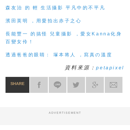
森友治 的 輕 生活攝影 平凡中的不平凡
濱田英明 ，用愛拍出赤子之心
長能豐一 的搞怪 兒童攝影 ，愛女Kanna化身
百變女伶！
透過爸爸的眼睛： 塚本将人 ，寫真の溫度
資料來源：
petapixel
SHARE
ADVERTISEMENT