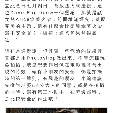
立紀念日七月四日，會放煙火來慶祝，這
也Dave Engledow一個靈感，那就是讓
女兒Alice拿著火柴，前面堆滿煙火，這麼
完美的主題，還有什麼會比嬰兒拿著火柴
還不安全呢？（編按：這爸爸果然很瘋
狂…）
話雖是這麼說，但其實一些危險的效果其
實都是用Photoshop做出來。不管怎樣玩
命拍攝，或是想要作出像在電影裡才會出
現的特效，確保小朋友的安全，仍是拍攝
時的第一準則。有興趣的朋友，小編建議
先徵詢老婆/老公大人的同意，或是在拍攝
的同時，還有第三小助手，在旁邊照料，
是比較安全的作法哦！