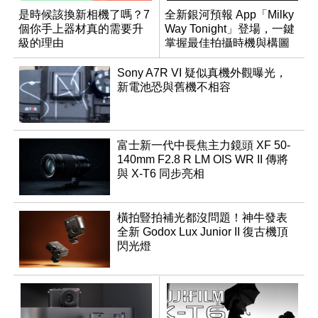
是時候該換新相機了嗎？7
全新銀河預報 App「Milky
個你手上器材真的需要升
Way Tonight」登場，一鍵
級的理由
掌握最佳拍攝時機與構圖
Sony A7R VI 疑似真機外觀曝光，
新電池恐與舊機不相容
富士新一代中長焦主力鏡頭 XF 50-
140mm F2.8 R LM OIS WR II 傳將
與 X-T6 同步亮相
橫拍豎拍補光都沒問題！神牛發表
全新 Godox Lux Junior II 復古機頂
閃光燈