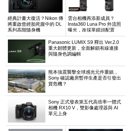
經典計畫大復活？Nikon 傳
雲台相機再添新成員？
將重啟曾經胎死腹中的 DL
Insta360 Luna Pro 外流照
系列高階隨身機
曝光，改採單鏡頭配置
Panasonic LUMIX S9 釋出 Ver.2.0
重大韌體更新，全面解鎖有線連接
與隨身色調編輯
熊本強震襲擊全球感光元件重鎮，
Sony 確認廠房暫停生產是否引發出
貨危機？
Sony 正式發表第五代高倍率一體式
相機 RX10 V，雙影像處理器與 AI
單元上身