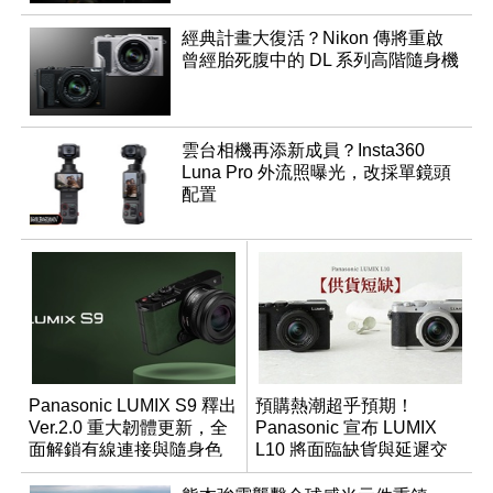
經典計畫大復活？Nikon 傳將重啟
曾經胎死腹中的 DL 系列高階隨身機
雲台相機再添新成員？Insta360
Luna Pro 外流照曝光，改採單鏡頭
配置
Panasonic LUMIX S9 釋出
預購熱潮超乎預期！
Ver.2.0 重大韌體更新，全
Panasonic 宣布 LUMIX
面解鎖有線連接與隨身色
L10 將面臨缺貨與延遲交
調編輯
貨時間