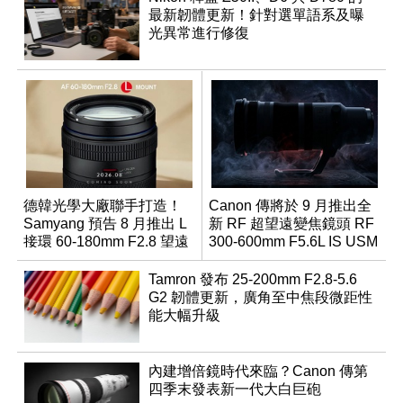
最新韌體更新！針對選單語系及曝
光異常進行修復
德韓光學大廠聯手打造！
Canon 傳將於 9 月推出全
Samyang 預告 8 月推出 L
新 RF 超望遠變焦鏡頭 RF
接環 60-180mm F2.8 望遠
300-600mm F5.6L IS USM
變焦鏡
Tamron 發布 25-200mm F2.8-5.6
G2 韌體更新，廣角至中焦段微距性
能大幅升級
內建增倍鏡時代來臨？Canon 傳第
四季末發表新一代大白巨砲