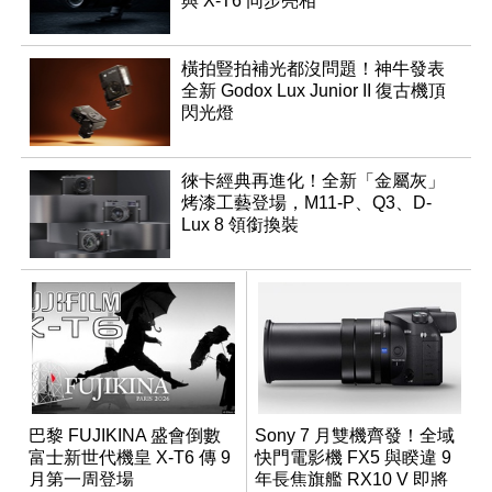
與 X-T6 同步亮相
橫拍豎拍補光都沒問題！神牛發表
全新 Godox Lux Junior II 復古機頂
閃光燈
徠卡經典再進化！全新「金屬灰」
烤漆工藝登場，M11-P、Q3、D-
Lux 8 領銜換裝
巴黎 FUJIKINA 盛會倒數
Sony 7 月雙機齊發！全域
富士新世代機皇 X-T6 傳 9
快門電影機 FX5 與睽違 9
月第一周登場
年長焦旗艦 RX10 V 即將