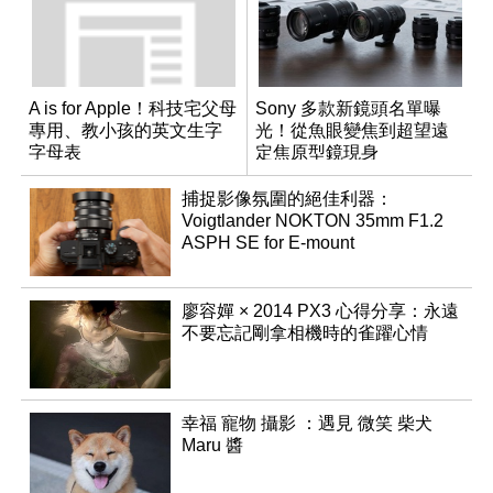
A is for Apple！科技宅父母
Sony 多款新鏡頭名單曝
專用、教小孩的英文生字
光！從魚眼變焦到超望遠
字母表
定焦原型鏡現身
捕捉影像氛圍的絕佳利器：
Voigtlander NOKTON 35mm F1.2
ASPH SE for E-mount
廖容嬋 × 2014 PX3 心得分享：永遠
不要忘記剛拿相機時的雀躍心情
幸福 寵物 攝影 ：遇見 微笑 柴犬
Maru 醬