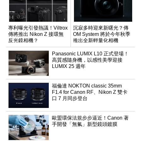
專利曝光引發熱議！Viltrox
沉寂多時迎來新曙光？傳
傳將推出 Nikon Z 接環無
OM System 將於今年秋季
反光鏡相機？
推出全新輕量化相機
Panasonic LUMIX L10 正式登場！
高質感隨身機，以感性美學迎接
LUMIX 25 週年
福倫達 NOKTON classic 35mm
F1.4 for Canon RF、Nikon Z 雙卡
口 7 月同步登台
歐盟環保法規步步逼近！Canon 著
手開發「無氟」新型鏡頭鍍膜