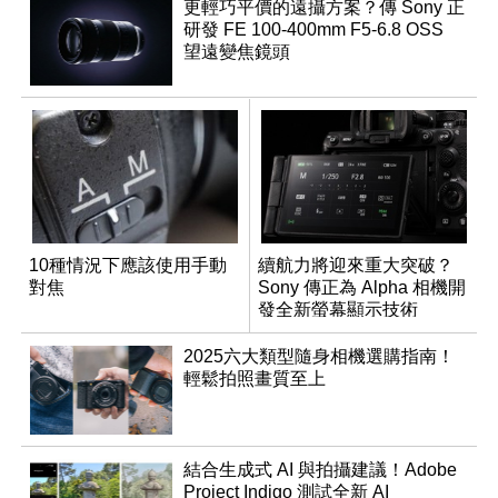
更輕巧平價的遠攝方案？傳 Sony 正
研發 FE 100-400mm F5-6.8 OSS
望遠變焦鏡頭
10種情況下應該使用手動
續航力將迎來重大突破？
對焦
Sony 傳正為 Alpha 相機開
發全新螢幕顯示技術
2025六大類型隨身相機選購指南！
輕鬆拍照畫質至上
結合生成式 AI 與拍攝建議！Adobe
Project Indigo 測試全新 AI