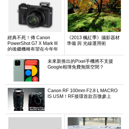
經典不死！傳 Canon
《2013 楓紅季》攝影器材
PowerShot G7 X Mark III
準備 與 光線運用術
的後繼機種有望在今年年
底前推出？
未來新推出的Pixel手機將不支援
Google相簿免費無限空間？
Canon RF 100mm F2.8 L MACRO
IS USM！RF接環首款百微參上