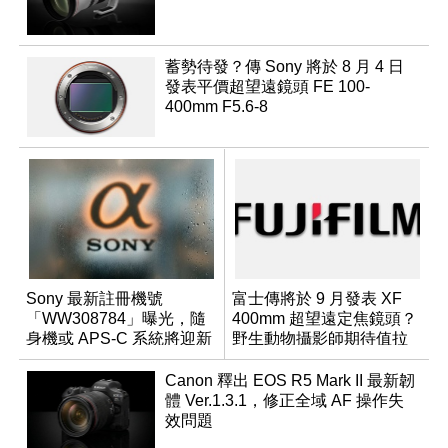
蓄勢待發？傳 Sony 將於 8 月 4 日
發表平價超望遠鏡頭 FE 100-
400mm F5.6-8
Sony 最新註冊機號
富士傳將於 9 月發表 XF
「WW308784」曝光，隨
400mm 超望遠定焦鏡頭？
身機或 APS-C 系統將迎新
野生動物攝影師期待值拉
成員？
滿
Canon 釋出 EOS R5 Mark II 最新韌
體 Ver.1.3.1，修正全域 AF 操作失
效問題