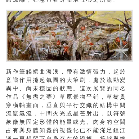
新作筆觸蜷曲海浪，帶有激情張力，起於
意識作用捲起氣團的大筆刷，處於流動變
異中、尚未穩固的狀態。這次展覽的同名
作品《無盡之夢》草原景物平鋪，草樹貫
穿橫軸畫面，垂直與平行交織的結構中間
流竄氣流，中間火光或星芒射出，以符號
象徵無固定形體的能量或光。肉身的空間
占有與身體知覺的視覺化已不能滿足鍾江
澤一再想留下自身存在的證據，符號與線