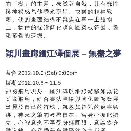
的「樹」的主題，象徵著自然，其有機性
與神祕感為他帶來寧靜、快樂的精神慰
藉。他的畫面結構不聚焦在單一主體物
上，物件的描繪簡化趨向圖案或符號，像
迷霧裡的夢境。
穎川畫廊鍾江澤個展 – 無盡之夢
茶會 2012.10.6 (Sat) 3:00pm
展期 2012.10.6 ~ 11.6
神祕飛鳥現身，鍾江澤以細線游移如蟲花
又像飛鳥，結合書法筆線與簡化圖像發展
出屬於自己的符號，飄忽如符咒的蟲書鳥
跡，神來之筆的輕盈自在。當身心彼此獨
立，心智意念不再受身軀囿限，意識從身
體逸離，心意帶著身體飛往心之所嚮。