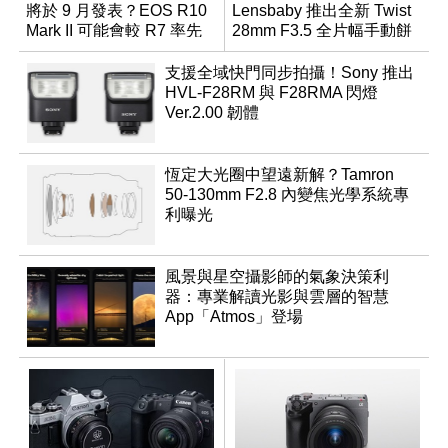
將於 9 月發表？EOS R10
Lensbaby 推出全新 Twist
Mark II 可能會較 R7 率先
28mm F3.5 全片幅手動餅
推出
乾鏡
支援全域快門同步拍攝！Sony 推出
HVL-F28RM 與 F28RMA 閃燈
Ver.2.00 韌體
恆定大光圈中望遠新解？Tamron
50-130mm F2.8 內變焦光學系統專
利曝光
風景與星空攝影師的氣象決策利
器：專業解讀光影與雲層的智慧
App「Atmos」登場