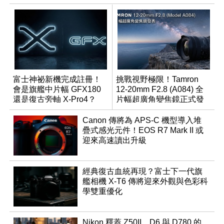
富士神祕新機完成註冊！
挑戰視野極限！Tamron
會是旗艦中片幅 GFX180
12-20mm F2.8 (A084) 全
還是復古旁軸 X-Pro4？
片幅超廣角變焦鏡正式發
表
Canon 傳將為 APS-C 機型導入堆
疊式感光元件！EOS R7 Mark II 或
迎來高速讀出升級
經典復古血統再現？富士下一代旗
艦相機 X-T6 傳將迎來外觀與色彩科
學雙重優化
Nikon 釋蓋 Z50II、D6 與 D780 的