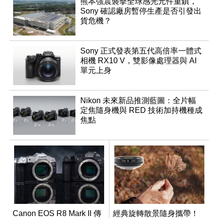
熊本強震襲擊全球感光元件重鎮，
Sony 確認廠房暫停生產是否引發出
貨危機？
Sony 正式發表第五代高倍率一體式
相機 RX10 V，雙影像處理器與 AI
單元上身
Nikon 未來新品推測藍圖：全片幅
定焦隨身機與 RED 技術加持機種成
焦點
Canon EOS R8 Mark II 傳
經典旋轉散景隨身攜帶！