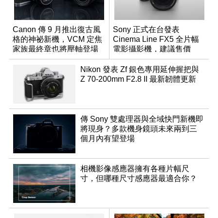
Canon 傳 9 月推出復古風
Sony 正式在台發表
格的神祕新機，VCM 定焦
Cinema Line FX5 全片幅
家族最終章也將壓軸登場
電影攝影機，建議售價
NT$144,980
Nikon 發表 Zf 銀色專用延伸握把與
Z 70-200mm F2.8 II 最新韌體更新
傳 Sony 雙處理器與全域快門新機即
將現身？多款機身鏡頭未來兩到三
個月內有望登場
相機影像感應器擁有各種片幅尺
寸，但哪種尺寸感應器最適合你？