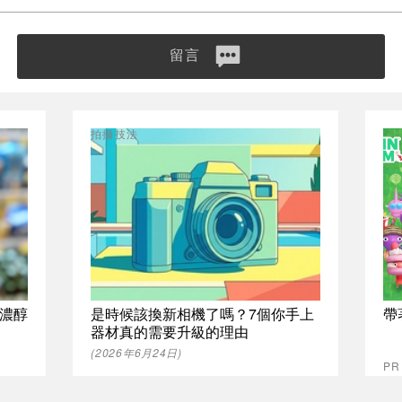
留言
拍攝技法
%濃醇
是時候該換新相機了嗎？7個你手上
帶
器材真的需要升級的理由
(2026年6月24日)
PR