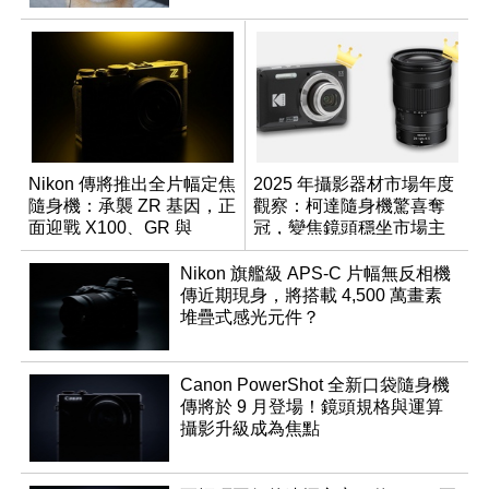
Nikon 傳將推出全片幅定焦
2025 年攝影器材市場年度
隨身機：承襲 ZR 基因，正
觀察：柯達隨身機驚喜奪
面迎戰 X100、GR 與
冠，變焦鏡頭穩坐市場主
RX1R 系列
流
Nikon 旗艦級 APS-C 片幅無反相機
傳近期現身，將搭載 4,500 萬畫素
堆疊式感光元件？
Canon PowerShot 全新口袋隨身機
傳將於 9 月登場！鏡頭規格與運算
攝影升級成為焦點