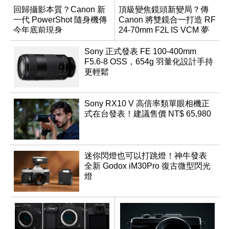
回歸攝影本質？Canon 新
頂級變焦鏡頭新變局？傳
一代 PowerShot 隨身機傳
Canon 將雙鏡合一打造 RF
今年底前現身
24-70mm F2L IS VCM 夢
幻規格
Sony 正式發表 FE 100-400mm
F5.6-8 OSS，654g 羽量化設計手持
更輕鬆
Sony RX10 V 高倍率類單眼相機正
式在台發表！建議售價 NT$ 65,980
迷你閃燈也可以打跳燈！神牛發表
全新 Godox iM30Pro 復古微型閃光
燈