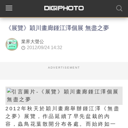
《展覽》穎川畫廊鍾江澤個展 無盡之夢
業界大聲公
2012/09/24 14:32
ADVERTISEMENT
2012年秋天於穎川畫廊舉辦鍾江澤《無盡
之夢》展覽，作品延續了早先盆栽的內
容，蟲鳥花葉散開分布各處。而始終如一