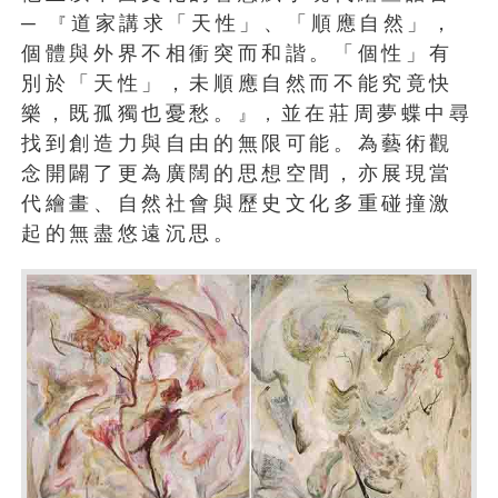
─
道家講求「天性」、「順應自然」，
『
個體與外界不相衝突而和諧。「個性」有
別於「天性」，未順應自然而不能究竟快
樂，既孤獨也憂愁。
並在莊周夢蝶中尋
』，
找到創造力與自由的無限可能。為藝術觀
念開闢了更為廣闊的思想空間，亦展現當
代繪畫、自然社會與歷史文化多重碰撞激
起的無盡悠遠沉思。