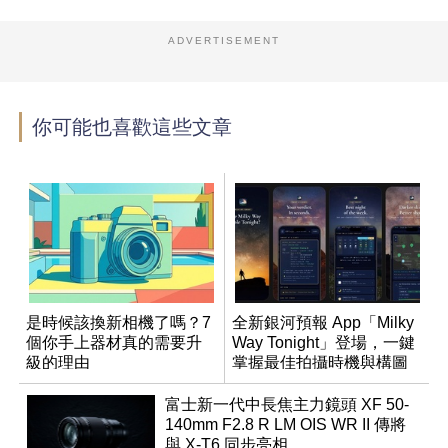
ADVERTISEMENT
你可能也喜歡這些文章
是時候該換新相機了嗎？7
全新銀河預報 App「Milky
個你手上器材真的需要升
Way Tonight」登場，一鍵
級的理由
掌握最佳拍攝時機與構圖
富士新一代中長焦主力鏡頭 XF 50-
140mm F2.8 R LM OIS WR II 傳將
與 X-T6 同步亮相