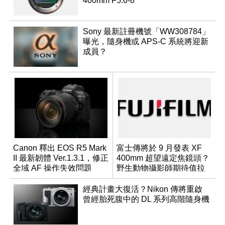
400mm F5.6-8
Sony 最新註冊機號「WW308784」
曝光，隨身機或 APS-C 系統將迎新
成員？
Canon 釋出 EOS R5 Mark
富士傳將於 9 月發表 XF
II 最新韌體 Ver.1.3.1，修正
400mm 超望遠定焦鏡頭？
全域 AF 操作失效問題
野生動物攝影師期待值拉
滿
經典計畫大復活？Nikon 傳將重啟
曾經胎死腹中的 DL 系列高階隨身機