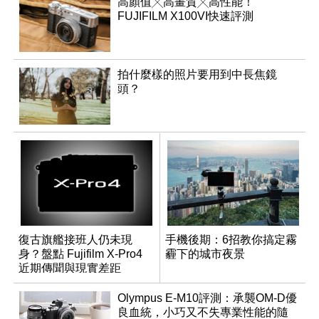
高顏值╳高畫質╳高性能！
FUJIFILM X100VI快速評測
拍什麼樣的照片要用到中長焦鏡
頭？
復古旗艦接班人仍未現
手機後期：6招教你搞定霧
身？盤點 Fujifilm X-Pro4
霾下的城市夜景
近期傳聞與現實差距
Olympus E-M10評測：承襲OM-D優
良血統，小巧又不失專業性能的隨