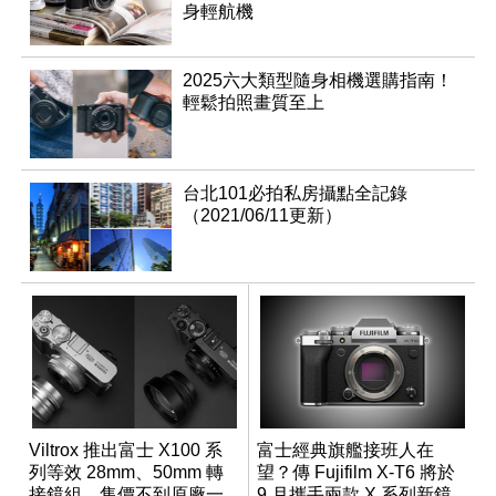
身輕航機
2025六大類型隨身相機選購指南！
輕鬆拍照畫質至上
台北101必拍私房攝點全記錄
（2021/06/11更新）
Viltrox 推出富士 X100 系
富士經典旗艦接班人在
列等效 28mm、50mm 轉
望？傳 Fujifilm X-T6 將於
接鏡組，售價不到原廠一
9 月攜手兩款 X 系列新鏡