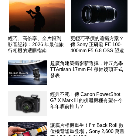
輕巧、高倍率、全片幅到
更輕巧平價的遠攝方案？
影音記錄：2026 年最佳旅
傳 Sony 正研發 FE 100-
行相機的選購指南
400mm F5-6.8 OSS 望遠
變焦鏡頭
超廣角建築攝影新選擇，銘匠光學
TTArtisan 17mm F4 移軸鏡頭正式
發表
經典不死！傳 Canon PowerShot
G7 X Mark III 的後繼機種有望在今
年年底前推出？
讓底片相機重生！I’m Back Roll 數
位機背隆重登場，Sony 2,600 萬畫