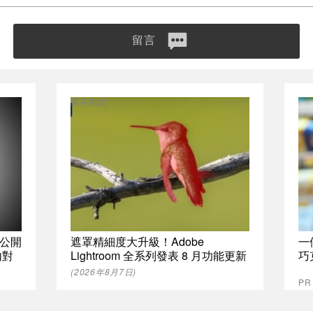
留言
業界動態
公開
遮罩精細度大升級！Adobe
一
內對
Lightroom 全系列發表 8 月功能更新
巧
(2026年8月7日)
P