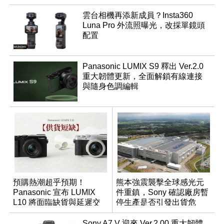
雲台相機再添新成員？Insta360
Luna Pro 外流照曝光，改採單鏡頭
配置
Panasonic LUMIX S9 釋出 Ver.2.0
重大韌體更新，全面解鎖有線連接
與隨身色調編輯
預購熱潮超乎預期！
熊本強震襲擊全球感光元
Panasonic 宣布 LUMIX
件重鎮，Sony 確認廠房暫
L10 將面臨缺貨與延遲交
停生產是否引發出貨危
貨時間
機？
Sony A7 V 迎來 Ver.2.00 重大韌體