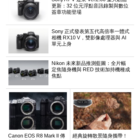
更新：32 位元浮點音訊錄製與數位
簽章功能登場
Sony 正式發表第五代高倍率一體式
相機 RX10 V，雙影像處理器與 AI
單元上身
Nikon 未來新品推測藍圖：全片幅
定焦隨身機與 RED 技術加持機種成
焦點
Canon EOS R8 Mark II 傳
經典旋轉散景隨身攜帶！