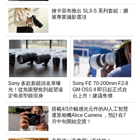
徠卡宣布推出 SL3-S 系列套組：擴
展專業攝影選項
Sony 多款新鏡頭名單曝
Sony FE 70-200mm F2.8
光！從魚眼變焦到超望遠
GM OSS II 即日起正式在
定焦原型鏡現身
台上市！建議售價
NT$76,980
搭載4/3片幅感光元件的AI人工智慧
運算相機Alice Camera ，預計在7
月中旬開始交貨！