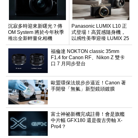
沉寂多時迎來新曙光？傳
Panasonic LUMIX L10 正
OM System 將於今年秋季
式登場！高質感隨身機，
推出全新輕量化相機
以感性美學迎接 LUMIX 25
週年
福倫達 NOKTON classic 35mm
F1.4 for Canon RF、Nikon Z 雙卡
口 7 月同步登台
歐盟環保法規步步逼近！Canon 著
手開發「無氟」新型鏡頭鍍膜
富士神祕新機完成註冊！會是旗艦
中片幅 GFX180 還是復古旁軸 X-
Pro4？