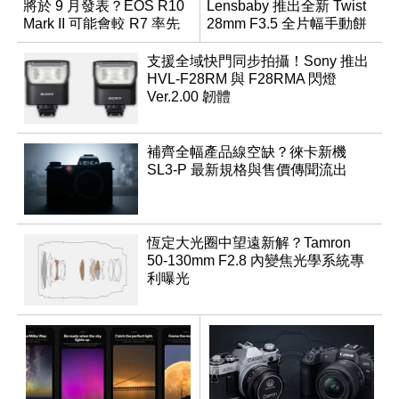
將於 9 月發表？EOS R10
Lensbaby 推出全新 Twist
Mark II 可能會較 R7 率先
28mm F3.5 全片幅手動餅
推出
乾鏡
支援全域快門同步拍攝！Sony 推出
HVL-F28RM 與 F28RMA 閃燈
Ver.2.00 韌體
補齊全幅產品線空缺？徠卡新機
SL3-P 最新規格與售價傳聞流出
恆定大光圈中望遠新解？Tamron
50-130mm F2.8 內變焦光學系統專
利曝光