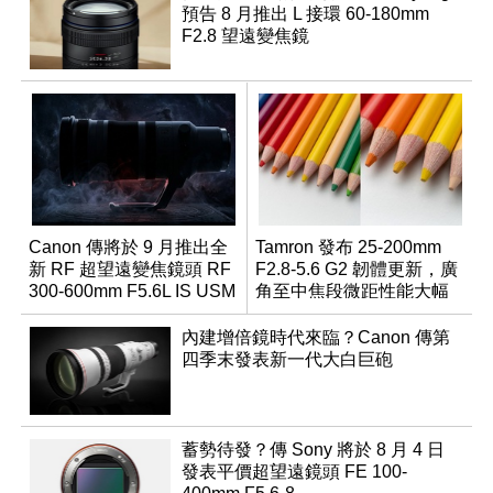
預告 8 月推出 L 接環 60-180mm
F2.8 望遠變焦鏡
Canon 傳將於 9 月推出全
Tamron 發布 25-200mm
新 RF 超望遠變焦鏡頭 RF
F2.8-5.6 G2 韌體更新，廣
300-600mm F5.6L IS USM
角至中焦段微距性能大幅
升級
內建增倍鏡時代來臨？Canon 傳第
四季末發表新一代大白巨砲
蓄勢待發？傳 Sony 將於 8 月 4 日
發表平價超望遠鏡頭 FE 100-