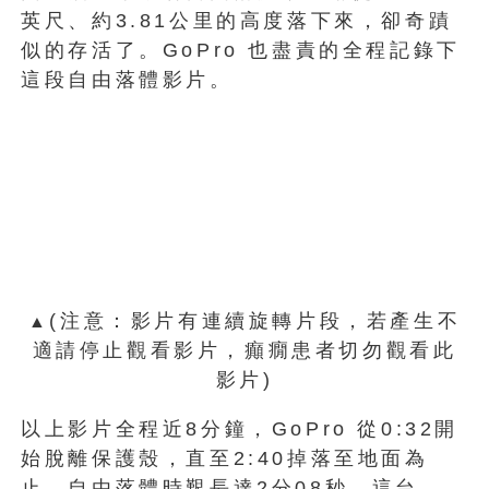
英尺、約3.81公里的高度落下來，卻奇蹟
似的存活了。GoPro 也盡責的全程記錄下
這段自由落體影片。
(注意：影片有連續旋轉片段，若產生不
▲
適請停止觀看影片，癲癇患者切勿觀看此
影片)
以上影片全程近8分鐘，GoPro 從0:32開
始脫離保護殼，直至2:40掉落至地面為
止，自由落體時艱長達2分08秒。這台