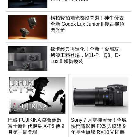
橫拍豎拍補光都沒問題！神牛發表
全新 Godox Lux Junior II 復古機頂
閃光燈
徠卡經典再進化！全新「金屬灰」
烤漆工藝登場，M11-P、Q3、D-
Lux 8 領銜換裝
巴黎 FUJIKINA 盛會倒數
Sony 7 月雙機齊發！全域
富士新世代機皇 X-T6 傳 9
快門電影機 FX5 與睽違 9
月第一周登場
年長焦旗艦 RX10 V 即將