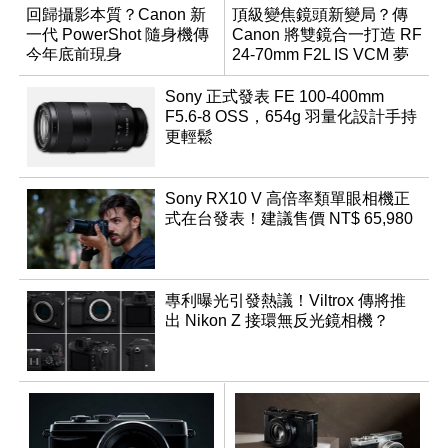
回歸攝影本質？Canon 新
頂級變焦鏡頭新變局？傳
一代 PowerShot 隨身機傳
Canon 將雙鏡合一打造 RF
今年底前現身
24-70mm F2L IS VCM 夢
幻規格
Sony 正式發表 FE 100-400mm
F5.6-8 OSS，654g 羽量化設計手持
更輕鬆
Sony RX10 V 高倍率類單眼相機正
式在台發表！建議售價 NT$ 65,980
專利曝光引發熱議！Viltrox 傳將推
出 Nikon Z 接環無反光鏡相機？