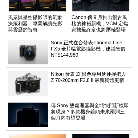
風景與星空攝影師的氣象
Canon 傳 9 月推出復古風
決策利器：專業解讀光影
格的神祕新機，VCM 定焦
與雲層的智慧
家族最終章也將壓軸登場
App「Atmos」登場
Sony 正式在台發表 Cinema Line
FX5 全片幅電影攝影機，建議售價
NT$144,980
Nikon 發表 Zf 銀色專用延伸握把與
Z 70-200mm F2.8 II 最新韌體更新
傳 Sony 雙處理器與全域快門新機即
將現身？多款機身鏡頭未來兩到三
個月內有望登場