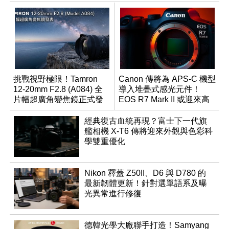
挑戰視野極限！Tamron
Canon 傳將為 APS-C 機型
12-20mm F2.8 (A084) 全
導入堆疊式感光元件！
片幅超廣角變焦鏡正式發
EOS R7 Mark II 或迎來高
表
速讀出升級
經典復古血統再現？富士下一代旗
艦相機 X-T6 傳將迎來外觀與色彩科
學雙重優化
Nikon 釋蓋 Z50II、D6 與 D780 的
最新韌體更新！針對選單語系及曝
光異常進行修復
德韓光學大廠聯手打造！Samyang