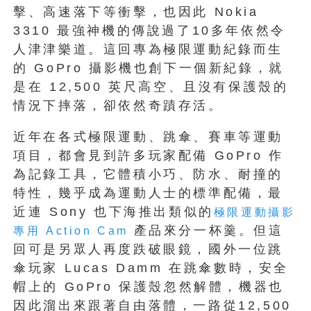
擊、高速落下等衝擊，也因此 Nokia
3310 最強神機的傳說過了10多年依然令
人津津樂道。這回專為極限運動紀錄而生
的 GoPro 攝影機也創下一個新紀錄，就
是在 12,500 英尺高空、且沒有保護殼的
情況下摔落，卻依然奇蹟存活。
近年在各式極限運動、跳傘、賽車等運動
項目，都會見到許多玩家配備 GoPro 作
為記錄工具，它體積小巧、防水、耐撞的
特性，幾乎成為運動人士的標準配備，最
近連 Sony 也下海推出類似的
極限運動攝影
產品來分一杯羹。但這
專用 Action Cam
回可是另眾人再度跌破眼鏡，國外一位跳
傘玩家 Lucas Damm 在跳傘數時，安全
帽上的 GoPro 保護殼忽然解體，機器也
因此溜出來跟著自由落體，一路從12,500