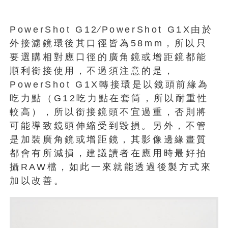
PowerShot G12∕PowerShot G1X由於
外接濾鏡環後其口徑皆為58mm，所以只
要選購相對應口徑的廣角鏡或增距鏡都能
順利銜接使用，不過須注意的是，
PowerShot G1X轉接環是以鏡頭前緣為
吃力點（G12吃力點在套筒，所以耐重性
較高），所以銜接鏡頭不宜過重，否則將
可能導致鏡頭伸縮受到毀損。另外，不管
是加裝廣角鏡或增距鏡，其影像邊緣畫質
都會有所減損，建議讀者在應用時最好拍
攝RAW檔，如此一來就能透過後製方式來
加以改善。