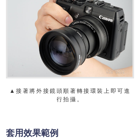
▲接著將外接鏡頭順著轉接環裝上即可進
行拍攝。
套用效果範例