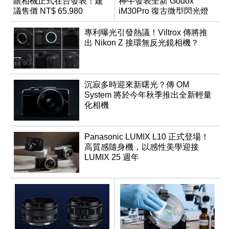
眼相機正式在台發表！建
神牛發表全新 Godox
議售價 NT$ 65,980
iM30Pro 復古微型閃光燈
專利曝光引發熱議！Viltrox 傳將推
出 Nikon Z 接環無反光鏡相機？
沉寂多時迎來新曙光？傳 OM
System 將於今年秋季推出全新輕量
化相機
Panasonic LUMIX L10 正式登場！
高質感隨身機，以感性美學迎接
LUMIX 25 週年