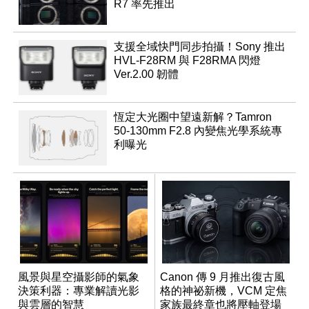
R7 率先推出
支援全域快門同步拍攝！Sony 推出
HVL-F28RM 與 F28RMA 閃燈
Ver.2.00 韌體
恆定大光圈中望遠新解？Tamron
50-130mm F2.8 內變焦光學系統專
利曝光
風景與星空攝影師的氣象
Canon 傳 9 月推出復古風
決策利器：專業解讀光影
格的神祕新機，VCM 定焦
與雲層的智慧
家族最終章也將壓軸登場