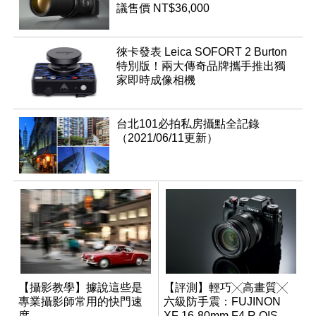
議售價 NT$36,000
徠卡發表 Leica SOFORT 2 Burton
特別版！兩大傳奇品牌攜手推出獨
家即時成像相機
台北101必拍私房攝點全記錄
（2021/06/11更新）
【攝影教學】據說這些是
【評測】輕巧╳高畫質╳
專業攝影師常用的快門速
六級防手震：FUJINON
度
XF 16-80mm F4 R OIS