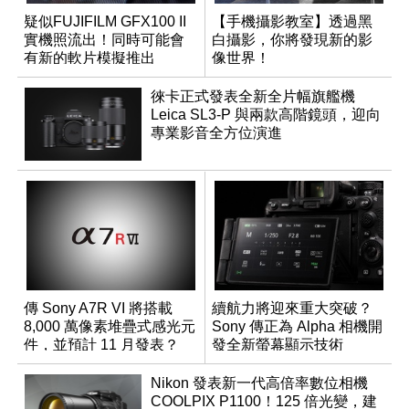
疑似FUJIFILM GFX100 II
【手機攝影教室】透過黑
實機照流出！同時可能會
白攝影，你將發現新的影
有新的軟片模擬推出
像世界！
徠卡正式發表全新全片幅旗艦機
Leica SL3-P 與兩款高階鏡頭，迎向
專業影音全方位演進
傳 Sony A7R VI 將搭載
續航力將迎來重大突破？
8,000 萬像素堆疊式感光元
Sony 傳正為 Alpha 相機開
件，並預計 11 月發表？
發全新螢幕顯示技術
Nikon 發表新一代高倍率數位相機
COOLPIX P1100！125 倍光變，建