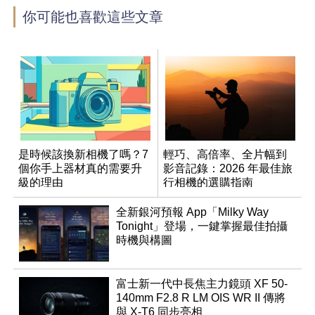
你可能也喜歡這些文章
是時候該換新相機了嗎？7
輕巧、高倍率、全片幅到
個你手上器材真的需要升
影音記錄：2026 年最佳旅
級的理由
行相機的選購指南
全新銀河預報 App「Milky Way
Tonight」登場，一鍵掌握最佳拍攝
時機與構圖
富士新一代中長焦主力鏡頭 XF 50-
140mm F2.8 R LM OIS WR II 傳將
與 X-T6 同步亮相