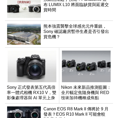
布 LUMIX L10 將面臨缺貨與延遲交
貨時間
熊本強震襲擊全球感光元件重鎮，
Sony 確認廠房暫停生產是否引發出
貨危機？
Sony 正式發表第五代高倍
Nikon 未來新品推測藍圖：
率一體式相機 RX10 V，雙
全片幅定焦隨身機與 RED
影像處理器與 AI 單元上身
技術加持機種成焦點
Canon EOS R8 Mark II 傳將於 9 月
發表？EOS R10 Mark II 可能會較