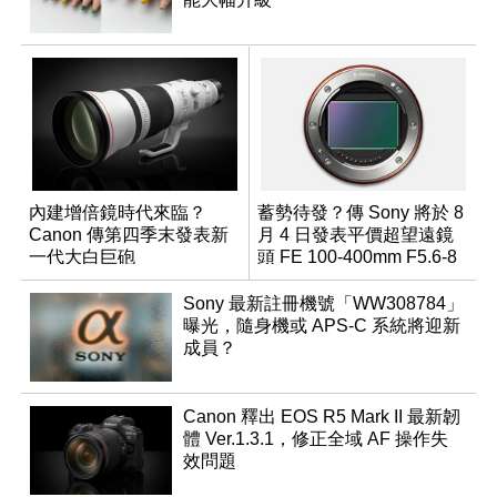
內建增倍鏡時代來臨？
蓄勢待發？傳 Sony 將於 8
Canon 傳第四季末發表新
月 4 日發表平價超望遠鏡
一代大白巨砲
頭 FE 100-400mm F5.6-8
Sony 最新註冊機號「WW308784」
曝光，隨身機或 APS-C 系統將迎新
成員？
Canon 釋出 EOS R5 Mark II 最新韌
體 Ver.1.3.1，修正全域 AF 操作失
效問題