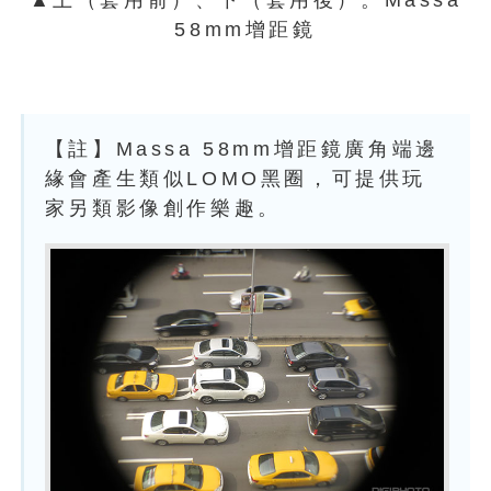
▲上（套用前）、下（套用後）。Massa
58mm增距鏡
【註】Massa 58mm增距鏡廣角端邊
緣會產生類似LOMO黑圈，可提供玩
家另類影像創作樂趣。