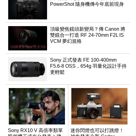
PowerShot 隨身機傳今年底前現身
頂級變焦鏡頭新變局？傳 Canon 將
雙鏡合一打造 RF 24-70mm F2L IS
VCM 夢幻規格
Sony 正式發表 FE 100-400mm
F5.6-8 OSS，654g 羽量化設計手持
更輕鬆
Sony RX10 V 高倍率類單
迷你閃燈也可以打跳燈！