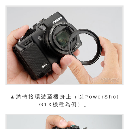
▲將轉接環裝至機身上（以PowerShot
G1X機種為例）。