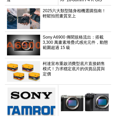
WR
2025六大類型隨身相機選購指南！
輕鬆拍照畫質至上
Sony A6900 傳聞規格流出：搭載
3,300 萬畫素堆疊式感光元件，動態
範圍超過 15 級
柯達宣布重啟消費型底片直接銷售
模式！力求穩定底片的供貨品質與
定價