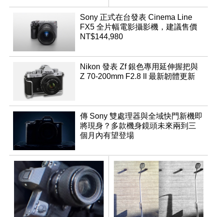
App「Atmos」登場
Sony 正式在台發表 Cinema Line
FX5 全片幅電影攝影機，建議售價
NT$144,980
Nikon 發表 Zf 銀色專用延伸握把與
Z 70-200mm F2.8 II 最新韌體更新
傳 Sony 雙處理器與全域快門新機即
將現身？多款機身鏡頭未來兩到三
個月內有望登場