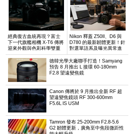
經典復古血統再現？富士
Nikon 釋蓋 Z50II、D6 與
下一代旗艦相機 X-T6 傳將
D780 的最新韌體更新！針
迎來外觀與色彩科學雙重
對選單語系及曝光異常進
優化
行修復
德韓光學大廠聯手打造！Samyang
預告 8 月推出 L 接環 60-180mm
F2.8 望遠變焦鏡
Canon 傳將於 9 月推出全新 RF 超
望遠變焦鏡頭 RF 300-600mm
F5.6L IS USM
Tamron 發布 25-200mm F2.8-5.6
G2 韌體更新，廣角至中焦段微距性
能大幅升級