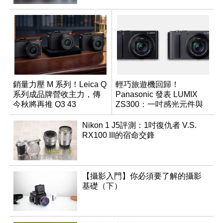
銷量力壓 M 系列！Leica Q
輕巧旅遊機回歸！
系列成品牌營收主力，傳
Panasonic 發表 LUMIX
今秋將再推 Q3 43
ZS300：一吋感光元件與
Monochrom
15 倍光學變焦
Nikon 1 J5評測：1吋復仇者 V.S.
RX100 III的宿命交鋒
【攝影入門】你必須要了解的攝影
基礎（下）