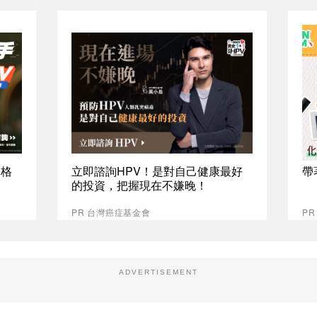
資格
立即諮詢HPV！是對自己健康最好
帶
的投資，把握現在不嫌晚！
PR 台灣癌症基金會
PR
ADVERTISEMENT