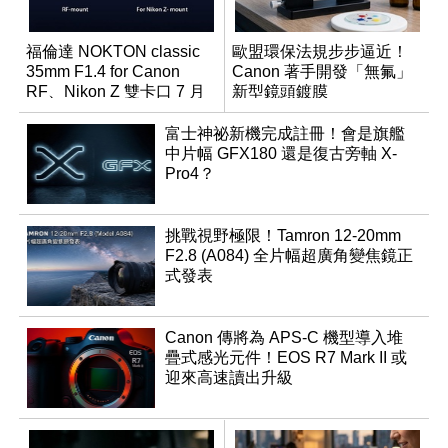
福倫達 NOKTON classic
歐盟環保法規步步逼近！
35mm F1.4 for Canon
Canon 著手開發「無氟」
RF、Nikon Z 雙卡口 7 月
新型鏡頭鍍膜
同步登台
富士神祕新機完成註冊！會是旗艦
中片幅 GFX180 還是復古旁軸 X-
Pro4？
挑戰視野極限！Tamron 12-20mm
F2.8 (A084) 全片幅超廣角變焦鏡正
式發表
Canon 傳將為 APS-C 機型導入堆
疊式感光元件！EOS R7 Mark II 或
迎來高速讀出升級