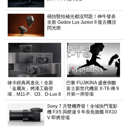
橫拍豎拍補光都沒問題！神牛發表
全新 Godox Lux Junior II 復古機頂
閃光燈
徠卡經典再進化！全新
巴黎 FUJIKINA 盛會倒數
「金屬灰」烤漆工藝登
富士新世代機皇 X-T6 傳 9
場，M11-P、Q3、D-Lux 8
月第一周登場
領銜換裝
Sony 7 月雙機齊發！全域快門電影
機 FX5 與睽違 9 年長焦旗艦 RX10
V 即將登場