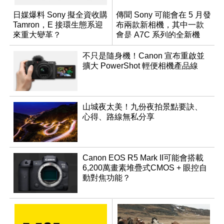
日媒爆料 Sony 擬全資收購
傳聞 Sony 可能會在 5 月發
Tamron，E 接環生態系迎
布兩款新相機，其中一款
來重大變革？
會是 A7C 系列的全新機
種？
不只是隨身機！Canon 宣布重啟並
擴大 PowerShot 輕便相機產品線
山城夜太美！九份夜拍景點要訣、
心得、路線無私分享
Canon EOS R5 Mark II可能會搭載
6,200萬畫素堆疊式CMOS + 眼控自
動對焦功能？