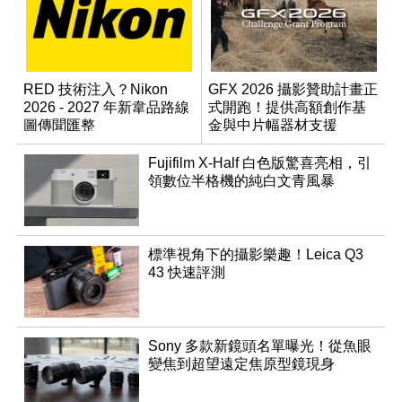
RED 技術注入？Nikon
GFX 2026 攝影贊助計畫正
2026 - 2027 年新韋品路線
式開跑！提供高額創作基
圖傳聞匯整
金與中片幅器材支援
Fujifilm X-Half 白色版驚喜亮相，引
領數位半格機的純白文青風暴
標準視角下的攝影樂趣！Leica Q3
43 快速評測
Sony 多款新鏡頭名單曝光！從魚眼
變焦到超望遠定焦原型鏡現身