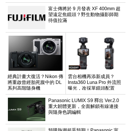
富士傳將於 9 月發表 XF 400mm 超
望遠定焦鏡頭？野生動物攝影師期
待值拉滿
經典計畫大復活？Nikon 傳
雲台相機再添新成員？
將重啟曾經胎死腹中的 DL
Insta360 Luna Pro 外流照
系列高階隨身機
曝光，改採單鏡頭配置
Panasonic LUMIX S9 釋出 Ver.2.0
重大韌體更新，全面解鎖有線連接
與隨身色調編輯
預購熱潮超乎預期！Panasonic 宣