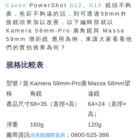
PowerShot
、
鏡頭不夠
Canon
G12
G1X
廣，焦距不夠遠的話，則可透過58mm外
接鏡頭來加以改善，以下編輯部就以
Kamera 58mm-Pro 廣角鏡與 Massa
58mm 增距鏡 應用為例，來讓大家看看他
們的實拍效果為何？
規格比較表
型號 / 規
Kamera 58mm-Pro廣
Massa 58mm望
格
角鏡
遠鏡
產品尺寸
68×35（直徑×高）
64×24（直徑×
高）
淨重
160g
120g
廠商資訊
；0800-525-388
佳美能國際貿易