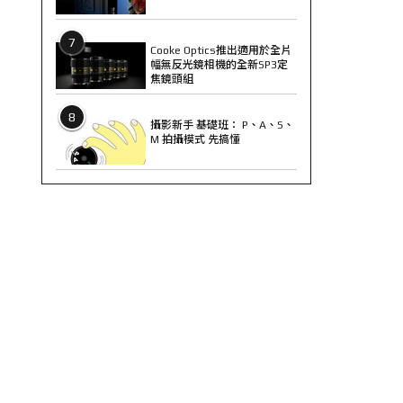
7
Cooke Optics推出適用於全片
幅無反光鏡相機的全新SP3定
焦鏡頭組
8
攝影新手 基礎班： P、A、S、
M 拍攝模式 先搞懂