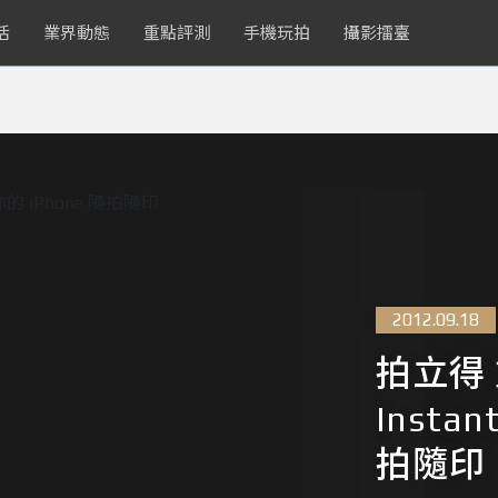
活
業界動態
重點評測
手機玩拍
攝影擂臺
2012.09.18
拍立得 
Instan
拍隨印