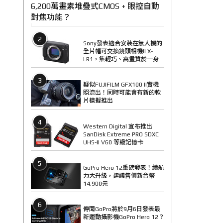
6,200萬畫素堆疊式CMOS + 眼控自動
對焦功能？
2
Sony發表適合安裝在無人機的
全片幅可交換鏡頭相機ILX-
LR1，集輕巧、高畫質於一身
3
疑似FUJIFILM GFX100 II實機
照流出！同時可能會有新的軟
片模擬推出
4
Western Digital 宣布推出
SanDisk Extreme PRO SDXC
UHS-II V60 等級記憶卡
5
GoPro Hero 12重磅發表！續航
力大升級，建議售價新台幣
14,900元
6
傳聞GoPro將於9月6日發表最
新運動攝影機GoPro Hero 12？