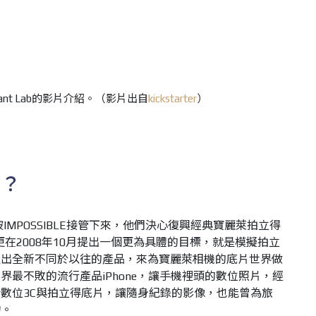
Instant Lab的影片介紹。（影片出自
kickstarter
）
在？
IMPOSSIBLE接管下來，他們決心復興經典寶麗萊拍立得
更在2008年10月提出一個更為具體的目標，就是模擬拍立
產出全新不同於以往的產品，來為寶麗萊相機的底片世界做
最不敗的流行產品iPhone，讓手機裡頭的數位照片，經
數位3C與拍立得底片，讓隨身紀錄的影像，也能曾為旅
物。