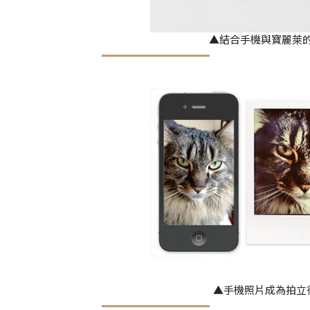
▲結合手機與寶麗萊
▲手機照片成為拍立