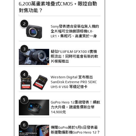
6,200萬畫素堆疊式CMOS + 眼控自動
對焦功能？
2
Sony發表適合安裝在無人機的
全片幅可交換鏡頭相機ILX-
LR1，集輕巧、高畫質於一身
3
疑似FUJIFILM GFX100 II實機
照流出！同時可能會有新的軟
片模擬推出
4
Western Digital 宣布推出
SanDisk Extreme PRO SDXC
UHS-II V60 等級記憶卡
5
GoPro Hero 12重磅發表！續航
力大升級，建議售價新台幣
14,900元
6
傳聞GoPro將於9月6日發表最
新運動攝影機GoPro Hero 12？