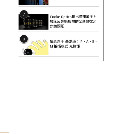
7
Cooke Optics推出適用於全片
幅無反光鏡相機的全新SP3定
焦鏡頭組
8
攝影新手 基礎班： P、A、S、
M 拍攝模式 先搞懂