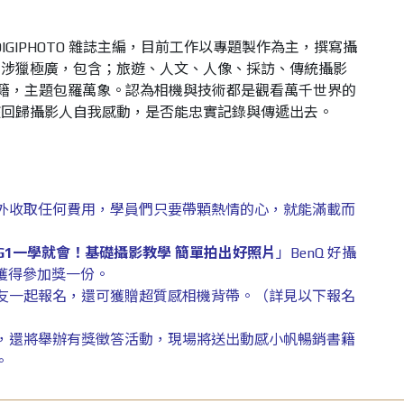
IGIPHOTO 雜誌主編，目前工作以專題製作為主，撰寫攝
圍涉獵極廣，包含；旅遊、人文、人像、採訪、傳統攝影
影書籍，主題包羅萬象。認為相機與技術都是觀看萬千世界的
該回歸攝影人自我感動，是否能忠實記錄與傳遞出去。
外收取任何費用，學員們只要帶顆熱情的心，就能滿載而
G1一學就會！基礎攝影教學 簡單拍出好照片
」BenQ 好攝
獲得參加獎一份。
友一起報名，還可獲贈超質感相機背帶。（詳見以下報名
，還將舉辦有獎徵答活動，現場將送出動感小帆暢銷書籍
。