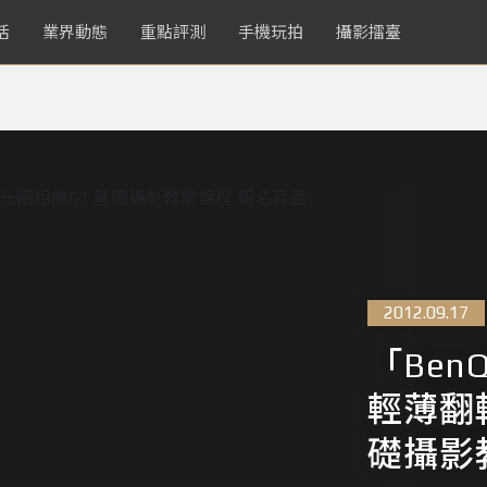
活
業界動態
重點評測
手機玩拍
攝影擂臺
2012.09.17
「Be
輕薄翻
礎攝影