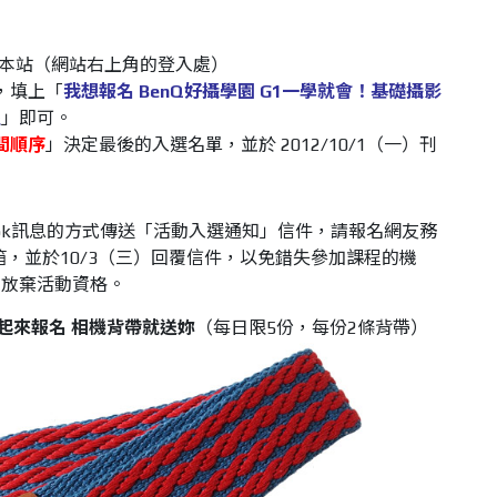
號登入本站（網站右上角的登入處）
處，填上「
我想報名 BenQ好攝學園 G1一學就會！基礎攝影
程
」即可。
間順序
」決定最後的入選名單，並於 2012/10/1（一）刊
book訊息的方式傳送「活動入選通知」信件，請報名網友務
信箱，並於10/3（三）回覆信件，以免錯失參加課程的機
同放棄活動資格。
起來報名 相機背帶就送妳
（每日限5份，每份2條背帶）