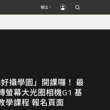
關注
nQ好攝學園」開課囉！ 最
轉螢幕大光圈相機G1 基
教學課程 報名頁面