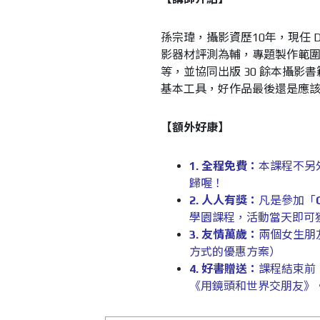
孫宗瑋，攝影資歷10年，現任 D
影器材評測為輔，專題製作範
等，並協同出版 30 餘本攝
基本工具，好作品最後還是應
【額外好康】
1. 全程免費：
本課程不另
歸喔！
2. 人人有獎：
凡是參加「
學園課程，活動當天即可
3. 友情萬歲：
兩個女生朋
方式的優惠方案）
4. 好書贈送：
課程結束前
《用鏡頭和世界交朋友》