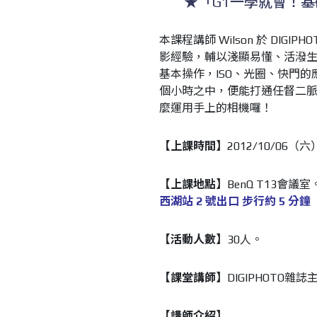
★
「G1一學就會！
本課程講師 Wilson 於 DIG
影經驗，輔以淺顯易懂、活潑
基本操作，ISO、光圈、快門
個小時之中，便能打通任督二
麼運用手上的相機囉！
【上課時間】
2012/10/06（六）1
【上課地點】
BenQ T13會
西湖站 2 號出口 步行約 5 分鐘
【活動人數】
30人。
【課堂講師】
DIGIPHOTO雜誌
【講師介紹】