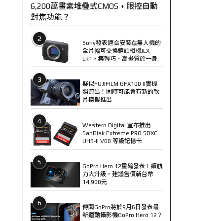
6,200萬畫素堆疊式CMOS + 眼控自動
對焦功能？
2
Sony發表適合安裝在無人機的
全片幅可交換鏡頭相機ILX-
LR1，集輕巧、高畫質於一身
3
疑似FUJIFILM GFX100 II實機
照流出！同時可能會有新的軟
片模擬推出
4
Western Digital 宣布推出
SanDisk Extreme PRO SDXC
UHS-II V60 等級記憶卡
5
GoPro Hero 12重磅發表！續航
力大升級，建議售價新台幣
14,900元
6
傳聞GoPro將於9月6日發表最
新運動攝影機GoPro Hero 12？