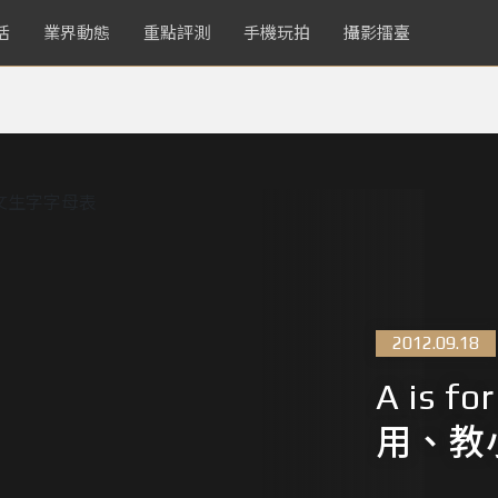
活
業界動態
重點評測
手機玩拍
攝影擂臺
2012.09.18
A is 
用、教