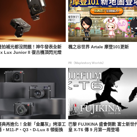
豎拍補光都沒問題！神牛發表全新
楓之谷世界 Artale 摩登101更新
x Lux Junior II 復古機頂閃光燈
PR（Maplestory Worlds）
經典再進化！全新「金屬灰」烤漆工
巴黎 FUJIKINA 盛會倒數 富士新世
，M11-P、Q3、D-Lux 8 領銜換
皇 X-T6 傳 9 月第一周登場