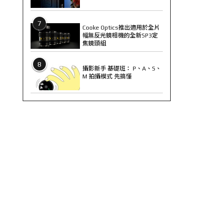
7
Cooke Optics推出適用於全片
幅無反光鏡相機的全新SP3定
焦鏡頭組
8
攝影新手 基礎班： P、A、S、
M 拍攝模式 先搞懂