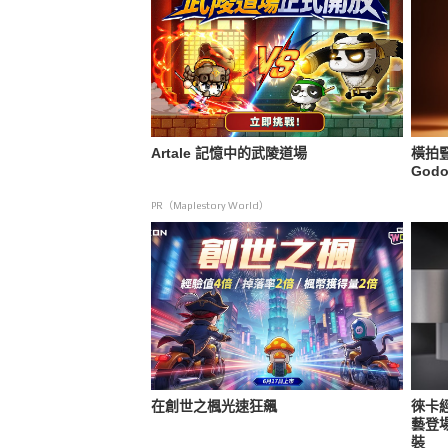
Artale 記憶中的武陵道場
橫拍
Godo
PR（Maplestory World）
在創世之楓光速狂飆
徠卡
藝登場
裝