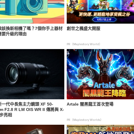
候該換新相機了嗎？7個你手上器材
創世之楓盛大開服
需要升級的理由
PR（Maplestory World）
一代中長焦主力鏡頭 XF 50-
Artale 闇黑龍王首次登場
m F2.8 R LM OIS WR II 傳將與 X-
同步亮相
PR（Maplestory Worlds）