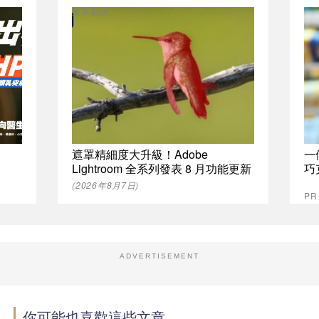
業界動態
遮罩精細度大升級！Adobe
一
Lightroom 全系列發表 8 月功能更新
巧
(2026年8月7日)
P
ADVERTISEMENT
你可能也喜歡這些文章