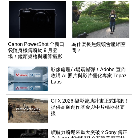
Canon PowerShot 全新口
為什麼長焦鏡頭會壓縮空
袋隨身機傳將於 9 月登
間？
場！鏡頭規格與運算攝影
升級成為焦點
影像處理市場震撼彈！Adobe 宣佈
收購 AI 照片與影片優化專家 Topaz
Labs
GFX 2026 攝影贊助計畫正式開跑！
提供高額創作基金與中片幅器材支
援
續航力將迎來重大突破？Sony 傳正