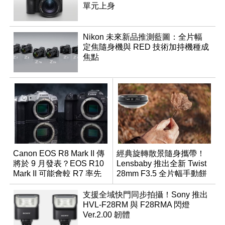
單元上身
Nikon 未來新品推測藍圖：全片幅
定焦隨身機與 RED 技術加持機種成
焦點
Canon EOS R8 Mark II 傳
經典旋轉散景隨身攜帶！
將於 9 月發表？EOS R10
Lensbaby 推出全新 Twist
Mark II 可能會較 R7 率先
28mm F3.5 全片幅手動餅
推出
乾鏡
支援全域快門同步拍攝！Sony 推出
HVL-F28RM 與 F28RMA 閃燈
Ver.2.00 韌體