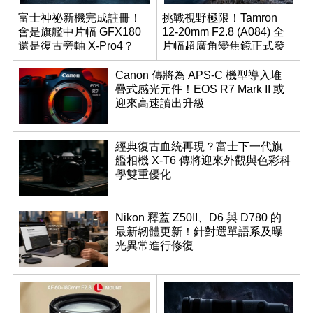
富士神祕新機完成註冊！
挑戰視野極限！Tamron
會是旗艦中片幅 GFX180
12-20mm F2.8 (A084) 全
還是復古旁軸 X-Pro4？
片幅超廣角變焦鏡正式發
表
Canon 傳將為 APS-C 機型導入堆
疊式感光元件！EOS R7 Mark II 或
迎來高速讀出升級
經典復古血統再現？富士下一代旗
艦相機 X-T6 傳將迎來外觀與色彩科
學雙重優化
Nikon 釋蓋 Z50II、D6 與 D780 的
最新韌體更新！針對選單語系及曝
光異常進行修復