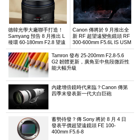
德韓光學大廠聯手打造！
Canon 傳將於 9 月推出全
Samyang 預告 8 月推出 L
新 RF 超望遠變焦鏡頭 RF
接環 60-180mm F2.8 望遠
300-600mm F5.6L IS USM
變焦鏡
Tamron 發布 25-200mm F2.8-5.6
G2 韌體更新，廣角至中焦段微距性
能大幅升級
內建增倍鏡時代來臨？Canon 傳第
四季末發表新一代大白巨砲
蓄勢待發？傳 Sony 將於 8 月 4 日
發表平價超望遠鏡頭 FE 100-
400mm F5.6-8