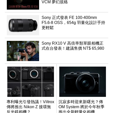
VCM 夢幻規格
Sony 正式發表 FE 100-400mm
F5.6-8 OSS，654g 羽量化設計手持
更輕鬆
Sony RX10 V 高倍率類單眼相機正
式在台發表！建議售價 NT$ 65,980
專利曝光引發熱議！Viltrox
沉寂多時迎來新曙光？傳
傳將推出 Nikon Z 接環無
OM System 將於今年秋季
反光鏡相機？
推出全新輕量化相機