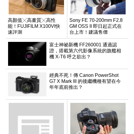
高顏值╳高畫質╳高性
Sony FE 70-200mm F2.8
能！FUJIFILM X100VI快
GM OSS II 即日起正式在
速評測
台上市！建議售價
NT$76,980
富士神祕新機 FF260001 通過認
證，搭載第六代影像系統的旗艦相
機 X-T6 呼之欲出？
經典不死！傳 Canon PowerShot
G7 X Mark III 的後繼機種有望在今
年年底前推出？