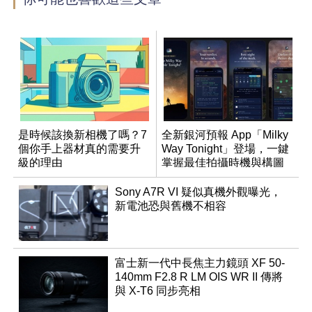
是時候該換新相機了嗎？7
全新銀河預報 App「Milky
個你手上器材真的需要升
Way Tonight」登場，一鍵
級的理由
掌握最佳拍攝時機與構圖
Sony A7R VI 疑似真機外觀曝光，
新電池恐與舊機不相容
富士新一代中長焦主力鏡頭 XF 50-
140mm F2.8 R LM OIS WR II 傳將
與 X-T6 同步亮相