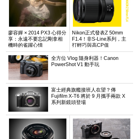
廖容嬋 × 2014 PX3 心得分
Nikon正式發表Z 50mm
享：永遠不要忘記剛拿相
F1.4！非S-Line系列，主
機時的雀躍心情
打輕巧與高CP值
全方位 Vlog 隨身利器！Canon
PowerShot V1 動手玩
富士經典旗艦接班人在望？傳
Fujifilm X-T6 將於 9 月攜手兩款 X
系列新鏡頭登場