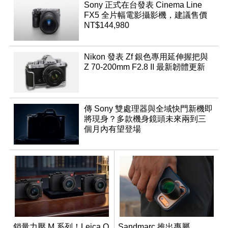
Sony 正式在台發表 Cinema Line
FX5 全片幅電影攝影機，建議售價
NT$144,980
Nikon 發表 Zf 銀色專用延伸握把與
Z 70-200mm F2.8 II 最新韌體更新
傳 Sony 雙處理器與全域快門新機即
將現身？多款機身鏡頭未來兩到三
個月內有望登場
銷量力壓 M 系列！Leica Q
Sandmarc 推出專屬