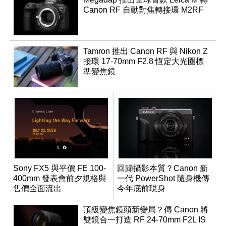
Canon RF 自動對焦轉接環 M2RF
Tamron 推出 Canon RF 與 Nikon Z
接環 17-70mm F2.8 恆定大光圈標
準變焦鏡
Sony FX5 與平價 FE 100-
回歸攝影本質？Canon 新
400mm 發表會前夕規格與
一代 PowerShot 隨身機傳
售價全面流出
今年底前現身
頂級變焦鏡頭新變局？傳 Canon 將
雙鏡合一打造 RF 24-70mm F2L IS