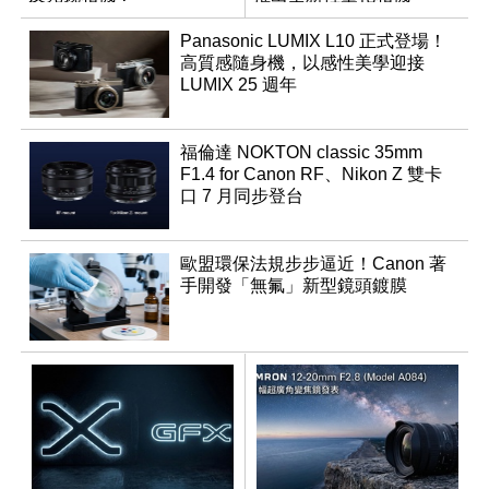
Panasonic LUMIX L10 正式登場！
高質感隨身機，以感性美學迎接
LUMIX 25 週年
福倫達 NOKTON classic 35mm
F1.4 for Canon RF、Nikon Z 雙卡
口 7 月同步登台
歐盟環保法規步步逼近！Canon 著
手開發「無氟」新型鏡頭鍍膜