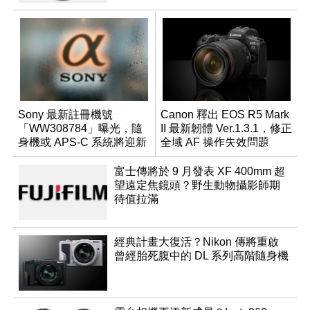
Sony 最新註冊機號
Canon 釋出 EOS R5 Mark
「WW308784」曝光，隨
II 最新韌體 Ver.1.3.1，修正
身機或 APS-C 系統將迎新
全域 AF 操作失效問題
成員？
富士傳將於 9 月發表 XF 400mm 超
望遠定焦鏡頭？野生動物攝影師期
待值拉滿
經典計畫大復活？Nikon 傳將重啟
曾經胎死腹中的 DL 系列高階隨身機