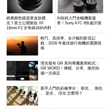
經典餅乾鏡迎來改款曙
AI加持入門全幅機新篇
光？富士公開新款 XF
章！Sony A7C II快速評測
18mm F2 定焦鏡頭的內對
焦專利
輕巧、高倍率、全片幅到影音記
錄：2026 年最佳旅行相機的選購指
南
理光發布 GR 系列專屬應用程式：
GR WORD！傳檔、分享、搖控拍
攝一次搞定
新手入門的必修學分： 順光 、 側光
、 逆光 、頂光 怎麼用？