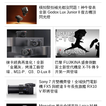
橫拍豎拍補光都沒問題！神牛發表
全新 Godox Lux Junior II 復古機頂
閃光燈
徠卡經典再進化！全新
巴黎 FUJIKINA 盛會倒數
「金屬灰」烤漆工藝登
富士新世代機皇 X-T6 傳 9
場，M11-P、Q3、D-Lux 8
月第一周登場
領銜換裝
Sony 7 月雙機齊發！全域快門電影
機 FX5 與睽違 9 年長焦旗艦 RX10
V 即將登場
Megadap 推出全球首款 Leica M 轉