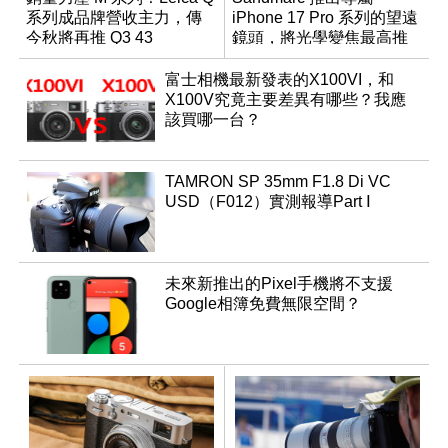
系列成品牌營收主力，傳
iPhone 17 Pro 系列的望遠
今秋將再推 Q3 43
鏡頭，將光學變焦最高推
Monochrom
升至 16 倍
富士相機最新發表的X100VI，和
X100V究竟主要差異有哪些？我應
該買哪一台？
TAMRON SP 35mm F1.8 Di VC
USD（F012）實測報導Part Ⅰ
未來新推出的Pixel手機將不支援
Google相簿免費無限空間？