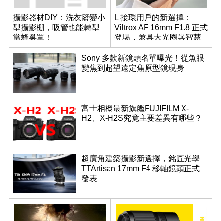
攝影器材DIY：洗衣籃變小
L 接環用戶的新選擇：
型攝影棚，吸管也能轉型
Viltrox AF 16mm F1.8 正式
當蜂巢罩！
登場，兼具大光圈與智慧
數位介面
Sony 多款新鏡頭名單曝光！從魚眼
變焦到超望遠定焦原型鏡現身
富士相機最新旗艦FUJIFILM X-
H2、X-H2S究竟主要差異有哪些？
超廣角建築攝影新選擇，銘匠光學
TTArtisan 17mm F4 移軸鏡頭正式
發表