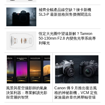
補齊全幅產品線空缺？徠卡新機
SL3-P 最新規格與售價傳聞流出
恆定大光圈中望遠新解？Tamron
50-130mm F2.8 內變焦光學系統專
利曝光
風景與星空攝影師的氣象
Canon 傳 9 月推出復古風
決策利器：專業解讀光影
格的神祕新機，VCM 定焦
與雲層的智慧
家族最終章也將壓軸登場
App「Atmos」登場