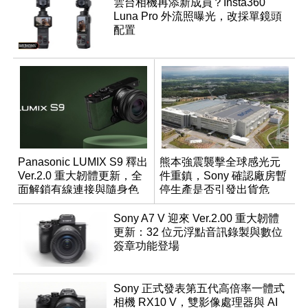
雲台相機再添新成員？Insta360
Luna Pro 外流照曝光，改採單鏡頭
配置
Panasonic LUMIX S9 釋出
熊本強震襲擊全球感光元
Ver.2.0 重大韌體更新，全
件重鎮，Sony 確認廠房暫
面解鎖有線連接與隨身色
停生產是否引發出貨危
調編輯
機？
Sony A7 V 迎來 Ver.2.00 重大韌體
更新：32 位元浮點音訊錄製與數位
簽章功能登場
Sony 正式發表第五代高倍率一體式
相機 RX10 V，雙影像處理器與 AI