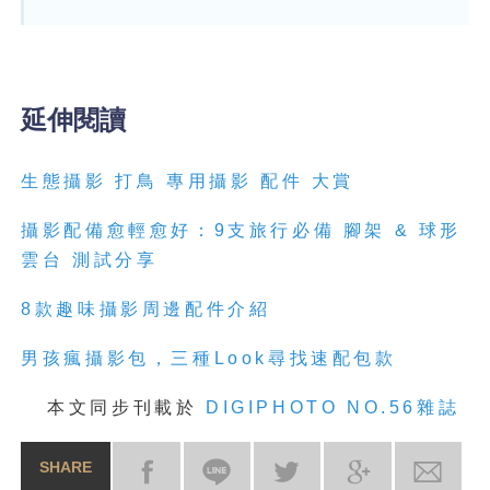
延伸閱讀
生態攝影 打鳥 專用攝影 配件 大賞
攝影配備愈輕愈好：9支旅行必備 腳架 & 球形
雲台 測試分享
8款趣味攝影周邊配件介紹
男孩瘋攝影包，三種Look尋找速配包款
本文同步刊載於
DIGIPHOTO NO.56雜誌
SHARE