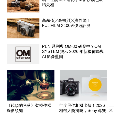
睛亮相
高顏值╳高畫質╳高性能！
FUJIFILM X100VI快速評測
PEN 系列與 OM-30 研發中？OM
SYSTEM 揭示 2026 年新機佈局與
AI 影像藍圖
《鏡頭的角落》裝模作樣
年度最佳相機出爐！2026
攝影須知
相機大獎揭曉，Sony 奪雙