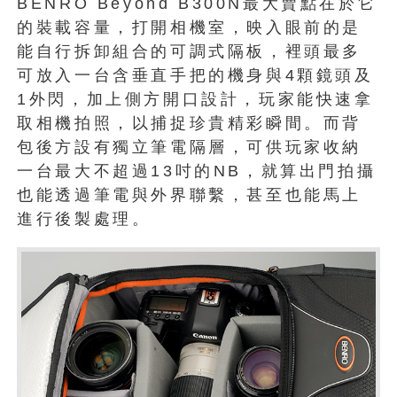
BENRO Beyond B300N最大賣點在於它
的裝載容量，打開相機室，映入眼前的是
能自行拆卸組合的可調式隔板，裡頭最多
可放入一台含垂直手把的機身與4顆鏡頭及
1外閃，加上側方開口設計，玩家能快速拿
取相機拍照，以捕捉珍貴精彩瞬間。而背
包後方設有獨立筆電隔層，可供玩家收納
一台最大不超過13吋的NB，就算出門拍攝
也能透過筆電與外界聯繫，甚至也能馬上
進行後製處理。