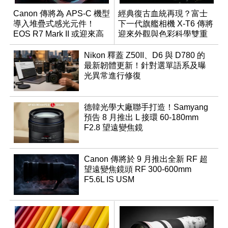
Canon 傳將為 APS-C 機型
經典復古血統再現？富士
導入堆疊式感光元件！
下一代旗艦相機 X-T6 傳將
EOS R7 Mark II 或迎來高
迎來外觀與色彩科學雙重
速讀出升級
優化
Nikon 釋蓋 Z50II、D6 與 D780 的
最新韌體更新！針對選單語系及曝
光異常進行修復
德韓光學大廠聯手打造！Samyang
預告 8 月推出 L 接環 60-180mm
F2.8 望遠變焦鏡
Canon 傳將於 9 月推出全新 RF 超
望遠變焦鏡頭 RF 300-600mm
F5.6L IS USM