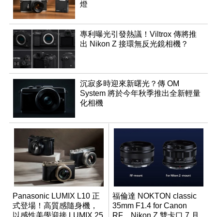
燈
專利曝光引發熱議！Viltrox 傳將推
出 Nikon Z 接環無反光鏡相機？
沉寂多時迎來新曙光？傳 OM
System 將於今年秋季推出全新輕量
化相機
Panasonic LUMIX L10 正
福倫達 NOKTON classic
式登場！高質感隨身機，
35mm F1.4 for Canon
以感性美學迎接 LUMIX 25
RF、Nikon Z 雙卡口 7 月