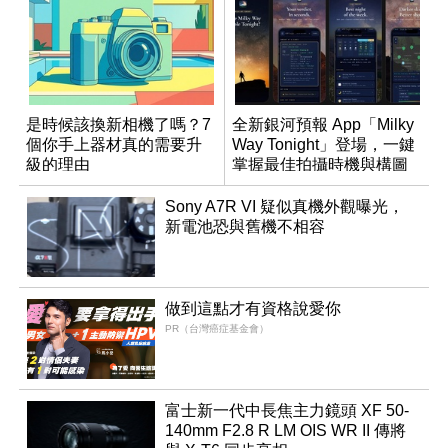
是時候該換新相機了嗎？7
全新銀河預報 App「Milky
個你手上器材真的需要升
Way Tonight」登場，一鍵
級的理由
掌握最佳拍攝時機與構圖
Sony A7R VI 疑似真機外觀曝光，
新電池恐與舊機不相容
做到這點才有資格說愛你
PR（台灣癌症基金會）
富士新一代中長焦主力鏡頭 XF 50-
140mm F2.8 R LM OIS WR II 傳將