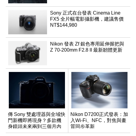
Sony 正式在台發表 Cinema Line
FX5 全片幅電影攝影機，建議售價
NT$144,980
Nikon 發表 Zf 銀色專用延伸握把與
Z 70-200mm F2.8 II 最新韌體更新
傳 Sony 雙處理器與全域快
Nikon D7200正式發表：加
門新機即將現身？多款機
入Wi-Fi、NFC，對焦與畫
身鏡頭未來兩到三個月內
質同步革新
有望登場