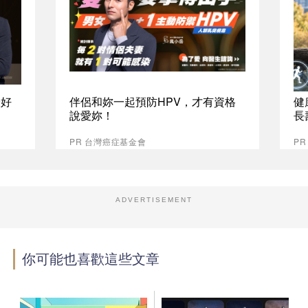
最好
伴侶和妳一起預防HPV，才有資格
健
說愛妳！
長
PR 台灣癌症基金會
PR
ADVERTISEMENT
你可能也喜歡這些文章