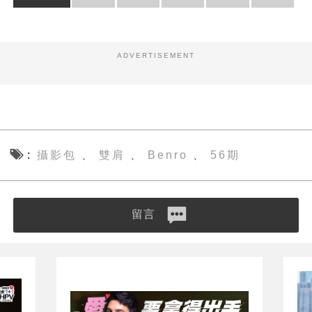
ADVERTISEMENT
攝影包
雙肩
Benro
56期
、
、
、
留言