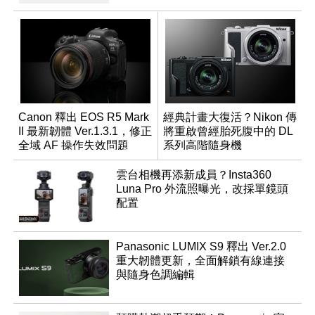
Canon 釋出 EOS R5 Mark
經典計畫大復活？Nikon 傳
II 最新韌體 Ver.1.3.1，修正
將重啟曾經胎死腹中的 DL
全域 AF 操作失效問題
系列高階隨身機
雲台相機再添新成員？Insta360
Luna Pro 外流照曝光，改採單鏡頭
配置
Panasonic LUMIX S9 釋出 Ver.2.0
重大韌體更新，全面解鎖有線連接
與隨身色調編輯