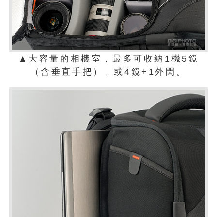
▲大容量的相機室，最多可收納1機5鏡
（含垂直手把），或4鏡+1外閃。