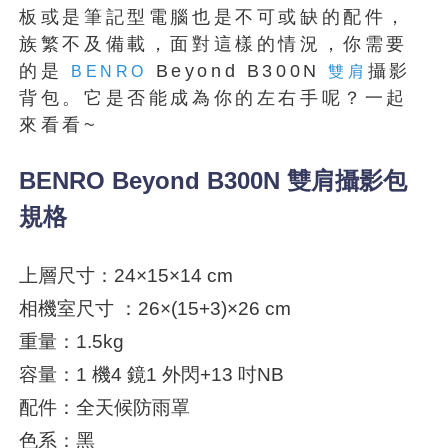
板或是筆記型電腦也是不可或缺的配件，
族繁不及備載，面對這樣的情況，你需要
的是
Beyond B300N
攝影
BENRO
雙肩
背包。它是否能成為你的左右手呢？一起
來看看~
BENRO Beyond B300N 雙肩攝影包
規格
上層尺寸：24×15×14 cm
相機室尺寸 ：26×(15+3)×26 cm
重量：1.5kg
容量：1 機4 鏡1 外閃+13 吋NB
配件：全天候防雨罩
色系：黑