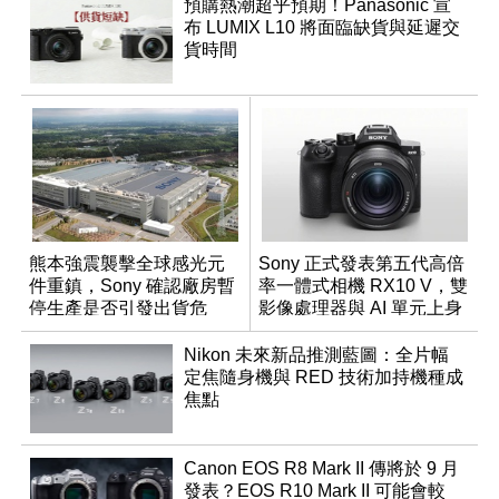
預購熱潮超乎預期！Panasonic 宣
布 LUMIX L10 將面臨缺貨與延遲交
貨時間
熊本強震襲擊全球感光元
Sony 正式發表第五代高倍
件重鎮，Sony 確認廠房暫
率一體式相機 RX10 V，雙
停生產是否引發出貨危
影像處理器與 AI 單元上身
機？
Nikon 未來新品推測藍圖：全片幅
定焦隨身機與 RED 技術加持機種成
焦點
Canon EOS R8 Mark II 傳將於 9 月
發表？EOS R10 Mark II 可能會較