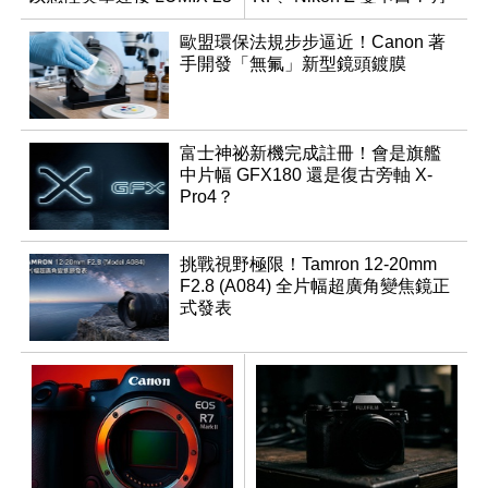
週年
同步登台
歐盟環保法規步步逼近！Canon 著
手開發「無氟」新型鏡頭鍍膜
富士神祕新機完成註冊！會是旗艦
中片幅 GFX180 還是復古旁軸 X-
Pro4？
挑戰視野極限！Tamron 12-20mm
F2.8 (A084) 全片幅超廣角變焦鏡正
式發表