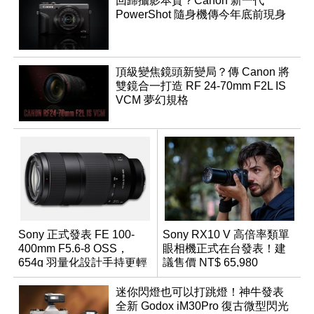
回歸攝影本質？Canon 新一代
PowerShot 隨身機傳今年底前現身
頂級變焦鏡頭新變局？傳 Canon 將
雙鏡合一打造 RF 24-70mm F2L IS
VCM 夢幻規格
Sony 正式發表 FE 100-
Sony RX10 V 高倍率類單
400mm F5.6-8 OSS，
眼相機正式在台發表！建
654g 羽量化設計手持更輕
議售價 NT$ 65,980
鬆
迷你閃燈也可以打跳燈！神牛發表
全新 Godox iM30Pro 復古微型閃光