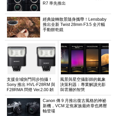
R7 率先推出
經典旋轉散景隨身攜帶！Lensbaby
推出全新 Twist 28mm F3.5 全片幅
手動餅乾鏡
支援全域快門同步拍攝！
風景與星空攝影師的氣象
Sony 推出 HVL-F28RM 與
決策利器：專業解讀光影
F28RMA 閃燈 Ver.2.00 韌
與雲層的智慧
體
App「Atmos」登場
Canon 傳 9 月推出復古風格的神祕
新機，VCM 定焦家族最終章也將壓
軸登場