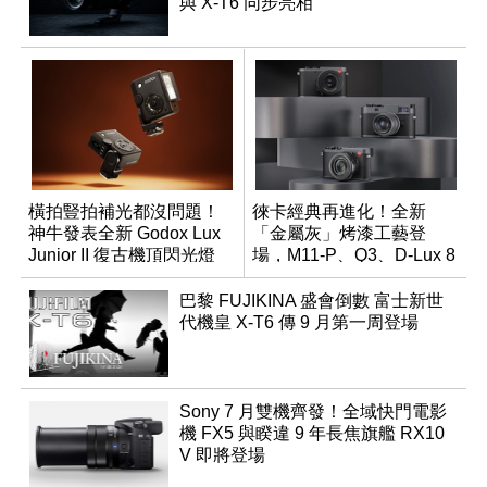
與 X-T6 同步亮相
橫拍豎拍補光都沒問題！
徠卡經典再進化！全新
神牛發表全新 Godox Lux
「金屬灰」烤漆工藝登
Junior II 復古機頂閃光燈
場，M11-P、Q3、D-Lux 8
領銜換裝
巴黎 FUJIKINA 盛會倒數 富士新世
代機皇 X-T6 傳 9 月第一周登場
Sony 7 月雙機齊發！全域快門電影
機 FX5 與睽違 9 年長焦旗艦 RX10
V 即將登場