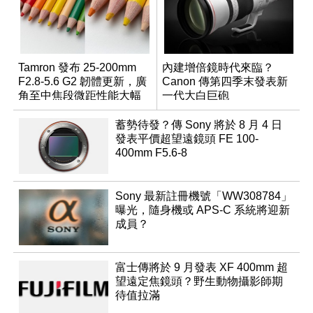
Tamron 發布 25-200mm
內建增倍鏡時代來臨？
F2.8-5.6 G2 韌體更新，廣
Canon 傳第四季末發表新
角至中焦段微距性能大幅
一代大白巨砲
升級
蓄勢待發？傳 Sony 將於 8 月 4 日
發表平價超望遠鏡頭 FE 100-
400mm F5.6-8
Sony 最新註冊機號「WW308784」
曝光，隨身機或 APS-C 系統將迎新
成員？
富士傳將於 9 月發表 XF 400mm 超
望遠定焦鏡頭？野生動物攝影師期
待值拉滿