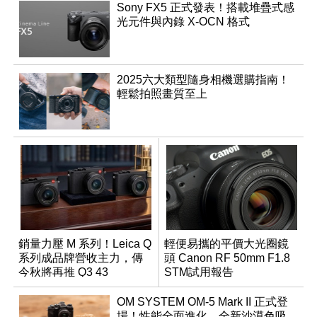
Sony FX5 正式發表！搭載堆疊式感
光元件與內錄 X-OCN 格式
2025六大類型隨身相機選購指南！
輕鬆拍照畫質至上
銷量力壓 M 系列！Leica Q
輕便易攜的平價大光圈鏡
系列成品牌營收主力，傳
頭 Canon RF 50mm F1.8
今秋將再推 Q3 43
STM試用報告
Monochrom
OM SYSTEM OM-5 Mark II 正式登
場！性能全面進化，全新沙漠色吸