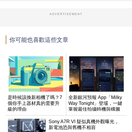
ADVERTISEMENT
你可能也喜歡這些文章
是時候該換新相機了嗎？7
全新銀河預報 App「Milky
個你手上器材真的需要升
Way Tonight」登場，一鍵
級的理由
掌握最佳拍攝時機與構圖
Sony A7R VI 疑似真機外觀曝光，
新電池恐與舊機不相容