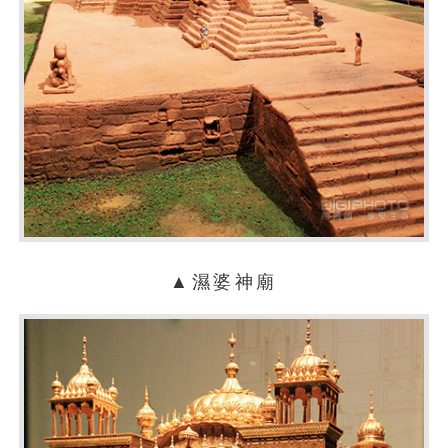
▲濕婆神廟