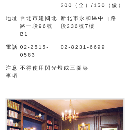
200（全）/150（優）
地址
台北市建國北
新北市永和區中山路一
路一段96號
段236號7樓
B1
電話
02-2515-
02-8231-6699
0583
注意
不得使用閃光燈或三腳架
事項