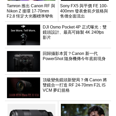
Tamron 推出 Canon RF 與
Sony FX5 與平價 FE 100-
Nikon Z 接環 17-70mm
400mm 發表會前夕規格與
F2.8 恆定大光圈標準變焦
售價全面流出
鏡
DJI Osmo Pocket 4P 正式曝光：雙
鏡頭設計、最高可錄製 4K 240fps
影片
回歸攝影本質？Canon 新一代
PowerShot 隨身機傳今年底前現身
頂級變焦鏡頭新變局？傳 Canon 將
雙鏡合一打造 RF 24-70mm F2L IS
VCM 夢幻規格