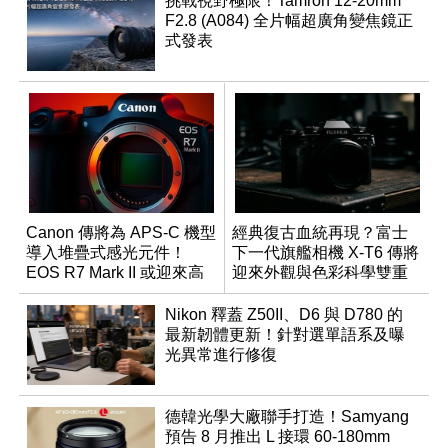
挑戰視野極限！Tamron 12-20mm
F2.8 (A084) 全片幅超廣角變焦鏡正
式發表
Canon 傳將為 APS-C 機型
經典復古血統再現？富士
導入堆疊式感光元件！
下一代旗艦相機 X-T6 傳將
EOS R7 Mark II 或迎來高
迎來外觀與色彩科學雙重
速讀出升級
優化
Nikon 釋蓋 Z50II、D6 與 D780 的
最新韌體更新！針對選單語系及曝
光異常進行修復
德韓光學大廠聯手打造！Samyang
預告 8 月推出 L 接環 60-180mm