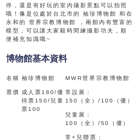
停，還是有好玩的室內攝影景點可以拍照
哦！像是位處於台北市的 袖珍博物館 和在
永和的 世界宗教博物館 ，兩館內有豐富的
模型，可以讓大家殺時間練攝影功夫，順
便補充知識哦~
博物館基本資料
名稱
袖珍博物館
MWR世界宗教博物館
票價
成人票180/優
常設展：
待票150/兒童
150（全）/100（優）
票100
兒童展：
100（全）/50（優）
常+兒聯票：