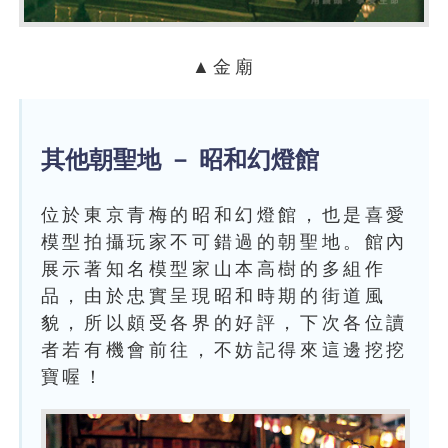
▲金廟
其他朝聖地 － 昭和幻燈館
位於東京青梅的昭和幻燈館，也是喜愛
模型拍攝玩家不可錯過的朝聖地。館內
展示著知名模型家山本高樹的多組作
品，由於忠實呈現昭和時期的街道風
貌，所以頗受各界的好評，下次各位讀
者若有機會前往，不妨記得來這邊挖挖
寶喔！