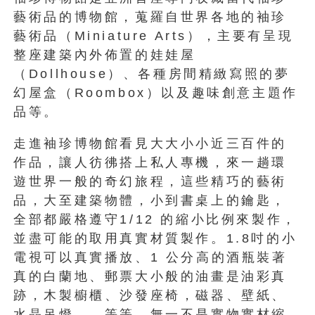
藝術品的博物館，蒐羅自世界各地的袖珍
藝術品（Miniature Arts），主要有呈現
整座建築內外佈置的娃娃屋
（Dollhouse）、各種房間精緻寫照的夢
幻屋盒（Roombox）以及趣味創意主題作
品等。
走進袖珍博物館看見大大小小近三百件的
作品，讓人彷彿搭上私人專機，來一趟環
遊世界一般的奇幻旅程，這些精巧的藝術
品，大至建築物體，小到書桌上的鑰匙，
全部都嚴格遵守1/12 的縮小比例來製作，
並盡可能的取用真實材質製作。1.8吋的小
電視可以真實播放、1 公分高的酒瓶裝著
真的白蘭地、郵票大小般的油畫是油彩真
跡，木製櫥櫃、沙發座椅，磁器、壁紙、
水晶吊燈……等等，無一不是實物實材縮