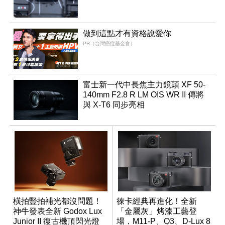
做到這點才有資格說愛你
PR（台灣癌症基金會）
富士新一代中長焦主力鏡頭 XF 50-
140mm F2.8 R LM OIS WR II 傳將
與 X-T6 同步亮相
橫拍豎拍補光都沒問題！
徠卡經典再進化！全新
神牛發表全新 Godox Lux
「金屬灰」烤漆工藝登
Junior II 復古機頂閃光燈
場，M11-P、Q3、D-Lux 8