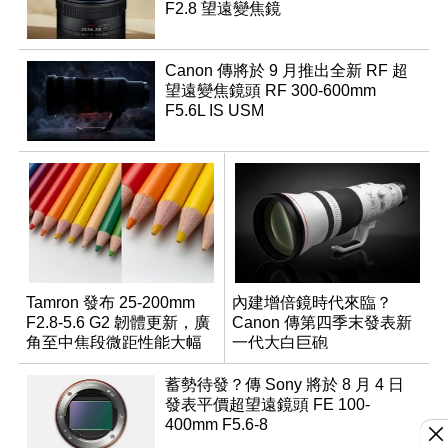
F2.8 望遠變焦鏡
Canon 傳將於 9 月推出全新 RF 超
望遠變焦鏡頭 RF 300-600mm
F5.6L IS USM
Tamron 發布 25-200mm
內建增倍鏡時代來臨？
F2.8-5.6 G2 韌體更新，廣
Canon 傳第四季末發表新
角至中焦段微距性能大幅
一代大白巨砲
升級
蓄勢待發？傳 Sony 將於 8 月 4 日
發表平價超望遠鏡頭 FE 100-
400mm F5.6-8