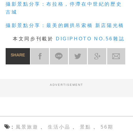
攝影景點分享：布拉格，停滯在中世紀的歷史
古城
攝影景點分享：最美的鋼拱吊索橋 新店陽光橋
本文同步刊載於
DIGIPHOTO NO.56雜誌
SHARE
ADVERTISEMENT
風景旅遊
生活小品
景點
56期
、
、
、