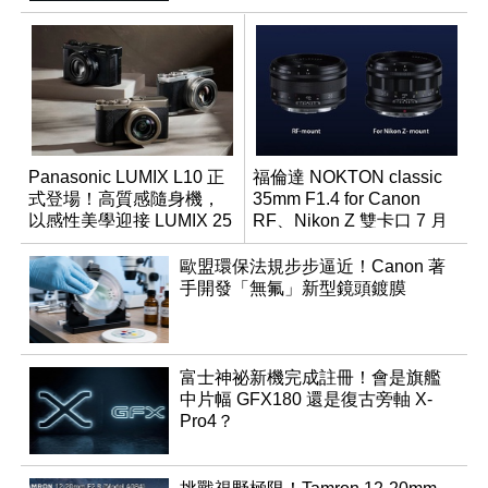
Panasonic LUMIX L10 正
福倫達 NOKTON classic
式登場！高質感隨身機，
35mm F1.4 for Canon
以感性美學迎接 LUMIX 25
RF、Nikon Z 雙卡口 7 月
週年
同步登台
歐盟環保法規步步逼近！Canon 著
手開發「無氟」新型鏡頭鍍膜
富士神祕新機完成註冊！會是旗艦
中片幅 GFX180 還是復古旁軸 X-
Pro4？