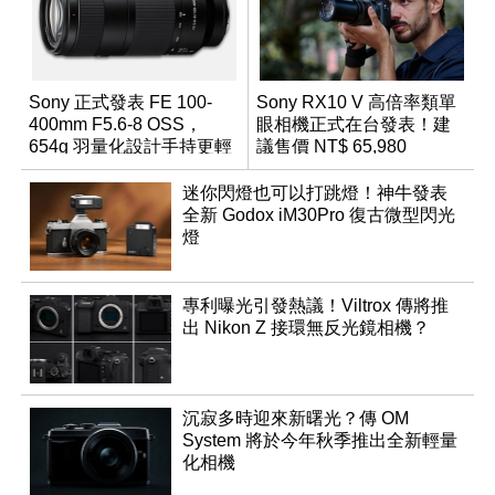
Sony 正式發表 FE 100-
Sony RX10 V 高倍率類單
400mm F5.6-8 OSS，
眼相機正式在台發表！建
654g 羽量化設計手持更輕
議售價 NT$ 65,980
鬆
迷你閃燈也可以打跳燈！神牛發表
全新 Godox iM30Pro 復古微型閃光
燈
專利曝光引發熱議！Viltrox 傳將推
出 Nikon Z 接環無反光鏡相機？
沉寂多時迎來新曙光？傳 OM
System 將於今年秋季推出全新輕量
化相機