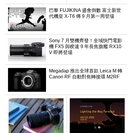
領銜換裝
巴黎 FUJIKINA 盛會倒數 富士新世
代機皇 X-T6 傳 9 月第一周登場
Sony 7 月雙機齊發！全域快門電影
機 FX5 與睽違 9 年長焦旗艦 RX10
V 即將登場
Megadap 推出全球首款 Leica M 轉
Canon RF 自動對焦轉接環 M2RF