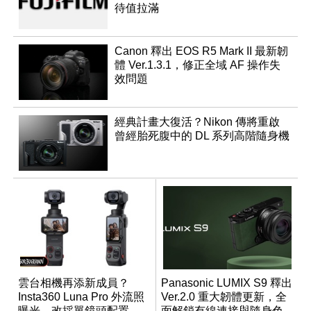
待值拉滿
Canon 釋出 EOS R5 Mark II 最新韌
體 Ver.1.3.1，修正全域 AF 操作失
效問題
經典計畫大復活？Nikon 傳將重啟
曾經胎死腹中的 DL 系列高階隨身機
雲台相機再添新成員？
Panasonic LUMIX S9 釋出
Insta360 Luna Pro 外流照
Ver.2.0 重大韌體更新，全
曝光，改採單鏡頭配置
面解鎖有線連接與隨身色