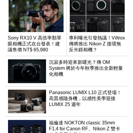
Sony RX10 V 高倍率類單
專利曝光引發熱議！Viltrox
眼相機正式在台發表！建
傳將推出 Nikon Z 接環無
議售價 NT$ 65,980
反光鏡相機？
沉寂多時迎來新曙光？傳 OM
System 將於今年秋季推出全新輕量
化相機
Panasonic LUMIX L10 正式登場！
高質感隨身機，以感性美學迎接
LUMIX 25 週年
福倫達 NOKTON classic 35mm
F1.4 for Canon RF、Nikon Z 雙卡