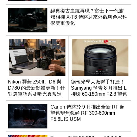
經典復古血統再現？富士下一代旗
艦相機 X-T6 傳將迎來外觀與色彩科
學雙重優化
Nikon 釋蓋 Z50II、D6 與
德韓光學大廠聯手打造！
D780 的最新韌體更新！針
Samyang 預告 8 月推出 L
對選單語系及曝光異常進
接環 60-180mm F2.8 望遠
行修復
變焦鏡
Canon 傳將於 9 月推出全新 RF 超
望遠變焦鏡頭 RF 300-600mm
F5.6L IS USM