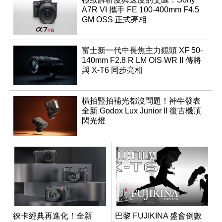
A7R VI 攜手 FE 100-400mm F4.5
GM OSS 正式亮相
富士新一代中長焦主力鏡頭 XF 50-
140mm F2.8 R LM OIS WR II 傳將
與 X-T6 同步亮相
橫拍豎拍補光都沒問題！神牛發表
全新 Godox Lux Junior II 復古機頂
閃光燈
徠卡經典再進化！全新
巴黎 FUJIKINA 盛會倒數