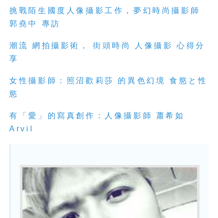
挑戰陌生國度人像攝影工作，夢幻時尚攝影師
郭堯中 專訪
潮流 網拍攝影術， 街頭時尚 人像攝影 心得分
享
女性攝影師：照沼歡莉莎 的異色幻境 食慾と性
慾
有「愛」的寫真創作：人像攝影師 蕭希如
Arvil