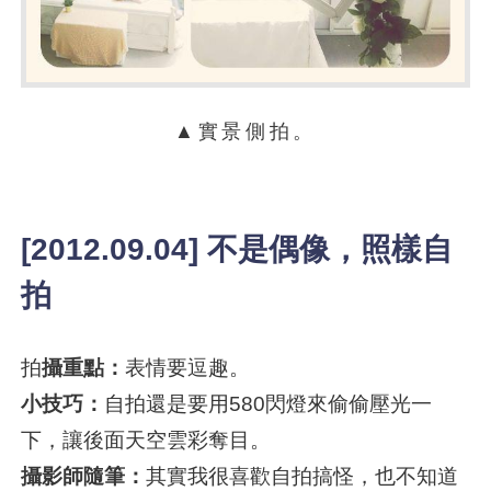
▲實景側拍。
[2012.09.04] 不是偶像，照樣自
拍
拍
攝重點：
表情要逗趣。
小技巧：
自拍還是要用580閃燈來偷偷壓光一
下，讓後面天空雲彩奪目。
攝影師隨筆：
其實我很喜歡自拍搞怪，也不知道