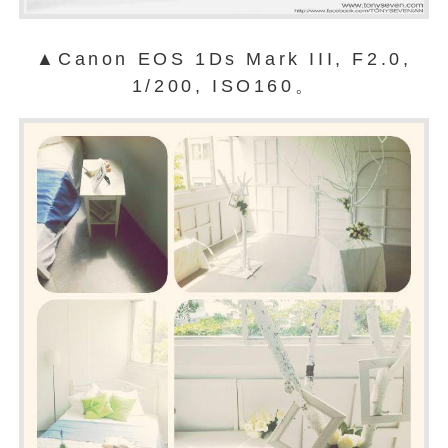
▲Canon EOS 1Ds Mark III, F2.0,
1/200, ISO160。