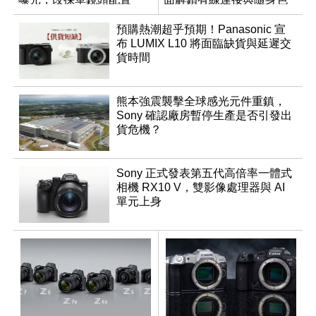
調編輯
預購熱潮超乎預期！Panasonic 宣
布 LUMIX L10 將面臨缺貨與延遲交
貨時間
熊本強震襲擊全球感光元件重鎮，
Sony 確認廠房暫停生產是否引發出
貨危機？
Sony 正式發表第五代高倍率一體式
相機 RX10 V，雙影像處理器與 AI
單元上身