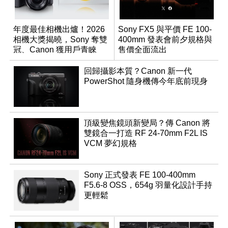
年度最佳相機出爐！2026
Sony FX5 與平價 FE 100-
相機大獎揭曉，Sony 奪雙
400mm 發表會前夕規格與
冠、Canon 獲用戶青睞
售價全面流出
回歸攝影本質？Canon 新一代
PowerShot 隨身機傳今年底前現身
頂級變焦鏡頭新變局？傳 Canon 將
雙鏡合一打造 RF 24-70mm F2L IS
VCM 夢幻規格
Sony 正式發表 FE 100-400mm
F5.6-8 OSS，654g 羽量化設計手持
更輕鬆