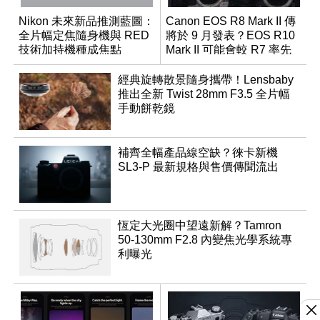
Nikon 未來新品推測藍圖：
Canon EOS R8 Mark II 傳
全片幅定焦隨身機與 RED
將於 9 月發表？EOS R10
技術加持機種成焦點
Mark II 可能會較 R7 率先
推出
經典旋轉散景隨身攜帶！Lensbaby
推出全新 Twist 28mm F3.5 全片幅
手動餅乾鏡
補齊全幅產品線空缺？徠卡新機
SL3-P 最新規格與售價傳聞流出
恆定大光圈中望遠新解？Tamron
50-130mm F2.8 內變焦光學系統專
利曝光