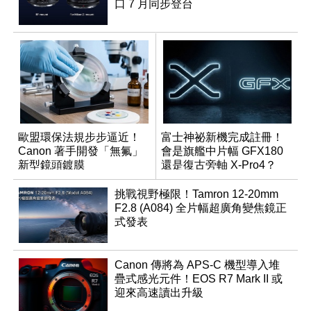
口 7 月同步登台
歐盟環保法規步步逼近！
富士神祕新機完成註冊！
Canon 著手開發「無氟」
會是旗艦中片幅 GFX180
新型鏡頭鍍膜
還是復古旁軸 X-Pro4？
挑戰視野極限！Tamron 12-20mm
F2.8 (A084) 全片幅超廣角變焦鏡正
式發表
Canon 傳將為 APS-C 機型導入堆
疊式感光元件！EOS R7 Mark II 或
迎來高速讀出升級