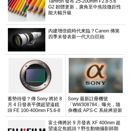
Tamron 發布 25-200mm F2.8-5.6
G2 韌體更新，廣角至中焦段微距性
能大幅升級
內建增倍鏡時代來臨？Canon 傳第
四季末發表新一代大白巨砲
蓄勢待發？傳 Sony 將於 8
Sony 最新註冊機號
月 4 日發表平價超望遠鏡
「WW308784」曝光，隨
頭 FE 100-400mm F5.6-8
身機或 APS-C 系統將迎新
成員？
富士傳將於 9 月發表 XF 400mm 超
望遠定焦鏡頭？野生動物攝影師期