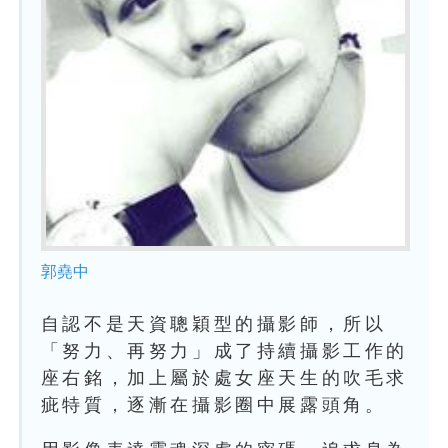
郭堯中
自認不是天資聰穎型的攝影師，所以
「努力、再努力」成了持續攝影工作的
座右銘，加上屬於處女座天生的吹毛求
疵特質，逐漸在攝影圈中展露頭角。