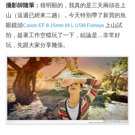
攝影師隨筆：
很明顯的，我真的是三天兩頭在上
山（這週已經來二趟），今天特別帶了新買的魚
眼鏡頭
上山試
Canon EF 8-15mm f/4 L USM Fisheye
拍，趁著工作空檔玩了一下，結論是…非常好
玩，先跟大家分享幾張。