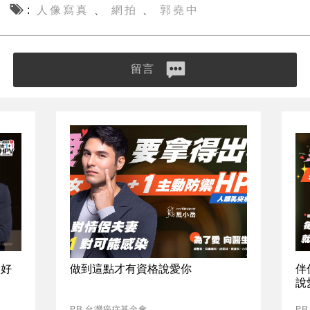
人像寫真
網拍
郭堯中
、
、
留言
最好
做到這點才有資格說愛你
伴
說
PR 台灣癌症基金會
P