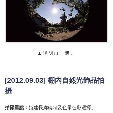
▲陽明山一隅。
[2012.09.03] 棚內自然光飾品拍
攝
拍攝重點：
搭建長廊磚牆及色暈色彩選擇。