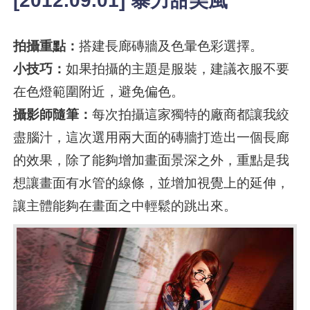
[2012.09.01] 暴力甜美風
拍攝重點：
搭建長廊磚牆及色暈色彩選擇。
小技巧：
如果拍攝的主題是服裝，建議衣服不要
在色燈範圍附近，避免偏色。
攝影師隨筆：
每次拍攝這家獨特的廠商都讓我絞
盡腦汁，這次選用兩大面的磚牆打造出一個長廊
的效果，除了能夠增加畫面景深之外，重點是我
想讓畫面有水管的線條，並增加視覺上的延伸，
讓主體能夠在畫面之中輕鬆的跳出來。