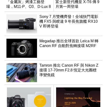
「金屬灰」烤漆工藝登
富士新世代機皇 X-T6 傳 9
場，M11-P、Q3、D-Lux 8
月第一周登場
領銜換裝
Sony 7 月雙機齊發！全域快門電影
機 FX5 與睽違 9 年長焦旗艦 RX10
V 即將登場
Megadap 推出全球首款 Leica M 轉
Canon RF 自動對焦轉接環 M2RF
Tamron 推出 Canon RF 與 Nikon Z
接環 17-70mm F2.8 恆定大光圈標
準變焦鏡