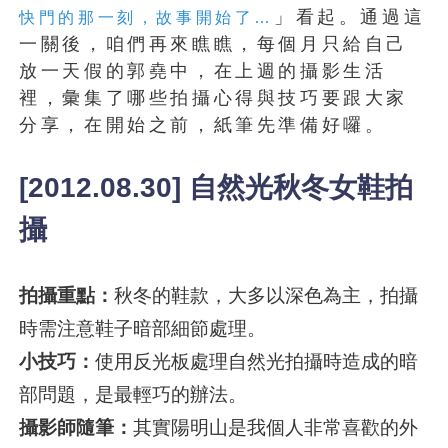
」看起。通過這
快門的那一刻，故事開始了…
一關後，咱們再來瞧瞧，每個月只給自己
放一天假的郭堯中，在上週的攝影生活
裡，彙集了哪些拍攝心得與技巧要跟大家
分享，在開始之前，紙筆先準備好囉。
[2012.08.30] 自然光秋冬女鞋拍
攝
拍攝重點：
秋冬的鞋款，大多以深色為主，拍攝
時需注意鞋子暗部細節處理。
小技巧：
使用反光板處理自然光拍攝時造成的暗
部問題，是最輕巧的辦法。
攝影師隨筆：
其實陽明山是我個人非常喜歡的外