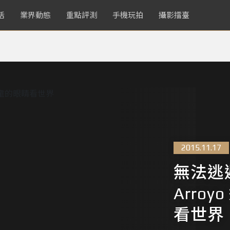
活
業界動態
重點評測
手機玩拍
攝影擂臺
2015.11.17
無法逃避
Arro
看世界