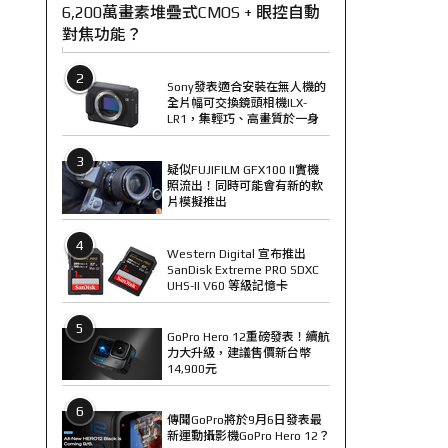
6,200萬畫素堆疊式CMOS + 眼控自動
對焦功能？
2
Sony發表適合安裝在無人機的
全片幅可交換鏡頭相機ILX-
LR1，集輕巧、高畫質於一身
3
疑似FUJIFILM GFX100 II實機
照流出！同時可能會有新的軟
片模擬推出
4
Western Digital 宣布推出
SanDisk Extreme PRO SDXC
UHS-II V60 等級記憶卡
5
GoPro Hero 12重磅發表！續航
力大升級，建議售價新台幣
14,900元
6
傳聞GoPro將於9月6日發表最
新運動攝影機GoPro Hero 12？