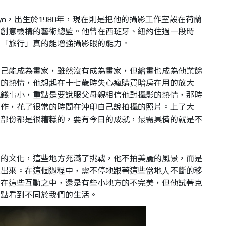
rroyo，出生於1980年，現在則是把他的攝影工作室設在荷蘭
蘭創意機構的藝術總監。他曾在西班牙、紐約住過一段時
，「旅行」真的能增強攝影眼的能力。
自己能成為畫家，雖然沒有成為畫家，但繪畫也成為他業餘
影的熱情，他想起在十七歲時失心瘋購買暗房在用的放大
花錢事小，重點是要說服父母親相信他對攝影的熱情，那時
動作，花了很常的時間在沖印自己說拍攝的照片。上了大
大部份都是很糟糕的，要有今日的成就，最需具備的就是不
同的文化，這些地方充滿了挑戰，他不拍美麗的風景，而是
現出來。在這個過程中，需不停地跟著這些當地人不斷的移
然在這些互動之中，還是有些小地方的不完美，但他試著克
觀點看到不同於我們的生活。