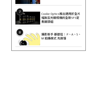
7
Cooke Optics推出適用於全片
幅無反光鏡相機的全新SP3定
焦鏡頭組
8
攝影新手 基礎班： P、A、S、
M 拍攝模式 先搞懂