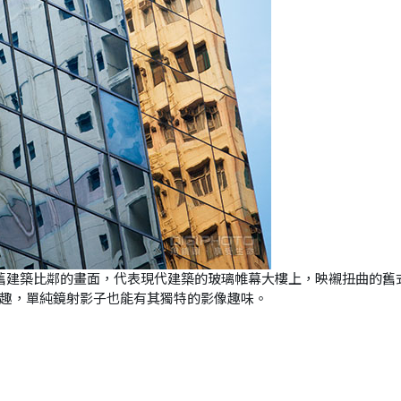
舊建築比鄰的畫面，代表現代建築的玻璃帷幕大樓上，映襯扭曲的舊
趣，單純鏡射影子也能有其獨特的影像趣味。