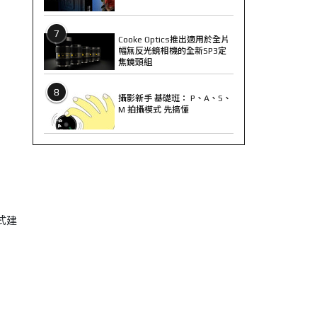
7
Cooke Optics推出適用於全片
幅無反光鏡相機的全新SP3定
焦鏡頭組
8
攝影新手 基礎班： P、A、S、
M 拍攝模式 先搞懂
式建