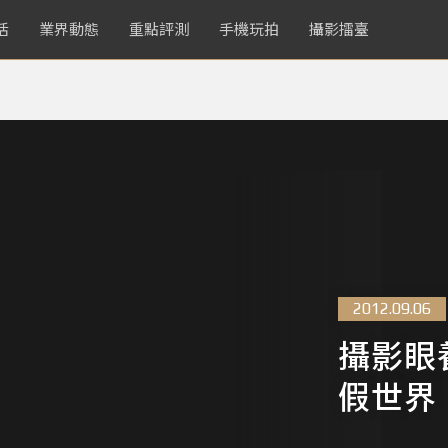
活
業界動態
重點評測
手機玩拍
攝影擂臺
2012.09.06
攝影眼
假世界