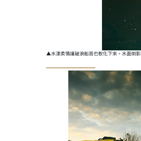
▲水漾柔情讓破浪船首也軟化下來。水面倒影