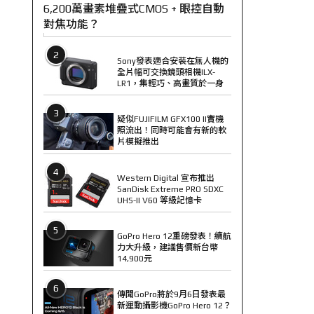
6,200萬畫素堆疊式CMOS + 眼控自動
對焦功能？
2
Sony發表適合安裝在無人機的
全片幅可交換鏡頭相機ILX-
LR1，集輕巧、高畫質於一身
3
疑似FUJIFILM GFX100 II實機
照流出！同時可能會有新的軟
片模擬推出
4
Western Digital 宣布推出
SanDisk Extreme PRO SDXC
UHS-II V60 等級記憶卡
5
GoPro Hero 12重磅發表！續航
力大升級，建議售價新台幣
14,900元
6
傳聞GoPro將於9月6日發表最
新運動攝影機GoPro Hero 12？