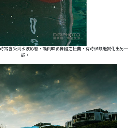
時常會受到水波影響，讓倒映影像隨之扭曲，有時候頗能變化出另
態。