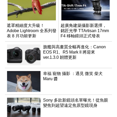
遮罩精細度大升級！
超廣角建築攝影新選擇，
Adobe Lightroom 全系列發
銘匠光學 TTArtisan 17mm
表 8 月功能更新
F4 移軸鏡頭正式發表
旗艦與高畫質全幅再進化：Canon
EOS R1、R5 Mark II 將迎來
ver.1.3.0 韌體更新
幸福 寵物 攝影 ：遇見 微笑 柴犬
Maru 醬
Sony 多款新鏡頭名單曝光！從魚眼
變焦到超望遠定焦原型鏡現身