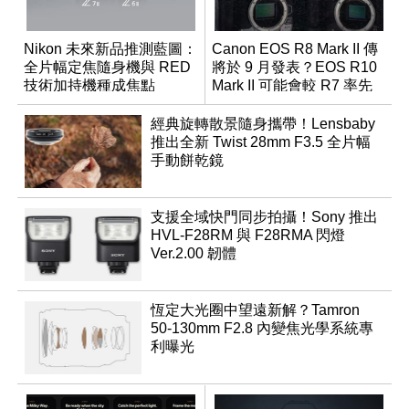
Nikon 未來新品推測藍圖：
Canon EOS R8 Mark II 傳
全片幅定焦隨身機與 RED
將於 9 月發表？EOS R10
技術加持機種成焦點
Mark II 可能會較 R7 率先
推出
經典旋轉散景隨身攜帶！Lensbaby
推出全新 Twist 28mm F3.5 全片幅
手動餅乾鏡
支援全域快門同步拍攝！Sony 推出
HVL-F28RM 與 F28RMA 閃燈
Ver.2.00 韌體
恆定大光圈中望遠新解？Tamron
50-130mm F2.8 內變焦光學系統專
利曝光