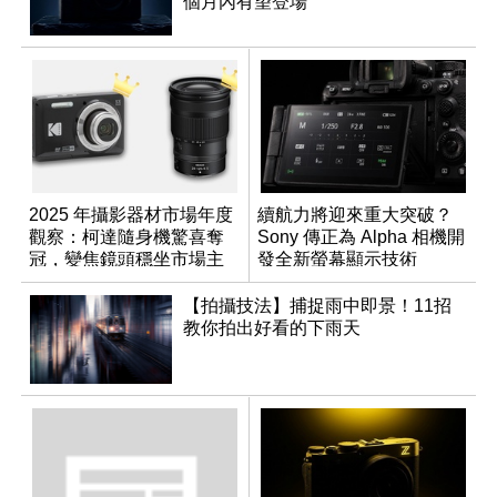
個月內有望登場
2025 年攝影器材市場年度
續航力將迎來重大突破？
觀察：柯達隨身機驚喜奪
Sony 傳正為 Alpha 相機開
冠，變焦鏡頭穩坐市場主
發全新螢幕顯示技術
流
【拍攝技法】捕捉雨中即景！11招
教你拍出好看的下雨天