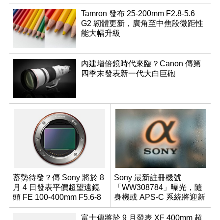
Tamron 發布 25-200mm F2.8-5.6
G2 韌體更新，廣角至中焦段微距性
能大幅升級
內建增倍鏡時代來臨？Canon 傳第
四季末發表新一代大白巨砲
蓄勢待發？傳 Sony 將於 8
Sony 最新註冊機號
月 4 日發表平價超望遠鏡
「WW308784」曝光，隨
頭 FE 100-400mm F5.6-8
身機或 APS-C 系統將迎新
成員？
富士傳將於 9 月發表 XF 400mm 超