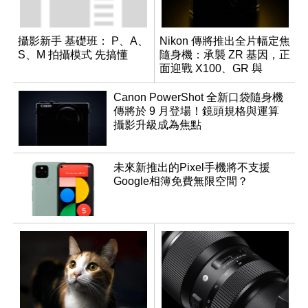
攝影新手 基礎班： P、A、
Nikon 傳將推出全片幅定焦
S、M 拍攝模式 先搞懂
隨身機：承襲 ZR 基因，正
面迎戰 X100、GR 與
RX1R 系列
Canon PowerShot 全新口袋隨身機
傳將於 9 月登場！鏡頭規格與運算
攝影升級成為焦點
未來新推出的Pixel手機將不支援
Google相簿免費無限空間？