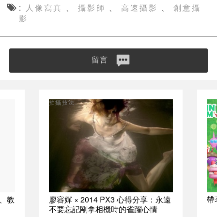
人像寫真
攝影師
高速攝影
創意攝
、
、
、
影
留言
拍攝技法
用、教
廖容嬋 × 2014 PX3 心得分享：永遠
帶
不要忘記剛拿相機時的雀躍心情