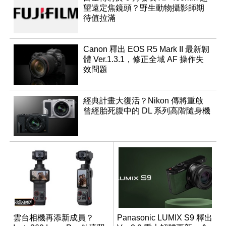
望遠定焦鏡頭？野生動物攝影師期
待值拉滿
Canon 釋出 EOS R5 Mark II 最新韌
體 Ver.1.3.1，修正全域 AF 操作失
效問題
經典計畫大復活？Nikon 傳將重啟
曾經胎死腹中的 DL 系列高階隨身機
雲台相機再添新成員？
Panasonic LUMIX S9 釋出