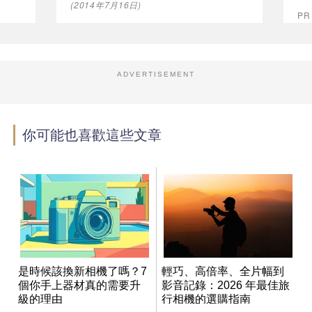
(2014年7月16日)
PR
ADVERTISEMENT
你可能也喜歡這些文章
是時候該換新相機了嗎？7
輕巧、高倍率、全片幅到
個你手上器材真的需要升
影音記錄：2026 年最佳旅
級的理由
行相機的選購指南