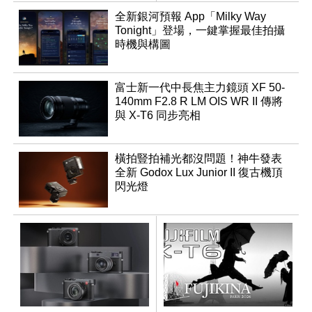
全新銀河預報 App「Milky Way
Tonight」登場，一鍵掌握最佳拍攝
時機與構圖
富士新一代中長焦主力鏡頭 XF 50-
140mm F2.8 R LM OIS WR II 傳將
與 X-T6 同步亮相
橫拍豎拍補光都沒問題！神牛發表
全新 Godox Lux Junior II 復古機頂
閃光燈