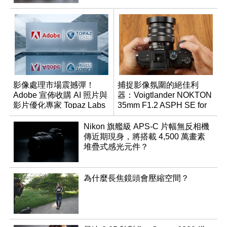
影像處理市場震撼彈！
捕捉影像氛圍的絕佳利
Adobe 宣佈收購 AI 照片與
器：Voigtlander NOKTON
影片優化專家 Topaz Labs
35mm F1.2 ASPH SE for
E-mount
Nikon 旗艦級 APS-C 片幅無反相機
傳近期現身，將搭載 4,500 萬畫素
堆疊式感光元件？
為什麼長焦鏡頭會壓縮空間？