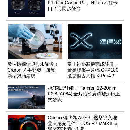
F1.4 for Canon RF、Nikon Z 雙卡
口 7 月同步登台
歐盟環保法規步步逼近！
富士神祕新機完成註冊！
Canon 著手開發「無氟」
會是旗艦中片幅 GFX180
新型鏡頭鍍膜
還是復古旁軸 X-Pro4？
挑戰視野極限！Tamron 12-20mm
F2.8 (A084) 全片幅超廣角變焦鏡正
式發表
Canon 傳將為 APS-C 機型導入堆
疊式感光元件！EOS R7 Mark II 或
迎來高速讀出升級