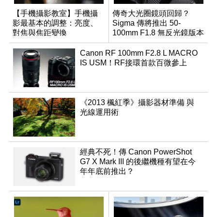
【手機攝影教室】手機攝
傳奇大光圈鏡頭回歸？
影最基本的調整：亮度、
Sigma 傳將推出 50-
對焦與焦距變換
100mm F1.8 無反光鏡版本
Canon RF 100mm F2.8 L MACRO
IS USM！RF接環首款百微參上
《2013 楓紅季》攝影器材準備 與
光線運用術
經典不死！傳 Canon PowerShot
G7 X Mark III 的後繼機種有望在今
年年底前推出？