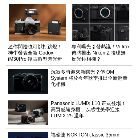
迷你閃燈也可以打跳燈！
專利曝光引發熱議！Viltrox
神牛發表全新 Godox
傳將推出 Nikon Z 接環無
iM30Pro 復古微型閃光燈
反光鏡相機？
沉寂多時迎來新曙光？傳 OM
System 將於今年秋季推出全新輕量
化相機
Panasonic LUMIX L10 正式登場！
高質感隨身機，以感性美學迎接
LUMIX 25 週年
福倫達 NOKTON classic 35mm