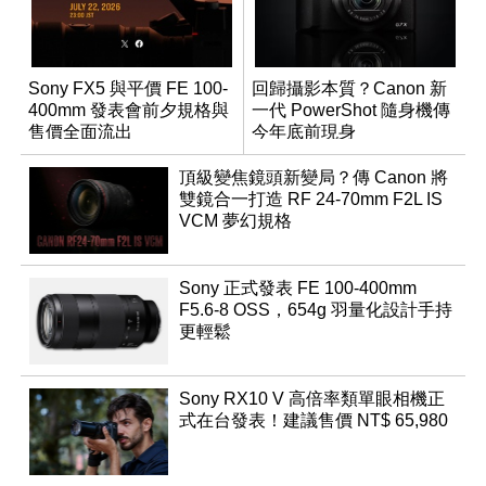
Sony FX5 與平價 FE 100-
回歸攝影本質？Canon 新
400mm 發表會前夕規格與
一代 PowerShot 隨身機傳
售價全面流出
今年底前現身
頂級變焦鏡頭新變局？傳 Canon 將
雙鏡合一打造 RF 24-70mm F2L IS
VCM 夢幻規格
Sony 正式發表 FE 100-400mm
F5.6-8 OSS，654g 羽量化設計手持
更輕鬆
Sony RX10 V 高倍率類單眼相機正
式在台發表！建議售價 NT$ 65,980