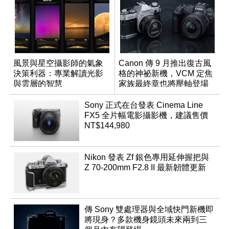
風景與星空攝影師的氣象
Canon 傳 9 月推出復古風
決策利器：專業解讀光影
格的神祕新機，VCM 定焦
與雲層的智慧
家族最終章也將壓軸登場
App「Atmos」登場
Sony 正式在台發表 Cinema Line
FX5 全片幅電影攝影機，建議售價
NT$144,980
Nikon 發表 Zf 銀色專用延伸握把與
Z 70-200mm F2.8 II 最新韌體更新
傳 Sony 雙處理器與全域快門新機即
將現身？多款機身鏡頭未來兩到三