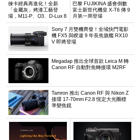
徠卡經典再進化！全新
巴黎 FUJIKINA 盛會倒數
「金屬灰」烤漆工藝登
富士新世代機皇 X-T6 傳 9
場，M11-P、Q3、D-Lux 8
月第一周登場
領銜換裝
Sony 7 月雙機齊發！全域快門電影
機 FX5 與睽違 9 年長焦旗艦 RX10
V 即將登場
Megadap 推出全球首款 Leica M 轉
Canon RF 自動對焦轉接環 M2RF
Tamron 推出 Canon RF 與 Nikon Z
接環 17-70mm F2.8 恆定大光圈標
準變焦鏡