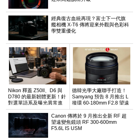
經典復古血統再現？富士下一代旗
艦相機 X-T6 傳將迎來外觀與色彩科
學雙重優化
Nikon 釋蓋 Z50II、D6 與
德韓光學大廠聯手打造！
D780 的最新韌體更新！針
Samyang 預告 8 月推出 L
對選單語系及曝光異常進
接環 60-180mm F2.8 望遠
行修復
變焦鏡
Canon 傳將於 9 月推出全新 RF 超
望遠變焦鏡頭 RF 300-600mm
F5.6L IS USM