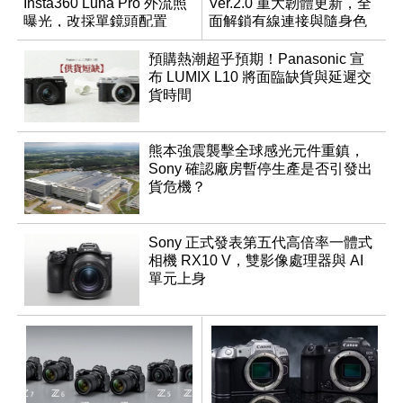
Insta360 Luna Pro 外流照
Ver.2.0 重大韌體更新，全
曝光，改採單鏡頭配置
面解鎖有線連接與隨身色
調編輯
預購熱潮超乎預期！Panasonic 宣
布 LUMIX L10 將面臨缺貨與延遲交
貨時間
熊本強震襲擊全球感光元件重鎮，
Sony 確認廠房暫停生產是否引發出
貨危機？
Sony 正式發表第五代高倍率一體式
相機 RX10 V，雙影像處理器與 AI
單元上身