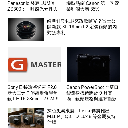
Panasonic 發表 LUMIX
機型熱銷 Canon 第二季營
ZS300：一吋感光元件與
業利潤大增 35%
15 倍光學變焦
經典餅乾鏡迎來改款曙光？富士公
開新款 XF 18mm F2 定焦鏡頭的內
對焦專利
Sony E 接環將迎來 F2.0
Canon PowerShot 全新口
新大三元？傳超廣角變焦
袋隨身機傳將於 9 月登
鏡 FE 16-28mm F2 GM 即
場！鏡頭規格與運算攝影
將問世
升級成為焦點
灰色風暴來襲：Leica 傳將推出
M11-P、Q3、D-Lux 8 等金屬灰特
仕版