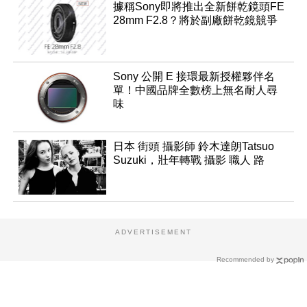
據稱Sony即將推出全新餅乾鏡頭FE
28mm F2.8？將於副廠餅乾鏡競爭
Sony 公開 E 接環最新授權夥伴名
單！中國品牌全數榜上無名耐人尋
味
日本 街頭 攝影師 鈴木達朗Tatsuo
Suzuki，壯年轉戰 攝影 職人 路
ADVERTISEMENT
Recommended by