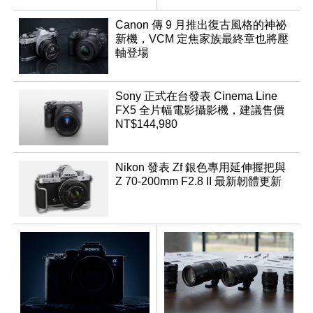
App「Atmos」登場
Canon 傳 9 月推出復古風格的神祕
新機，VCM 定焦家族最終章也將壓
軸登場
Sony 正式在台發表 Cinema Line
FX5 全片幅電影攝影機，建議售價
NT$144,980
Nikon 發表 Zf 銀色專用延伸握把與
Z 70-200mm F2.8 II 最新韌體更新