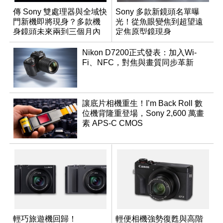
傳 Sony 雙處理器與全域快
Sony 多款新鏡頭名單曝
門新機即將現身？多款機
光！從魚眼變焦到超望遠
身鏡頭未來兩到三個月內
定焦原型鏡現身
有望登場
Nikon D7200正式發表：加入Wi-
Fi、NFC，對焦與畫質同步革新
讓底片相機重生！I’m Back Roll 數
位機背隆重登場，Sony 2,600 萬畫
素 APS-C CMOS
輕巧旅遊機回歸！
輕便相機強勢復甦與高階