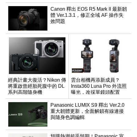
Canon 釋出 EOS R5 Mark II 最新韌
體 Ver.1.3.1，修正全域 AF 操作失
效問題
經典計畫大復活？Nikon 傳
雲台相機再添新成員？
將重啟曾經胎死腹中的 DL
Insta360 Luna Pro 外流照
系列高階隨身機
曝光，改採單鏡頭配置
Panasonic LUMIX S9 釋出 Ver.2.0
重大韌體更新，全面解鎖有線連接
與隨身色調編輯
預購熱潮超乎預期！Panasonic 宣