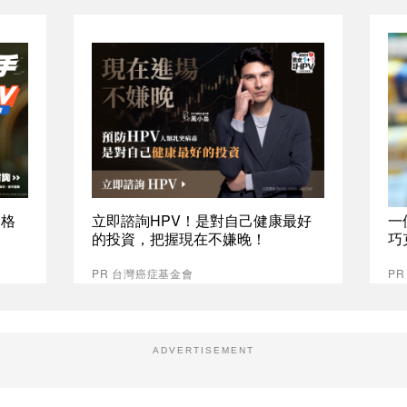
資格
立即諮詢HPV！是對自己健康最好
一
的投資，把握現在不嫌晚！
巧
PR 台灣癌症基金會
P
ADVERTISEMENT