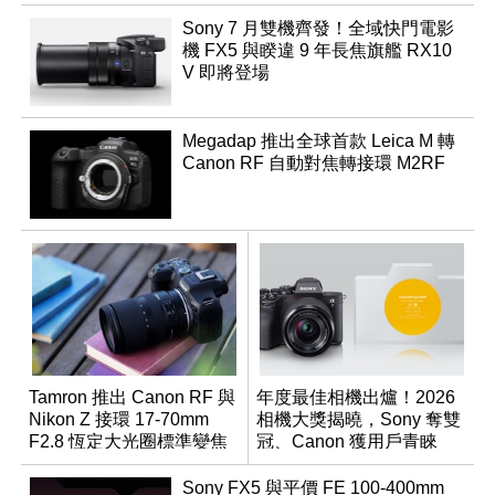
Sony 7 月雙機齊發！全域快門電影
機 FX5 與睽違 9 年長焦旗艦 RX10
V 即將登場
Megadap 推出全球首款 Leica M 轉
Canon RF 自動對焦轉接環 M2RF
Tamron 推出 Canon RF 與
年度最佳相機出爐！2026
Nikon Z 接環 17-70mm
相機大獎揭曉，Sony 奪雙
F2.8 恆定大光圈標準變焦
冠、Canon 獲用戶青睞
鏡
Sony FX5 與平價 FE 100-400mm