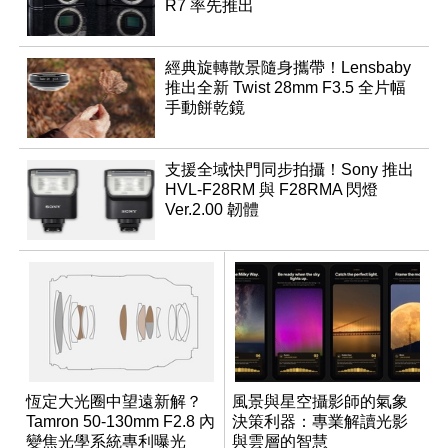
R7 率先推出
經典旋轉散景隨身攜帶！Lensbaby
推出全新 Twist 28mm F3.5 全片幅
手動餅乾鏡
支援全域快門同步拍攝！Sony 推出
HVL-F28RM 與 F28RMA 閃燈
Ver.2.00 韌體
恆定大光圈中望遠新解？
風景與星空攝影師的氣象
Tamron 50-130mm F2.8 內
決策利器：專業解讀光影
變焦光學系統專利曝光
與雲層的智慧