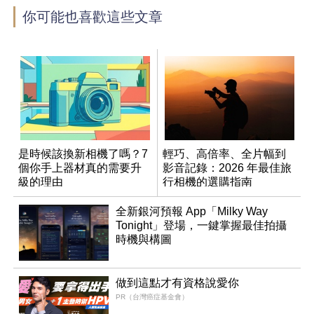
你可能也喜歡這些文章
是時候該換新相機了嗎？7
輕巧、高倍率、全片幅到
個你手上器材真的需要升
影音記錄：2026 年最佳旅
級的理由
行相機的選購指南
全新銀河預報 App「Milky Way
Tonight」登場，一鍵掌握最佳拍攝
時機與構圖
做到這點才有資格說愛你
PR（台灣癌症基金會）