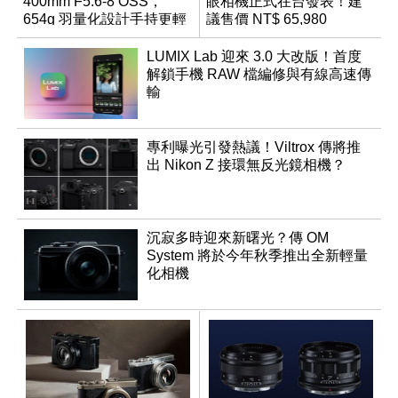
400mm F5.6-8 OSS，
眼相機正式在台發表！建
654g 羽量化設計手持更輕
議售價 NT$ 65,980
鬆
LUMIX Lab 迎來 3.0 大改版！首度
解鎖手機 RAW 檔編修與有線高速傳
輸
專利曝光引發熱議！Viltrox 傳將推
出 Nikon Z 接環無反光鏡相機？
沉寂多時迎來新曙光？傳 OM
System 將於今年秋季推出全新輕量
化相機