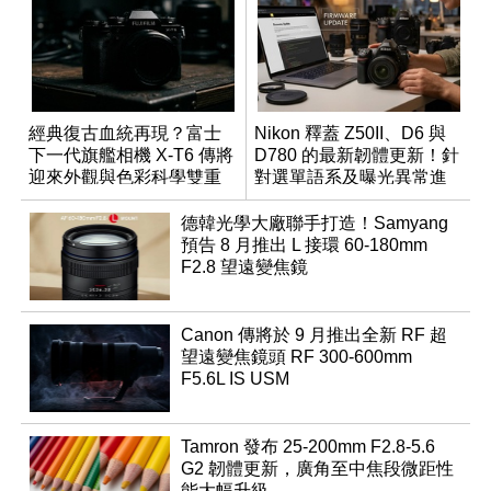
經典復古血統再現？富士
Nikon 釋蓋 Z50II、D6 與
下一代旗艦相機 X-T6 傳將
D780 的最新韌體更新！針
迎來外觀與色彩科學雙重
對選單語系及曝光異常進
優化
行修復
德韓光學大廠聯手打造！Samyang
預告 8 月推出 L 接環 60-180mm
F2.8 望遠變焦鏡
Canon 傳將於 9 月推出全新 RF 超
望遠變焦鏡頭 RF 300-600mm
F5.6L IS USM
Tamron 發布 25-200mm F2.8-5.6
G2 韌體更新，廣角至中焦段微距性
能大幅升級