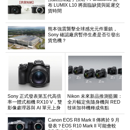
布 LUMIX L10 將面臨缺貨與延遲交
貨時間
熊本強震襲擊全球感光元件重鎮，
Sony 確認廠房暫停生產是否引發出
貨危機？
Sony 正式發表第五代高倍
Nikon 未來新品推測藍圖：
率一體式相機 RX10 V，雙
全片幅定焦隨身機與 RED
影像處理器與 AI 單元上身
技術加持機種成焦點
Canon EOS R8 Mark II 傳將於 9 月
發表？EOS R10 Mark II 可能會較