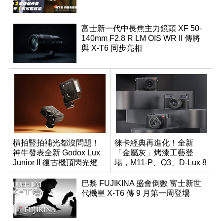
富士新一代中長焦主力鏡頭 XF 50-
140mm F2.8 R LM OIS WR II 傳將
與 X-T6 同步亮相
橫拍豎拍補光都沒問題！
徠卡經典再進化！全新
神牛發表全新 Godox Lux
「金屬灰」烤漆工藝登
Junior II 復古機頂閃光燈
場，M11-P、Q3、D-Lux 8
領銜換裝
巴黎 FUJIKINA 盛會倒數 富士新世
代機皇 X-T6 傳 9 月第一周登場