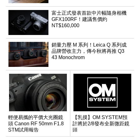
富士正式發表首款中片幅隨身相機
GFX100RF！建議售價約
NT$160,000
銷量力壓 M 系列！Leica Q 系列成
品牌營收主力，傳今秋將再推 Q3
43 Monochrom
輕便易攜的平價大光圈鏡
【乳摸】OM SYSTEM預
頭 Canon RF 50mm F1.8
計將於2/8發布全新微距鏡
STM試用報告
頭