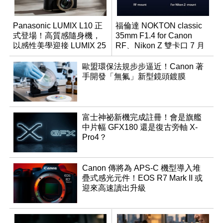
Panasonic LUMIX L10 正
福倫達 NOKTON classic
式登場！高質感隨身機，
35mm F1.4 for Canon
以感性美學迎接 LUMIX 25
RF、Nikon Z 雙卡口 7 月
週年
同步登台
歐盟環保法規步步逼近！Canon 著
手開發「無氟」新型鏡頭鍍膜
富士神祕新機完成註冊！會是旗艦
中片幅 GFX180 還是復古旁軸 X-
Pro4？
Canon 傳將為 APS-C 機型導入堆
疊式感光元件！EOS R7 Mark II 或
迎來高速讀出升級