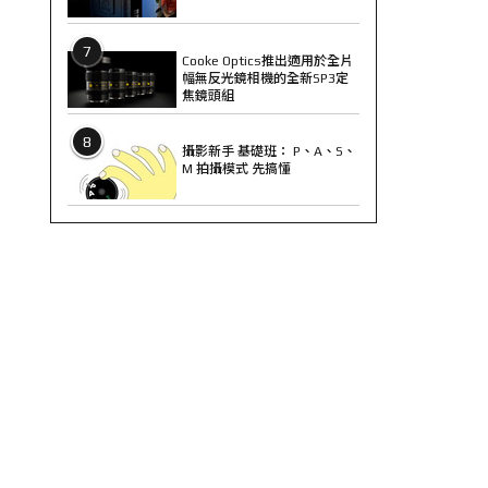
7
Cooke Optics推出適用於全片
幅無反光鏡相機的全新SP3定
焦鏡頭組
8
攝影新手 基礎班： P、A、S、
M 拍攝模式 先搞懂