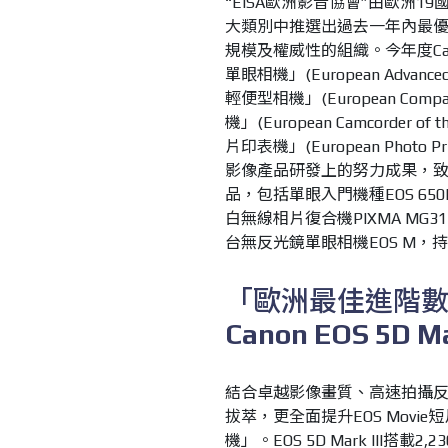
“EISA
歐洲影音協會
”
由歐洲
19
大類別中推選出過去一年內最
規模及權威性的組織。今年度
C
單眼相機」
(European Advanced
輕便型相機」
(European Compac
機」
(European Camcorder of th
片印表機」
(European Photo Pri
影像產品研發上的努力成果，
品，包括單眼入門機種
EOS 650
白無線相片復合機
PIXMA MG31
台無反光鏡單眼相機
EOS M
，持
「歐洲最佳進階
Canon EOS 5D Ma
結合卓越影像畫質、高速拍攝
拔萃，更全面提升
EOS Movie
短
機」
。
EOS 5D Mark III
搭載
2,23