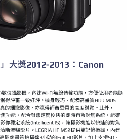
機」大獎
2012-2013
：
Canon
)
數位攝影機，
內建
Wi-Fi
無線傳輸功能，方便使用者能隨
，獲得評審一致好評
。
機身輕巧、配備高畫質
HD CMOS
真的細緻影像，亦贏得評審委員的高度讚賞
。此外，
對焦功能，配合對焦速度極快的即時自動對焦系統，能確
慧影像穩定系統
(Intelligent IS)
，讓攝影機能以快速的對焦
攝清晰流暢影片。
LEGRIA HF M52
提供雙記憶攝錄，內建
高影像畫質拍攝達
3
小時的
Full HD
影片，加上支援
SD
、