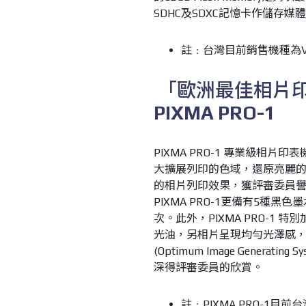
SDHC
及
SDXC
記憶卡作儲存媒體
註﹕台灣目前銷售機種為VIX
「歐洲最佳相片
PIXMA PRO-1
PIXMA PRO-1
專業級相片印表
大擴展列印的色域，還原亮麗
的相片列印效果，
獲評審委員
PIXMA PRO-1
更備有
5
種黑色墨
次。此外，
PIXMA PRO-1
特別
光油，另相片呈現均勻光澤感
(Optimum Image Generating Sy
深得評審委員的欣賞。
註﹕PIXMA PRO-1目