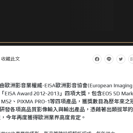
收藏此文
洲影音業權威-EISA歐洲影音協會(European Imaging
發的「EISA Award 2012-2013」四項大獎，包含EOS 5D Mar
RIA HF M52、PIXMA PRO-1等四項產品，獲獎數目為歷年來
積極研發各項高品質影像輸入與輸出產品，憑藉著出類拔萃
性，今年再度獲得歐洲業界高度肯定。