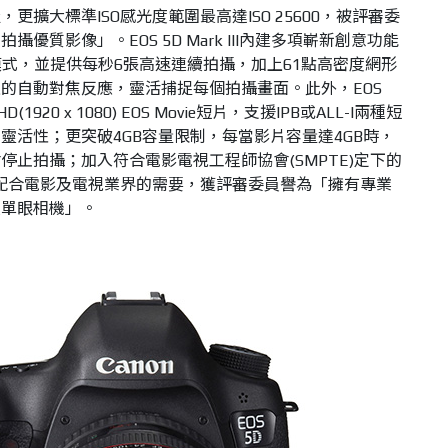
級，更擴大標準
ISO
感光度範圍最高達
ISO 25600
，
被評審委
，拍攝優質影像」
。
EOS 5D Mark III
內建多項嶄新創意功能
模式，並提供每秒
6
張高速連續拍攝，加上
61
點高密度網形
確的自動對焦反應，靈活捕捉每個拍攝畫面。此外，
EOS
 HD(1920 x 1080) EOS Movie
短片，支援
IPB
或
ALL-I
兩種短
的靈活性；更突破
4GB
容量限制，每當影片容量達
4GB
時，
會停止拍攝；加入符合電影電視工程師協會
(SMPTE)
定下的
配合電影及電視業界的需要，
獲評審委員譽為「擁有專業
位單眼相機」
。