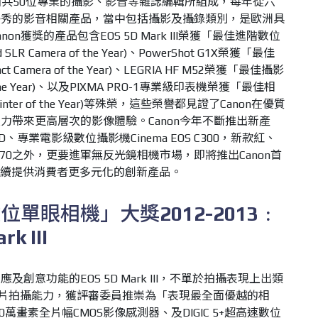
國共
50
位專業的攝影、影音等雜誌編輯所組成，每年從六
優秀的影音相關產品，當中包括攝影及攝錄類別，是歐洲具
anon
獲獎的產品包含
EOS 5D Mark III
榮獲「最佳進階數位
 SLR Camera of the Year)
、
PowerShot G1X
榮獲「最佳
t Camera of the Year)
、
LEGRIA HF M52
榮獲「最佳攝影
e Year)
、以及
PIXMA PRO-1
專業級印表機榮獲「最佳相
nter of the Year)
等殊榮，這些榮譽都見證了
Canon
在優質
致力帶來更高層次的影像體驗。
Canon
今年不斷推出新產
D
、專業電影級數位攝影機
Cinema EOS C300
，新款紅、
70
之外，更要進軍無反光鏡相機市場，即將推出
Canon
首
續提供消費者更多元化的創新產品。
數位單眼相機」大獎
2012-2013
﹕
rk III
反應及創意功能的
EOS 5D Mark III
，不單於拍攝表現上出類
片拍攝能力，
獲評審委員推崇為「表現最全面優越的相
0
萬畫素全片幅
CMOS
影像感測器、及
DIGIC 5+
超高速數位