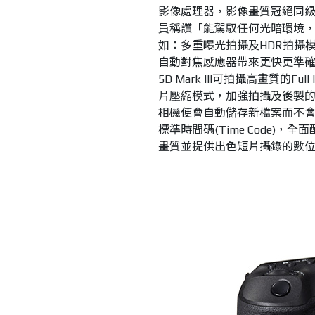
影像處理器，影像畫質冠絕同
員稱讚「能駕馭任何光暗環境
如：多重曝光拍攝及
HDR
拍攝
自動對焦感應器帶來更快更準
5D Mark III
可拍攝高畫質的
Full
片壓縮模式，加強拍攝及後製
相機便會自動儲存新檔案而不
標準時間碼
(Time Code)
，全面
畫質並提供出色短片攝錄的數