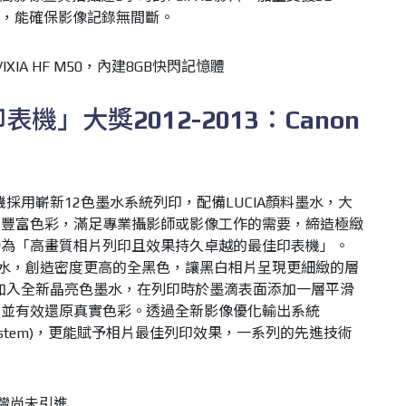
，能確保影像記錄無間斷。
IA HF M50，內建8GB快閃記憶體
印表機」大獎
2012-2013
：
Canon
機採用嶄新
12
色墨水系統列印，配備
LUCIA
顏料墨水，大
的豐富色彩，滿足專業攝影師或影像工作的需要，締造極緻
譽為「高畫質相片列印且效果持久卓越的最佳印表機」
。
水，創造密度更高的全黑色，讓黑白相片呈現更細緻的層
加入全新晶亮色墨水，在列印時於墨滴表面添加一層平滑
，並有效還原真實色彩。透過全新影像優化輸出系統
stem)
，更能賦予相片最佳列印效果，一系列的先進技術
前台灣尚未引進