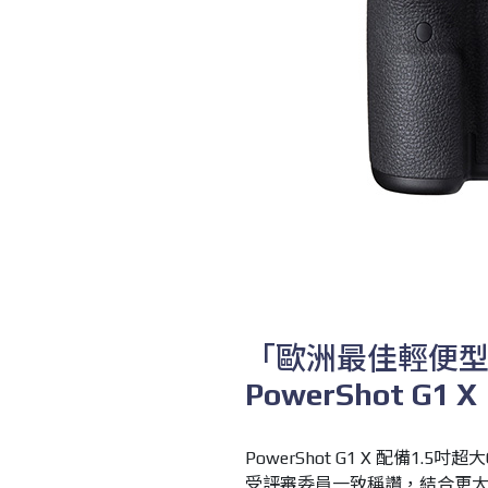
「歐洲最佳輕便
PowerShot G1 X
PowerShot G1 X
配備
1.5
吋超大
受評審委員一致稱讚，結合更