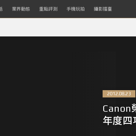
活
業界動態
重點評測
手機玩拍
攝影擂臺
2012.08.23
Cano
年度四