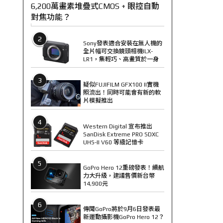
6,200萬畫素堆疊式CMOS + 眼控自動
對焦功能？
2
Sony發表適合安裝在無人機的
全片幅可交換鏡頭相機ILX-
LR1，集輕巧、高畫質於一身
3
疑似FUJIFILM GFX100 II實機
照流出！同時可能會有新的軟
片模擬推出
4
Western Digital 宣布推出
SanDisk Extreme PRO SDXC
UHS-II V60 等級記憶卡
5
GoPro Hero 12重磅發表！續航
力大升級，建議售價新台幣
14,900元
6
傳聞GoPro將於9月6日發表最
新運動攝影機GoPro Hero 12？