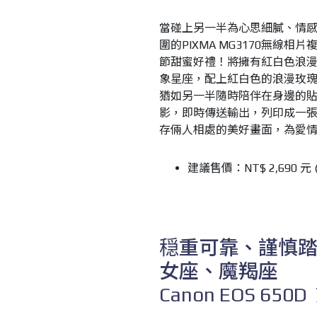
當碰上另一半為心思細膩、情
圍的PIXMA MG3170無
節甜蜜好禮！將擁有紅白色浪漫基
象星座，配上紅白色的浪漫玫
猶如另一半隨時陪伴在身邊的貼
影，即時傳送輸出，列印成一
存倆人相處的美好畫面，為愛
建議售價：NT
$
2,690
元
穏重可靠、謹慎
女座、魔羯座
Canon EOS 650D