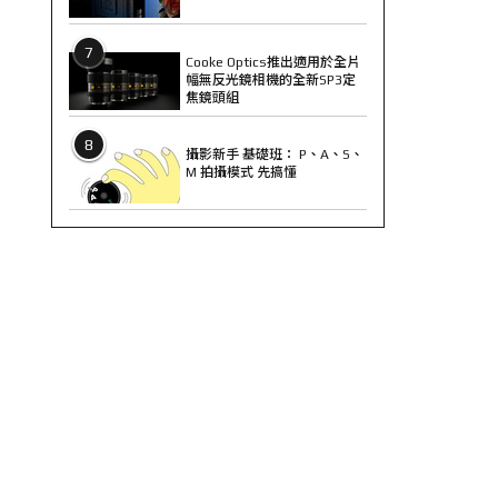
7
Cooke Optics推出適用於全片
幅無反光鏡相機的全新SP3定
焦鏡頭組
8
攝影新手 基礎班： P、A、S、
M 拍攝模式 先搞懂