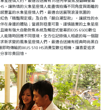
象星座情人們，最適合送擁有35倍光學變焦及翻轉螢幕
HS，讓熱情的火象星座情人能盡情拍攝不同角度與距離的
情感豐富的水象星座情人們，最適合送展現浪漫氛圍的
片複合機紅色「睛豔限定版」及白色「靚白潮型款」，讓感性的水
陪伴在身邊的體貼；當遇到穏重可靠、謹慎踏實的土象星座
擁有強大自動對焦系統及觸控式螢幕的EOS 650D數位
情人能隨時因應不同環境，全方位記錄倆人相處的每一個甜
歡求新求變的風象星座情人們，最適合送擁有經典時尚黑白
即時傳輸的IXUS 510
HS消費型數位相機，讓喜愛追求
時分享珍貴回憶。