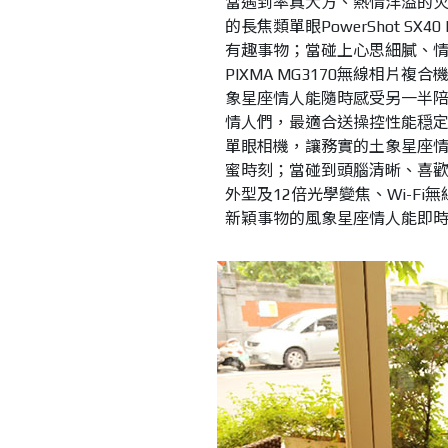
當遇到率真大方、熱情洋溢的火
的長焦類單眼PowerShot SX40
有趣事物；當碰上心思細膩、
PIXMA MG3170無線相
象星座情人能隨時感受另一半
情人們，最適合送操控性能穏定且
單眼相機，讓務實的土象星座
蜜時刻；當碰到頭腦清晰、喜
外型及12倍光學變焦、Wi-Fi無線
新穎事物的風象星座情人能即