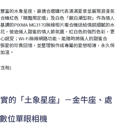
感豐富的水象星座，最適合選購代表滿滿愛意並展現浪漫氛
線相片複合機紅色「睛豔限定版」及白色「靚白潮型款」作為情人
調的PIXMA MG3170無線相片複合機送給情感細膩的水
瑰花，營造倆人甜蜜的情人節氛圍，紅白色的強烈色彩，更
心感受；Wi-Fi無線網路功能，能隨時將倆人的甜蜜合
張張愛的珍貴回憶，並整理製作成專屬的愛戀相簿，永久保
情加溫。
(
含稅
)
踏實的「土象星座」－金牛座、處
數位單眼相機