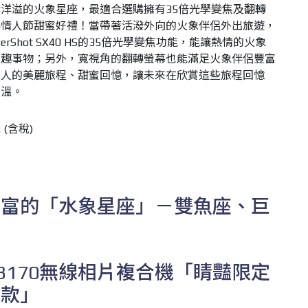
洋溢的火象星座，最適合選購擁有35倍光學變焦及翻轉
為情人節甜蜜好禮！當帶著活潑外向的火象伴侶外出旅遊，
hot SX40
HS的35倍光學變焦功能，能讓熱情的火象
有趣事物；另外，寬視角的翻轉螢幕也能滿足火象伴侶豐富
倆人的美麗旅程、甜蜜回憶，讓未來在欣賞這些旅程回憶
加溫。
元
(
含稅
)
豐富的「水象星座」－雙魚座、巨
A MG3170無線相片複合機「睛豔限定
型款」