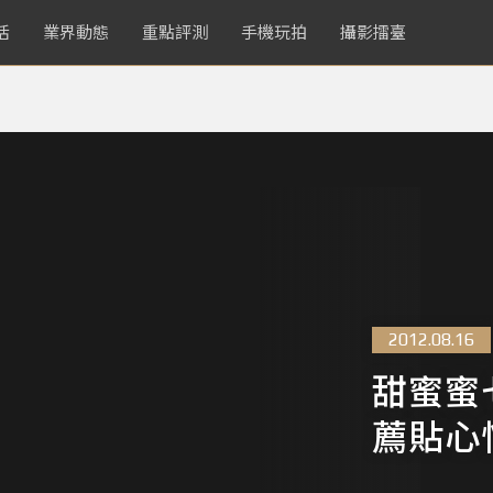
活
業界動態
重點評測
手機玩拍
攝影擂臺
2012.08.16
甜蜜蜜
薦貼心