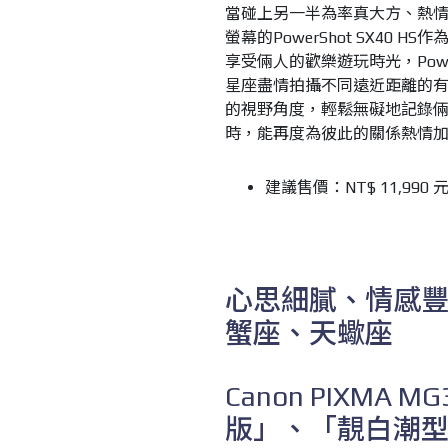
當碰上另一半為率真大方、熱情
螢幕的PowerShot SX40
HS作
享受倆人的歡樂遊玩時光，PowerS
星座盡情拍攝不同遠近距離的
的視野角度，輕鬆無礙地記錄
時，能再度為彼此的關係熱情
建議售價：NT
$
11,990
心思細膩、情感
蟹座、天蠍座
Canon PIXM
版」、「靚白潮