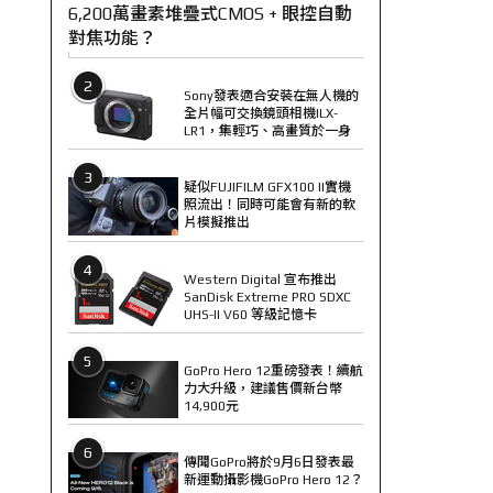
6,200萬畫素堆疊式CMOS + 眼控自動
對焦功能？
2
Sony發表適合安裝在無人機的
全片幅可交換鏡頭相機ILX-
LR1，集輕巧、高畫質於一身
3
疑似FUJIFILM GFX100 II實機
照流出！同時可能會有新的軟
片模擬推出
4
Western Digital 宣布推出
SanDisk Extreme PRO SDXC
UHS-II V60 等級記憶卡
5
GoPro Hero 12重磅發表！續航
力大升級，建議售價新台幣
14,900元
6
傳聞GoPro將於9月6日發表最
新運動攝影機GoPro Hero 12？