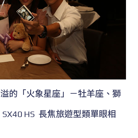
洋溢的「火象星座」－牡羊座、獅
 SX40
HS
長焦旅遊型類單眼相