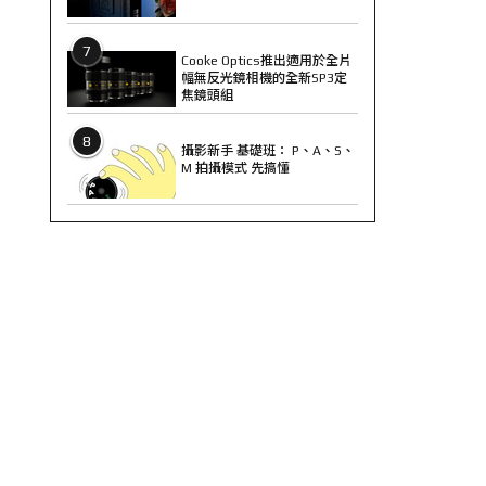
7
Cooke Optics推出適用於全片
幅無反光鏡相機的全新SP3定
焦鏡頭組
8
攝影新手 基礎班： P、A、S、
M 拍攝模式 先搞懂