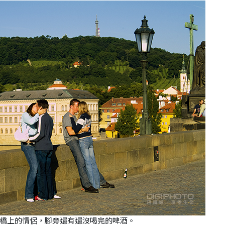
橋上的情侶，腳旁還有還沒喝完的啤酒。