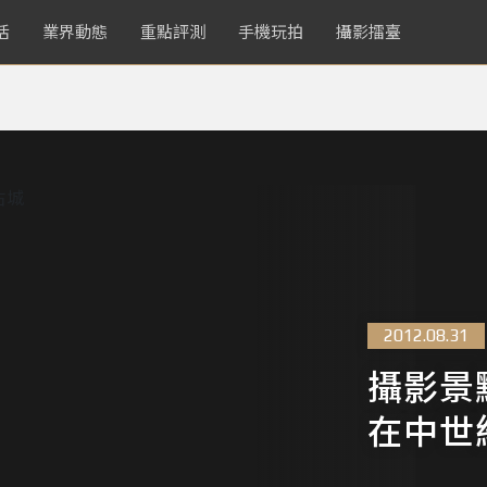
活
業界動態
重點評測
手機玩拍
攝影擂臺
2012.08.31
攝影景
在中世