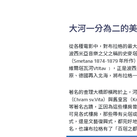
大河一分為二的
從各種電影中，對布拉格的最
波西米亞音樂之父之稱的史麥
（
Smetana
1874-1879
年所作
維爾塔瓦河
Vtltav
﹞，正是波西
原、德國再入北海，將布拉格
著名的查理大橋即橫跨於上，
（
Chram sv.Vita
）與舊皇宮（
Kr
等著名古蹟，正因為這些樓房
可見各式樓房，那些帶有尖塔
式，還是文藝復興式，都完好
名，也讓布拉格有了「百塔之