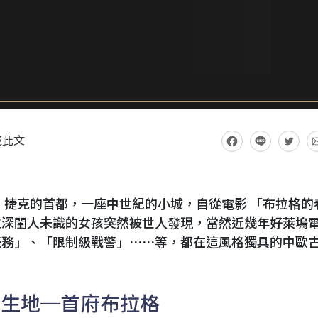
藏此文
raha）捷克的首都，一座中世紀的小城，自從電影 「布拉格的
位深閨人未識的女孩突然被世人發現，當然近幾年好萊塢
任務」、「限制級戰警」⋯⋯等，都在這風格獨具的中歐
發生地
─
首府布拉格