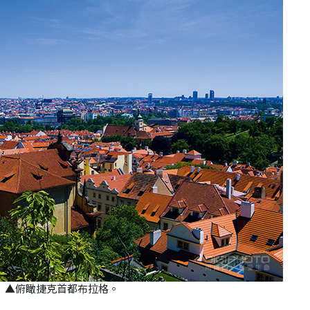
▲俯瞰捷克首都布拉格。