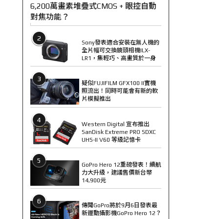
6,200萬畫素堆疊式CMOS + 眼控自動
對焦功能？
2
Sony發表適合安裝在無人機的
全片幅可交換鏡頭相機ILX-
LR1，集輕巧、高畫質於一身
3
疑似FUJIFILM GFX100 II實機
照流出！同時可能會有新的軟
片模擬推出
4
Western Digital 宣布推出
SanDisk Extreme PRO SDXC
UHS-II V60 等級記憶卡
5
GoPro Hero 12重磅發表！續航
力大升級，建議售價新台幣
14,900元
6
傳聞GoPro將於9月6日發表最
新運動攝影機GoPro Hero 12？