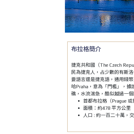
布拉格簡介
捷克共和國（
The Czech Repu
民為捷克人，占少數的有斯洛
要語言還是捷克語，通用錢幣
哈
Praha
，意為「門檻」，
據
礁，水流湍急，酷似越
過一個
首都布拉格（
Prague
或
面積：約
478
平方公里
人口
:
約一百二十萬，