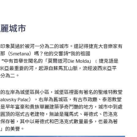
美麗城市
大印象莫過於被河一分為二的城市。還記得捷克大音樂家有
塔那（
Smetana
）嗎？他的交響詩
“
我的祖國
）
”
中有首舉世聞名的「莫爾道河
Die
Molda
」﹝捷克語是
米亞最
重要的河，起源自蘇馬瓦山脈，流經波西米亞平
一分為二。
河的左岸為城堡區與小區，城堡區裡面有著名的聖維特教堂
alovsky Palac
），右岸為
舊城區，有古市政廳、泰恩教堂
曾是早年富豪和貴族華麗建築爭奇鬥艷的地方，城市中到處
或圓頂的塔式古老建物，無論是羅馬式、哥德式、巴洛克
地保存著，其中以哥德式和巴洛克式數量最多，也最為著
都」的美譽。