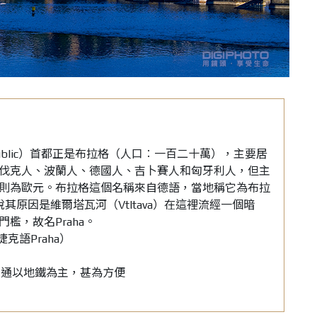
blic
）首
都正是布拉格（人口︰一百二十萬），主
要居
伐克
人、波蘭人、德國人、吉卜賽人和匈牙利人，但主
則
為歐元。布拉格這個名稱來自德語，當
地稱它為布拉
說其原因是維爾塔瓦河（
Vtltava
）在
這裡流經一個暗
門檻，故名
Praha
。
捷克語
Praha
）
交通以地鐵為主，
甚為方便