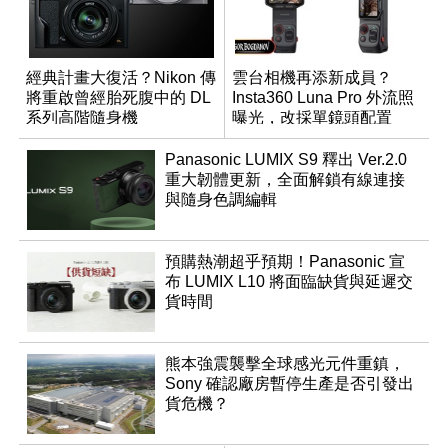
經典計畫大復活？Nikon 傳
雲台相機再添新成員？
將重啟曾經胎死腹中的 DL
Insta360 Luna Pro 外流照
系列高階隨身機
曝光，改採單鏡頭配置
Panasonic LUMIX S9 釋出 Ver.2.0
重大韌體更新，全面解鎖有線連接
與隨身色調編輯
預購熱潮超乎預期！Panasonic 宣
布 LUMIX L10 將面臨缺貨與延遲交
貨時間
熊本強震襲擊全球感光元件重鎮，
Sony 確認廠房暫停生產是否引發出
貨危機？