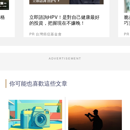
資格
立即諮詢HPV！是對自己健康最好
脆
的投資，把握現在不嫌晚！
巧
PR 台灣癌症基金會
P
ADVERTISEMENT
你可能也喜歡這些文章