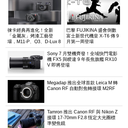
徠卡經典再進化！全新
巴黎 FUJIKINA 盛會倒數
「金屬灰」烤漆工藝登
富士新世代機皇 X-T6 傳 9
場，M11-P、Q3、D-Lux 8
月第一周登場
領銜換裝
Sony 7 月雙機齊發！全域快門電影
機 FX5 與睽違 9 年長焦旗艦 RX10
V 即將登場
Megadap 推出全球首款 Leica M 轉
Canon RF 自動對焦轉接環 M2RF
Tamron 推出 Canon RF 與 Nikon Z
接環 17-70mm F2.8 恆定大光圈標
準變焦鏡