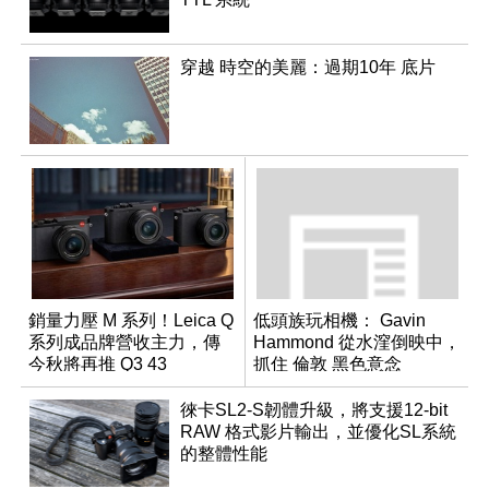
穿越 時空的美麗：過期10年 底片
銷量力壓 M 系列！Leica Q
低頭族玩相機： Gavin
系列成品牌營收主力，傳
Hammond 從水漥倒映中，
今秋將再推 Q3 43
抓住 倫敦 黑色意念
Monochrom
徠卡SL2-S韌體升級，將支援12-bit
RAW 格式影片輸出，並優化SL系統
的整體性能