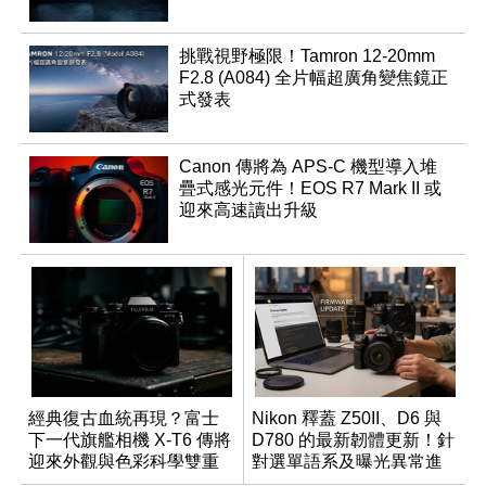
挑戰視野極限！Tamron 12-20mm
F2.8 (A084) 全片幅超廣角變焦鏡正
式發表
Canon 傳將為 APS-C 機型導入堆
疊式感光元件！EOS R7 Mark II 或
迎來高速讀出升級
經典復古血統再現？富士
Nikon 釋蓋 Z50II、D6 與
下一代旗艦相機 X-T6 傳將
D780 的最新韌體更新！針
迎來外觀與色彩科學雙重
對選單語系及曝光異常進
優化
行修復