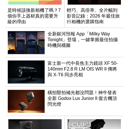
是時候該換新相機了嗎？7
輕巧、高倍率、全片幅到
個你手上器材真的需要升
影音記錄：2026 年最佳旅
級的理由
行相機的選購指南
全新銀河預報 App「Milky Way
Tonight」登場，一鍵掌握最佳拍攝
時機與構圖
富士新一代中長焦主力鏡頭 XF 50-
140mm F2.8 R LM OIS WR II 傳將
與 X-T6 同步亮相
橫拍豎拍補光都沒問題！神牛發表
全新 Godox Lux Junior II 復古機頂
閃光燈