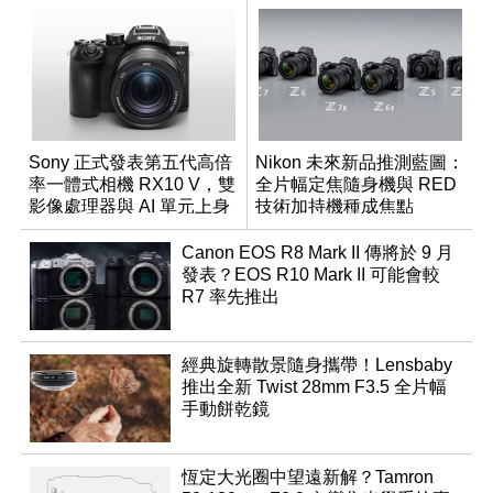
Sony 正式發表第五代高倍
Nikon 未來新品推測藍圖：
率一體式相機 RX10 V，雙
全片幅定焦隨身機與 RED
影像處理器與 AI 單元上身
技術加持機種成焦點
Canon EOS R8 Mark II 傳將於 9 月
發表？EOS R10 Mark II 可能會較
R7 率先推出
經典旋轉散景隨身攜帶！Lensbaby
推出全新 Twist 28mm F3.5 全片幅
手動餅乾鏡
恆定大光圈中望遠新解？Tamron