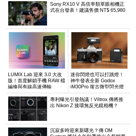
Sony RX10 V 高倍率類單眼相機正
式在台發表！建議售價 NT$ 65,980
LUMIX Lab 迎來 3.0 大改
迷你閃燈也可以打跳燈！
版！首度解鎖手機 RAW 檔
神牛發表全新 Godox
編修與有線高速傳輸
iM30Pro 復古微型閃光燈
專利曝光引發熱議！Viltrox 傳將推
出 Nikon Z 接環無反光鏡相機？
沉寂多時迎來新曙光？傳 OM