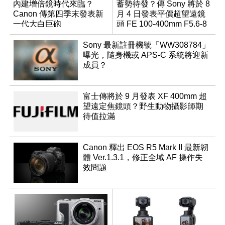
內建增倍鏡時代來臨？
蓄勢待發？傳 Sony 將於 8
Canon 傳第四季末發表新
月 4 日發表平價超望遠鏡
一代大白巨砲
頭 FE 100-400mm F5.6-8
Sony 最新註冊機號「WW308784」
曝光，隨身機或 APS-C 系統將迎新
成員？
富士傳將於 9 月發表 XF 400mm 超
望遠定焦鏡頭？野生動物攝影師期
待值拉滿
Canon 釋出 EOS R5 Mark II 最新韌
體 Ver.1.3.1，修正全域 AF 操作失
效問題