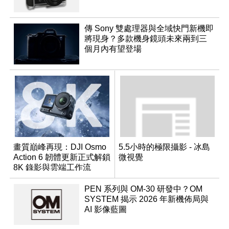
傳 Sony 雙處理器與全域快門新機即
將現身？多款機身鏡頭未來兩到三
個月內有望登場
畫質巔峰再現：DJI Osmo
5.5小時的極限攝影 - 冰島
Action 6 韌體更新正式解鎖
微視覺
8K 錄影與雲端工作流
PEN 系列與 OM-30 研發中？OM
SYSTEM 揭示 2026 年新機佈局與
AI 影像藍圖