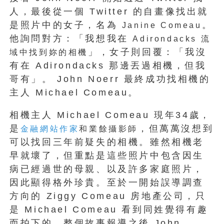
人，最後從一個 Twitter 的自畫像找出就
是照片中的女子，名為
。
Janine Comeau
他詢問對方：「我想我在
Adirondacks 流
」，女子則回覆：「我沒
域中找到妳的相機
有在 Adirondacks 那邊丟過相機，但我
哥有」。 John Noerr 最終成功找相機的
主人 Michael Comeau。
相機主人 Michael Comeau 現年34歲，
是
，但萬萬沒想到
金融網站作家
和業餘攝影師
可以找回三年前疑失的相機。雖然相機老
早就壞了，但重點是這些照片中包含因生
病已經過世的母親、以及許多家庭照片，
因此顯得格外珍貴。至於一開始誤導調查
方向的 Ziggy Comeau 房地產公司，只
是 Michael Comeau 看到同姓覺得有趣
而拍下的。整個故事報導之後 John