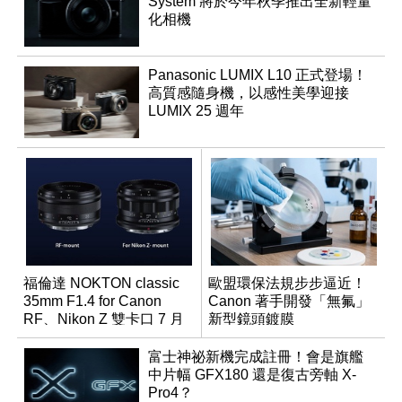
System 將於今年秋季推出全新輕量
化相機
Panasonic LUMIX L10 正式登場！
高質感隨身機，以感性美學迎接
LUMIX 25 週年
福倫達 NOKTON classic
歐盟環保法規步步逼近！
35mm F1.4 for Canon
Canon 著手開發「無氟」
RF、Nikon Z 雙卡口 7 月
新型鏡頭鍍膜
同步登台
富士神祕新機完成註冊！會是旗艦
中片幅 GFX180 還是復古旁軸 X-
Pro4？