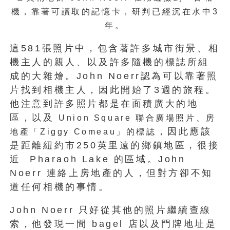
機，靠著可讀取的記憶卡
，研判已經
沉在水中3
年
。
這581張照片中，包含著許多城市街景、相
機主人的親人、以及許多隨機的標誌所組
成的大雜燴。John Noerr認為可以靠著照
片找到相機主人，因此開始了3週的旅程。
他注意到許多照片都是在面積廣大的地
區，以及
Union Square 聯合廣場照片、房
，因此應該
地產「
Ziggy Comeau
」的標誌
是距離紐約市250英里遠的鄉鎮地區，很接
近 Pharaoh Lake 的區域。John
Noerr 連絡上房地產的人，但對方卻不知
道任何相機的事情。
John Noerr 只好從其他的照片繼續查線
索，他發現一間 bagel 店以及門牌地址是