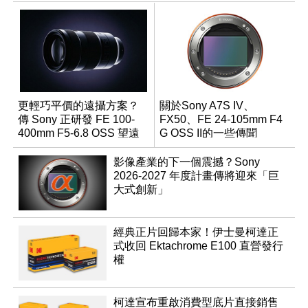
更輕巧平價的遠攝方案？
關於Sony A7S IV、
傳 Sony 正研發 FE 100-
FX50、FE 24-105mm F4
400mm F5-6.8 OSS 望遠
G OSS II的一些傳聞
變焦鏡頭
影像產業的下一個震撼？Sony
2026-2027 年度計畫傳將迎來「巨
大式創新」
經典正片回歸本家！伊士曼柯達正
式收回 Ektachrome E100 直營發行
權
柯達宣布重啟消費型底片直接銷售