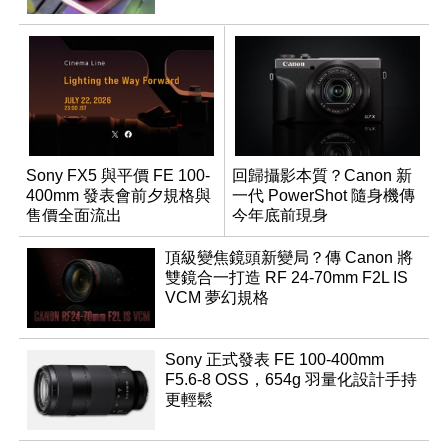
Sony FX5 與平價 FE 100-
回歸攝影本質？Canon 新
400mm 發表會前夕規格與
一代 PowerShot 隨身機傳
售價全面流出
今年底前現身
頂級變焦鏡頭新變局？傳 Canon 將
雙鏡合一打造 RF 24-70mm F2L IS
VCM 夢幻規格
Sony 正式發表 FE 100-400mm
F5.6-8 OSS，654g 羽量化設計手持
更輕鬆