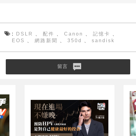
DSLR
配件
Canon
記憶卡
、
、
、
、
EOS
網路新聞
350d
sandisk
、
、
、
留言