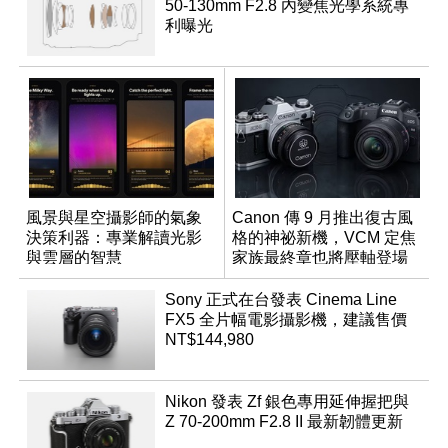
50-130mm F2.8 內變焦光學系統專
利曝光
風景與星空攝影師的氣象
Canon 傳 9 月推出復古風
決策利器：專業解讀光影
格的神祕新機，VCM 定焦
與雲層的智慧
家族最終章也將壓軸登場
App「Atmos」登場
Sony 正式在台發表 Cinema Line
FX5 全片幅電影攝影機，建議售價
NT$144,980
Nikon 發表 Zf 銀色專用延伸握把與
Z 70-200mm F2.8 II 最新韌體更新