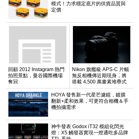
模式！力求穩定底片的供貨品質與
定價
回顧 2012 Instagram 熱門
Nikon 旗艦級 APS-C 片幅
拍照景點，曼谷國際機場
無反相機傳近期現身，將
奪冠
搭載 4,500 萬畫素堆疊式
感光元件？
HOYA 發售新一代星芒濾鏡，鍍膜
翻新+柔和效果，可更符合相機＆手
機拍攝需求
神牛發表 Godox iT32 模組化閃光
燈：X5 觸發器實現一燈通吃多品牌
TTL 系統