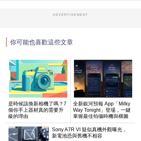
ADVERTISEMENT
你可能也喜歡這些文章
是時候該換新相機了嗎？7
全新銀河預報 App「Milky
個你手上器材真的需要升
Way Tonight」登場，一鍵
級的理由
掌握最佳拍攝時機與構圖
Sony A7R VI 疑似真機外觀曝光，
新電池恐與舊機不相容