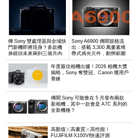
傳 Sony 雙處理器與全域快
Sony A6900 傳聞規格流
門新機即將現身？多款機
出：搭載 3,300 萬畫素堆
身鏡頭未來兩到三個月內
疊式感光元件，動態範圍
有望登場
超過 15 級
年度最佳相機出爐！2026 相機大獎
揭曉，Sony 奪雙冠、Canon 獲用戶
青睞
傳聞 Sony 可能會在 5 月發布兩款
新相機，其中一款會是 A7C 系列的
全新機種？
高顏值╳高畫質╳高性能！
FUJIFILM X100VI快速評測