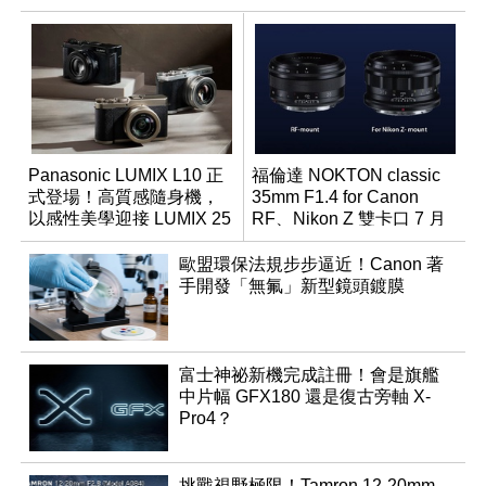
Panasonic LUMIX L10 正
福倫達 NOKTON classic
式登場！高質感隨身機，
35mm F1.4 for Canon
以感性美學迎接 LUMIX 25
RF、Nikon Z 雙卡口 7 月
週年
同步登台
歐盟環保法規步步逼近！Canon 著
手開發「無氟」新型鏡頭鍍膜
富士神祕新機完成註冊！會是旗艦
中片幅 GFX180 還是復古旁軸 X-
Pro4？
挑戰視野極限！Tamron 12-20mm