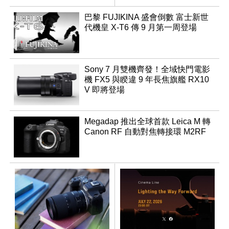
領銜換裝
巴黎 FUJIKINA 盛會倒數 富士新世
代機皇 X-T6 傳 9 月第一周登場
Sony 7 月雙機齊發！全域快門電影
機 FX5 與睽違 9 年長焦旗艦 RX10
V 即將登場
Megadap 推出全球首款 Leica M 轉
Canon RF 自動對焦轉接環 M2RF