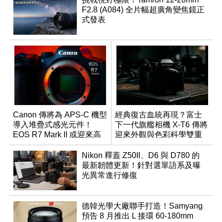
F2.8 (A084) 全片幅超廣角變焦鏡正
式發表
Canon 傳將為 APS-C 機型
經典復古血統再現？富士
導入堆疊式感光元件！
下一代旗艦相機 X-T6 傳將
EOS R7 Mark II 或迎來高
迎來外觀與色彩科學雙重
速讀出升級
優化
Nikon 釋蓋 Z50II、D6 與 D780 的
最新韌體更新！針對選單語系及曝
光異常進行修復
德韓光學大廠聯手打造！Samyang
預告 8 月推出 L 接環 60-180mm