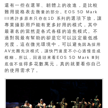
還有一些在選單、韌體上的改進，是比較
難用規格表去衡
量的部分。
EOS 5D Mark
的選項下放，讓
III
將許多原本只存在
1D
系列
專業攝影用戶能有更多好用的模式，其中
最著名的當然是各式各樣的追焦模式。不
過對我最有幫助的卻是它可以設定最低感
光度，這在微光環境中，可以避
免因為採用
AV
光圈先決模式，讓快門速度不小心過慢造
成
模糊，所以，回過頭來看
EOS 5D Mark
Ⅲ
到
得多花數萬元，真的就要看你自己
底值不值
的使用需求了。