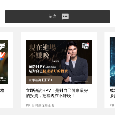
留言
資格
立即諮詢HPV！是對自己健康最好
成
的投資，把握現在不嫌晚！
張
PR 台灣癌症基金會
P