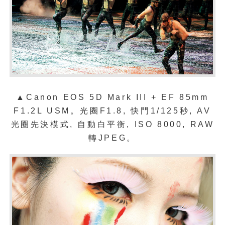
▲Canon EOS 5D Mark III + EF 85mm
F1.2L USM
。光圈
F1.8,
快門
1/125
秒
, AV
光圈先決模式
,
自動白平衡
, ISO 8000, RAW
轉
JPEG
。