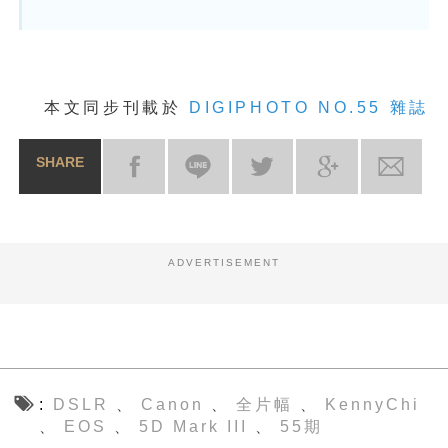
本文同步刊載於
DIGIPHOTO NO.55 雜誌
SHARE
ADVERTISEMENT
DSLR
Canon
全片幅
KennyChi
、
、
、
EOS
5D Mark III
55期
、
、
、