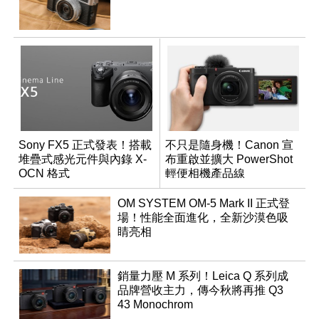
Sony FX5 正式發表！搭載
不只是隨身機！Canon 宣
堆疊式感光元件與內錄 X-
布重啟並擴大 PowerShot
OCN 格式
輕便相機產品線
OM SYSTEM OM-5 Mark II 正式登
場！性能全面進化，全新沙漠色吸
睛亮相
銷量力壓 M 系列！Leica Q 系列成
品牌營收主力，傳今秋將再推 Q3
43 Monochrom