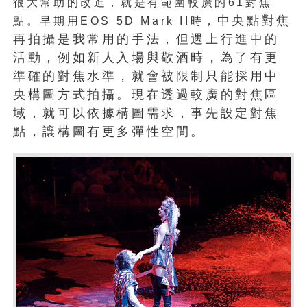
很大幫助的改
進，就是有範圍較廣的
61
對焦
中央點對焦
點。早期用
EOS 5D Mark II
時，
再拍攝是我常用的手法，但遇上行進中的
活動，例如新人入場與敬酒時，為了有更
準確的對焦水準，就會被限制只能採用中
央構圖方式拍攝。現在透過較廣的對焦區
域，就可以依據構圖需求，事先設定對焦
點，讓構圖有更多彈性空間。