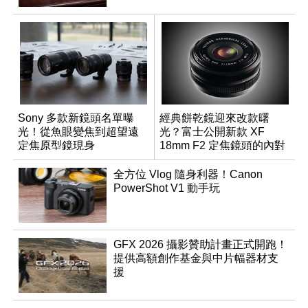
Sony 多款新鏡頭名單曝
經典餅乾鏡迎來改款曙
光！從魚眼變焦到超望遠
光？富士公開新款 XF
定焦原型鏡現身
18mm F2 定焦鏡頭的內對
焦專利
全方位 Vlog 隨身利器！Canon
PowerShot V1 動手玩
GFX 2026 攝影贊助計畫正式開跑！
提供高額創作基金與中片幅器材支
援