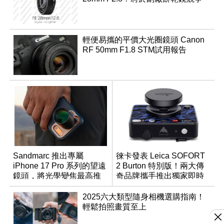
輕便易攜的平價大光圈鏡頭 Canon
RF 50mm F1.8 STM試用報告
Sandmarc 推出專屬
徠卡發表 Leica SOFORT
iPhone 17 Pro 系列的望遠
2 Burton 特別版！兩大傳
鏡頭，將光學變焦最高推
奇品牌攜手推出獨家即時
升至 16 倍
成像相機
2025六大類型隨身相機選購指南！
輕鬆拍照畫質至上