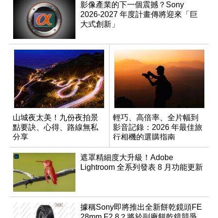
影像產業的下一個震撼？Sony
2026-2027 年度計畫傳將迎來「巨
大式創新」
山城夜太美！九份夜拍景
輕巧、高倍率、全片幅到
點要訣、心得、路線無私
影音記錄：2026 年最佳旅
分享
行相機的選購指南
遮罩精細度大升級！Adobe
Lightroom 全系列發表 8 月功能更新
據稱Sony即將推出全新餅乾鏡頭FE
28mm F2.8？將於副廠餅乾鏡競爭