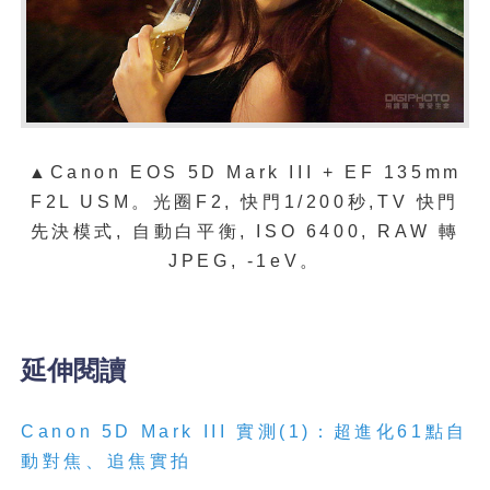
▲C
anon EOS 5D Mark III + EF 135mm
F2L USM
。
光圈
F2,
快門
1/200
秒
,
TV
快門
先決模式
,
自動白平衡
, ISO 6400, RAW
轉
JPEG, -1eV
。
延伸閱讀
Canon 5D Mark III 實測(1)：超進化61點自
動對焦、追焦實拍