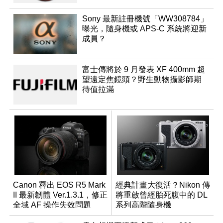
Sony 最新註冊機號「WW308784」
曝光，隨身機或 APS-C 系統將迎新
成員？
富士傳將於 9 月發表 XF 400mm 超
望遠定焦鏡頭？野生動物攝影師期
待值拉滿
Canon 釋出 EOS R5 Mark
經典計畫大復活？Nikon 傳
II 最新韌體 Ver.1.3.1，修正
將重啟曾經胎死腹中的 DL
全域 AF 操作失效問題
系列高階隨身機