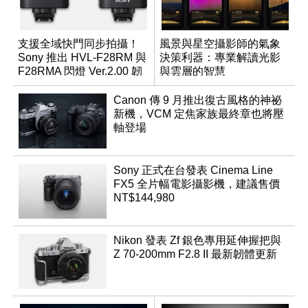
支援全域快門同步拍攝！
風景與星空攝影師的氣象
Sony 推出 HVL-F28RM 與
決策利器：專業解讀光影
F28RMA 閃燈 Ver.2.00 韌
與雲層的智慧
體
App「Atmos」登場
Canon 傳 9 月推出復古風格的神祕
新機，VCM 定焦家族最終章也將壓
軸登場
Sony 正式在台發表 Cinema Line
FX5 全片幅電影攝影機，建議售價
NT$144,980
Nikon 發表 Zf 銀色專用延伸握把與
Z 70-200mm F2.8 II 最新韌體更新