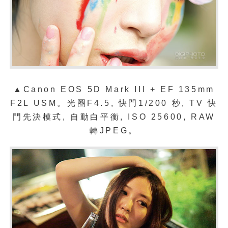
▲Canon EOS 5D Mark III + EF 135mm
F2L USM
。光圈
F4.5,
快門
1/200
秒
, TV
快
門先決模式
,
自動白平衡
, ISO 25600, RAW
轉
JPEG
。