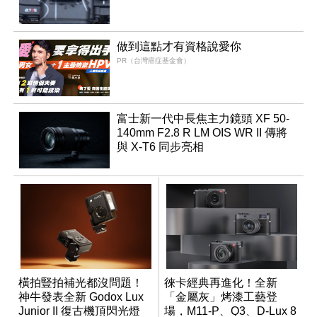
做到這點才有資格說愛你
PR（台灣癌症基金會）
富士新一代中長焦主力鏡頭 XF 50-
140mm F2.8 R LM OIS WR II 傳將
與 X-T6 同步亮相
橫拍豎拍補光都沒問題！
徠卡經典再進化！全新
神牛發表全新 Godox Lux
「金屬灰」烤漆工藝登
Junior II 復古機頂閃光燈
場，M11-P、Q3、D-Lux 8