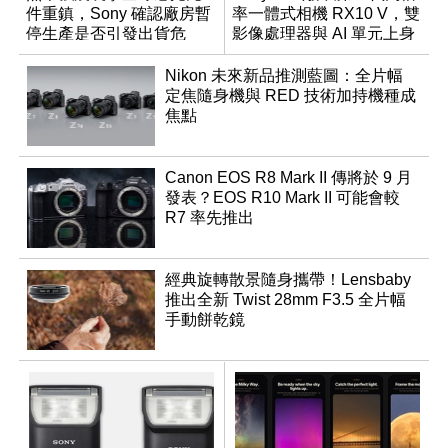
件重鎮，Sony 確認廠房暫
率一體式相機 RX10 V，雙
停生產是否引發出貨危
影像處理器與 AI 單元上身
機？
Nikon 未來新品推測藍圖：全片幅
定焦隨身機與 RED 技術加持機種成
焦點
Canon EOS R8 Mark II 傳將於 9 月
發表？EOS R10 Mark II 可能會較
R7 率先推出
經典旋轉散景隨身攜帶！Lensbaby
推出全新 Twist 28mm F3.5 全片幅
手動餅乾鏡