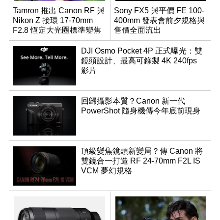
Tamron 推出 Canon RF 與
Sony FX5 與平價 FE 100-
Nikon Z 接環 17-70mm
400mm 發表會前夕規格與
F2.8 恆定大光圈標準變焦
售價全面流出
鏡
DJI Osmo Pocket 4P 正式曝光：雙
鏡頭設計、最高可錄製 4K 240fps
影片
回歸攝影本質？Canon 新一代
PowerShot 隨身機傳今年底前現身
頂級變焦鏡頭新變局？傳 Canon 將
雙鏡合一打造 RF 24-70mm F2L IS
VCM 夢幻規格