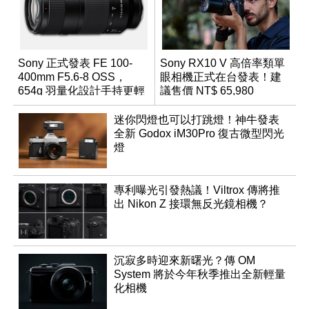
Sony 正式發表 FE 100-
Sony RX10 V 高倍率類單
400mm F5.6-8 OSS，
眼相機正式在台發表！建
654g 羽量化設計手持更輕
議售價 NT$ 65,980
鬆
迷你閃燈也可以打跳燈！神牛發表
全新 Godox iM30Pro 復古微型閃光
燈
專利曝光引發熱議！Viltrox 傳將推
出 Nikon Z 接環無反光鏡相機？
沉寂多時迎來新曙光？傳 OM
System 將於今年秋季推出全新輕量
化相機