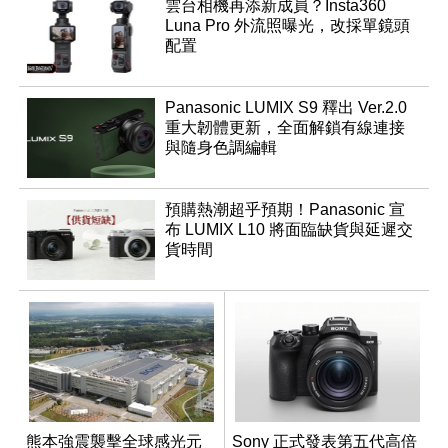
雲台相機再添新成員？Insta360
Luna Pro 外流照曝光，改採單鏡頭
配置
Panasonic LUMIX S9 釋出 Ver.2.0
重大韌體更新，全面解鎖有線連接
與隨身色調編輯
預購熱潮超乎預期！Panasonic 宣
布 LUMIX L10 將面臨缺貨與延遲交
貨時間
熊本強震襲擊全球感光元
Sony 正式發表第五代高倍