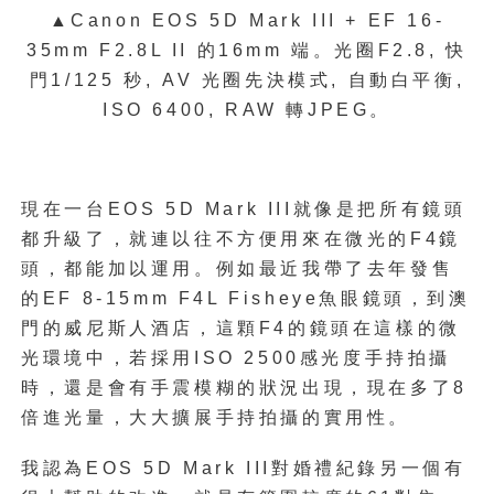
▲Canon EOS 5D Mark III + EF 16-
35mm F2.8L II
的
16mm
端。
光圈
F2.8,
快
門
1/125
秒
, AV
光圈先決模式
,
自動白平衡
,
ISO 6400, RAW
轉
JPEG
。
現在一台
EOS 5D Mark III
就像是把所有鏡頭
都升級了，就連
以往不方便用來在微光的
F4
鏡
頭，都能加以運用。例如最近
我帶了去年發售
的
EF 8-15mm F4L Fisheye
魚眼鏡頭，到澳
門的威尼斯人酒店，這顆
F4
的鏡頭在這樣的微
光環境中，若
採用
ISO 2500
感光度手持拍攝
時，還是會有手震模糊的狀況
出現，現在多了
8
倍進光量，大大擴展手持拍攝的實用性。
我認為
EOS 5D Mark III
對婚禮紀錄另一個有