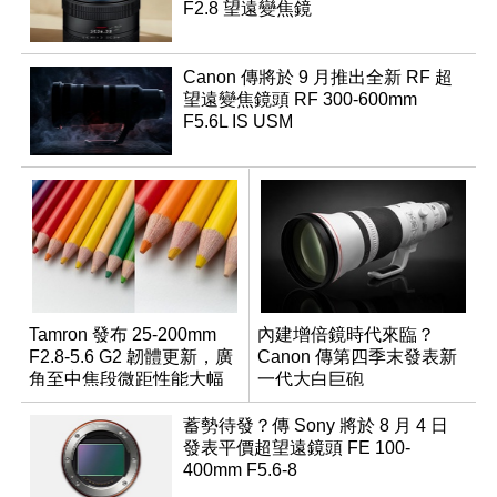
F2.8 望遠變焦鏡
Canon 傳將於 9 月推出全新 RF 超
望遠變焦鏡頭 RF 300-600mm
F5.6L IS USM
Tamron 發布 25-200mm
內建增倍鏡時代來臨？
F2.8-5.6 G2 韌體更新，廣
Canon 傳第四季末發表新
角至中焦段微距性能大幅
一代大白巨砲
升級
蓄勢待發？傳 Sony 將於 8 月 4 日
發表平價超望遠鏡頭 FE 100-
400mm F5.6-8