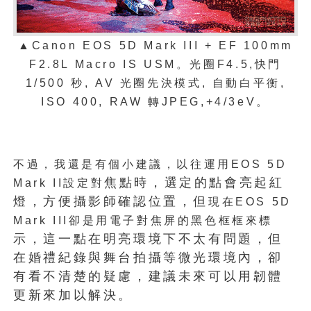
▲Canon EOS 5D Mark III + EF 100mm
F2.8L Macro IS USM
。光圈
F4.5,
快門
1/500
秒
, AV
光圈先決模式
,
自動白平衡
,
ISO 400, RAW
轉
JPEG,
+4/3eV
。
不過，我還是有個小建議，以往運用
EOS 5D
焦點時，選定的點會亮起紅
Mark II
設定對
燈，方便攝影師確認位置，但
現在
EOS 5D
Mark III
卻是用電子對焦屏的黑色框框來標
示，這一點在明亮環境下不太有問題，但
在婚禮紀錄與舞台拍攝等微光環境內，卻
有看不清楚的疑慮，建議未來可以用韌體
更新來加以解決。