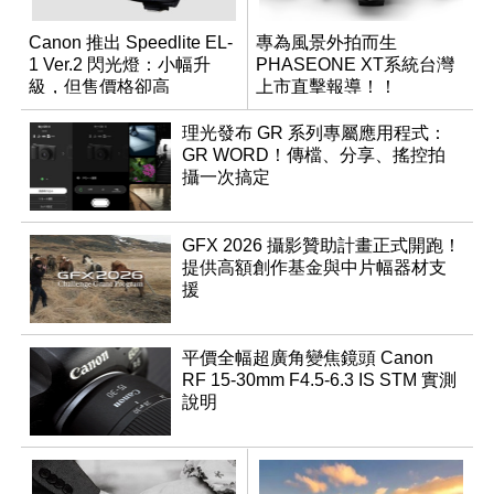
Canon 推出 Speedlite EL-
專為風景外拍而生
1 Ver.2 閃光燈：小幅升
PHASEONE XT系統台灣
級，但售價格卻高
上市直擊報導！！
理光發布 GR 系列專屬應用程式：
GR WORD！傳檔、分享、搖控拍
攝一次搞定
GFX 2026 攝影贊助計畫正式開跑！
提供高額創作基金與中片幅器材支
援
平價全幅超廣角變焦鏡頭 Canon
RF 15-30mm F4.5-6.3 IS STM 實測
說明