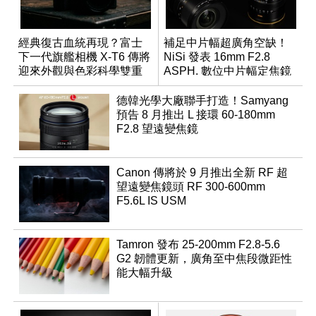
經典復古血統再現？富士
補足中片幅超廣角空缺！
下一代旗艦相機 X-T6 傳將
NiSi 發表 16mm F2.8
迎來外觀與色彩科學雙重
ASPH. 數位中片幅定焦鏡
優化
德韓光學大廠聯手打造！Samyang
預告 8 月推出 L 接環 60-180mm
F2.8 望遠變焦鏡
Canon 傳將於 9 月推出全新 RF 超
望遠變焦鏡頭 RF 300-600mm
F5.6L IS USM
Tamron 發布 25-200mm F2.8-5.6
G2 韌體更新，廣角至中焦段微距性
能大幅升級