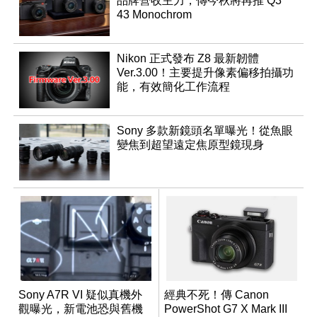
品牌營收主力，傳今秋將再推 Q3
43 Monochrom
Nikon 正式發布 Z8 最新韌體
Ver.3.00！主要提升像素偏移拍攝功
能，有效簡化工作流程
Sony 多款新鏡頭名單曝光！從魚眼
變焦到超望遠定焦原型鏡現身
Sony A7R VI 疑似真機外
經典不死！傳 Canon
觀曝光，新電池恐與舊機
PowerShot G7 X Mark III