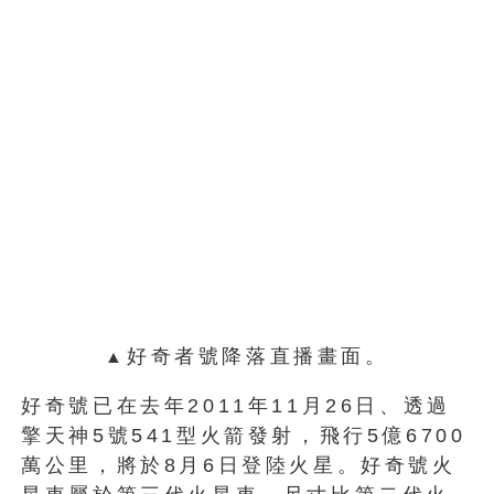
好奇者號降落直播畫面。
▲
好奇號已在去年2011年11月26日、透過
擎天神5號541型火箭發射，飛行5億6700
萬公里，將於8月6日登陸火星。好奇號火