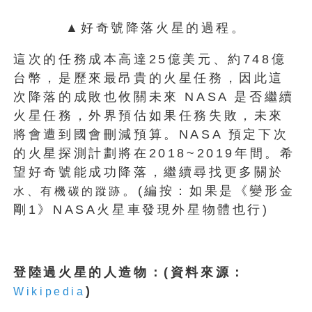
▲好奇號降落火星的過程。
這次的任務成本高達25億美元、約748億
台幣，是歷來最昂貴的火星任務，因此這
次降落的成敗也攸關未來 NASA 是否繼續
火星任務，外界預估如果任務失敗，未來
將會遭到國會刪減預算。NASA 預定下次
的火星探測計劃將在2018~2019年間。希
望好奇號能成功降落，繼續尋找更多關於
。(編按：如果是《變形金
水、有機碳的蹤跡
剛1》NASA火星車發現外星物體也行)
登陸過火星的人造物：(資料來源：
)
Wikipedia