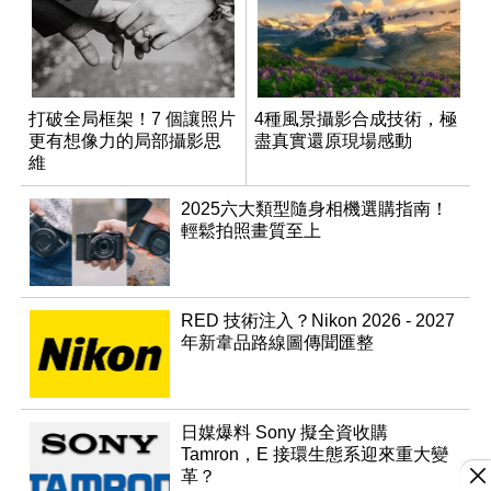
打破全局框架！7 個讓照片
4種風景攝影合成技術，極
更有想像力的局部攝影思
盡真實還原現場感動
維
2025六大類型隨身相機選購指南！
輕鬆拍照畫質至上
RED 技術注入？Nikon 2026 - 2027
年新韋品路線圖傳聞匯整
日媒爆料 Sony 擬全資收購
Tamron，E 接環生態系迎來重大變
革？