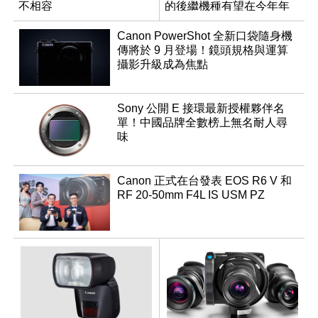
不相容
的後繼機種有望在今年年
底前推出？
Canon PowerShot 全新口袋隨身機
傳將於 9 月登場！鏡頭規格與運算
攝影升級成為焦點
Sony 公開 E 接環最新授權夥伴名
單！中國品牌全數榜上無名耐人尋
味
Canon 正式在台發表 EOS R6 V 和
RF 20-50mm F4L IS USM PZ