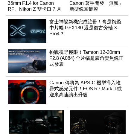
35mm F1.4 for Canon
Canon 著手開發「無氟」
RF、Nikon Z 雙卡口 7 月
新型鏡頭鍍膜
同步登台
富士神祕新機完成註冊！會是旗艦
中片幅 GFX180 還是復古旁軸 X-
Pro4？
挑戰視野極限！Tamron 12-20mm
F2.8 (A084) 全片幅超廣角變焦鏡正
式發表
Canon 傳將為 APS-C 機型導入堆
疊式感光元件！EOS R7 Mark II 或
迎來高速讀出升級