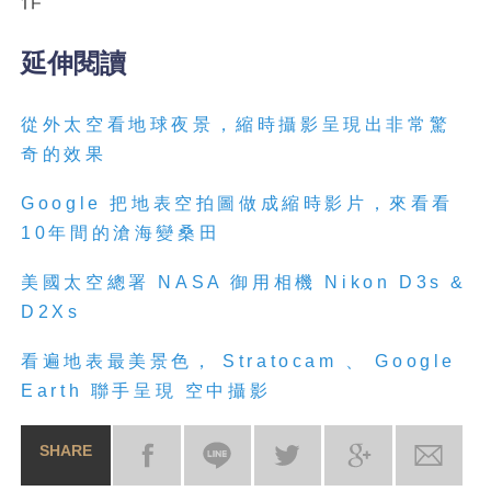
延伸閱讀
從
外
太
空
看地球夜景，縮時攝影呈現出非常驚
奇的效果
Google 把地表
空
拍圖做成縮時影片，來看看
10年間的滄海變桑田
美國
太
空
總署 NASA 御用相機 Nikon D3s &
D2Xs
看遍地表最美景色， Stratocam 、 Google
Earth 聯手呈現 空中攝影
SHARE