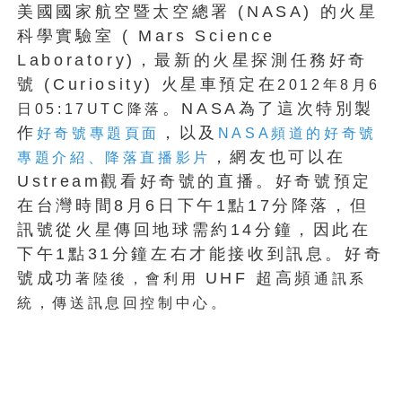
美國國家航空暨太空總署 (NASA) 的火星
科學實驗室 ( Mars Science
Laboratory)，最新的火星探測任務好奇
號 (Curiosity) 火星車預定在
2012年8月6
。NASA為了這次特別製
日05:17UTC降落
作
，以及
好奇號專題頁面
NASA頻道的好奇號
，網友也可以在
專題介紹、降落直播影片
Ustream觀看好奇號的直播。好奇號預定
在台灣時間8月6日下午1點17分降落，但
訊號從火星傳回地球需約14分鐘，因此在
下午1點31分鐘左右才能接收到訊息。好奇
號成功
UHF 超高頻
著陸後，會利用
通訊系
統，傳送訊息回控制中心。