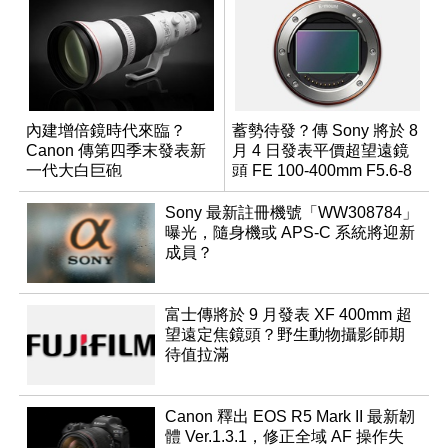
內建增倍鏡時代來臨？
蓄勢待發？傳 Sony 將於 8
Canon 傳第四季末發表新
月 4 日發表平價超望遠鏡
一代大白巨砲
頭 FE 100-400mm F5.6-8
Sony 最新註冊機號「WW308784」
曝光，隨身機或 APS-C 系統將迎新
成員？
富士傳將於 9 月發表 XF 400mm 超
望遠定焦鏡頭？野生動物攝影師期
待值拉滿
Canon 釋出 EOS R5 Mark II 最新韌
體 Ver.1.3.1，修正全域 AF 操作失