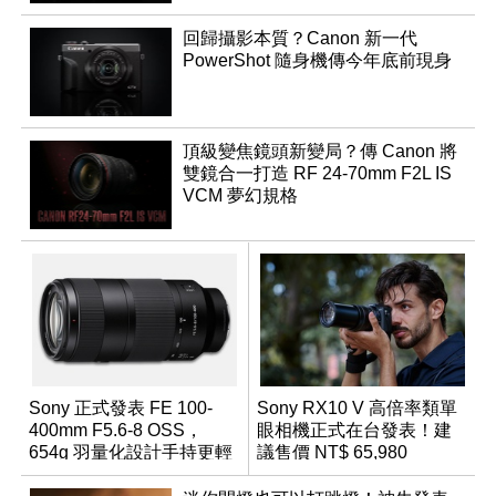
回歸攝影本質？Canon 新一代
PowerShot 隨身機傳今年底前現身
頂級變焦鏡頭新變局？傳 Canon 將
雙鏡合一打造 RF 24-70mm F2L IS
VCM 夢幻規格
Sony 正式發表 FE 100-
Sony RX10 V 高倍率類單
400mm F5.6-8 OSS，
眼相機正式在台發表！建
654g 羽量化設計手持更輕
議售價 NT$ 65,980
鬆