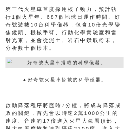
第三代火星車首度採用核子動力，預計執
行1個火星年、687個地球日運作時間。好
奇號裝載10台科學儀器，包含10倍光學變
焦鏡頭、機械手臂、行動化學實驗室和雷
射光束，並會從泥土、岩石中鑽取粉末，
分析數十個樣本。
▲好奇號火星車搭載的科學儀器。
啟動降落程序將歷時7分鐘，將成為降落成
敗的關鍵，首先會以時速2萬1000公里的
速度、音速的17倍進入火星大氣層頂部，
與大氣層摩擦將達到攝氏2100度。進入大