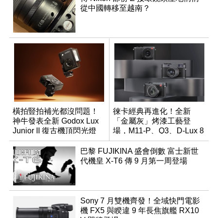
從中國轉移至越南？
橫拍豎拍補光都沒問題！
徠卡經典再進化！全新
神牛發表全新 Godox Lux
「金屬灰」烤漆工藝登
Junior II 復古機頂閃光燈
場，M11-P、Q3、D-Lux 8
領銜換裝
巴黎 FUJIKINA 盛會倒數 富士新世
代機皇 X-T6 傳 9 月第一周登場
Sony 7 月雙機齊發！全域快門電影
機 FX5 與睽違 9 年長焦旗艦 RX10