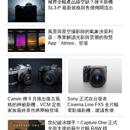
補齊全幅產品線空缺？徠卡新機
SL3-P 最新規格與售價傳聞流出
風景與星空攝影師的氣象決策利
器：專業解讀光影與雲層的智慧
App「Atmos」登場
Canon 傳 9 月推出復古風
Sony 正式在台發表
格的神祕新機，VCM 定焦
Cinema Line FX5 全片幅
家族最終章也將壓軸登場
電影攝影機，建議售價
NT$144,980
世紀破冰聯手！Capture One 正式
全面支援哈蘇中片幅 RAW 檔