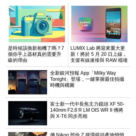
是時候該換新相機了嗎？7
LUMIX Lab 將迎來重大更
個你手上器材真的需要升
新！將於 5 月 20 日上線，
級的理由
支援有線連接與 RAW 檔後
製
全新銀河預報 App「Milky Way
Tonight」登場，一鍵掌握最佳拍攝
時機與構圖
富士新一代中長焦主力鏡頭 XF 50-
140mm F2.8 R LM OIS WR II 傳將
與 X-T6 同步亮相
傳 Nikon 部份 Z 接環鏡頭產地悄悄