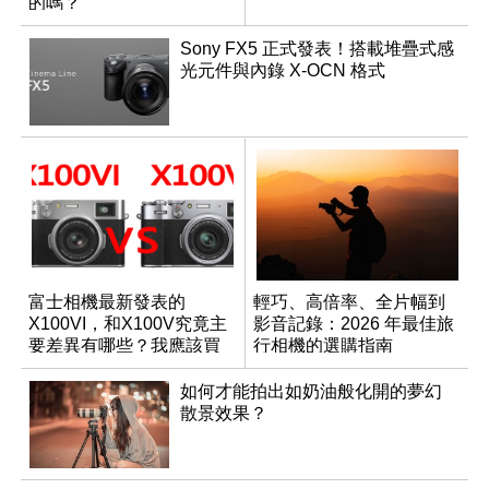
的嗎？
Sony FX5 正式發表！搭載堆疊式感
光元件與內錄 X-OCN 格式
富士相機最新發表的
輕巧、高倍率、全片幅到
X100VI，和X100V究竟主
影音記錄：2026 年最佳旅
要差異有哪些？我應該買
行相機的選購指南
哪一台？
如何才能拍出如奶油般化開的夢幻
散景效果？