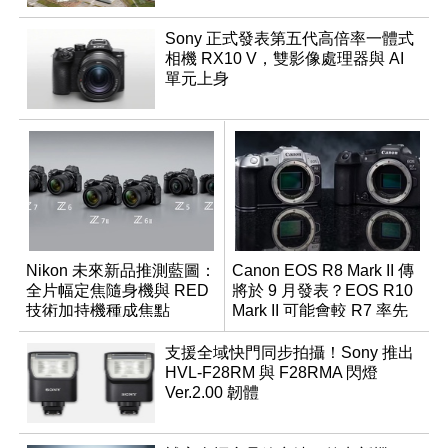
Sony 正式發表第五代高倍率一體式
相機 RX10 V，雙影像處理器與 AI
單元上身
Nikon 未來新品推測藍圖：
Canon EOS R8 Mark II 傳
全片幅定焦隨身機與 RED
將於 9 月發表？EOS R10
技術加持機種成焦點
Mark II 可能會較 R7 率先
推出
支援全域快門同步拍攝！Sony 推出
HVL-F28RM 與 F28RMA 閃燈
Ver.2.00 韌體