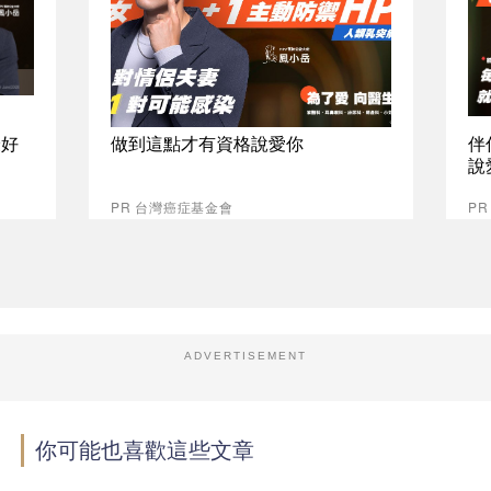
最好
做到這點才有資格說愛你
伴
說
PR 台灣癌症基金會
P
ADVERTISEMENT
你可能也喜歡這些文章