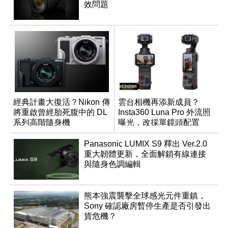
效問題
經典計畫大復活？Nikon 傳
雲台相機再添新成員？
將重啟曾經胎死腹中的 DL
Insta360 Luna Pro 外流照
系列高階隨身機
曝光，改採單鏡頭配置
Panasonic LUMIX S9 釋出 Ver.2.0
重大韌體更新，全面解鎖有線連接
與隨身色調編輯
熊本強震襲擊全球感光元件重鎮，
Sony 確認廠房暫停生產是否引發出
貨危機？