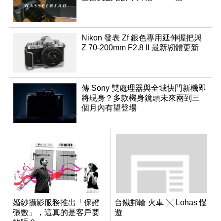
Nikon 發表 Zf 銀色專用延伸握把與
Z 70-200mm F2.8 II 最新韌體更新
傳 Sony 雙處理器與全域快門新機即
將現身？多款機身鏡頭未來兩到三
個月內有望登場
婚紗攝影服務推出「保證
台鐵郵輪 火車 ╳ Lohas 慢
張數」，這真的是客戶要
遊