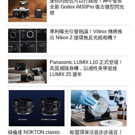
迷你閃燈也可以打跳燈！神牛發表
全新 Godox iM30Pro 復古微型閃光
燈
專利曝光引發熱議！Viltrox 傳將推
出 Nikon Z 接環無反光鏡相機？
Panasonic LUMIX L10 正式登場！
高質感隨身機，以感性美學迎接
LUMIX 25 週年
福倫達 NOKTON classic
歐盟環保法規步步逼近！