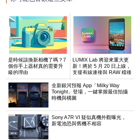
是時候該換新相機了嗎？7
LUMIX Lab 將迎來重大更
個你手上器材真的需要升
新！將於 5 月 20 日上線，
級的理由
支援有線連接與 RAW 檔後
製
全新銀河預報 App「Milky Way
Tonight」登場，一鍵掌握最佳拍攝
時機與構圖
Sony A7R VI 疑似真機外觀曝光，
新電池恐與舊機不相容