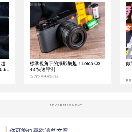
拍攝技法
 超
標準視角下的攝影樂趣！Leica Q3
做
5.6L
43 快速評測
(2025年4月28日)
P
ADVERTISEMENT
你可能也喜歡這些文章