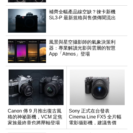
補齊全幅產品線空缺？徠卡新機
SL3-P 最新規格與售價傳聞流出
風景與星空攝影師的氣象決策利
器：專業解讀光影與雲層的智慧
App「Atmos」登場
Canon 傳 9 月推出復古風
Sony 正式在台發表
格的神祕新機，VCM 定焦
Cinema Line FX5 全片幅
家族最終章也將壓軸登場
電影攝影機，建議售價
NT$144,980