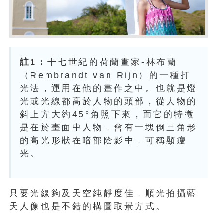
註1：
十七世紀的荷蘭畫家-林布蘭
（Rembrandt van Rijn）的一種打
光法，運用在他的畫作之中。也就是燈
光或光線都高於人物的頭部，從人物的
斜上方大約45°角照下來，而它的特徵
是在於畫面中人物，會有一塊倒三角形
的高光形狀在暗部陰影中，可稱顯瘦
光。
只要光線夠及天空純靜度佳，順光拍攝藍
天人像也是不錯的構圖取景方式。