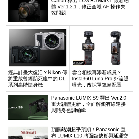
Canon 釋出 EOS R5 Mark II 最新韌
體 Ver.1.3.1，修正全域 AF 操作失
效問題
經典計畫大復活？Nikon 傳
雲台相機再添新成員？
將重啟曾經胎死腹中的 DL
Insta360 Luna Pro 外流照
系列高階隨身機
曝光，改採單鏡頭配置
Panasonic LUMIX S9 釋出 Ver.2.0
重大韌體更新，全面解鎖有線連接
與隨身色調編輯
預購熱潮超乎預期！Panasonic 宣
布 LUMIX L10 將面臨缺貨與延遲交