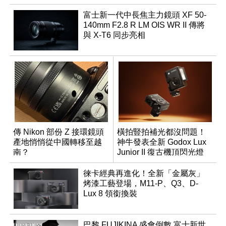
富士新一代中長焦主力鏡頭 XF 50-
140mm F2.8 R LM OIS WR II 傳將
與 X-T6 同步亮相
傳 Nikon 部份 Z 接環鏡頭
橫拍豎拍補光都沒問題！
產地悄悄從中國轉移至越
神牛發表全新 Godox Lux
南？
Junior II 復古機頂閃光燈
徠卡經典再進化！全新「金屬灰」
烤漆工藝登場，M11-P、Q3、D-
Lux 8 領銜換裝
巴黎 FUJIKINA 盛會倒數 富士新世