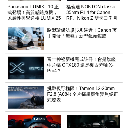
Panasonic LUMIX L10 正
福倫達 NOKTON classic
式登場！高質感隨身機，
35mm F1.4 for Canon
以感性美學迎接 LUMIX 25
RF、Nikon Z 雙卡口 7 月
週年
同步登台
歐盟環保法規步步逼近！Canon 著
手開發「無氟」新型鏡頭鍍膜
富士神祕新機完成註冊！會是旗艦
中片幅 GFX180 還是復古旁軸 X-
Pro4？
挑戰視野極限！Tamron 12-20mm
F2.8 (A084) 全片幅超廣角變焦鏡正
式發表