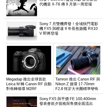
代機皇 X-T6 傳 9 月第一周登場
Sony 7 月雙機齊發！全域快門電影
機 FX5 與睽違 9 年長焦旗艦 RX10
V 即將登場
Megadap 推出全球首款
Tamron 推出 Canon RF 與
Leica M 轉 Canon RF 自動
Nikon Z 接環 17-70mm
對焦轉接環 M2RF
F2.8 恆定大光圈標準變焦
鏡
Sony FX5 與平價 FE 100-400mm
發表會前夕規格與售價全面流出