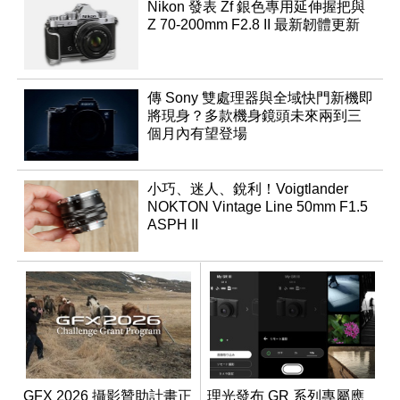
Nikon 發表 Zf 銀色專用延伸握把與
Z 70-200mm F2.8 II 最新韌體更新
傳 Sony 雙處理器與全域快門新機即
將現身？多款機身鏡頭未來兩到三
個月內有望登場
小巧、迷人、銳利！Voigtlander
NOKTON Vintage Line 50mm F1.5
ASPH II
GFX 2026 攝影贊助計畫正
理光發布 GR 系列專屬應