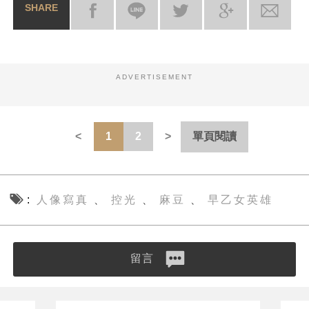
SHARE
ADVERTISEMENT
1
2
單頁閱讀
人像寫真
控光
麻豆
早乙女英雄
、
、
、
留言