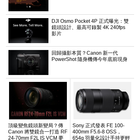
DJI Osmo Pocket 4P 正式曝光：雙
鏡頭設計、最高可錄製 4K 240fps
影片
回歸攝影本質？Canon 新一代
PowerShot 隨身機傳今年底前現身
頂級變焦鏡頭新變局？傳
Sony 正式發表 FE 100-
Canon 將雙鏡合一打造 RF
400mm F5.6-8 OSS，
24-70mm F2L IS VCM 夢
654g 羽量化設計手持更輕