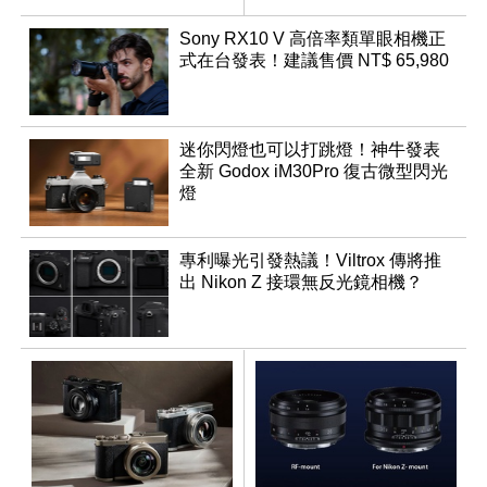
幻規格
鬆
Sony RX10 V 高倍率類單眼相機正
式在台發表！建議售價 NT$ 65,980
迷你閃燈也可以打跳燈！神牛發表
全新 Godox iM30Pro 復古微型閃光
燈
專利曝光引發熱議！Viltrox 傳將推
出 Nikon Z 接環無反光鏡相機？