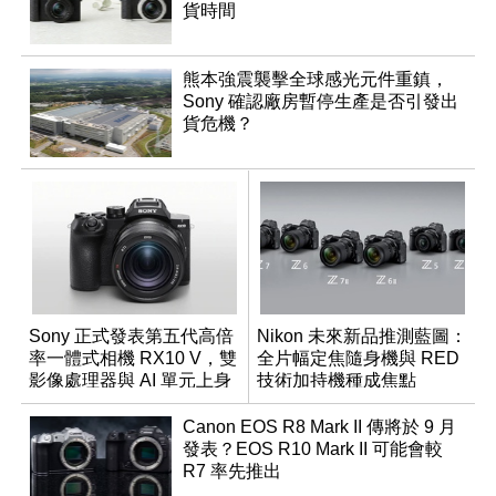
貨時間
熊本強震襲擊全球感光元件重鎮，
Sony 確認廠房暫停生產是否引發出
貨危機？
Sony 正式發表第五代高倍
Nikon 未來新品推測藍圖：
率一體式相機 RX10 V，雙
全片幅定焦隨身機與 RED
影像處理器與 AI 單元上身
技術加持機種成焦點
Canon EOS R8 Mark II 傳將於 9 月
發表？EOS R10 Mark II 可能會較
R7 率先推出