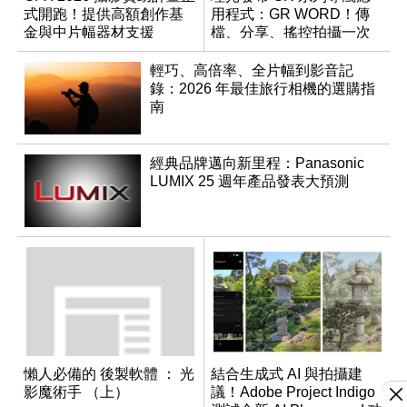
式開跑！提供高額創作基
用程式：GR WORD！傳
金與中片幅器材支援
檔、分享、搖控拍攝一次
搞定
輕巧、高倍率、全片幅到影音記
錄：2026 年最佳旅行相機的選購指
南
經典品牌邁向新里程：Panasonic
LUMIX 25 週年產品發表大預測
懶人必備的 後製軟體 ： 光
結合生成式 AI 與拍攝建
影魔術手 （上）
議！Adobe Project Indigo