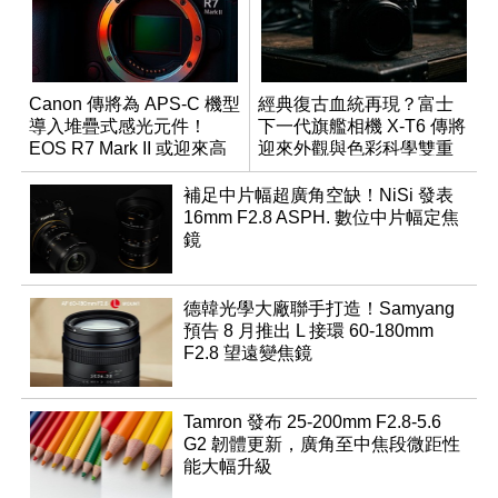
Canon 傳將為 APS-C 機型
經典復古血統再現？富士
導入堆疊式感光元件！
下一代旗艦相機 X-T6 傳將
EOS R7 Mark II 或迎來高
迎來外觀與色彩科學雙重
速讀出升級
優化
補足中片幅超廣角空缺！NiSi 發表
16mm F2.8 ASPH. 數位中片幅定焦
鏡
德韓光學大廠聯手打造！Samyang
預告 8 月推出 L 接環 60-180mm
F2.8 望遠變焦鏡
Tamron 發布 25-200mm F2.8-5.6
G2 韌體更新，廣角至中焦段微距性
能大幅升級