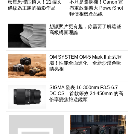
密集恐懼症慎入！21張以
不只是隨身機！Canon 宣
條紋為主題的攝影作品
布重啟並擴大 PowerShot
輕便相機產品線
想讓照片更有趣，你需要了解這些
高級構圖理論
OM SYSTEM OM-5 Mark II 正式登
場！性能全面進化，全新沙漠色吸
睛亮相
SIGMA 發表 16-300mm F3.5-6.7
DC OS！首款等效 24-450mm 的高
倍率變焦旅遊鏡頭