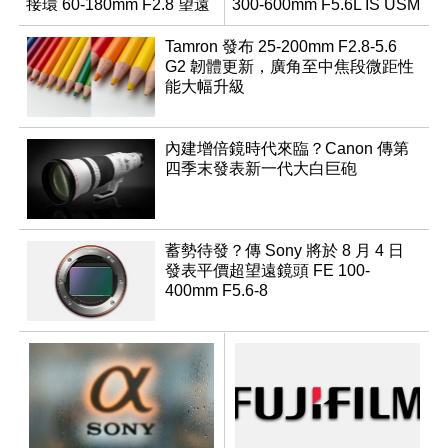
接環 60-180mm F2.8 望遠
300-600mm F5.6L IS USM
變焦鏡
Tamron 發布 25-200mm F2.8-5.6
G2 韌體更新，廣角至中焦段微距性
能大幅升級
內建增倍鏡時代來臨？Canon 傳第
四季末發表新一代大白巨砲
蓄勢待發？傳 Sony 將於 8 月 4 日
發表平價超望遠鏡頭 FE 100-
400mm F5.6-8