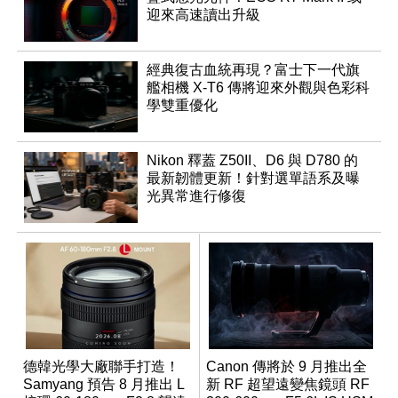
迎來高速讀出升級
經典復古血統再現？富士下一代旗
艦相機 X-T6 傳將迎來外觀與色彩科
學雙重優化
Nikon 釋蓋 Z50II、D6 與 D780 的
最新韌體更新！針對選單語系及曝
光異常進行修復
德韓光學大廠聯手打造！
Canon 傳將於 9 月推出全
Samyang 預告 8 月推出 L
新 RF 超望遠變焦鏡頭 RF