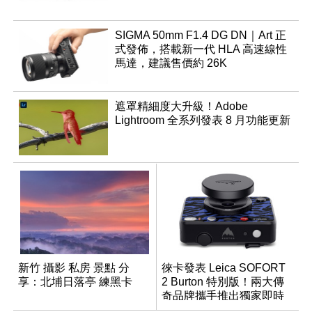
SIGMA 50mm F1.4 DG DN｜Art 正
式發佈，搭載新一代 HLA 高速線性
馬達，建議售價約 26K
遮罩精細度大升級！Adobe
Lightroom 全系列發表 8 月功能更新
新竹 攝影 私房 景點 分
徠卡發表 Leica SOFORT
享：北埔日落亭 練黑卡
2 Burton 特別版！兩大傳
奇品牌攜手推出獨家即時
成像相機