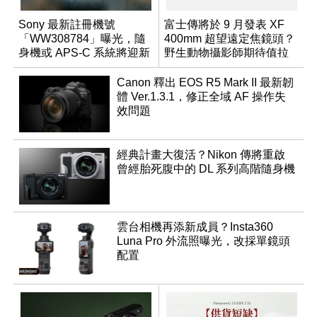
Sony 最新註冊機號
富士傳將於 9 月發表 XF
「WW308784」曝光，隨
400mm 超望遠定焦鏡頭？
身機或 APS-C 系統將迎新
野生動物攝影師期待值拉
成員？
滿
Canon 釋出 EOS R5 Mark II 最新韌
體 Ver.1.3.1，修正全域 AF 操作失
效問題
經典計畫大復活？Nikon 傳將重啟
曾經胎死腹中的 DL 系列高階隨身機
雲台相機再添新成員？Insta360
Luna Pro 外流照曝光，改採單鏡頭
配置