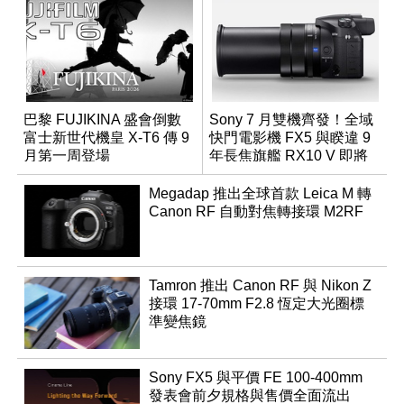
巴黎 FUJIKINA 盛會倒數
Sony 7 月雙機齊發！全域
富士新世代機皇 X-T6 傳 9
快門電影機 FX5 與睽違 9
月第一周登場
年長焦旗艦 RX10 V 即將
登場
Megadap 推出全球首款 Leica M 轉
Canon RF 自動對焦轉接環 M2RF
Tamron 推出 Canon RF 與 Nikon Z
接環 17-70mm F2.8 恆定大光圈標
準變焦鏡
Sony FX5 與平價 FE 100-400mm
發表會前夕規格與售價全面流出