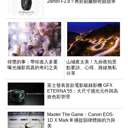
28mm F2.8？將於副廠餅乾鏡競爭
得獎的事：帶你進入多重
山城夜太美！九份夜拍景
曝光攝影寫真的奇幻之美
點要訣、心得、路線無私
分享
富士發表首款電影級錄影機 GFX
ETERNA 55：大尺寸感光元件與高
效色彩管理
Master The Game：Canon EOS-
1D X Mark Ⅲ 捕捉韻律體操的力與
美