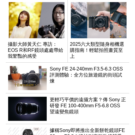
攝影大師黃天仁 專訪：
2025六大類型隨身相機選
EOS R和RF鏡頭處處帶給
購指南！輕鬆拍照畫質至
我驚豔的感受
上
Sony FE 24-240mm F3.5-6.3 OSS
評測體驗：全方位旅遊鏡的街頭試
煉
更輕巧平價的遠攝方案？傳 Sony 正
研發 FE 100-400mm F5-6.8 OSS
望遠變焦鏡頭
據稱Sony即將推出全新餅乾鏡頭FE