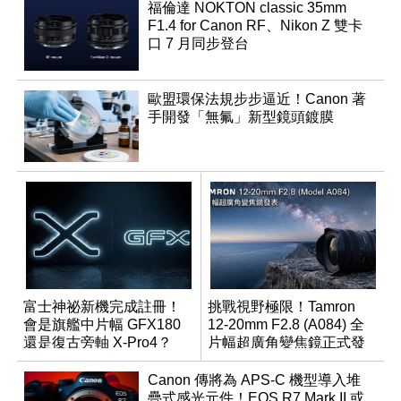
福倫達 NOKTON classic 35mm
F1.4 for Canon RF、Nikon Z 雙卡
口 7 月同步登台
歐盟環保法規步步逼近！Canon 著
手開發「無氟」新型鏡頭鍍膜
富士神祕新機完成註冊！
挑戰視野極限！Tamron
會是旗艦中片幅 GFX180
12-20mm F2.8 (A084) 全
還是復古旁軸 X-Pro4？
片幅超廣角變焦鏡正式發
表
Canon 傳將為 APS-C 機型導入堆
疊式感光元件！EOS R7 Mark II 或