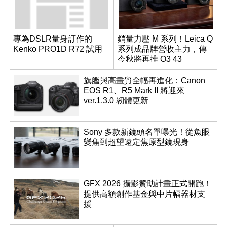
專為DSLR量身訂作的
銷量力壓 M 系列！Leica Q
Kenko PRO1D R72 試用
系列成品牌營收主力，傳
今秋將再推 Q3 43
Monochrom
旗艦與高畫質全幅再進化：Canon
EOS R1、R5 Mark II 將迎來
ver.1.3.0 韌體更新
Sony 多款新鏡頭名單曝光！從魚眼
變焦到超望遠定焦原型鏡現身
GFX 2026 攝影贊助計畫正式開跑！
提供高額創作基金與中片幅器材支
援