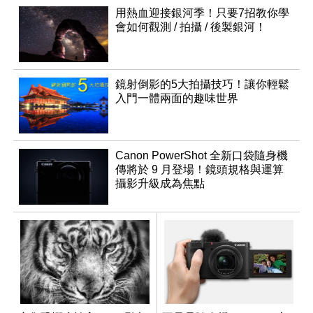
用熱血迎接銀河季！只要7招教你學
會如何觀測 / 拍攝 / 後製銀河！
鏡射倒影的5大拍攝技巧！讓你輕鬆
入門一體兩面的趣味世界
Canon PowerShot 全新口袋隨身機
傳將於 9 月登場！鏡頭規格與運算
攝影升級成為焦點