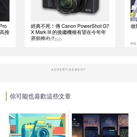
Pro
經典不死！傳 Canon PowerShot G7
做
高推
X Mark III 的後繼機種有望在今年年
底前推出？
(2026年1月13日)
P
ADVERTISEMENT
你可能也喜歡這些文章