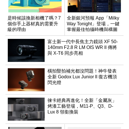
是時候該換新相機了嗎？7
全新銀河預報 App「Milky
個你手上器材真的需要升
Way Tonight」登場，一鍵
級的理由
掌握最佳拍攝時機與構圖
富士新一代中長焦主力鏡頭 XF 50-
140mm F2.8 R LM OIS WR II 傳將
與 X-T6 同步亮相
橫拍豎拍補光都沒問題！神牛發表
全新 Godox Lux Junior II 復古機頂
閃光燈
徠卡經典再進化！全新「金屬灰」
烤漆工藝登場，M11-P、Q3、D-
Lux 8 領銜換裝