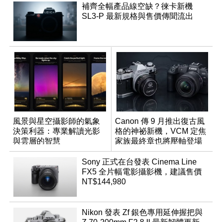
補齊全幅產品線空缺？徠卡新機
SL3-P 最新規格與售價傳聞流出
風景與星空攝影師的氣象
Canon 傳 9 月推出復古風
決策利器：專業解讀光影
格的神祕新機，VCM 定焦
與雲層的智慧
家族最終章也將壓軸登場
App「Atmos」登場
Sony 正式在台發表 Cinema Line
FX5 全片幅電影攝影機，建議售價
NT$144,980
Nikon 發表 Zf 銀色專用延伸握把與