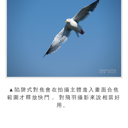
▲陷阱式對焦會在拍攝主體進入畫面合焦
範圍才釋放快門， 對飛羽攝影來說相當好
用。