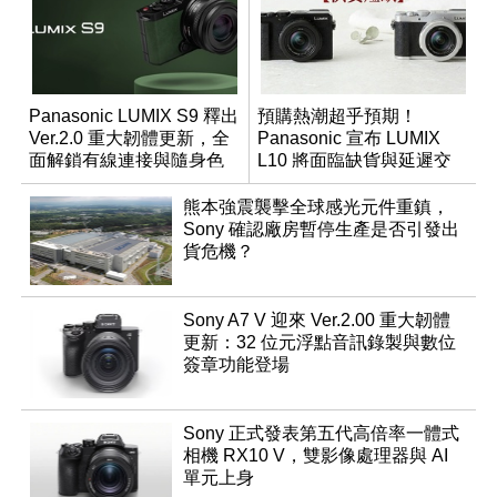
Panasonic LUMIX S9 釋出
預購熱潮超乎預期！
Ver.2.0 重大韌體更新，全
Panasonic 宣布 LUMIX
面解鎖有線連接與隨身色
L10 將面臨缺貨與延遲交
調編輯
貨時間
熊本強震襲擊全球感光元件重鎮，
Sony 確認廠房暫停生產是否引發出
貨危機？
Sony A7 V 迎來 Ver.2.00 重大韌體
更新：32 位元浮點音訊錄製與數位
簽章功能登場
Sony 正式發表第五代高倍率一體式
相機 RX10 V，雙影像處理器與 AI
單元上身