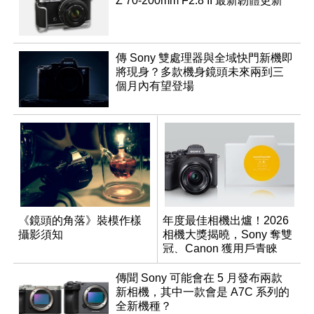
Z 70-200mm F2.8 II 最新韌體更新
傳 Sony 雙處理器與全域快門新機即
將現身？多款機身鏡頭未來兩到三
個月內有望登場
《鏡頭的角落》裝模作樣
年度最佳相機出爐！2026
攝影須知
相機大獎揭曉，Sony 奪雙
冠、Canon 獲用戶青睞
傳聞 Sony 可能會在 5 月發布兩款
新相機，其中一款會是 A7C 系列的
全新機種？