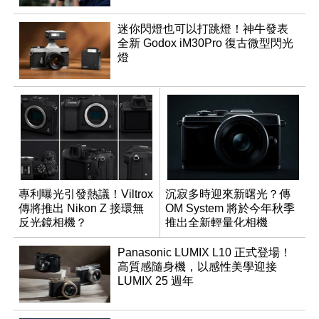
迷你閃燈也可以打跳燈！神牛發表
全新 Godox iM30Pro 復古微型閃光
燈
專利曝光引發熱議！Viltrox
沉寂多時迎來新曙光？傳
傳將推出 Nikon Z 接環無
OM System 將於今年秋季
反光鏡相機？
推出全新輕量化相機
Panasonic LUMIX L10 正式登場！
高質感隨身機，以感性美學迎接
LUMIX 25 週年