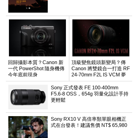
回歸攝影本質？Canon 新
頂級變焦鏡頭新變局？傳
一代 PowerShot 隨身機傳
Canon 將雙鏡合一打造 RF
今年底前現身
24-70mm F2L IS VCM 夢
幻規格
Sony 正式發表 FE 100-400mm
F5.6-8 OSS，654g 羽量化設計手持
更輕鬆
Sony RX10 V 高倍率類單眼相機正
式在台發表！建議售價 NT$ 65,980