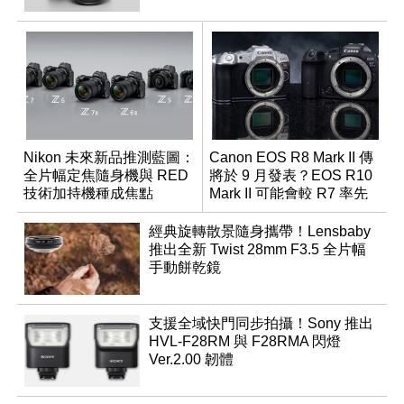
Nikon 未來新品推測藍圖：
Canon EOS R8 Mark II 傳
全片幅定焦隨身機與 RED
將於 9 月發表？EOS R10
技術加持機種成焦點
Mark II 可能會較 R7 率先
推出
經典旋轉散景隨身攜帶！Lensbaby
推出全新 Twist 28mm F3.5 全片幅
手動餅乾鏡
支援全域快門同步拍攝！Sony 推出
HVL-F28RM 與 F28RMA 閃燈
Ver.2.00 韌體