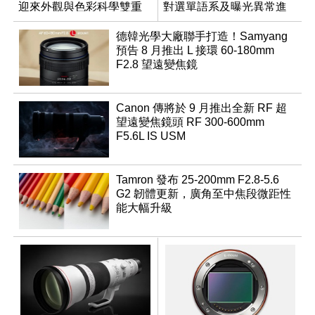
迎來外觀與色彩科學雙重
對選單語系及曝光異常進
優化
行修復
德韓光學大廠聯手打造！Samyang
預告 8 月推出 L 接環 60-180mm
F2.8 望遠變焦鏡
Canon 傳將於 9 月推出全新 RF 超
望遠變焦鏡頭 RF 300-600mm
F5.6L IS USM
Tamron 發布 25-200mm F2.8-5.6
G2 韌體更新，廣角至中焦段微距性
能大幅升級