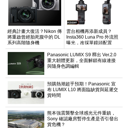
經典計畫大復活？Nikon 傳
雲台相機再添新成員？
將重啟曾經胎死腹中的 DL
Insta360 Luna Pro 外流照
系列高階隨身機
曝光，改採單鏡頭配置
Panasonic LUMIX S9 釋出 Ver.2.0
重大韌體更新，全面解鎖有線連接
與隨身色調編輯
預購熱潮超乎預期！Panasonic 宣
布 LUMIX L10 將面臨缺貨與延遲交
貨時間
熊本強震襲擊全球感光元件重鎮，
Sony 確認廠房暫停生產是否引發出
貨危機？