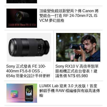
頂級變焦鏡頭新變局？傳 Canon 將
雙鏡合一打造 RF 24-70mm F2L IS
VCM 夢幻規格
Sony 正式發表 FE 100-
Sony RX10 V 高倍率類單
400mm F5.6-8 OSS，
眼相機正式在台發表！建
654g 羽量化設計手持更輕
議售價 NT$ 65,980
鬆
LUMIX Lab 迎來 3.0 大改版！首度
解鎖手機 RAW 檔編修與有線高速傳
輸