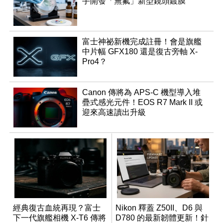
手開發「無氟」新型鏡頭鍍膜
富士神祕新機完成註冊！會是旗艦
中片幅 GFX180 還是復古旁軸 X-
Pro4？
Canon 傳將為 APS-C 機型導入堆
疊式感光元件！EOS R7 Mark II 或
迎來高速讀出升級
經典復古血統再現？富士
Nikon 釋蓋 Z50II、D6 與
下一代旗艦相機 X-T6 傳將
D780 的最新韌體更新！針