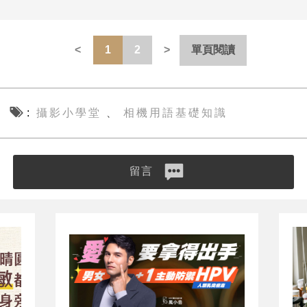
1
2
單頁閱讀
攝影小學堂
相機用語基礎知識
、
留言