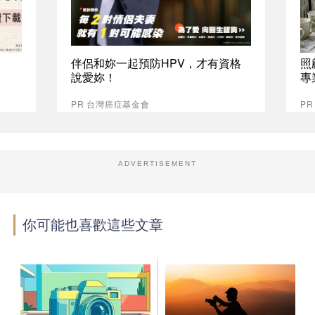
伴侶和妳一起預防HPV，才有資格
照
說愛妳！
專
PR 台灣癌症基金會
P
ADVERTISEMENT
你可能也喜歡這些文章