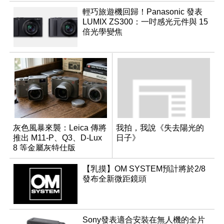
輕巧旅遊機回歸！Panasonic 發表
LUMIX ZS300：一吋感光元件與 15
倍光學變焦
灰色風暴來襲：Leica 傳將
我拍，我說《失去陽光的
推出 M11-P、Q3、D-Lux
日子》
8 等金屬灰特仕版
【乳摸】OM SYSTEM預計將於2/8
發布全新微距鏡頭
Sony發表適合安裝在無人機的全片