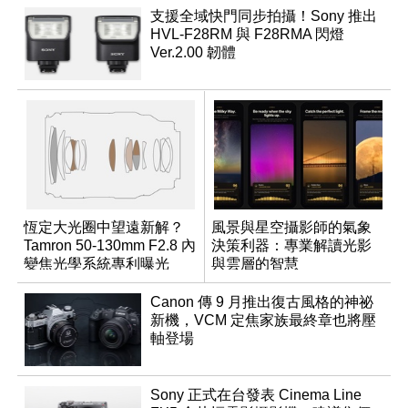
支援全域快門同步拍攝！Sony 推出
HVL-F28RM 與 F28RMA 閃燈
Ver.2.00 韌體
恆定大光圈中望遠新解？
風景與星空攝影師的氣象
Tamron 50-130mm F2.8 內
決策利器：專業解讀光影
變焦光學系統專利曝光
與雲層的智慧
App「Atmos」登場
Canon 傳 9 月推出復古風格的神祕
新機，VCM 定焦家族最終章也將壓
軸登場
Sony 正式在台發表 Cinema Line