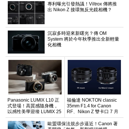
專利曝光引發熱議！Viltrox 傳將推
出 Nikon Z 接環無反光鏡相機？
沉寂多時迎來新曙光？傳 OM
System 將於今年秋季推出全新輕量
化相機
Panasonic LUMIX L10 正
福倫達 NOKTON classic
式登場！高質感隨身機，
35mm F1.4 for Canon
以感性美學迎接 LUMIX 25
RF、Nikon Z 雙卡口 7 月
週年
同步登台
歐盟環保法規步步逼近！Canon 著