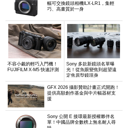
幅可交換鏡頭相機ILX-LR1，集輕
巧、高畫質於一身
不容小覷的輕巧入門機！
Sony 多款新鏡頭名單曝
FUJIFILM X-M5 快速評測
光！從魚眼變焦到超望遠
定焦原型鏡現身
GFX 2026 攝影贊助計畫正式開跑！
提供高額創作基金與中片幅器材支
援
Sony 公開 E 接環最新授權夥伴名
單！中國品牌全數榜上無名耐人尋
味