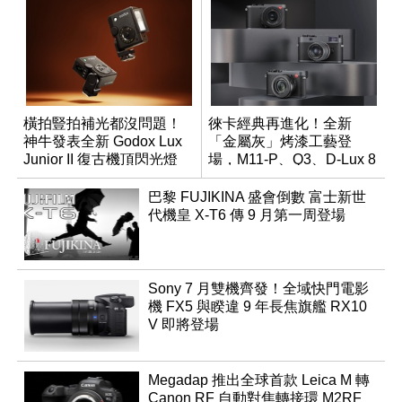
橫拍豎拍補光都沒問題！
徠卡經典再進化！全新
神牛發表全新 Godox Lux
「金屬灰」烤漆工藝登
Junior II 復古機頂閃光燈
場，M11-P、Q3、D-Lux 8
領銜換裝
巴黎 FUJIKINA 盛會倒數 富士新世
代機皇 X-T6 傳 9 月第一周登場
Sony 7 月雙機齊發！全域快門電影
機 FX5 與睽違 9 年長焦旗艦 RX10
V 即將登場
Megadap 推出全球首款 Leica M 轉
Canon RF 自動對焦轉接環 M2RF