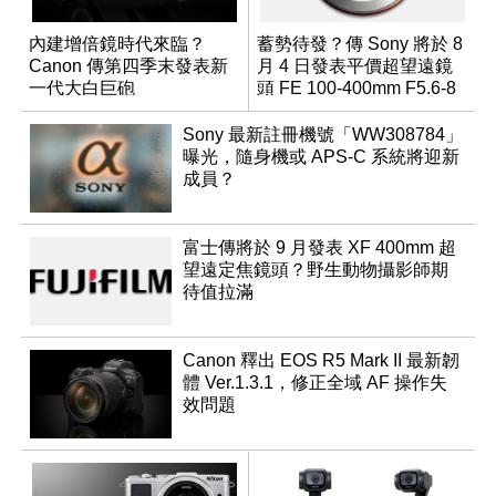
內建增倍鏡時代來臨？
蓄勢待發？傳 Sony 將於 8
Canon 傳第四季末發表新
月 4 日發表平價超望遠鏡
一代大白巨砲
頭 FE 100-400mm F5.6-8
Sony 最新註冊機號「WW308784」
曝光，隨身機或 APS-C 系統將迎新
成員？
富士傳將於 9 月發表 XF 400mm 超
望遠定焦鏡頭？野生動物攝影師期
待值拉滿
Canon 釋出 EOS R5 Mark II 最新韌
體 Ver.1.3.1，修正全域 AF 操作失
效問題