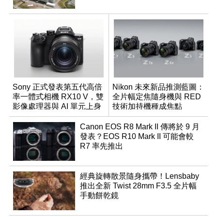
Sony 正式發表第五代高倍
Nikon 未來新品推測藍圖：
率一體式相機 RX10 V，雙
全片幅定焦隨身機與 RED
影像處理器與 AI 單元上身
技術加持機種成焦點
Canon EOS R8 Mark II 傳將於 9 月
發表？EOS R10 Mark II 可能會較
R7 率先推出
經典旋轉散景隨身攜帶！Lensbaby
推出全新 Twist 28mm F3.5 全片幅
手動餅乾鏡