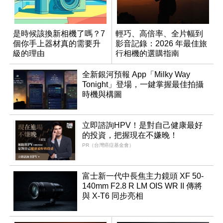
是時候該換新相機了嗎？7
輕巧、高倍率、全片幅到
個你手上器材真的需要升
影音記錄：2026 年最佳旅
級的理由
行相機的選購指南
全新銀河預報 App「Milky Way
Tonight」登場，一鍵掌握最佳拍攝
時機與構圖
立即諮詢HPV！是對自己健康最好
的投資，把握現在不嫌晚！
PR（台灣癌症基金會）
富士新一代中長焦主力鏡頭 XF 50-
140mm F2.8 R LM OIS WR II 傳將
與 X-T6 同步亮相