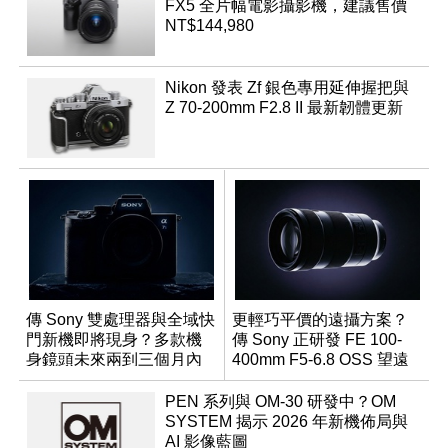
FX5 全片幅電影攝影機，建議售價
NT$144,980
Nikon 發表 Zf 銀色專用延伸握把與
Z 70-200mm F2.8 II 最新韌體更新
傳 Sony 雙處理器與全域快
更輕巧平價的遠攝方案？
門新機即將現身？多款機
傳 Sony 正研發 FE 100-
身鏡頭未來兩到三個月內
400mm F5-6.8 OSS 望遠
有望登場
變焦鏡頭
PEN 系列與 OM-30 研發中？OM
SYSTEM 揭示 2026 年新機佈局與
AI 影像藍圖