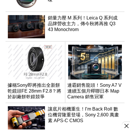
銷量力壓 M 系列！Leica Q 系列成
品牌營收主力，傳今秋將再推 Q3
43 Monochrom
據稱Sony即將推出全新餅
連霸銷售龍頭！Sony A7 V
乾鏡頭FE 28mm F2.8？將
連續五個月蟬聯日本 Map
於副廠餅乾鏡競爭
Camera 銷售冠軍
讓底片相機重生！I’m Back Roll 數
位機背隆重登場，Sony 2,600 萬畫
素 APS-C CMOS