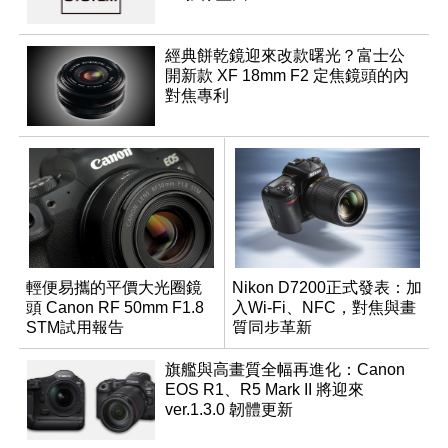
經典餅乾鏡迎來改款曙光？富士公
開新款 XF 18mm F2 定焦鏡頭的內
對焦專利
輕便易攜的平價大光圈鏡
Nikon D7200正式發表：加
頭 Canon RF 50mm F1.8
入Wi-Fi、NFC，對焦與畫
STM試用報告
質同步革新
旗艦與高畫質全幅再進化：Canon
EOS R1、R5 Mark II 將迎來
ver.1.3.0 韌體更新