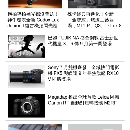
橫拍豎拍補光都沒問題！
徠卡經典再進化！全新
神牛發表全新 Godox Lux
「金屬灰」烤漆工藝登
Junior II 復古機頂閃光燈
場，M11-P、Q3、D-Lux 8
領銜換裝
巴黎 FUJIKINA 盛會倒數 富士新世
代機皇 X-T6 傳 9 月第一周登場
Sony 7 月雙機齊發！全域快門電影
機 FX5 與睽違 9 年長焦旗艦 RX10
V 即將登場
Megadap 推出全球首款 Leica M 轉
Canon RF 自動對焦轉接環 M2RF