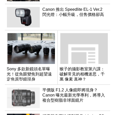
Canon 推出 Speedlite EL-1 Ver.2
閃光燈：小幅升級，但售價格卻高
Sony 多款新鏡頭名單曝
猴子的攝影教室第六課：
光！從魚眼變焦到超望遠
破解常見的相機迷思，千
定焦原型鏡現身
萬 像素 真神？
平價版 F1.2 人像鏡即將現身？
Canon 曝光最新光學專利，將導入
複合型樹脂非球面鏡片