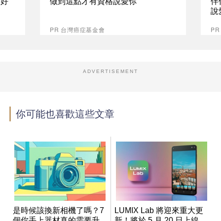
最好
做到這點才有資格說愛你
伴
說
PR 台灣癌症基金會
P
ADVERTISEMENT
你可能也喜歡這些文章
是時候該換新相機了嗎？7
LUMIX Lab 將迎來重大更
個你手上器材真的需要升
新！將於 5 月 20 日上線，