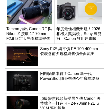
Tamron 推出 Canon RF 與
年度最佳相機出爐！2026
Nikon Z 接環 17-70mm
相機大獎揭曉，Sony 奪雙
F2.8 恆定大光圈標準變焦
冠、Canon 獲用戶青睞
鏡
Sony FX5 與平價 FE 100-400mm
發表會前夕規格與售價全面流出
回歸攝影本質？Canon 新一代
PowerShot 隨身機傳今年底前現身
頂級變焦鏡頭新變局？傳 Canon 將
雙鏡合一打造 RF 24-70mm F2L IS
VCM 夢幻規格