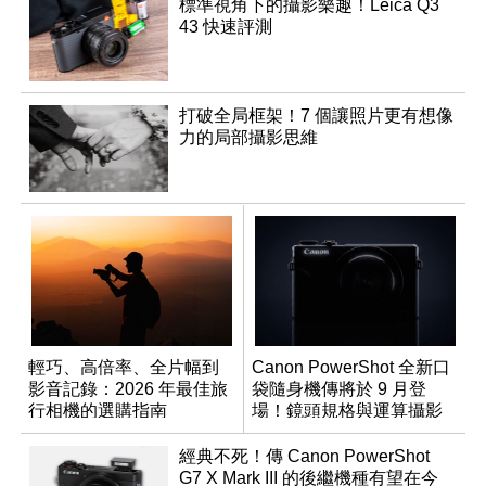
標準視角下的攝影樂趣！Leica Q3
43 快速評測
打破全局框架！7 個讓照片更有想像
力的局部攝影思維
輕巧、高倍率、全片幅到
Canon PowerShot 全新口
影音記錄：2026 年最佳旅
袋隨身機傳將於 9 月登
行相機的選購指南
場！鏡頭規格與運算攝影
升級成為焦點
經典不死！傳 Canon PowerShot
G7 X Mark III 的後繼機種有望在今