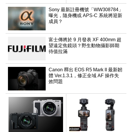
Sony 最新註冊機號「WW308784」
曝光，隨身機或 APS-C 系統將迎新
成員？
富士傳將於 9 月發表 XF 400mm 超
望遠定焦鏡頭？野生動物攝影師期
待值拉滿
Canon 釋出 EOS R5 Mark II 最新韌
體 Ver.1.3.1，修正全域 AF 操作失
效問題