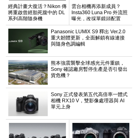
經典計畫大復活？Nikon 傳
雲台相機再添新成員？
將重啟曾經胎死腹中的 DL
Insta360 Luna Pro 外流照
系列高階隨身機
曝光，改採單鏡頭配置
Panasonic LUMIX S9 釋出 Ver.2.0
重大韌體更新，全面解鎖有線連接
與隨身色調編輯
熊本強震襲擊全球感光元件重鎮，
Sony 確認廠房暫停生產是否引發出
貨危機？
Sony 正式發表第五代高倍率一體式
相機 RX10 V，雙影像處理器與 AI
單元上身