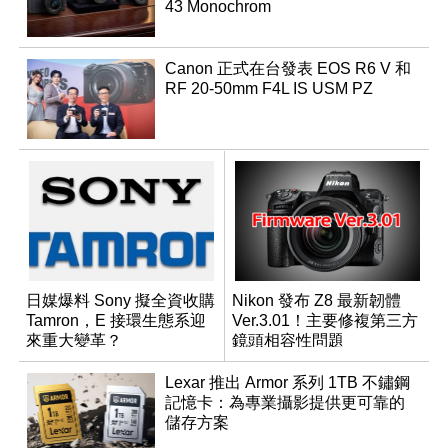
43 Monochrom
Canon 正式在台發表 EOS R6 V 和
RF 20-50mm F4L IS USM PZ
日媒爆料 Sony 擬全資收購
Nikon 發布 Z8 最新韌體
Tamron，E 接環生態系迎
Ver.3.01！主要修複第三方
來重大變革？
鏡頭相容性問題
Lexar 推出 Armor 系列 1TB 不鏽鋼
記憶卡：為專業攝影提供更可靠的
儲存方案