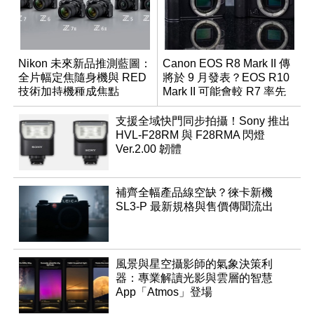
Nikon 未來新品推測藍圖：
Canon EOS R8 Mark II 傳
全片幅定焦隨身機與 RED
將於 9 月發表？EOS R10
技術加持機種成焦點
Mark II 可能會較 R7 率先
推出
支援全域快門同步拍攝！Sony 推出
HVL-F28RM 與 F28RMA 閃燈
Ver.2.00 韌體
補齊全幅產品線空缺？徠卡新機
SL3-P 最新規格與售價傳聞流出
風景與星空攝影師的氣象決策利
器：專業解讀光影與雲層的智慧
App「Atmos」登場