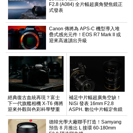
F2.8 (A084) 全片幅超廣角變焦鏡正
式發表
Canon 傳將為 APS-C 機型導入堆
疊式感光元件！EOS R7 Mark II 或
迎來高速讀出升級
經典復古血統再現？富士
補足中片幅超廣角空缺！
下一代旗艦相機 X-T6 傳將
NiSi 發表 16mm F2.8
迎來外觀與色彩科學雙重
ASPH. 數位中片幅定焦鏡
優化
德韓光學大廠聯手打造！Samyang
預告 8 月推出 L 接環 60-180mm