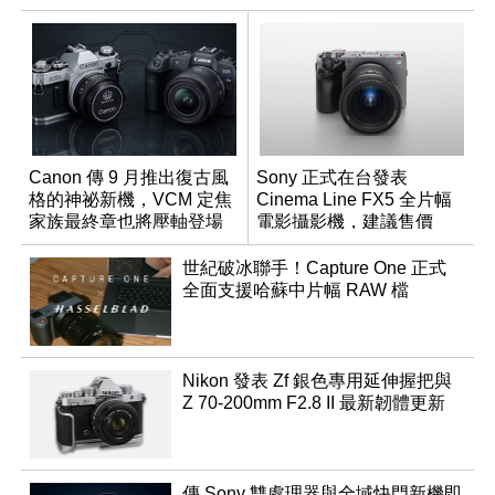
Canon 傳 9 月推出復古風
Sony 正式在台發表
格的神祕新機，VCM 定焦
Cinema Line FX5 全片幅
家族最終章也將壓軸登場
電影攝影機，建議售價
NT$144,980
世紀破冰聯手！Capture One 正式
全面支援哈蘇中片幅 RAW 檔
Nikon 發表 Zf 銀色專用延伸握把與
Z 70-200mm F2.8 II 最新韌體更新
傳 Sony 雙處理器與全域快門新機即