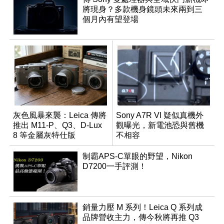
將現身？多款機身鏡頭未來兩到三
個月內有望登場
灰色風暴來襲：Leica 傳將
Sony A7R VI 疑似真機外
推出 M11-P、Q3、D-Lux
觀曝光，新電池恐與舊機
8 等金屬灰特仕版
不相容
制霸APS-C單眼的野望，Nikon
D7200一手評測！
銷量力壓 M 系列！Leica Q 系列成
品牌營收主力，傳今秋將再推 Q3