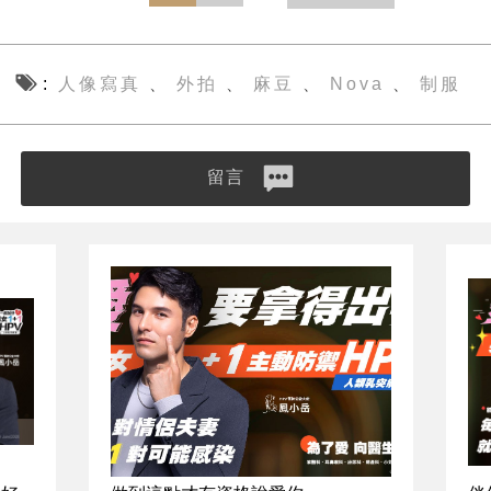
人像寫真
外拍
麻豆
Nova
制服
、
、
、
、
留言