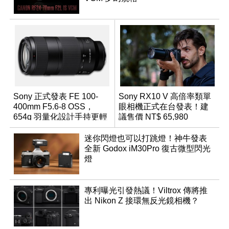
Sony 正式發表 FE 100-
Sony RX10 V 高倍率類單
400mm F5.6-8 OSS，
眼相機正式在台發表！建
654g 羽量化設計手持更輕
議售價 NT$ 65,980
鬆
迷你閃燈也可以打跳燈！神牛發表
全新 Godox iM30Pro 復古微型閃光
燈
專利曝光引發熱議！Viltrox 傳將推
出 Nikon Z 接環無反光鏡相機？