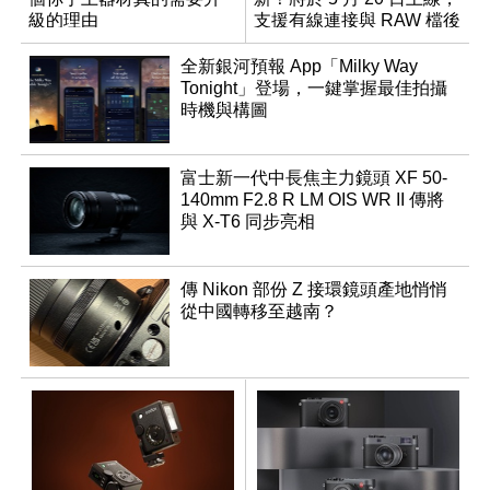
級的理由
支援有線連接與 RAW 檔後
製
全新銀河預報 App「Milky Way
Tonight」登場，一鍵掌握最佳拍攝
時機與構圖
富士新一代中長焦主力鏡頭 XF 50-
140mm F2.8 R LM OIS WR II 傳將
與 X-T6 同步亮相
傳 Nikon 部份 Z 接環鏡頭產地悄悄
從中國轉移至越南？