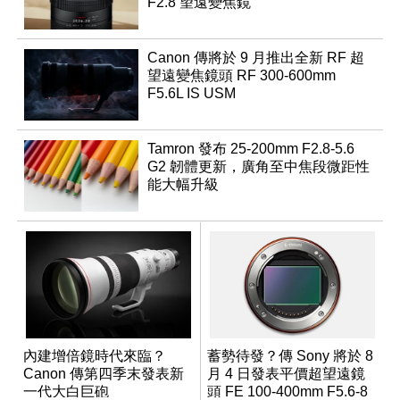
F2.8 望遠變焦鏡
Canon 傳將於 9 月推出全新 RF 超
望遠變焦鏡頭 RF 300-600mm
F5.6L IS USM
Tamron 發布 25-200mm F2.8-5.6
G2 韌體更新，廣角至中焦段微距性
能大幅升級
內建增倍鏡時代來臨？
蓄勢待發？傳 Sony 將於 8
Canon 傳第四季末發表新
月 4 日發表平價超望遠鏡
一代大白巨砲
頭 FE 100-400mm F5.6-8