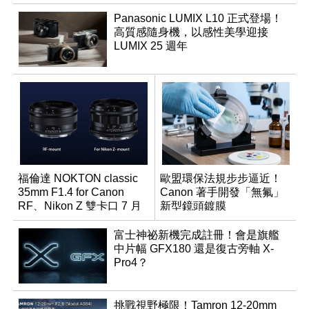
Panasonic LUMIX L10 正式登場！
高質感隨身機，以感性美學迎接
LUMIX 25 週年
福倫達 NOKTON classic
歐盟環保法規步步逼近！
35mm F1.4 for Canon
Canon 著手開發「無氟」
RF、Nikon Z 雙卡口 7 月
新型鏡頭鍍膜
同步登台
富士神祕新機完成註冊！會是旗艦
中片幅 GFX180 還是復古旁軸 X-
Pro4？
挑戰視野極限！Tamron 12-20mm