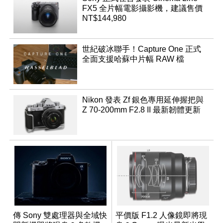
FX5 全片幅電影攝影機，建議售價
NT$144,980
世紀破冰聯手！Capture One 正式
全面支援哈蘇中片幅 RAW 檔
Nikon 發表 Zf 銀色專用延伸握把與
Z 70-200mm F2.8 II 最新韌體更新
傳 Sony 雙處理器與全域快
平價版 F1.2 人像鏡即將現