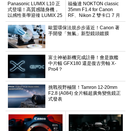
Panasonic LUMIX L10 正
福倫達 NOKTON classic
式登場！高質感隨身機，
35mm F1.4 for Canon
以感性美學迎接 LUMIX 25
RF、Nikon Z 雙卡口 7 月
週年
同步登台
歐盟環保法規步步逼近！Canon 著
手開發「無氟」新型鏡頭鍍膜
富士神祕新機完成註冊！會是旗艦
中片幅 GFX180 還是復古旁軸 X-
Pro4？
挑戰視野極限！Tamron 12-20mm
F2.8 (A084) 全片幅超廣角變焦鏡正
式發表