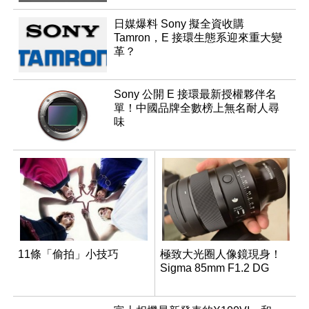
日媒爆料 Sony 擬全資收購
Tamron，E 接環生態系迎來重大變
革？
Sony 公開 E 接環最新授權夥伴名
單！中國品牌全數榜上無名耐人尋
味
11條「偷拍」小技巧
極致大光圈人像鏡現身！
Sigma 85mm F1.2 DG