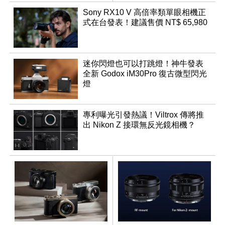
幻規格
鬆
Sony RX10 V 高倍率類單眼相機正
式在台發表！建議售價 NT$ 65,980
迷你閃燈也可以打跳燈！神牛發表
全新 Godox iM30Pro 復古微型閃光
燈
專利曝光引發熱議！Viltrox 傳將推
出 Nikon Z 接環無反光鏡相機？