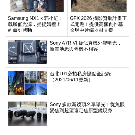
Samsung NX1 x 郭小紅：
GFX 2026 攝影贊助計畫正
戰勝低光源，捕捉婚禮上
式開跑！提供高額創作基
的每刻感動
金與中片幅器材支援
Sony A7R VI 疑似真機外觀曝光，
新電池恐與舊機不相容
台北101必拍私房攝點全記錄
（2021/06/11更新）
Sony 多款新鏡頭名單曝光！從魚眼
變焦到超望遠定焦原型鏡現身