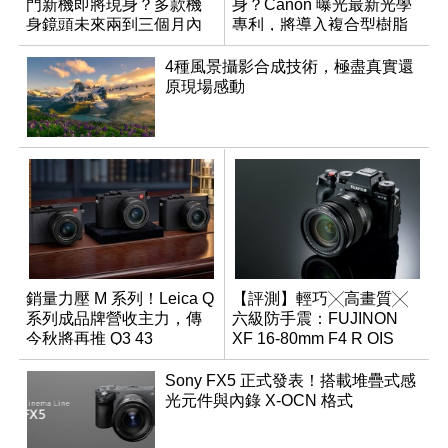
門新機即將現身？多款機
身？Canon 曝光最新光學
身鏡頭未來兩到三個月內
專利，將導入複合型樹脂
有望登場
非球面鏡片
4種風景攝影合成技術，極盡真實還
原現場感動
銷量力壓 M 系列！Leica Q
【評測】輕巧╳高畫質╳
系列成品牌營收主力，傳
六級防手震：FUJINON
今秋將再推 Q3 43
XF 16-80mm F4 R OIS
Monochrom
WR
Sony FX5 正式發表！搭載堆疊式感
光元件與內錄 X-OCN 格式