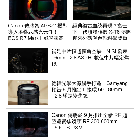
Canon 傳將為 APS-C 機型
經典復古血統再現？富士
導入堆疊式感光元件！
下一代旗艦相機 X-T6 傳將
EOS R7 Mark II 或迎來高
迎來外觀與色彩科學雙重
速讀出升級
優化
補足中片幅超廣角空缺！NiSi 發表
16mm F2.8 ASPH. 數位中片幅定焦
鏡
德韓光學大廠聯手打造！Samyang
預告 8 月推出 L 接環 60-180mm
F2.8 望遠變焦鏡
Canon 傳將於 9 月推出全新 RF 超
望遠變焦鏡頭 RF 300-600mm
F5.6L IS USM