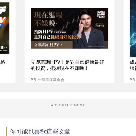
資格
立即諮詢HPV！是對自己健康最好
成
的投資，把握現在不嫌晚！
張
PR 台灣癌症基金會
P
ADVERTISEMENT
你可能也喜歡這些文章