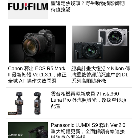
望遠定焦鏡頭？野生動物攝影師期
待值拉滿
Canon 釋出 EOS R5 Mark
經典計畫大復活？Nikon 傳
II 最新韌體 Ver.1.3.1，修正
將重啟曾經胎死腹中的 DL
全域 AF 操作失效問題
系列高階隨身機
雲台相機再添新成員？Insta360
Luna Pro 外流照曝光，改採單鏡頭
配置
Panasonic LUMIX S9 釋出 Ver.2.0
重大韌體更新，全面解鎖有線連接
與隨身色調編輯