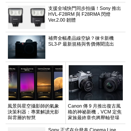
支援全域快門同步拍攝！Sony 推出
HVL-F28RM 與 F28RMA 閃燈
Ver.2.00 韌體
補齊全幅產品線空缺？徠卡新機
SL3-P 最新規格與售價傳聞流出
風景與星空攝影師的氣象
Canon 傳 9 月推出復古風
決策利器：專業解讀光影
格的神祕新機，VCM 定焦
與雲層的智慧
家族最終章也將壓軸登場
App「Atmos」登場
Sony 正式在台發表 Cinema Line