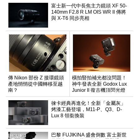
富士新一代中長焦主力鏡頭 XF 50-
140mm F2.8 R LM OIS WR II 傳將
與 X-T6 同步亮相
傳 Nikon 部份 Z 接環鏡頭
橫拍豎拍補光都沒問題！
產地悄悄從中國轉移至越
神牛發表全新 Godox Lux
南？
Junior II 復古機頂閃光燈
徠卡經典再進化！全新「金屬灰」
烤漆工藝登場，M11-P、Q3、D-
Lux 8 領銜換裝
巴黎 FUJIKINA 盛會倒數 富士新世