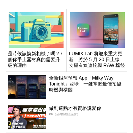
是時候該換新相機了嗎？7
LUMIX Lab 將迎來重大更
個你手上器材真的需要升
新！將於 5 月 20 日上線，
級的理由
支援有線連接與 RAW 檔後
製
全新銀河預報 App「Milky Way
Tonight」登場，一鍵掌握最佳拍攝
時機與構圖
做到這點才有資格說愛你
PR（台灣癌症基金會）