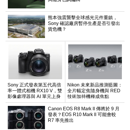
熊本強震襲擊全球感光元件重鎮，
Sony 確認廠房暫停生產是否引發出
貨危機？
Sony 正式發表第五代高倍
Nikon 未來新品推測藍圖：
率一體式相機 RX10 V，雙
全片幅定焦隨身機與 RED
影像處理器與 AI 單元上身
技術加持機種成焦點
Canon EOS R8 Mark II 傳將於 9 月
發表？EOS R10 Mark II 可能會較
R7 率先推出