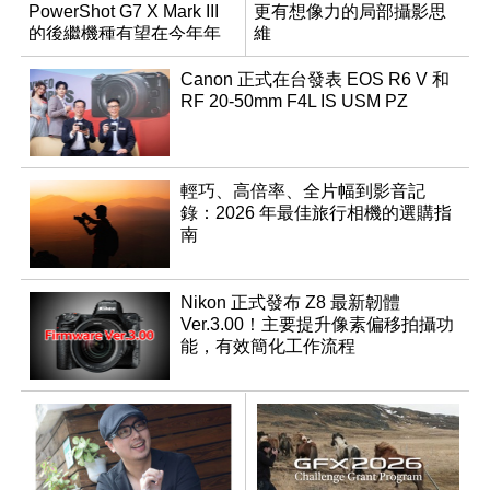
PowerShot G7 X Mark III
更有想像力的局部攝影思
的後繼機種有望在今年年
維
底前推出？
Canon 正式在台發表 EOS R6 V 和
RF 20-50mm F4L IS USM PZ
輕巧、高倍率、全片幅到影音記
錄：2026 年最佳旅行相機的選購指
南
Nikon 正式發布 Z8 最新韌體
Ver.3.00！主要提升像素偏移拍攝功
能，有效簡化工作流程