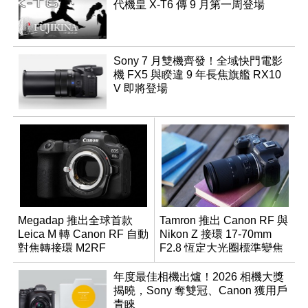
代機皇 X-T6 傳 9 月第一周登場
Sony 7 月雙機齊發！全域快門電影
機 FX5 與睽違 9 年長焦旗艦 RX10
V 即將登場
Megadap 推出全球首款
Tamron 推出 Canon RF 與
Leica M 轉 Canon RF 自動
Nikon Z 接環 17-70mm
對焦轉接環 M2RF
F2.8 恆定大光圈標準變焦
鏡
年度最佳相機出爐！2026 相機大獎
揭曉，Sony 奪雙冠、Canon 獲用戶
青睞