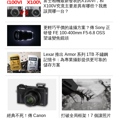
富士相機最新發表的X100VI，和
X100V究竟主要差異有哪些？我應
該買哪一台？
更輕巧平價的遠攝方案？傳 Sony 正
研發 FE 100-400mm F5-6.8 OSS
望遠變焦鏡頭
Lexar 推出 Armor 系列 1TB 不鏽鋼
記憶卡：為專業攝影提供更可靠的
儲存方案
經典不死！傳 Canon
打破全局框架！7 個讓照片