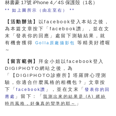
林書豪 17號 iPhone 4／4S 保護殼（1名）
** 如上圖所示（由左至右） **
【活動辦法】
以facebook登入本站之後，
為本篇文章按下「facebook讚」，並在文
末「發表你的回應」處留下測驗結果，就
有機會獲得
等精美好禮喔
Golla原廠攝影包
～
【留言範例】
拜金小姐以facebook登入
DIGIPHOTO網站之後，為
「【DIGIPHOTO診療所】塔羅牌心理測
驗，你適合什麼風格的相機包？」文章按
下「
」，並在文末「
facebook讚
發表你的回
」留下：「
應處
我測出來的結果是 (A) 繽紛
」
時尚風格，好像真的蠻準的耶～