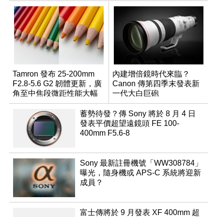
Tamron 發布 25-200mm
內建增倍鏡時代來臨？
F2.8-5.6 G2 韌體更新，廣
Canon 傳第四季末發表新
角至中焦段微距性能大幅
一代大白巨砲
升級
蓄勢待發？傳 Sony 將於 8 月 4 日
發表平價超望遠鏡頭 FE 100-
400mm F5.6-8
Sony 最新註冊機號「WW308784」
曝光，隨身機或 APS-C 系統將迎新
成員？
富士傳將於 9 月發表 XF 400mm 超