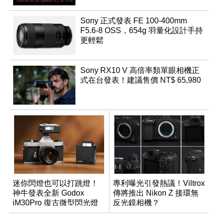
Sony 正式發表 FE 100-400mm
F5.6-8 OSS，654g 羽量化設計手持
更輕鬆
Sony RX10 V 高倍率類單眼相機正
式在台發表！建議售價 NT$ 65,980
迷你閃燈也可以打跳燈！
專利曝光引發熱議！Viltrox
神牛發表全新 Godox
傳將推出 Nikon Z 接環無
iM30Pro 復古微型閃光燈
反光鏡相機？