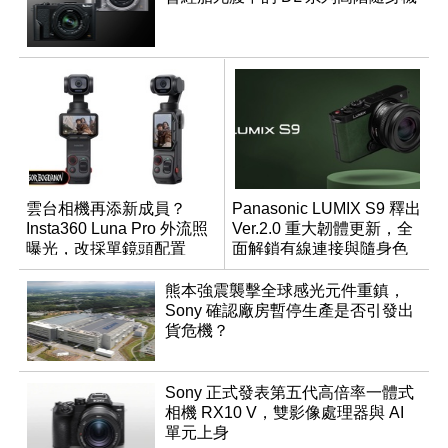
雲台相機再添新成員？
Panasonic LUMIX S9 釋出
Insta360 Luna Pro 外流照
Ver.2.0 重大韌體更新，全
曝光，改採單鏡頭配置
面解鎖有線連接與隨身色
調編輯
熊本強震襲擊全球感光元件重鎮，
Sony 確認廠房暫停生產是否引發出
貨危機？
Sony 正式發表第五代高倍率一體式
相機 RX10 V，雙影像處理器與 AI
單元上身