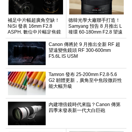
補足中片幅超廣角空缺！
德韓光學大廠聯手打造！
NiSi 發表 16mm F2.8
Samyang 預告 8 月推出 L
ASPH. 數位中片幅定焦鏡
接環 60-180mm F2.8 望遠
變焦鏡
Canon 傳將於 9 月推出全新 RF 超
望遠變焦鏡頭 RF 300-600mm
F5.6L IS USM
Tamron 發布 25-200mm F2.8-5.6
G2 韌體更新，廣角至中焦段微距性
能大幅升級
內建增倍鏡時代來臨？Canon 傳第
四季末發表新一代大白巨砲