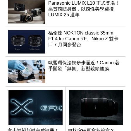
Panasonic LUMIX L10 正式登場！
高質感隨身機，以感性美學迎接
LUMIX 25 週年
福倫達 NOKTON classic 35mm
F1.4 for Canon RF、Nikon Z 雙卡
口 7 月同步登台
歐盟環保法規步步逼近！Canon 著
手開發「無氟」新型鏡頭鍍膜
富士神祕新機完成註冊！
規格突破再寫新篇章？