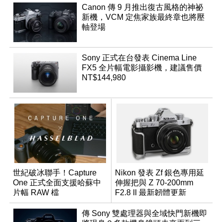
Canon 傳 9 月推出復古風格的神祕
新機，VCM 定焦家族最終章也將壓
軸登場
Sony 正式在台發表 Cinema Line
FX5 全片幅電影攝影機，建議售價
NT$144,980
世紀破冰聯手！Capture
Nikon 發表 Zf 銀色專用延
One 正式全面支援哈蘇中
伸握把與 Z 70-200mm
片幅 RAW 檔
F2.8 II 最新韌體更新
傳 Sony 雙處理器與全域快門新機即