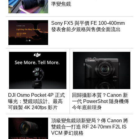
準變焦鏡
Sony FX5 與平價 FE 100-400mm
發表會前夕規格與售價全面流出
DJI Osmo Pocket 4P 正式
回歸攝影本質？Canon 新
曝光：雙鏡頭設計、最高
一代 PowerShot 隨身機傳
可錄製 4K 240fps 影片
今年底前現身
頂級變焦鏡頭新變局？傳 Canon 將
雙鏡合一打造 RF 24-70mm F2L IS
VCM 夢幻規格