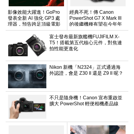
影像效能大躍進！GoPro
經典不死！傳 Canon
發表全新 AI 強化 GP3 處
PowerShot G7 X Mark III
理器，預告跨足頂級電影
的後繼機種有望在今年年
機市場
底前推出？
富士發布最新旗艦機FUJIFILM X-
T5！搭載第五代核心元件，對焦連
拍性能更進化
Nikon 新機「N2324」正式通過海
外認證，會是 Z30 II 還是 Z9 II 呢？
不只是隨身機！Canon 宣布重啟並
擴大 PowerShot 輕便相機產品線