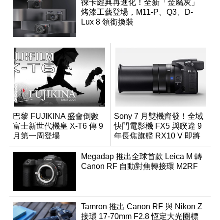
徠卡經典再進化！全新「金屬灰」
烤漆工藝登場，M11-P、Q3、D-
Lux 8 領銜換裝
巴黎 FUJIKINA 盛會倒數
Sony 7 月雙機齊發！全域
富士新世代機皇 X-T6 傳 9
快門電影機 FX5 與睽違 9
月第一周登場
年長焦旗艦 RX10 V 即將
登場
Megadap 推出全球首款 Leica M 轉
Canon RF 自動對焦轉接環 M2RF
Tamron 推出 Canon RF 與 Nikon Z
接環 17-70mm F2.8 恆定大光圈標