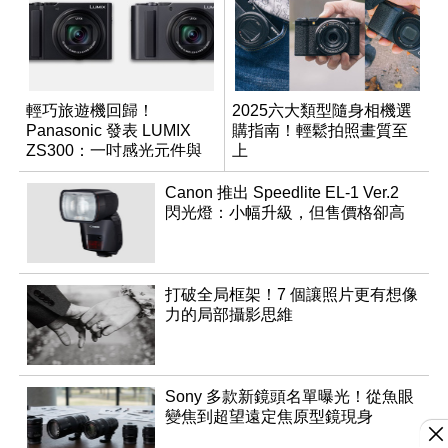
輕巧旅遊機回歸！
2025六大類型隨身相機選
Panasonic 發表 LUMIX
購指南！輕鬆拍照畫質至
ZS300：一吋感光元件與
上
15 倍光學變焦
Canon 推出 Speedlite EL-1 Ver.2
閃光燈：小幅升級，但售價格卻高
打破全局框架！7 個讓照片更有想像
力的局部攝影思維
Sony 多款新鏡頭名單曝光！從魚眼
變焦到超望遠定焦原型鏡現身