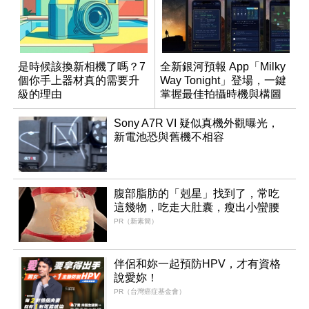
是時候該換新相機了嗎？7
全新銀河預報 App「Milky
個你手上器材真的需要升
Way Tonight」登場，一鍵
級的理由
掌握最佳拍攝時機與構圖
Sony A7R VI 疑似真機外觀曝光，
新電池恐與舊機不相容
腹部脂肪的「剋星」找到了，常吃
這幾物，吃走大肚囊，瘦出小蠻腰
PR（新素簡）
伴侶和妳一起預防HPV，才有資格
說愛妳！
PR（台灣癌症基金會）