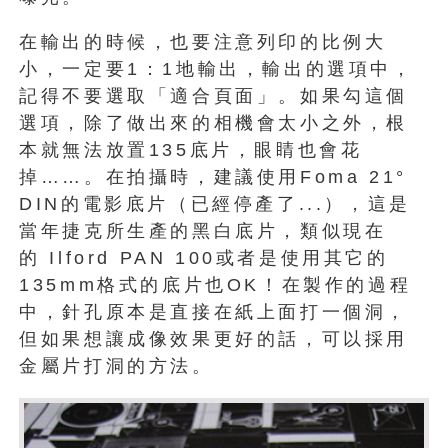
在輸出的時候，也要注意列印的比例大
小，一定要1：1地輸出，輸出的選項中，
記得不要選取「適合頁面」。如果勾這個
選項，除了做出來的相機會太小之外，根
本就無法放置135底片，眼睛也會花
掉……。在拍攝時，建議使用Foma 21°
DIN的電影底片（已經停產了...），這是
當年捷克所生產的黑白底片，類似現在
的 Ilford PAN 100或者是使用其它的
135mm格式的底片也OK！在製作的過程
中，針孔原本是直接在紙上面打一個洞，
但如果想讓成像效果更好的話，可以採用
金屬片打洞的方法。