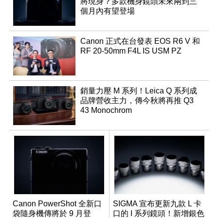
將現身？多款機身鏡頭未來兩到三
個月內有望登場
Canon 正式在台發表 EOS R6 V 和
RF 20-50mm F4L IS USM PZ
銷量力壓 M 系列！Leica Q 系列成
品牌營收主力，傳今秋將再推 Q3
43 Monochrom
Canon PowerShot 全新口
SIGMA 宣布更新九款 L 卡
袋隨身機傳將於 9 月登
口的 I 系列鏡頭！新增銀色