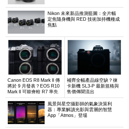
Nikon 未來新品推測藍圖：全片幅
定焦隨身機與 RED 技術加持機種成
焦點
Canon EOS R8 Mark II 傳
補齊全幅產品線空缺？徠
將於 9 月發表？EOS R10
卡新機 SL3-P 最新規格與
Mark II 可能會較 R7 率先
售價傳聞流出
推出
風景與星空攝影師的氣象決策利
器：專業解讀光影與雲層的智慧
App「Atmos」登場