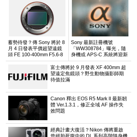
蓄勢待發？傳 Sony 將於 8
Sony 最新註冊機號
月 4 日發表平價超望遠鏡
「WW308784」曝光，隨
頭 FE 100-400mm F5.6-8
身機或 APS-C 系統將迎新
成員？
富士傳將於 9 月發表 XF 400mm 超
望遠定焦鏡頭？野生動物攝影師期
待值拉滿
Canon 釋出 EOS R5 Mark II 最新韌
體 Ver.1.3.1，修正全域 AF 操作失
效問題
經典計畫大復活？Nikon 傳將重啟
曾經胎死腹中的 DL 系列高階隨身機