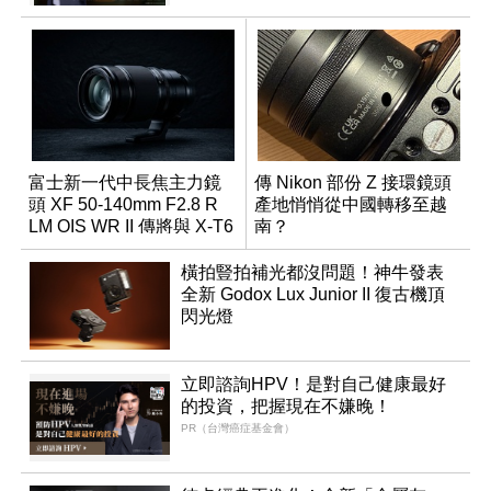
富士新一代中長焦主力鏡
傳 Nikon 部份 Z 接環鏡頭
頭 XF 50-140mm F2.8 R
產地悄悄從中國轉移至越
LM OIS WR II 傳將與 X-T6
南？
同步亮相
橫拍豎拍補光都沒問題！神牛發表
全新 Godox Lux Junior II 復古機頂
閃光燈
立即諮詢HPV！是對自己健康最好
的投資，把握現在不嫌晚！
PR（台灣癌症基金會）