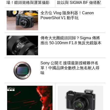
場！鏡頭規格與運算攝影
款以與 SIGMA BF 做搭配
升級成為焦點
全方位 Vlog 隨身利器！Canon
PowerShot V1 動手玩
傳奇大光圈鏡頭回歸？Sigma 傳將
推出 50-100mm F1.8 無反光鏡版本
Sony 公開 E 接環最新授權夥伴名
單！中國品牌全數榜上無名耐人尋
味