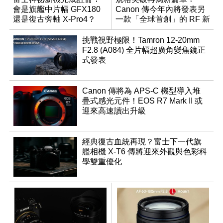
會是旗艦中片幅 GFX180
Canon 傳今年內將發表另
還是復古旁軸 X-Pro4？
一款「全球首創」的 RF 新
鏡頭
挑戰視野極限！Tamron 12-20mm
F2.8 (A084) 全片幅超廣角變焦鏡正
式發表
Canon 傳將為 APS-C 機型導入堆
疊式感光元件！EOS R7 Mark II 或
迎來高速讀出升級
經典復古血統再現？富士下一代旗
艦相機 X-T6 傳將迎來外觀與色彩科
學雙重優化