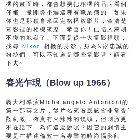
機的畫面時，都會想要把相機的品牌看個
仔細。撇開像小編這種有職業病的，如果
你也是那種會來回定格播放影片，查清楚
電影裡的相機來歷，恭喜你！已陷入萬刼
不復的地獄了。下面是從十大電影裡頭，
找尋
相機的身影，身為N家忠誠的
Nikon
粉絲們，可以不知道是哪些電影嗎？請看
下去~
春光乍現（Blow up 1966）
義大利導演Michelangelo Antonioni的
第一部英文片，從片名來看應該會非常香`
豔刺激，確實有火辣辣的鏡頭，但刺激更
不在話下。為何這麼說呢？因它的劇情主
要是在描述倫敦一名專業的時尚攝影師