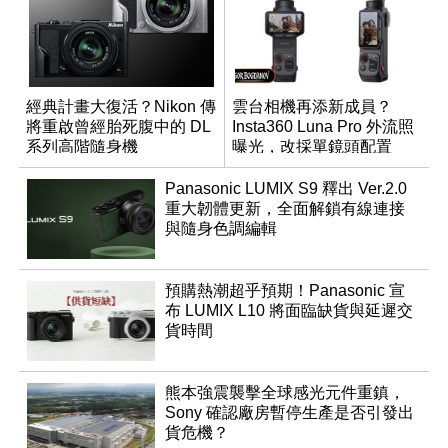
經典計畫大復活？Nikon 傳
雲台相機再添新成員？
將重啟曾經胎死腹中的 DL
Insta360 Luna Pro 外流照
系列高階隨身機
曝光，改採單鏡頭配置
Panasonic LUMIX S9 釋出 Ver.2.0
重大韌體更新，全面解鎖有線連接
與隨身色調編輯
預購熱潮超乎預期！Panasonic 宣
布 LUMIX L10 將面臨缺貨與延遲交
貨時間
熊本強震襲擊全球感光元件重鎮，
Sony 確認廠房暫停生產是否引發出
貨危機？