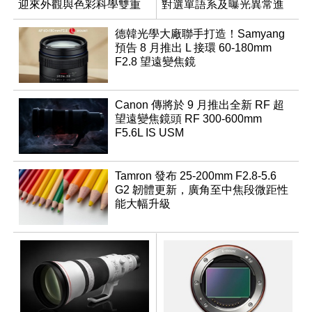
迎來外觀與色彩科學雙重
對選單語系及曝光異常進
優化
行修復
德韓光學大廠聯手打造！Samyang
預告 8 月推出 L 接環 60-180mm
F2.8 望遠變焦鏡
Canon 傳將於 9 月推出全新 RF 超
望遠變焦鏡頭 RF 300-600mm
F5.6L IS USM
Tamron 發布 25-200mm F2.8-5.6
G2 韌體更新，廣角至中焦段微距性
能大幅升級