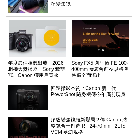
準變焦鏡
年度最佳相機出爐！2026
Sony FX5 與平價 FE 100-
相機大獎揭曉，Sony 奪雙
400mm 發表會前夕規格與
冠、Canon 獲用戶青睞
售價全面流出
回歸攝影本質？Canon 新一代
PowerShot 隨身機傳今年底前現身
頂級變焦鏡頭新變局？傳 Canon 將
雙鏡合一打造 RF 24-70mm F2L IS
VCM 夢幻規格