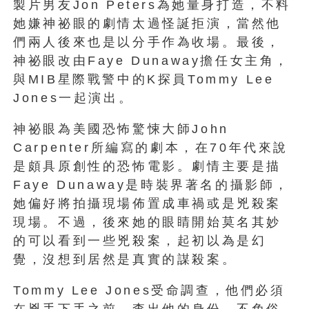
製片男友Jon Peters為她量身打造，不料
她嫌神祕眼的劇情太過怪誕拒演，當然他
們兩人後來也是以分手作為收場。最後，
神祕眼改由Faye Dunaway擔任女主角，
與MIB星際戰警中的K探員Tommy Lee
Jones一起演出。
神祕眼為美國恐怖驚悚大師John
Carpenter所編寫的劇本，在70年代來說
是頗具原創性的恐怖電影。劇情主要是描
Faye Dunaway是時裝界著名的攝影師，
她偏好將拍攝現場佈置成車禍或是兇殺案
現場。不過，後來她的眼睛開始莫名其妙
的可以看到一些兇殺案，起初以為是幻
覺，沒想到居然是真實的謀殺案。
Tommy Lee Jones受命調查，他們必須