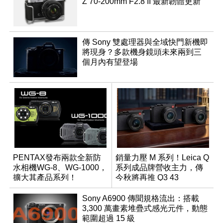
Z 70-200mm F2.8 II 最新韌體更新
傳 Sony 雙處理器與全域快門新機即
將現身？多款機身鏡頭未來兩到三
個月內有望登場
PENTAX發布兩款全新防
銷量力壓 M 系列！Leica Q
水相機WG-8、WG-1000，
系列成品牌營收主力，傳
擴大其產品系列！
今秋將再推 Q3 43
Monochrom
Sony A6900 傳聞規格流出：搭載
3,300 萬畫素堆疊式感光元件，動態
範圍超過 15 級