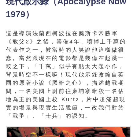
現代啟示錄（Apocalypse Now
1979）
這是導演法蘭西柯波拉在奧斯卡常勝軍
《教父2》之後，籌備4年，噴掉上千萬的
代表作之一，被當時的人笑說他這樣做很
蠢。當然跟現在的電影都是幾億在起跳一
較之下，「千萬」似乎有點太大題小作，
背景時空不一樣嘛！現代啟示錄改編自英
國的原著小說《黑暗之心》，描述越戰期
間，一名美國上尉前往柬埔寨暗殺一名佔
地為王的美國上校 Kurtz，片中超滿超現
實的場景與現實生活脫節，一改我們對於
「戰爭」、「士兵」的認知。