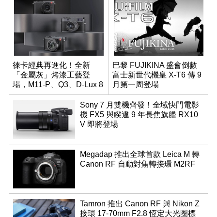
徠卡經典再進化！全新
巴黎 FUJIKINA 盛會倒數
「金屬灰」烤漆工藝登
富士新世代機皇 X-T6 傳 9
場，M11-P、Q3、D-Lux 8
月第一周登場
領銜換裝
Sony 7 月雙機齊發！全域快門電影
機 FX5 與睽違 9 年長焦旗艦 RX10
V 即將登場
Megadap 推出全球首款 Leica M 轉
Canon RF 自動對焦轉接環 M2RF
Tamron 推出 Canon RF 與 Nikon Z
接環 17-70mm F2.8 恆定大光圈標