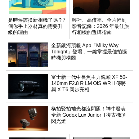
是時候該換新相機了嗎？7
輕巧、高倍率、全片幅到
個你手上器材真的需要升
影音記錄：2026 年最佳旅
級的理由
行相機的選購指南
全新銀河預報 App「Milky Way
Tonight」登場，一鍵掌握最佳拍攝
時機與構圖
富士新一代中長焦主力鏡頭 XF 50-
140mm F2.8 R LM OIS WR II 傳將
與 X-T6 同步亮相
橫拍豎拍補光都沒問題！神牛發表
全新 Godox Lux Junior II 復古機頂
閃光燈