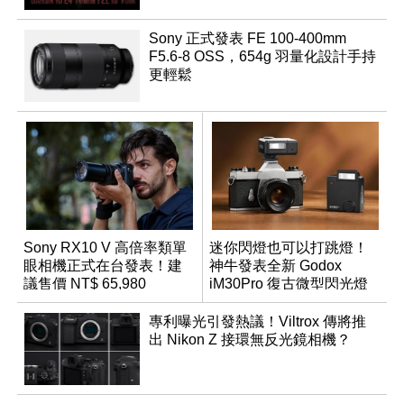
Sony 正式發表 FE 100-400mm
F5.6-8 OSS，654g 羽量化設計手持
更輕鬆
Sony RX10 V 高倍率類單
迷你閃燈也可以打跳燈！
眼相機正式在台發表！建
神牛發表全新 Godox
議售價 NT$ 65,980
iM30Pro 復古微型閃光燈
專利曝光引發熱議！Viltrox 傳將推
出 Nikon Z 接環無反光鏡相機？