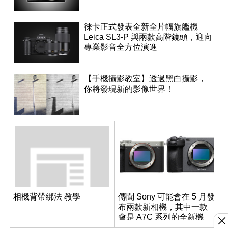
徠卡正式發表全新全片幅旗艦機
Leica SL3-P 與兩款高階鏡頭，迎向
專業影音全方位演進
【手機攝影教室】透過黑白攝影，
你將發現新的影像世界！
相機背帶綁法 教學
傳聞 Sony 可能會在 5 月發
布兩款新相機，其中一款
會是 A7C 系列的全新機
種？