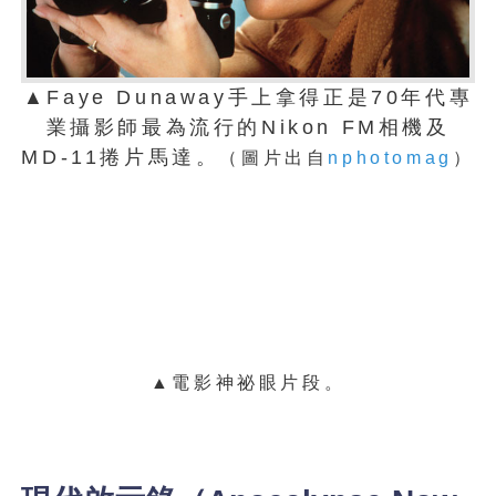
▲Faye Dunaway手上拿得正是70年代專
業攝影師最為流行的Nikon FM相機及
MD-11捲片馬達。
（圖片出自
nphotomag
）
▲電影神祕眼片段。