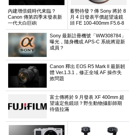
內建增倍鏡時代來臨？
蓄勢待發？傳 Sony 將於 8
Canon 傳第四季末發表新
月 4 日發表平價超望遠鏡
一代大白巨砲
頭 FE 100-400mm F5.6-8
Sony 最新註冊機號「WW308784」
曝光，隨身機或 APS-C 系統將迎新
成員？
Canon 釋出 EOS R5 Mark II 最新韌
體 Ver.1.3.1，修正全域 AF 操作失
效問題
富士傳將於 9 月發表 XF 400mm 超
望遠定焦鏡頭？野生動物攝影師期
待值拉滿