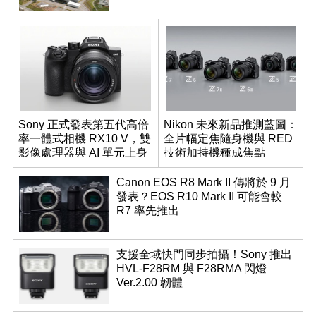
Sony 正式發表第五代高倍
Nikon 未來新品推測藍圖：
率一體式相機 RX10 V，雙
全片幅定焦隨身機與 RED
影像處理器與 AI 單元上身
技術加持機種成焦點
Canon EOS R8 Mark II 傳將於 9 月
發表？EOS R10 Mark II 可能會較
R7 率先推出
支援全域快門同步拍攝！Sony 推出
HVL-F28RM 與 F28RMA 閃燈
Ver.2.00 韌體