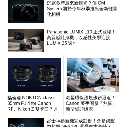
沉寂多時迎來新曙光？傳 OM
System 將於今年秋季推出全新輕量
化相機
Panasonic LUMIX L10 正式登場！
高質感隨身機，以感性美學迎接
LUMIX 25 週年
福倫達 NOKTON classic
歐盟環保法規步步逼近！
35mm F1.4 for Canon
Canon 著手開發「無氟」
RF、Nikon Z 雙卡口 7 月
新型鏡頭鍍膜
同步登台
富士神祕新機完成註冊！會是旗艦
中片幅 GFX180 還是復古旁軸 X-