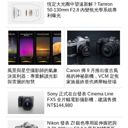
恆定大光圈中望遠新解？Tamron
50-130mm F2.8 內變焦光學系統專
利曝光
風景與星空攝影師的氣象
Canon 傳 9 月推出復古風
決策利器：專業解讀光影
格的神祕新機，VCM 定焦
與雲層的智慧
家族最終章也將壓軸登場
App「Atmos」登場
Sony 正式在台發表 Cinema Line
FX5 全片幅電影攝影機，建議售價
NT$144,980
Nikon 發表 Zf 銀色專用延伸握把與