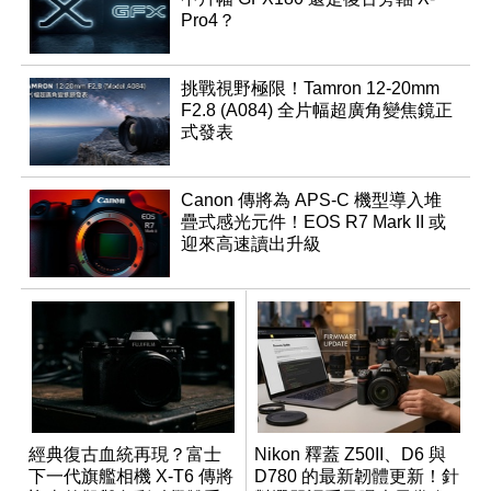
Pro4？
挑戰視野極限！Tamron 12-20mm
F2.8 (A084) 全片幅超廣角變焦鏡正
式發表
Canon 傳將為 APS-C 機型導入堆
疊式感光元件！EOS R7 Mark II 或
迎來高速讀出升級
經典復古血統再現？富士
Nikon 釋蓋 Z50II、D6 與
下一代旗艦相機 X-T6 傳將
D780 的最新韌體更新！針