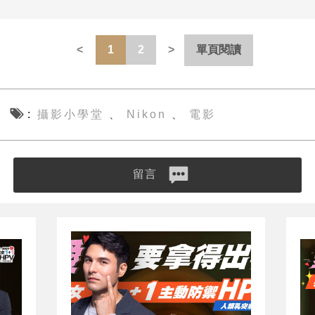
1
2
單頁閱讀
攝影小學堂
Nikon
電影
、
、
留言