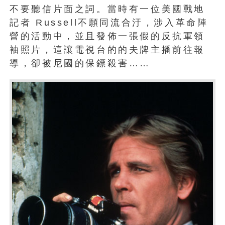
不要聽信片面之詞。當時有一位美國戰地
記者 Russell不願同流合汙，涉入革命陣
營的活動中，並且發佈一張假的反抗軍領
袖照片，這讓電視台的的夫牌主播前往報
導，卻被尼國的保鏢殺害……