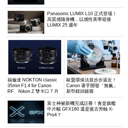
Panasonic LUMIX L10 正式登場！
高質感隨身機，以感性美學迎接
LUMIX 25 週年
福倫達 NOKTON classic
歐盟環保法規步步逼近！
35mm F1.4 for Canon
Canon 著手開發「無氟」
RF、Nikon Z 雙卡口 7 月
新型鏡頭鍍膜
同步登台
富士神祕新機完成註冊！會是旗艦
中片幅 GFX180 還是復古旁軸 X-
Pro4？