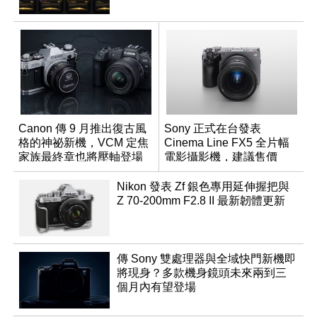
Canon 傳 9 月推出復古風
Sony 正式在台發表
格的神祕新機，VCM 定焦
Cinema Line FX5 全片幅
家族最終章也將壓軸登場
電影攝影機，建議售價
NT$144,980
Nikon 發表 Zf 銀色專用延伸握把與
Z 70-200mm F2.8 II 最新韌體更新
傳 Sony 雙處理器與全域快門新機即
將現身？多款機身鏡頭未來兩到三
個月內有望登場