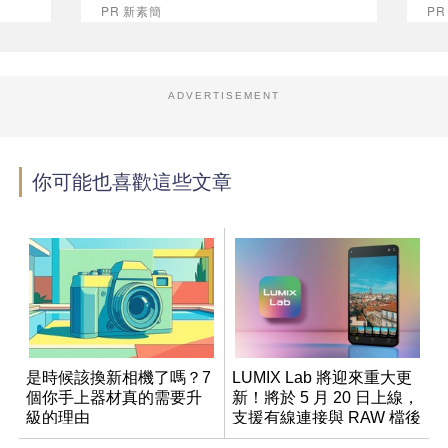
PR 新素簡
PR
ADVERTISEMENT
你可能也喜歡這些文章
是時候該換新相機了嗎？7
LUMIX Lab 將迎來重大更
個你手上器材真的需要升
新！將於 5 月 20 日上線，
級的理由
支援有線連接與 RAW 檔後
製