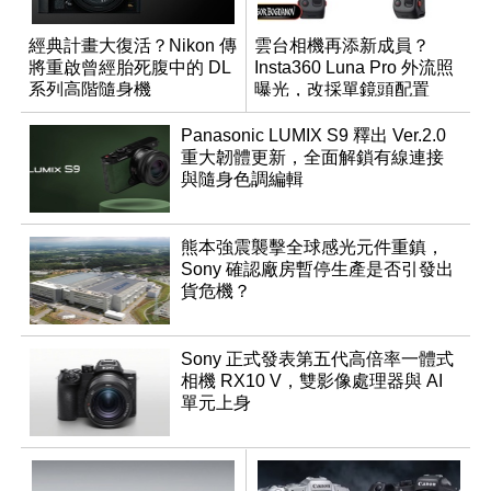
經典計畫大復活？Nikon 傳
雲台相機再添新成員？
將重啟曾經胎死腹中的 DL
Insta360 Luna Pro 外流照
系列高階隨身機
曝光，改採單鏡頭配置
Panasonic LUMIX S9 釋出 Ver.2.0
重大韌體更新，全面解鎖有線連接
與隨身色調編輯
熊本強震襲擊全球感光元件重鎮，
Sony 確認廠房暫停生產是否引發出
貨危機？
Sony 正式發表第五代高倍率一體式
相機 RX10 V，雙影像處理器與 AI
單元上身