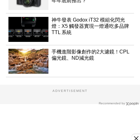
年年底前推出？
神牛發表 Godox iT32 模組化閃光
燈：X5 觸發器實現一燈通吃多品牌
TTL 系統
手機進階影像創作的2大濾鏡！CPL
偏光鏡、ND減光鏡
ADVERTISEMENT
Recommended by