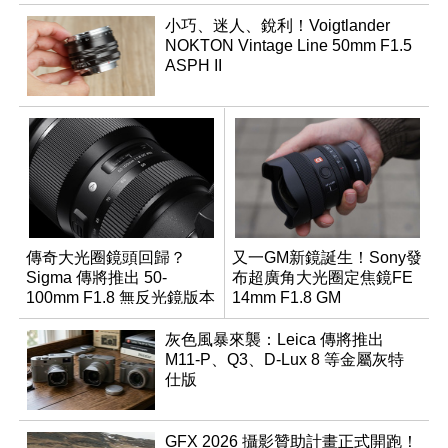
小巧、迷人、銳利！Voigtlander
NOKTON Vintage Line 50mm F1.5
ASPH II
傳奇大光圈鏡頭回歸？
又一GM新鏡誕生！Sony發
Sigma 傳將推出 50-
布超廣角大光圈定焦鏡FE
100mm F1.8 無反光鏡版本
14mm F1.8 GM
灰色風暴來襲：Leica 傳將推出
M11-P、Q3、D-Lux 8 等金屬灰特
仕版
GFX 2026 攝影贊助計畫正式開跑！