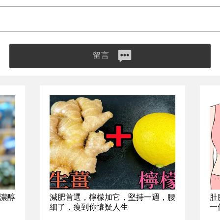
留言
%濃醇
減肥首選，檸檬加它，堅持一週，腰
肚
細了，瘦到你懷疑人生
一