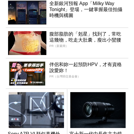
全新銀河預報 App「Milky Way
Tonight」登場，一鍵掌握最佳拍攝
時機與構圖
腹部脂肪的「剋星」找到了，常吃
這幾物，吃走大肚囊，瘦出小蠻腰
PR（新素簡）
伴侶和妳一起預防HPV，才有資格
說愛妳！
PR（台灣癌症基金會）
Sony A7R VI 疑似真機外
富士新一代中長焦主力鏡