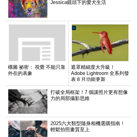
Jessica鏡頭下的愛犬生活
構圖 祕密： 視覺 不能只靠
遮罩精細度大升級！
外在的表象
Adobe Lightroom 全系列發
表 8 月功能更新
打破全局框架！7 個讓照片更有想像
力的局部攝影思維
2025六大類型隨身相機選購指南！
輕鬆拍照畫質至上