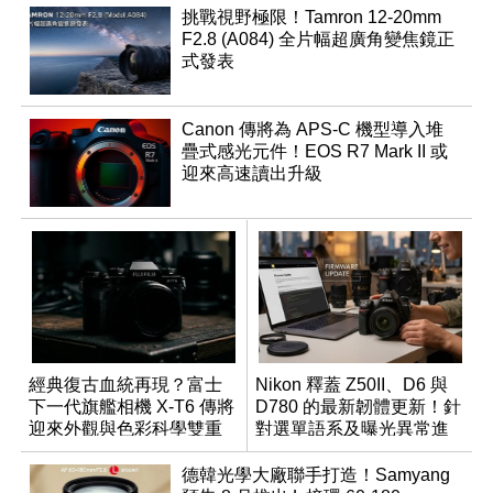
挑戰視野極限！Tamron 12-20mm
F2.8 (A084) 全片幅超廣角變焦鏡正
式發表
Canon 傳將為 APS-C 機型導入堆
疊式感光元件！EOS R7 Mark II 或
迎來高速讀出升級
經典復古血統再現？富士
Nikon 釋蓋 Z50II、D6 與
下一代旗艦相機 X-T6 傳將
D780 的最新韌體更新！針
迎來外觀與色彩科學雙重
對選單語系及曝光異常進
優化
行修復
德韓光學大廠聯手打造！Samyang