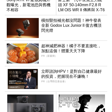
觀曝光，新電池恐與舊機
頭 XF 50-140mm F2.8 R
不相容
LM OIS WR II 傳將與 X-T6
同步亮相
橫拍豎拍補光都沒問題！神牛發表
全新 Godox Lux Junior II 復古機頂
閃光燈
超神減肥神器！橘子不要直接吃，
加點這個！體重天天下降
PR（新素簡）
立即諮詢HPV！是對自己健康最好
的投資，把握現在不嫌晚！
PR（台灣癌症基金會）