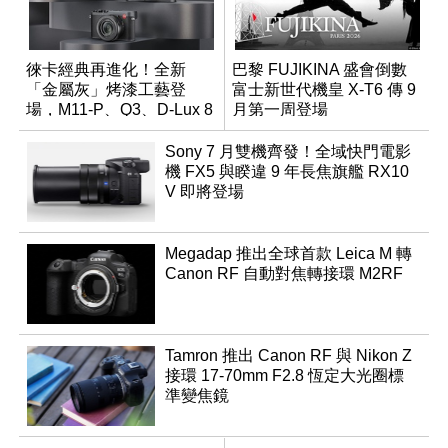
徠卡經典再進化！全新
巴黎 FUJIKINA 盛會倒數
「金屬灰」烤漆工藝登
富士新世代機皇 X-T6 傳 9
場，M11-P、Q3、D-Lux 8
月第一周登場
領銜換裝
Sony 7 月雙機齊發！全域快門電影
機 FX5 與睽違 9 年長焦旗艦 RX10
V 即將登場
Megadap 推出全球首款 Leica M 轉
Canon RF 自動對焦轉接環 M2RF
Tamron 推出 Canon RF 與 Nikon Z
接環 17-70mm F2.8 恆定大光圈標
準變焦鏡