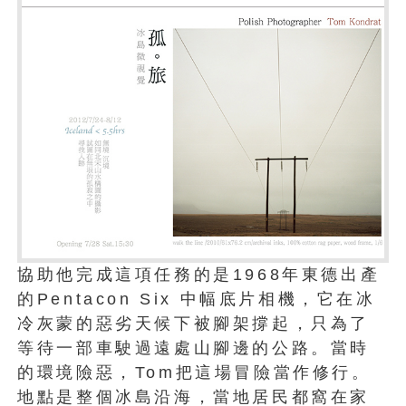
協助他完成這項任務的是1968年東德出產
的Pentacon Six 中幅底片相機，它在冰
冷灰蒙的惡劣天候下被腳架撐起，只為了
等待一部車駛過遠處山腳邊的公路。當時
的環境險惡，Tom把這場冒險當作修行。
地點是整個冰島沿海，當地居民都窩在家