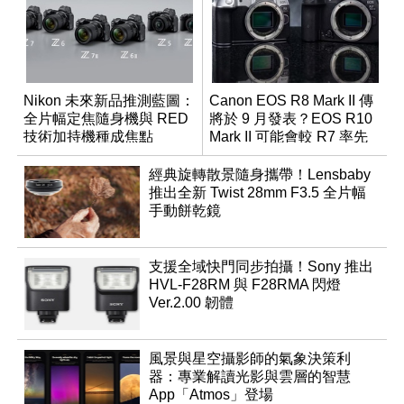
Nikon 未來新品推測藍圖：
Canon EOS R8 Mark II 傳
全片幅定焦隨身機與 RED
將於 9 月發表？EOS R10
技術加持機種成焦點
Mark II 可能會較 R7 率先
推出
經典旋轉散景隨身攜帶！Lensbaby
推出全新 Twist 28mm F3.5 全片幅
手動餅乾鏡
支援全域快門同步拍攝！Sony 推出
HVL-F28RM 與 F28RMA 閃燈
Ver.2.00 韌體
風景與星空攝影師的氣象決策利
器：專業解讀光影與雲層的智慧
App「Atmos」登場