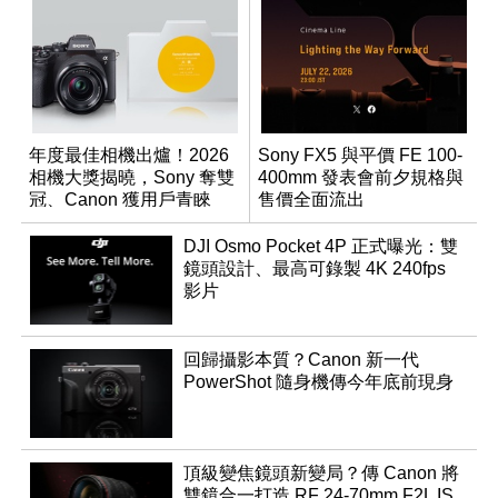
年度最佳相機出爐！2026
Sony FX5 與平價 FE 100-
相機大獎揭曉，Sony 奪雙
400mm 發表會前夕規格與
冠、Canon 獲用戶青睞
售價全面流出
DJI Osmo Pocket 4P 正式曝光：雙
鏡頭設計、最高可錄製 4K 240fps
影片
回歸攝影本質？Canon 新一代
PowerShot 隨身機傳今年底前現身
頂級變焦鏡頭新變局？傳 Canon 將
雙鏡合一打造 RF 24-70mm F2L IS