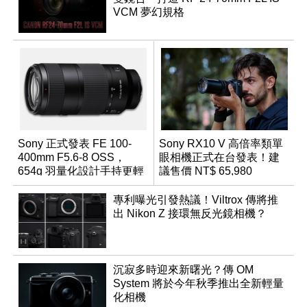
VCM 夢幻規格
Sony 正式發表 FE 100-
Sony RX10 V 高倍率類單
400mm F5.6-8 OSS，
眼相機正式在台發表！建
654g 羽量化設計手持更輕
議售價 NT$ 65,980
鬆
專利曝光引發熱議！Viltrox 傳將推
出 Nikon Z 接環無反光鏡相機？
沉寂多時迎來新曙光？傳 OM
System 將於今年秋季推出全新輕量
化相機