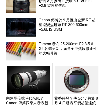
預告 8 月推出 L 接環 60-180mm
F2.8 望遠變焦鏡
Canon 傳將於 9 月推出全新 RF 超
望遠變焦鏡頭 RF 300-600mm
F5.6L IS USM
Tamron 發布 25-200mm F2.8-5.6
G2 韌體更新，廣角至中焦段微距性
能大幅升級
內建增倍鏡時代來臨？
蓄勢待發？傳 Sony 將於 8
Canon 傳第四季末發表新
月 4 日發表平價超望遠鏡