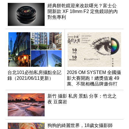
經典餅乾鏡迎來改款曙光？富士公
開新款 XF 18mm F2 定焦鏡頭的內
對焦專利
台北101必拍私房攝點全記
2026 OM SYSTEM 全國攝
錄（2021/06/11更新）
影大賽開跑！總獎值逾 49
萬、不限相機品牌邀你打
破框架
新竹 攝影 私房 景點 分享：竹北之
夜 豆腐岩
狗狗的綺麗世界，18歲女攝影師