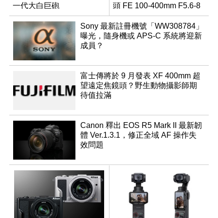
一代大白巨砲
頭 FE 100-400mm F5.6-8
Sony 最新註冊機號「WW308784」
曝光，隨身機或 APS-C 系統將迎新
成員？
富士傳將於 9 月發表 XF 400mm 超
望遠定焦鏡頭？野生動物攝影師期
待值拉滿
Canon 釋出 EOS R5 Mark II 最新韌
體 Ver.1.3.1，修正全域 AF 操作失
效問題