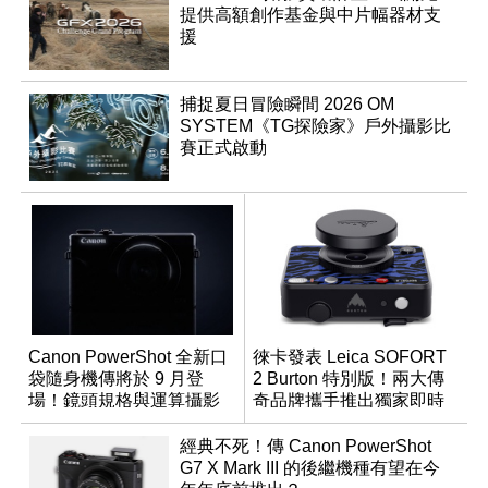
提供高額創作基金與中片幅器材支
援
捕捉夏日冒險瞬間 2026 OM
SYSTEM《TG探險家》戶外攝影比
賽正式啟動
Canon PowerShot 全新口
徠卡發表 Leica SOFORT
袋隨身機傳將於 9 月登
2 Burton 特別版！兩大傳
場！鏡頭規格與運算攝影
奇品牌攜手推出獨家即時
升級成為焦點
成像相機
經典不死！傳 Canon PowerShot
G7 X Mark III 的後繼機種有望在今