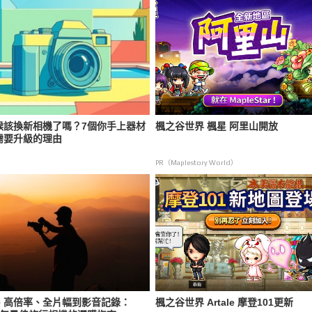
候該換新相機了嗎？7個你手上器材
楓之谷世界 楓星 阿里山開放
需要升級的理由
PR（Maplestory World）
、高倍率、全片幅到影音記錄：
楓之谷世界 Artale 摩登101更新