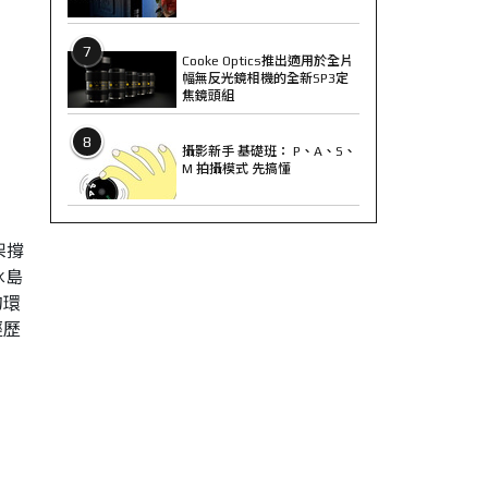
7
Cooke Optics推出適用於全片
幅無反光鏡相機的全新SP3定
焦鏡頭組
8
攝影新手 基礎班： P、A、S、
M 拍攝模式 先搞懂
架撐
冰島
的環
經歷