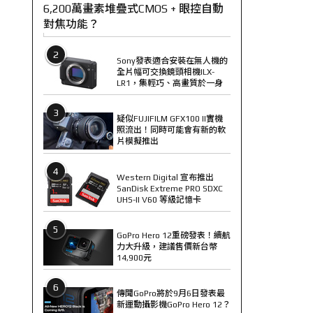
6,200萬畫素堆疊式CMOS + 眼控自動
對焦功能？
2
Sony發表適合安裝在無人機的
全片幅可交換鏡頭相機ILX-
LR1，集輕巧、高畫質於一身
3
疑似FUJIFILM GFX100 II實機
照流出！同時可能會有新的軟
片模擬推出
4
Western Digital 宣布推出
SanDisk Extreme PRO SDXC
UHS-II V60 等級記憶卡
5
GoPro Hero 12重磅發表！續航
力大升級，建議售價新台幣
14,900元
6
傳聞GoPro將於9月6日發表最
新運動攝影機GoPro Hero 12？