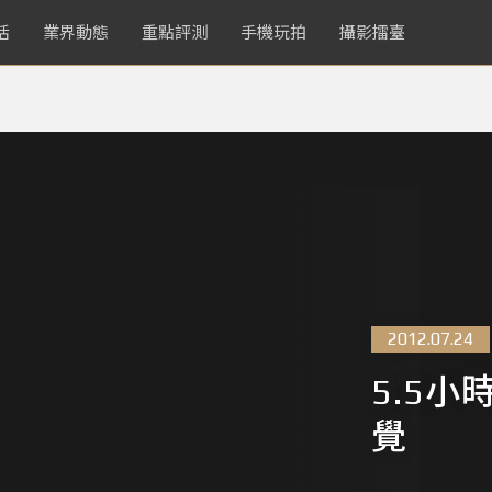
活
業界動態
重點評測
手機玩拍
攝影擂臺
2012.07.24
5.5小
覺