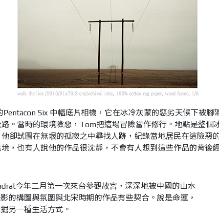
entacon Six 中幅底片相機，它在冰冷灰蒙的惡劣天候下被腳
路。當時的環境險惡，Tom把這場冒險當作修行。地點是整個
，他卻試圖在無垠的孤寂之中尋找人跡，紀錄當地居民在這險惡
無境，也有人說他的作品很沈靜，不會有人想到這些作品的背後
ondrat今年二月第一次來台參觀故宮，深深地被中國的山水
攝影的構圖與氛圍與北宋時期的作品有些契合。說是命運，
挖掘另一種生活方式。