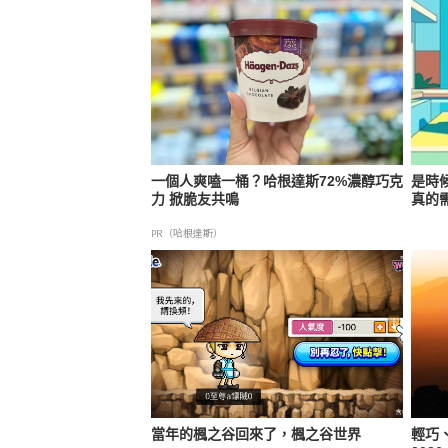
一個人爽嗑一桶？哈根達斯72%濃醇巧克
是時
力 掀脆友共鳴
真的
PR（哈根達斯）
當年的楓之谷回來了，楓之谷世界
輕巧