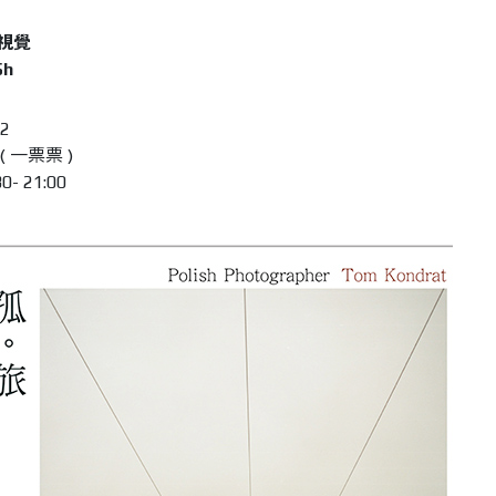
微視覺
5h
12
 一票票 )
0- 21:00