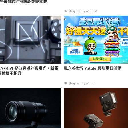
6 年最佳旅行相機的選購指南
PR（Maplestory Worlds）
y A7R VI 疑似真機外觀曝光，新電
楓之谷世界 Artale 最強夏日活動
與舊機不相容
PR（Maplestory World）