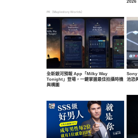
202
PR（Maplestory Worlds）
全新銀河預報 App「Milky Way
Son
Tonight」登場，一鍵掌握最佳拍攝時機
池恐
與構圖