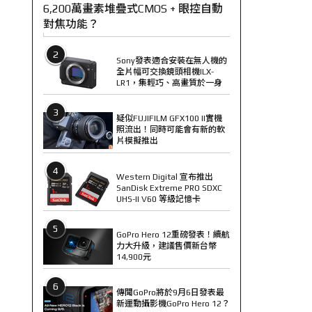
6,200萬畫素堆疊式CMOS + 眼控自動
對焦功能？
2
Sony發表適合安裝在無人機的
全片幅可交換鏡頭相機ILX-
LR1，集輕巧、高畫質於一身
3
疑似FUJIFILM GFX100 II實機
照流出！同時可能會有新的軟
片模擬推出
4
Western Digital 宣布推出
SanDisk Extreme PRO SDXC
UHS-II V60 等級記憶卡
5
GoPro Hero 12重磅發表！續航
力大升級，建議售價新台幣
14,900元
6
傳聞GoPro將於9月6日發表最
新運動攝影機GoPro Hero 12？