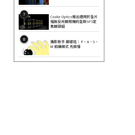
7
Cooke Optics推出適用於全片
幅無反光鏡相機的全新SP3定
焦鏡頭組
8
攝影新手 基礎班： P、A、S、
M 拍攝模式 先搞懂