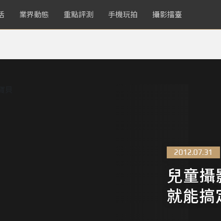
活
業界動態
重點評測
手機玩拍
攝影擂臺
2012.07.31
兒童攝
就能搞