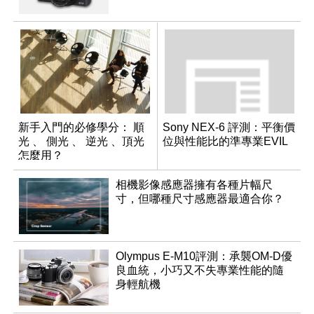
新手入門的必修學分： 順
Sony NEX-6 評測：平衡價
光 、 側光 、 逆光 、頂光
位與性能比的準專業EVIL
怎麼用？
相機影像感應器擁有各種片幅尺
寸，但哪種尺寸感應器最適合你？
Olympus E-M10評測：承襲OM-D優
良血統，小巧又不失專業性能的隨
身輕航機