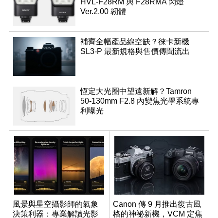
HVL-F28RM 與 F28RMA 閃燈
Ver.2.00 韌體
補齊全幅產品線空缺？徠卡新機
SL3-P 最新規格與售價傳聞流出
恆定大光圈中望遠新解？Tamron
50-130mm F2.8 內變焦光學系統專
利曝光
風景與星空攝影師的氣象
Canon 傳 9 月推出復古風
決策利器：專業解讀光影
格的神祕新機，VCM 定焦