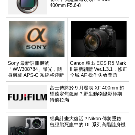
400mm F5.6-8
Sony 最新註冊機號
Canon 釋出 EOS R5 Mark
「WW308784」曝光，隨
II 最新韌體 Ver.1.3.1，修正
身機或 APS-C 系統將迎新
全域 AF 操作失效問題
成員？
富士傳將於 9 月發表 XF 400mm 超
望遠定焦鏡頭？野生動物攝影師期
待值拉滿
經典計畫大復活？Nikon 傳將重啟
曾經胎死腹中的 DL 系列高階隨身機