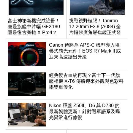
富士神祕新機完成註冊！
挑戰視野極限！Tamron
會是旗艦中片幅 GFX180
12-20mm F2.8 (A084) 全
還是復古旁軸 X-Pro4？
片幅超廣角變焦鏡正式發
表
Canon 傳將為 APS-C 機型導入堆
疊式感光元件！EOS R7 Mark II 或
迎來高速讀出升級
經典復古血統再現？富士下一代旗
艦相機 X-T6 傳將迎來外觀與色彩科
學雙重優化
Nikon 釋蓋 Z50II、D6 與 D780 的
最新韌體更新！針對選單語系及曝
光異常進行修復