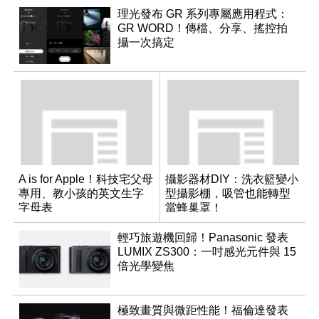
理光發布 GR 系列專屬應用程式：
GR WORD！傳檔、分享、搖控拍
攝一次搞定
A is for Apple！科技宅父母
攝影器材DIY：洗衣籃變小
專用、教小孩的英文生字
型攝影棚，吸管也能轉型
字母表
當蜂巢罩！
輕巧旅遊機回歸！Panasonic 發表
LUMIX ZS300：一吋感光元件與 15
倍光學變焦
極致畫質與微距性能！福倫達發表