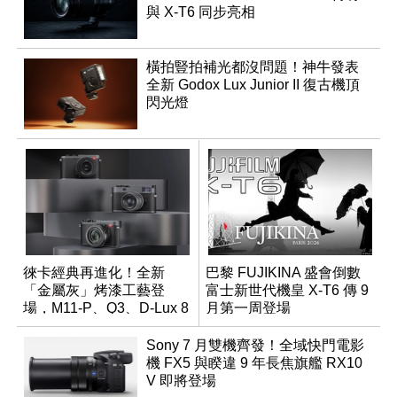
與 X-T6 同步亮相
橫拍豎拍補光都沒問題！神牛發表
全新 Godox Lux Junior II 復古機頂
閃光燈
徠卡經典再進化！全新
巴黎 FUJIKINA 盛會倒數
「金屬灰」烤漆工藝登
富士新世代機皇 X-T6 傳 9
場，M11-P、Q3、D-Lux 8
月第一周登場
領銜換裝
Sony 7 月雙機齊發！全域快門電影
機 FX5 與睽違 9 年長焦旗艦 RX10
V 即將登場