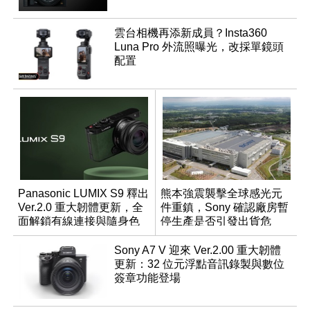
雲台相機再添新成員？Insta360
Luna Pro 外流照曝光，改採單鏡頭
配置
Panasonic LUMIX S9 釋出
熊本強震襲擊全球感光元
Ver.2.0 重大韌體更新，全
件重鎮，Sony 確認廠房暫
面解鎖有線連接與隨身色
停生產是否引發出貨危
調編輯
機？
Sony A7 V 迎來 Ver.2.00 重大韌體
更新：32 位元浮點音訊錄製與數位
簽章功能登場