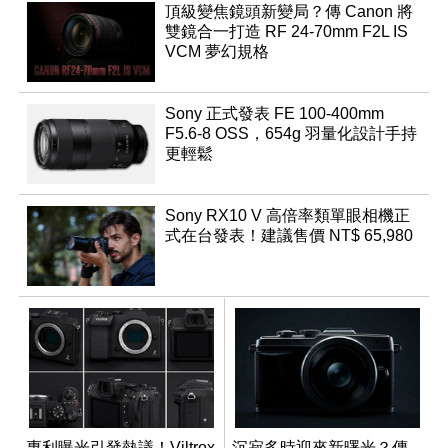
頂級變焦鏡頭新變局？傳 Canon 將
雙鏡合一打造 RF 24-70mm F2L IS
VCM 夢幻規格
Sony 正式發表 FE 100-400mm
F5.6-8 OSS，654g 羽量化設計手持
更輕鬆
Sony RX10 V 高倍率類單眼相機正
式在台發表！建議售價 NT$ 65,980
專利曝光引發熱議！Viltrox
沉寂多時迎來新曙光？傳