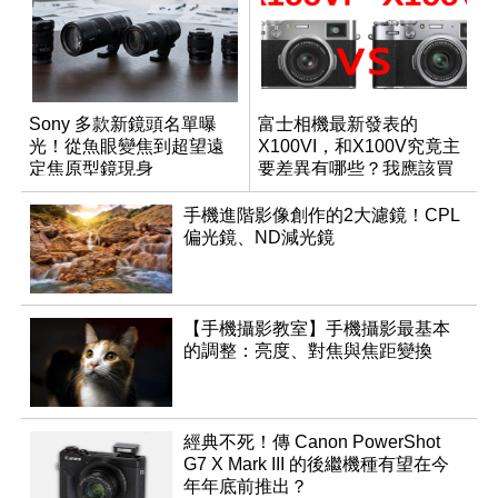
Sony 多款新鏡頭名單曝
富士相機最新發表的
光！從魚眼變焦到超望遠
X100VI，和X100V究竟主
定焦原型鏡現身
要差異有哪些？我應該買
哪一台？
手機進階影像創作的2大濾鏡！CPL
偏光鏡、ND減光鏡
【手機攝影教室】手機攝影最基本
的調整：亮度、對焦與焦距變換
經典不死！傳 Canon PowerShot
G7 X Mark III 的後繼機種有望在今
年年底前推出？