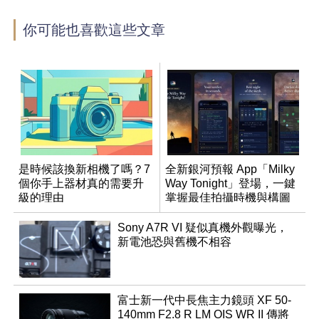
你可能也喜歡這些文章
是時候該換新相機了嗎？7
全新銀河預報 App「Milky
個你手上器材真的需要升
Way Tonight」登場，一鍵
級的理由
掌握最佳拍攝時機與構圖
Sony A7R VI 疑似真機外觀曝光，
新電池恐與舊機不相容
富士新一代中長焦主力鏡頭 XF 50-
140mm F2.8 R LM OIS WR II 傳將