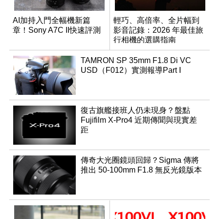
AI加持入門全幅機新篇
輕巧、高倍率、全片幅到
章！Sony A7C II快速評測
影音記錄：2026 年最佳旅
行相機的選購指南
TAMRON SP 35mm F1.8 Di VC
USD（F012）實測報導Part Ⅰ
復古旗艦接班人仍未現身？盤點
Fujifilm X-Pro4 近期傳聞與現實差
距
傳奇大光圈鏡頭回歸？Sigma 傳將
推出 50-100mm F1.8 無反光鏡版本