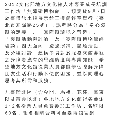
2012文化部地方文化館人才專業成長培訓
工作坊「無障礙博物館」，預定於9月7日
於臺博館土銀展示館三樓簡報室舉行（臺
北市襄陽路25號），課程將分為「身心障
礙的定義」、「無障礙環境之營造」、
「障礙活動與討論」及「零障礙博物館經
驗談」四大面向，透過演講、體驗活動、
及分組討論，建構學員對於服務來館參觀
之身障者應有的思維態度與專業知能，希
望地方文化館從業人員都能學習瞭解身障
朋友生活和行動不便的困擾，並以同理心
思考其所需和服務。
凡臺灣北區（含金門、馬祖、花蓮、臺東
以及苗栗以北）各地地方文化館得各薦派
1~2名從業人員免費參加工作坊，名額限
60名，報名相關資料可至臺博館官網