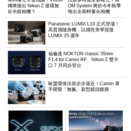
傳將推出 Nikon Z 接環無
OM System 將於今年秋季
反光鏡相機？
推出全新輕量化相機
Panasonic LUMIX L10 正式登場！
高質感隨身機，以感性美學迎接
LUMIX 25 週年
福倫達 NOKTON classic 35mm
F1.4 for Canon RF、Nikon Z 雙卡
口 7 月同步登台
歐盟環保法規步步逼近！Canon 著
手開發「無氟」新型鏡頭鍍膜