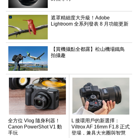
遮罩精細度大升級！Adobe
Lightroom 全系列發表 8 月功能更新
【賞機攝點全都露】松山機場鐵鳥
拍攝趣
全方位 Vlog 隨身利器！
L 接環用戶的新選擇：
Canon PowerShot V1 動
Viltrox AF 16mm F1.8 正式
手玩
登場，兼具大光圈與智慧