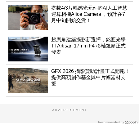
數位介面
搭載4/3片幅感光元件的AI人工智慧
運算相機Alice Camera ，預計在7
月中旬開始交貨！
超廣角建築攝影新選擇，銘匠光學
TTArtisan 17mm F4 移軸鏡頭正式
發表
GFX 2026 攝影贊助計畫正式開跑！
提供高額創作基金與中片幅器材支
援
ADVERTISEMENT
Recommended by