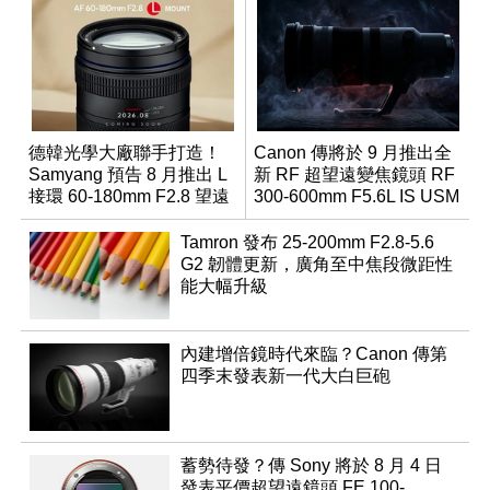
德韓光學大廠聯手打造！
Canon 傳將於 9 月推出全
Samyang 預告 8 月推出 L
新 RF 超望遠變焦鏡頭 RF
接環 60-180mm F2.8 望遠
300-600mm F5.6L IS USM
變焦鏡
Tamron 發布 25-200mm F2.8-5.6
G2 韌體更新，廣角至中焦段微距性
能大幅升級
內建增倍鏡時代來臨？Canon 傳第
四季末發表新一代大白巨砲
蓄勢待發？傳 Sony 將於 8 月 4 日
發表平價超望遠鏡頭 FE 100-