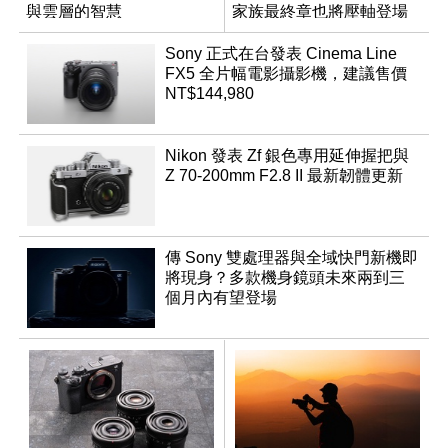
與雲層的智慧
家族最終章也將壓軸登場
App「Atmos」登場
Sony 正式在台發表 Cinema Line
FX5 全片幅電影攝影機，建議售價
NT$144,980
Nikon 發表 Zf 銀色專用延伸握把與
Z 70-200mm F2.8 II 最新韌體更新
傳 Sony 雙處理器與全域快門新機即
將現身？多款機身鏡頭未來兩到三
個月內有望登場