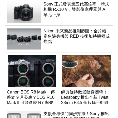
Sony 正式發表第五代高倍率一體式
相機 RX10 V，雙影像處理器與 AI
單元上身
Nikon 未來新品推測藍圖：全片幅
定焦隨身機與 RED 技術加持機種成
焦點
Canon EOS R8 Mark II 傳
經典旋轉散景隨身攜帶！
將於 9 月發表？EOS R10
Lensbaby 推出全新 Twist
Mark II 可能會較 R7 率先
28mm F3.5 全片幅手動餅
推出
乾鏡
支援全域快門同步拍攝！Sony 推出