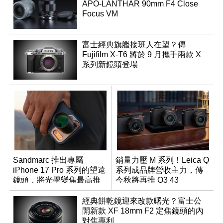
APO-LANTHAR 90mm F4 Close
Focus VM
富士經典旗艦接班人在望？傳
Fujifilm X-T6 將於 9 月攜手兩款 X
系列新鏡頭登場
Sandmarc 推出專屬
銷量力壓 M 系列！Leica Q
iPhone 17 Pro 系列的望遠
系列成品牌營收主力，傳
鏡頭，將光學變焦最高推
今秋將再推 Q3 43
升至 16 倍
Monochrom
經典餅乾鏡迎來改款曙光？富士公
開新款 XF 18mm F2 定焦鏡頭的內
對焦專利