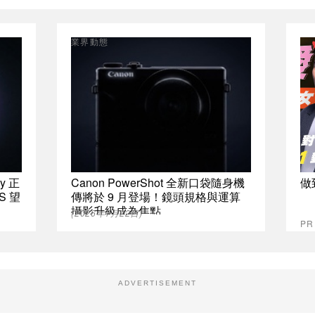
業界動態
y 正
Canon PowerShot 全新口袋隨身機
做
SS 望
傳將於 9 月登場！鏡頭規格與運算
攝影升級成為焦點
(2026年7月22日)
P
ADVERTISEMENT