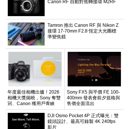
Canon RF 自動對焦轉接環 M2RF
Tamron 推出 Canon RF 與 Nikon Z
接環 17-70mm F2.8 恆定大光圈標
準變焦鏡
年度最佳相機出爐！2026
Sony FX5 與平價 FE 100-
相機大獎揭曉，Sony 奪雙
400mm 發表會前夕規格與
冠、Canon 獲用戶青睞
售價全面流出
DJI Osmo Pocket 4P 正式曝光：雙
鏡頭設計、最高可錄製 4K 240fps
影片