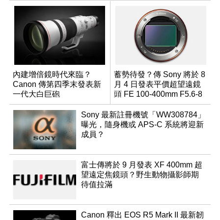
內建增倍鏡時代來臨？
蓄勢待發？傳 Sony 將於 8
Canon 傳第四季末發表新
月 4 日發表平價超望遠鏡
一代大白巨砲
頭 FE 100-400mm F5.6-8
Sony 最新註冊機號「WW308784」
曝光，隨身機或 APS-C 系統將迎新
成員？
富士傳將於 9 月發表 XF 400mm 超
望遠定焦鏡頭？野生動物攝影師期
待值拉滿
Canon 釋出 EOS R5 Mark II 最新韌