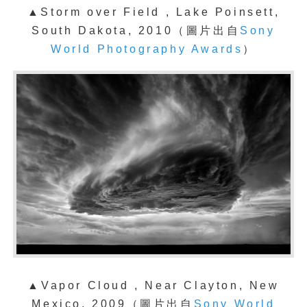
▲Storm over Field , Lake Poinsett,
South Dakota, 2010（圖片出自
Sony
World Photography Awards
）
▲Vapor Cloud , Near Clayton, New
Mexico, 2009
（
圖片出自
Sony World