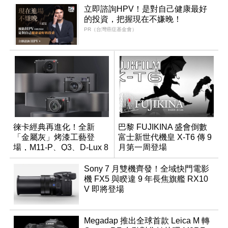
立即諮詢HPV！是對自己健康最好
的投資，把握現在不嫌晚！
PR（台灣癌症基金會）
徠卡經典再進化！全新
巴黎 FUJIKINA 盛會倒數
「金屬灰」烤漆工藝登
富士新世代機皇 X-T6 傳 9
場，M11-P、Q3、D-Lux 8
月第一周登場
領銜換裝
Sony 7 月雙機齊發！全域快門電影
機 FX5 與睽違 9 年長焦旗艦 RX10
V 即將登場
Megadap 推出全球首款 Leica M 轉