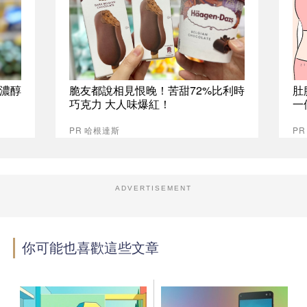
%濃醇
脆友都說相見恨晚！苦甜72%比利時
肚
巧克力 大人味爆紅！
一
PR 哈根達斯
PR
ADVERTISEMENT
你可能也喜歡這些文章