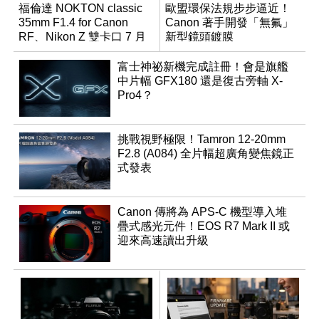
福倫達 NOKTON classic
歐盟環保法規步步逼近！
35mm F1.4 for Canon
Canon 著手開發「無氟」
RF、Nikon Z 雙卡口 7 月
新型鏡頭鍍膜
同步登台
富士神祕新機完成註冊！會是旗艦
中片幅 GFX180 還是復古旁軸 X-
Pro4？
挑戰視野極限！Tamron 12-20mm
F2.8 (A084) 全片幅超廣角變焦鏡正
式發表
Canon 傳將為 APS-C 機型導入堆
疊式感光元件！EOS R7 Mark II 或
迎來高速讀出升級