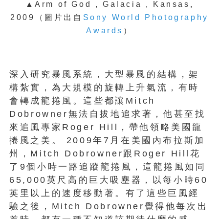
▲Arm of God , Galacia , Kansas,
2009
（圖片出自
Sony World Photography
Awards
）
深入研究暴風系統，大型暴風的結構，架
構紮實，為大規模的旋轉上升氣流，有時
會轉成龍捲風。這些都讓Mitch
Dobrowner無法自拔地追求著，他甚至找
來追風專家Roger Hill，帶他領略美國龍
捲風之美。 2009年7月在美國內布拉斯加
州，Mitch Dobrowner跟Roger Hill花
了9個小時一路追蹤龍捲風，這龍捲風如同
65,000英尺高的巨大吸塵器，以每小時60
英里以上的速度移動著。有了這些巨風經
驗之後，Mitch Dobrowner覺得他每次出