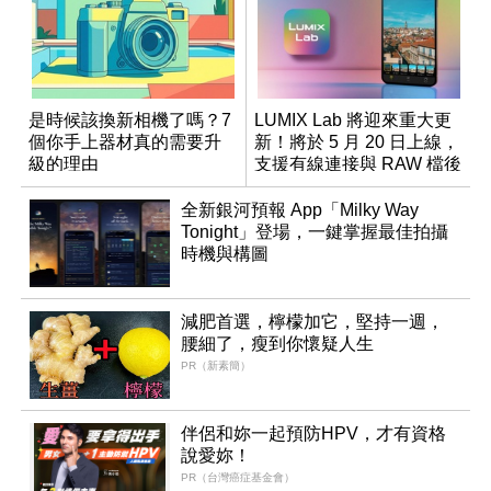
是時候該換新相機了嗎？7
LUMIX Lab 將迎來重大更
個你手上器材真的需要升
新！將於 5 月 20 日上線，
級的理由
支援有線連接與 RAW 檔後
製
全新銀河預報 App「Milky Way
Tonight」登場，一鍵掌握最佳拍攝
時機與構圖
減肥首選，檸檬加它，堅持一週，
腰細了，瘦到你懷疑人生
PR（新素簡）
伴侶和妳一起預防HPV，才有資格
說愛妳！
PR（台灣癌症基金會）