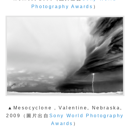
Photography Awards
）
▲Mesocyclone , Valentine, Nebraska,
2009
（
圖片出自
Sony World Photography
Awards
）