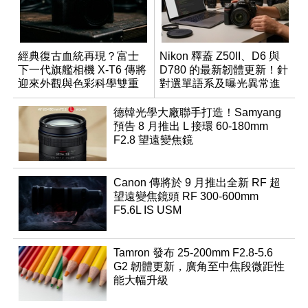
經典復古血統再現？富士
Nikon 釋蓋 Z50II、D6 與
下一代旗艦相機 X-T6 傳將
D780 的最新韌體更新！針
迎來外觀與色彩科學雙重
對選單語系及曝光異常進
優化
行修復
德韓光學大廠聯手打造！Samyang
預告 8 月推出 L 接環 60-180mm
F2.8 望遠變焦鏡
Canon 傳將於 9 月推出全新 RF 超
望遠變焦鏡頭 RF 300-600mm
F5.6L IS USM
Tamron 發布 25-200mm F2.8-5.6
G2 韌體更新，廣角至中焦段微距性
能大幅升級