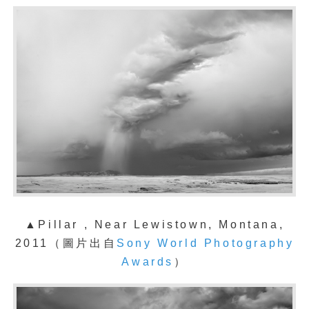
▲Pillar , Near Lewistown, Montana,
2011
（
圖片出自
Sony World Photography
Awards
）