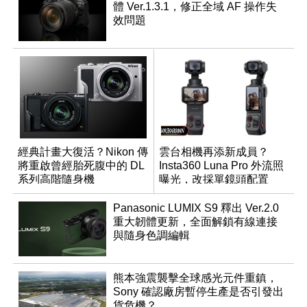
體 Ver.1.3.1，修正全域 AF 操作失
效問題
經典計畫大復活？Nikon 傳
雲台相機再添新成員？
將重啟曾經胎死腹中的 DL
Insta360 Luna Pro 外流照
系列高階隨身機
曝光，改採單鏡頭配置
Panasonic LUMIX S9 釋出 Ver.2.0
重大韌體更新，全面解鎖有線連接
與隨身色調編輯
熊本強震襲擊全球感光元件重鎮，
Sony 確認廠房暫停生產是否引發出
貨危機？