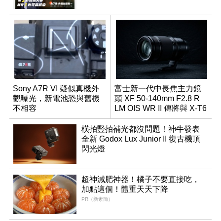
Sony A7R VI 疑似真機外
富士新一代中長焦主力鏡
觀曝光，新電池恐與舊機
頭 XF 50-140mm F2.8 R
不相容
LM OIS WR II 傳將與 X-T6
同步亮相
橫拍豎拍補光都沒問題！神牛發表
全新 Godox Lux Junior II 復古機頂
閃光燈
超神減肥神器！橘子不要直接吃，
加點這個！體重天天下降
PR（新素簡）