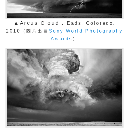
▲Arcus Cloud
,
Eads, Colorado,
2010（圖片出自
Sony World Photography
Awards
）