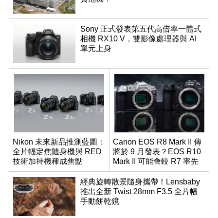
Sony 正式發表第五代高倍率一體式
相機 RX10 V，雙影像處理器與 AI
單元上身
Nikon 未來新品推測藍圖：
Canon EOS R8 Mark II 傳
全片幅定焦隨身機與 RED
將於 9 月發表？EOS R10
技術加持機種成焦點
Mark II 可能會較 R7 率先
推出
經典旋轉散景隨身攜帶！Lensbaby
推出全新 Twist 28mm F3.5 全片幅
手動餅乾鏡