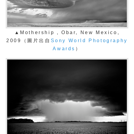
▲Mothership , Obar, New Mexico,
2009（圖片出自
Sony World Photography
Awards
）