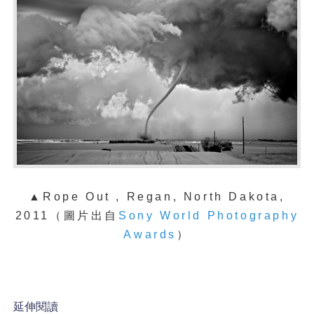
▲Rope Out , Regan, North Dakota,
2011（圖片出自
Sony World Photography
Awards
）
延伸閱讀