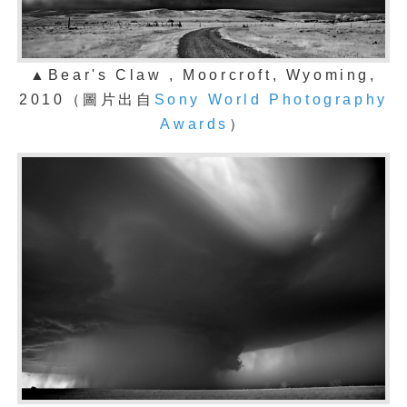
▲Bear's Claw , Moorcroft, Wyoming,
2010
（圖片出自
Sony World Photography
Awards
）