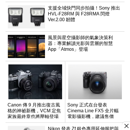
支援全域快門同步拍攝！Sony 推出
HVL-F28RM 與 F28RMA 閃燈
Ver.2.00 韌體
風景與星空攝影師的氣象決策利
器：專業解讀光影與雲層的智慧
App「Atmos」登場
Canon 傳 9 月推出復古風
Sony 正式在台發表
格的神祕新機，VCM 定焦
Cinema Line FX5 全片幅
家族最終章也將壓軸登場
電影攝影機，建議售價
NT$144,980
Nikon 發表 Zf 銀色專用延伸握把與