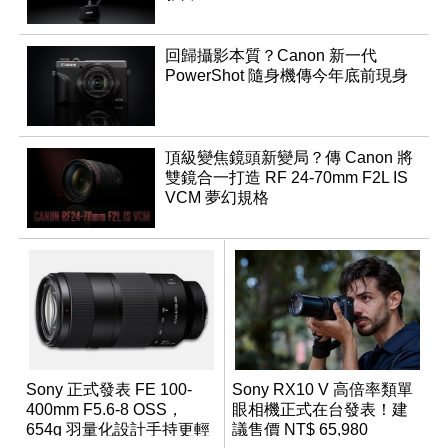
回歸攝影本質？Canon 新一代
PowerShot 隨身機傳今年底前現身
頂級變焦鏡頭新變局？傳 Canon 將
雙鏡合一打造 RF 24-70mm F2L IS
VCM 夢幻規格
Sony 正式發表 FE 100-
Sony RX10 V 高倍率類單
400mm F5.6-8 OSS，
眼相機正式在台發表！建
654g 羽量化設計手持更輕
議售價 NT$ 65,980