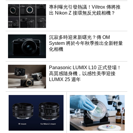
鬆
專利曝光引發熱議！Viltrox 傳將推
出 Nikon Z 接環無反光鏡相機？
沉寂多時迎來新曙光？傳 OM
System 將於今年秋季推出全新輕量
化相機
Panasonic LUMIX L10 正式登場！
高質感隨身機，以感性美學迎接
LUMIX 25 週年